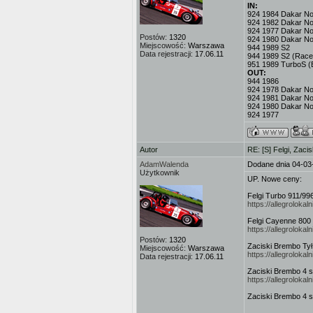
IN:
924 1984 Dakar No.3
924 1982 Dakar No
924 1977 Dakar No.
Postów:
1320
924 1980 Dakar No
Miejscowość:
Warszawa
944 1989 S2
Data rejestracji:
17.06.11
944 1989 S2 (Race
951 1989 TurboS (
OUT:
944 1986
924 1978 Dakar No.
924 1981 Dakar No
924 1980 Dakar No
924 1977
Autor
RE: [S] Felgi, Zaci
AdamWalenda
Dodane dnia 04-03
Użytkownik
UP. Nowe ceny:
Felgi Turbo 911/996
https://allegrolokal
Felgi Cayenne 800 z
https://allegroloka
Postów:
1320
Zaciski Brembo Tył:
Miejscowość:
Warszawa
https://allegroloka
Data rejestracji:
17.06.11
Zaciski Brembo 4 s
https://allegrolok
Zaciski Brembo 4 s