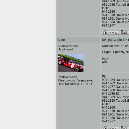
944 1989 S2 (Race
951 1989 TurboS (
OUT:
944 1986
924 1978 Dakar No.
924 1981 Dakar No
924 1980 Dakar No
924 1977
Autor
RE: [S] Części Do
AdamWalenda
Dodane dnia 27-08
Użytkownik
Felgi 911 poszły, r
Pzdr.
AW
IN:
Postów:
1320
924 1984 Dakar No.3
Miejscowość:
Warszawa
924 1982 Dakar No
Data rejestracji:
17.06.11
924 1977 Dakar No.
924 1980 Dakar No
944 1989 S2
944 1989 S2 (Race
951 1989 TurboS (
OUT:
944 1986
924 1978 Dakar No.
924 1981 Dakar No
924 1980 Dakar No
924 1977