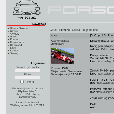
Nawigacja
Strona Główna
924.pl
| Porsche |
Giełda - części i inne
Newsy
Artykuły
Autor
[S] Części Do Por
Galeria
Forum
AdamWalenda
Dodane dnia 16-10
Komentarze
Użytkownik
Download
Robię porządki po 
Linki
ostatnie 15 lat. P
Kontakt
Szukaj
Do sprzedania:
Zaciski 944 S2/ Tu
Link:
https://alleg
Logowanie
Nazwa Użytkownika
Postów:
1320
Zaciski Tył 964, p
Miejscowość:
Warszawa
Link:
https://alleg
Hasło
Data rejestracji:
17.06.11
Felgi 17'' x 7,5"" 
link:
https://allegro
Nie jesteś jeszcze naszym
Pokrywa Porsche 
Użytkownikiem?
link:
https://alleg
Kilknij TUTAJ
żeby się
zarejestrować.
Zaraz wrzucę jeszc
Zapomniane hasło?
Pzdr,
Wyślemy nowe, kliknij
TUTAJ
.
AW