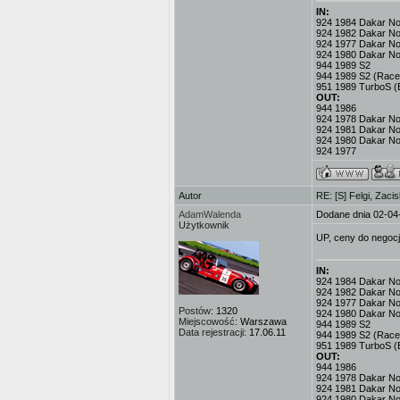
IN:
924 1984 Dakar No.3
924 1982 Dakar No
924 1977 Dakar No.
924 1980 Dakar No
944 1989 S2
944 1989 S2 (Race
951 1989 TurboS (
OUT:
944 1986
924 1978 Dakar No.
924 1981 Dakar No
924 1980 Dakar No
924 1977
Autor
RE: [S] Felgi, Zaci
AdamWalenda
Dodane dnia 02-04
Użytkownik
UP, ceny do negocj
IN:
924 1984 Dakar No.3
924 1982 Dakar No
924 1977 Dakar No.
Postów:
1320
924 1980 Dakar No
Miejscowość:
Warszawa
944 1989 S2
Data rejestracji:
17.06.11
944 1989 S2 (Race
951 1989 TurboS (
OUT:
944 1986
924 1978 Dakar No.
924 1981 Dakar No
924 1980 Dakar No