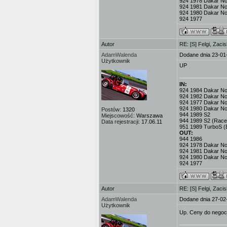
924 1978 Dakar No.
924 1981 Dakar No
924 1980 Dakar No
924 1977
Autor
RE: [S] Felgi, Zaci
AdamWalenda
Dodane dnia 23-01
Użytkownik
UP
IN:
924 1984 Dakar No.3
924 1982 Dakar No
924 1977 Dakar No.
924 1980 Dakar No
Postów:
1320
944 1989 S2
Miejscowość:
Warszawa
944 1989 S2 (Race
Data rejestracji:
17.06.11
951 1989 TurboS (
OUT:
944 1986
924 1978 Dakar No.
924 1981 Dakar No
924 1980 Dakar No
924 1977
Autor
RE: [S] Felgi, Zaci
AdamWalenda
Dodane dnia 27-02
Użytkownik
Up. Ceny do negocj