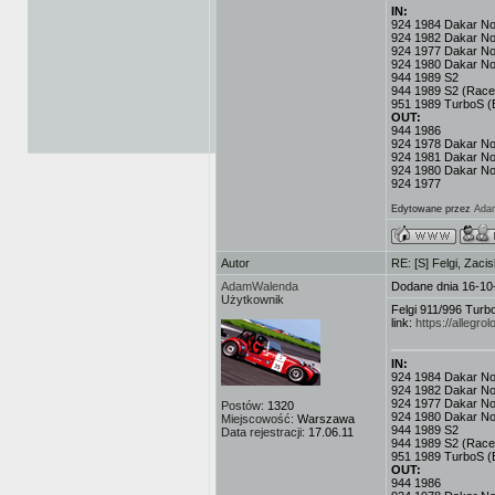
IN:
924 1984 Dakar No.3
924 1982 Dakar No
924 1977 Dakar No.
924 1980 Dakar No
944 1989 S2
944 1989 S2 (Race
951 1989 TurboS (
OUT:
944 1986
924 1978 Dakar No.
924 1981 Dakar No
924 1980 Dakar No
924 1977
Edytowane przez
Ada
Autor
RE: [S] Felgi, Zaci
AdamWalenda
Dodane dnia 16-10
Użytkownik
Felgi 911/996 Turb
link:
https://allegro
IN:
924 1984 Dakar No.3
924 1982 Dakar No
924 1977 Dakar No.
Postów:
1320
924 1980 Dakar No
Miejscowość:
Warszawa
944 1989 S2
Data rejestracji:
17.06.11
944 1989 S2 (Race
951 1989 TurboS (
OUT:
944 1986