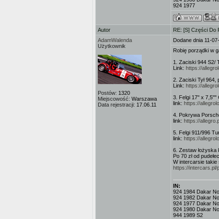
924 1977
Autor
RE: [S] Części Do
AdamWalenda
Dodane dnia 11-07
Użytkownik
Robię porządki w g
1. Zaciski 944 S2/
Link:
https://alleg
2. Zaciski Tył 964,
Link:
https://alleg
Postów:
1320
3. Felgi 17'' x 7,5
Miejscowość:
Warszawa
link:
https://allegro
Data rejestracji:
17.06.11
4. Pokrywa Porsch
link:
https://alleg
5. Felgi 911/996 Tu
link:
https://allegro
6. Zestaw łożyska 
Po 70 zł od pudeł
W intercarsie takie
https://intercars.
IN:
924 1984 Dakar No.3
924 1982 Dakar No
924 1977 Dakar No.
924 1980 Dakar No
944 1989 S2