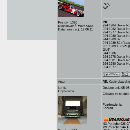
Pzdr,
AW
IN:
Postów:
1320
924 1984 Dakar No.3
Miejscowość:
Warszawa
924 1982 Dakar No
Data rejestracji:
17.06.11
924 1977 Dakar No.
924 1980 Dakar No
944 1989 S2
944 1989 S2 (Race
951 1989 TurboS (
OUT:
944 1986
924 1978 Dakar No.
924 1981 Dakar No
924 1980 Dakar No
924 1977
Autor
RE: Kupie okazyjni
kondzi
Dodane dnia 05-05
Użytkownik
Głównie mi na dole 
Pozdrowienia,
Konrad
--
'93 Porsche 928 G
'89 Porsche 944 T