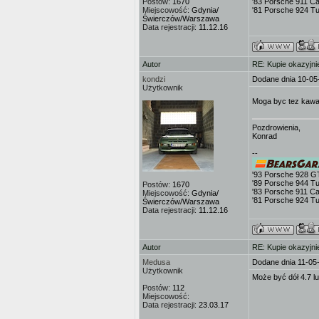
Postów:
1670
'83 Porsche 911 Ca
Miejscowość:
Gdynia/
'81 Porsche 924 T
Świerczów/Warszawa
Data rejestracji:
11.12.16
Autor
RE: Kupie okazyjni
kondzi
Dodane dnia 10-05
Użytkownik
Moga byc tez kawal
Pozdrowienia,
Konrad
--
'93 Porsche 928 G
'89 Porsche 944 T
Postów:
1670
'83 Porsche 911 Ca
Miejscowość:
Gdynia/
'81 Porsche 924 T
Świerczów/Warszawa
Data rejestracji:
11.12.16
Autor
RE: Kupie okazyjni
Medusa
Dodane dnia 11-05
Użytkownik
Może być dół 4.7 
Postów:
112
Miejscowość:
Data rejestracji:
23.03.17