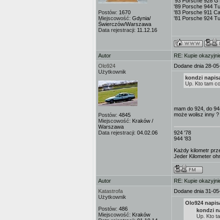
'93 Porsche 928 G
'89 Porsche 944 T
Postów:
1670
'83 Porsche 911 Ca
Miejscowość:
Gdynia/
'81 Porsche 924 T
Świerczów/Warszawa
Data rejestracji:
11.12.16
Autor
RE: Kupie okazyjni
Olo924
Dodane dnia 28-05
Użytkownik
kondzi napisa
Up. Kto tam co
mam do 924, do 944
może wolisz inny ?
Postów:
4845
Miejscowość:
Kraków /
Warszawa
Data rejestracji:
04.02.06
924 '78
944 '83
Każdy kilometr prz
Jeder Kilometer ohn
Autor
RE: Kupie okazyjni
Katastrofa
Dodane dnia 31-05
Użytkownik
Olo924 napisa
Postów:
486
kondzi na
Miejscowość:
Kraków
Up. Kto t