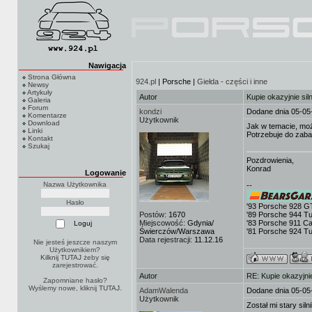
Nawigacja
Strona Główna
924.pl
| Porsche |
Giełda - części i inne
Newsy
Artykuły
Autor
Kupie okazyjnie si
Galeria
Forum
kondzi
Dodane dnia 05-05
Komentarze
Użytkownik
Download
Jak w temacie, moż
Linki
Potrzebuje do zab
Kontakt
Szukaj
Pozdrowienia,
Konrad
Logowanie
Nazwa Użytkownika
--
Hasło
'93 Porsche 928 G
Postów:
1670
'89 Porsche 944 T
Miejscowość:
Gdynia/
'83 Porsche 911 Ca
Świerczów/Warszawa
'81 Porsche 924 T
Data rejestracji:
11.12.16
Nie jesteś jeszcze naszym
Użytkownikiem?
Kilknij TUTAJ
żeby się
zarejestrować.
Autor
RE: Kupie okazyjni
Zapomniane hasło?
Wyślemy nowe, kliknij
TUTAJ
.
AdamWalenda
Dodane dnia 05-05
Użytkownik
Został mi stary si