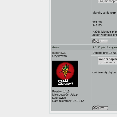
Olo, nie rozpr
Marcin, ja nie rozp
924 '78
944 '83
Każdy kilometr prz
Jeder Kilometer ohn
Autor
RE: Kupie okazyjni
marchewa
Dodane dnia 16-06
Użytkownik
kondzi napisa
Up. Kto tam co
coś tam się chyba 
Postów:
1418
Miejscowość:
Jelcz-
Laskowice
Data rejestracji:
02.01.12