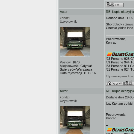
Autor
RE: Kupie okazyjni
kondzi
Dodane dnia 11-05
Użytkownik
Short block i glow
Chetnie jakies inne 
Pozdrowienia,
Konrad
--
'93 Porsche 928 G
Postów:
1670
'89 Porsche 944 T
Miejscowość:
Gdynia/
'83 Porsche 911 Ca
Świerczów/Warszawa
'81 Porsche 924 T
Data rejestracji:
11.12.16
Edytowane przez
kond
Autor
RE: Kupie okazyjni
kondzi
Dodane dnia 28-05
Użytkownik
Up. Kto tam co kisi
Pozdrowienia,
Konrad
--