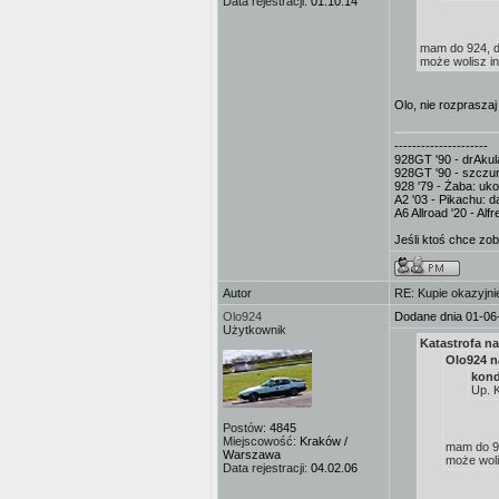
Data rejestracji:
01.10.14
mam do 924, do
może wolisz i
Olo, nie rozpraszaj
---------------------
928GT '90 - drAkula
928GT '90 - szczur
928 '79 - Żaba: uk
A2 '03 - Pikachu: d
A6 Allroad '20 - Al
Jeśli ktoś chce zo
Autor
RE: Kupie okazyjni
Olo924
Dodane dnia 01-06
Użytkownik
Katastrofa na
Olo924 n
kond
Up. K
Postów:
4845
Miejscowość:
Kraków /
mam do 92
Warszawa
może woli
Data rejestracji:
04.02.06