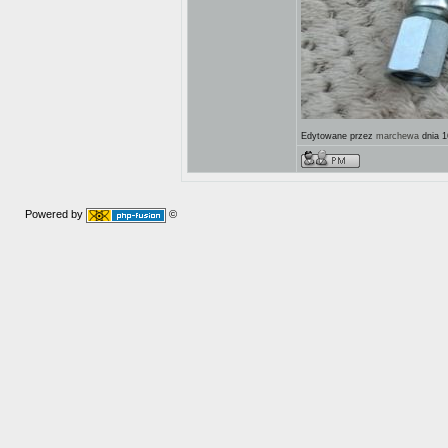
Edytowane przez
marchewa
dnia 1
Powered by
©