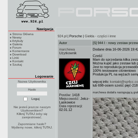
Nawigacja
Strona Główna
924.pl
| Porsche |
Giełda - części i inne
Newsy
Artykuły
Autor
[S] 944 I - nowy zestaw prz
Galeria
Forum
marchewa
Dodane dnia 16-06-2026 19:4
Komentarze
Użytkownik
Download
Cześć
Linki
Mam do sprzedania kilka ze
Kontakt
Można kupić jako zestaw lub 
Szukaj
Jest to reprodukcja przewod
100% testowane ciśnieniowo
Produkcja PL na wężach semp
Logowanie
Nazwa Użytkownika
więcej info:
kontakt@sp4cc.c
lub 698-osiem sześć pięć-218
Hasło
marchewa dodał/a następującą graf
Postów:
1418
Miejscowość:
Jelcz-
Laskowice
Data rejestracji:
Nie jesteś jeszcze naszym
02.01.12
Użytkownikiem?
Kilknij TUTAJ
żeby się
zarejestrować.
Zapomniane hasło?
Wyślemy nowe, kliknij
TUTAJ
.