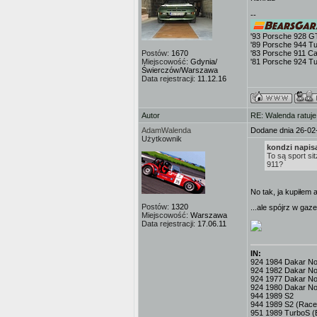
--
'93 Porsche 928 G
'89 Porsche 944 T
Postów:
1670
'83 Porsche 911 Ca
Miejscowość:
Gdynia/
'81 Porsche 924 T
Świerczów/Warszawa
Data rejestracji:
11.12.16
Autor
RE: Walenda ratuje
AdamWalenda
Dodane dnia 26-02
Użytkownik
kondzi napisa
To są sport si
911?
No tak, ja kupiłem 
Postów:
1320
...ale spójrz w gaz
Miejscowość:
Warszawa
Data rejestracji:
17.06.11
IN:
924 1984 Dakar No.3
924 1982 Dakar No
924 1977 Dakar No.
924 1980 Dakar No
944 1989 S2
944 1989 S2 (Race
951 1989 TurboS (