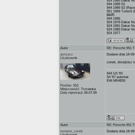
924 1980 Dakar No
944 1989 S2
944 1989 S2 (Race
951 1989 TurboS (
OUT:
944 1986
924 1978 Dakar No.
924 1981 Dakar No
924 1980 Dakar No
924 1977
Autor
RE: Porsche 951 T
gonzacz
Dodane dnia 18-09
Użytkownik
conek, doradzisz 
944 US '83
S4 '87 automat
E46 M54B30
Postów:
310
Miejscowość:
Trzcianka
Data rejestracji:
06.07.09
Autor
RE: Porsche 951 T
noname_conek
Dodane dnia 18-09
Użytkownik