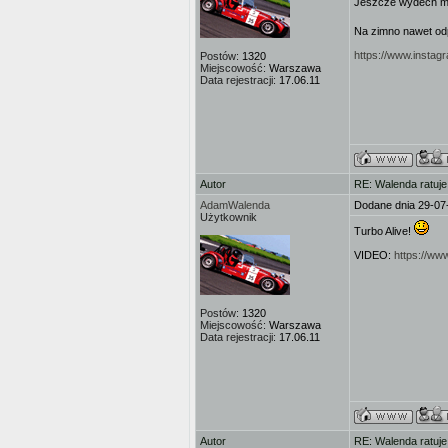
Jeszcze wydech mi 
Na zimno nawet od
https://www.insta
Postów:
1320
Miejscowość:
Warszawa
Data rejestracji:
17.06.11
Autor
RE: Walenda ratuje
AdamWalenda
Dodane dnia 29-07
Użytkownik
Turbo Alive!
VIDEO:
https://w
Postów:
1320
Miejscowość:
Warszawa
Data rejestracji:
17.06.11
Autor
RE: Walenda ratuje