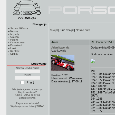
Nawigacja
Strona Główna
924.pl
| Klub 924.pl |
Nasze auta
Newsy
Artykuły
Galeria
Forum
Autor
RE: Porsche 951 T
Komentarze
Download
AdamWalenda
Dodane dnia 03-09
Linki
Użytkownik
Kontakt
Szukaj
Buda odchamiona..
Logowanie
Nazwa Użytkownika
IN:
924 1984 Dakar No.3
Hasło
Postów:
1320
924 1982 Dakar No
Miejscowość:
Warszawa
924 1977 Dakar No.
Data rejestracji:
17.06.11
924 1980 Dakar No
944 1989 S2
Nie jesteś jeszcze naszym
944 1989 S2 (Race
Użytkownikiem?
951 1989 TurboS (
Kilknij TUTAJ
żeby się
OUT:
zarejestrować.
944 1986
924 1978 Dakar No.
Zapomniane hasło?
924 1981 Dakar No
Wyślemy nowe, kliknij
TUTAJ
.
924 1980 Dakar No
924 1977