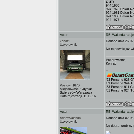
OUT:
944 1986
924 1978 Dakar No.
924 1981 Dakar No
924 1980 Dakar No
924 1977
Autor
RE: Walenda ratuje
kondzi
Dodane dnia 26-02
Użytkownik
No to pewnie już wi
Pozdrowienia,
Konrad
--
'93 Porsche 928 G
'89 Porsche 944 T
Postów:
1670
'83 Porsche 911 Ca
Miejscowość:
Gdynia/
'81 Porsche 924 T
Świerczów/Warszawa
Data rejestracji:
11.12.16
Autor
RE: Walenda ratuje
AdamWalenda
Dodane dnia 02-06
Użytkownik
No dobra, srebrny 