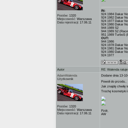
IN:
924 1984 Dakar No.3
Postów:
1320
924 1982 Dakar No
Miejscowość:
Warszawa
924 1977 Dakar No.
Data rejestracji:
17.06.11
924 1980 Dakar No
944 1989 S2
944 1989 S2 (Race
951 1989 TurboS (
OUT:
944 1986
924 1978 Dakar No.
924 1981 Dakar No
924 1980 Dakar No
924 1977
Autor
RE: Walenda ratuje
AdamWalenda
Dodane dnia 13-10
Użytkownik
Powoli do przodu..
Jak znajdę chwilę t
Trochę kosmetyki 
Postów:
1320
Miejscowość:
Warszawa
Pzdr,
Data rejestracji:
17.06.11
AW