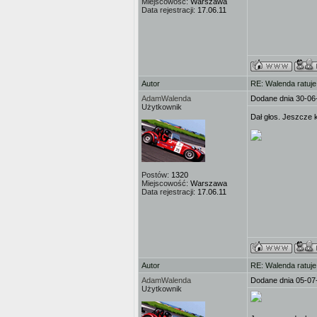
Miejscowość:
Warszawa
Data rejestracji:
17.06.11
Autor
RE: Walenda ratuje
AdamWalenda
Dodane dnia 30-06
Użytkownik
Dał głos. Jeszcze k
Postów:
1320
Miejscowość:
Warszawa
Data rejestracji:
17.06.11
Autor
RE: Walenda ratuje
AdamWalenda
Dodane dnia 05-07
Użytkownik