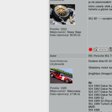
ja nie piaskowałem 
które zatarły silnik
hehehe a gdzieś ta
951 86' ---->projek
Postów:
1313
Miejscowość:
Nowy Staw
Data rejestracji:
30.03.13
Autor
RE: Porsche 951 T
AdamWalenda
Dodane dnia 04-10
Użytkownik
Składamy motor tur
[img]https://images
IN:
924 1984 Dakar No.3
Postów:
1320
924 1982 Dakar No
Miejscowość:
Warszawa
924 1977 Dakar No.
Data rejestracji:
17.06.11
924 1980 Dakar No
944 1989 S2
944 1989 S2 (Race
951 1989 TurboS (
OUT:
944 1986