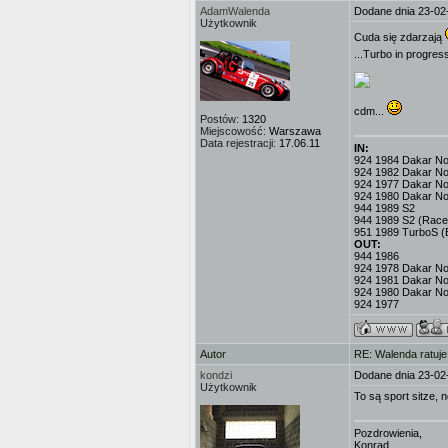
AdamWalenda
Dodane dnia 23-02
Użytkownik
Cuda się zdarzają
...Turbo in progress 
cdm...
Postów:
1320
Miejscowość:
Warszawa
Data rejestracji:
17.06.11
IN:
924 1984 Dakar No.3
924 1982 Dakar No
924 1977 Dakar No.
924 1980 Dakar No
944 1989 S2
944 1989 S2 (Race
951 1989 TurboS (
OUT:
944 1986
924 1978 Dakar No.
924 1981 Dakar No
924 1980 Dakar No
924 1977
Autor
RE: Walenda ratuje
kondzi
Dodane dnia 23-02
Użytkownik
To są sport sitze, 
Pozdrowienia,
Konrad