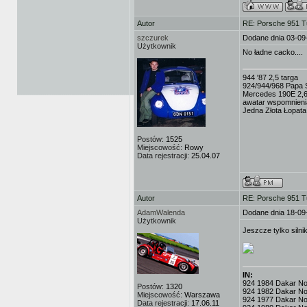
Autor
RE: Porsche 951 T
szczurek
Dodane dnia 03-09
Użytkownik
No ładne cacko....
944 '87 2,5 targa
924/944/968 Papa 
Mercedes 190E 2,6 
awatar wspomnienia 
Jedna Złota Łopata
Postów:
1525
Miejscowość:
Rowy
Data rejestracji:
25.04.07
Autor
RE: Porsche 951 T
AdamWalenda
Dodane dnia 18-09
Użytkownik
Jeszcze tylko silni
IN:
924 1984 Dakar No.3
Postów:
1320
924 1982 Dakar No
Miejscowość:
Warszawa
924 1977 Dakar No.
Data rejestracji:
17.06.11