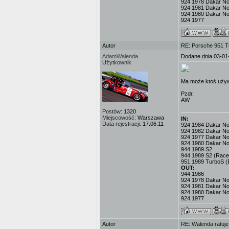
924 1978 Dakar No.
924 1981 Dakar No
924 1980 Dakar No
924 1977
Autor
RE: Porsche 951 T
AdamWalenda
Dodane dnia 03-01
Użytkownik
Ma może ktoś używa
Pzdr,
AW
Postów:
1320
Miejscowość:
Warszawa
IN:
Data rejestracji:
17.06.11
924 1984 Dakar No.3
924 1982 Dakar No
924 1977 Dakar No.
924 1980 Dakar No
944 1989 S2
944 1989 S2 (Race
951 1989 TurboS (
OUT:
944 1986
924 1978 Dakar No.
924 1981 Dakar No
924 1980 Dakar No
924 1977
Autor
RE: Walenda ratuje