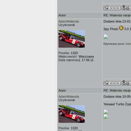
Autor
RE: Walenda ratuje
AdamWalenda
Dodane dnia 13-01
Użytkownik
Spy Photo
3.0 1
Edytowane przez
Ada
Postów:
1320
Miejscowość:
Warszawa
Data rejestracji:
17.06.11
Autor
RE: Walenda ratuje
AdamWalenda
Dodane dnia 10-05
Użytkownik
Yeeaaa! Turbo Żyj
Postów:
1320