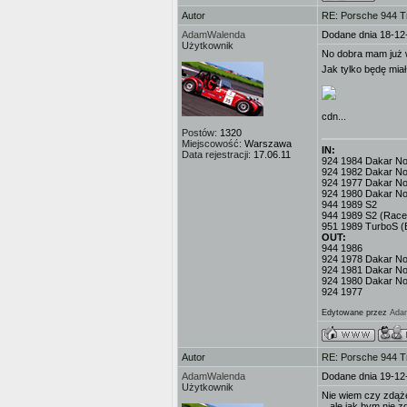
Autor
RE: Porsche 944 T
AdamWalenda
Dodane dnia 18-12
Użytkownik
No dobra mam już 
Jak tylko będę mi
cdn...
Postów:
1320
Miejscowość:
Warszawa
IN:
Data rejestracji:
17.06.11
924 1984 Dakar No.3
924 1982 Dakar No
924 1977 Dakar No.
924 1980 Dakar No
944 1989 S2
944 1989 S2 (Race
951 1989 TurboS (
OUT:
944 1986
924 1978 Dakar No.
924 1981 Dakar No
924 1980 Dakar No
924 1977
Edytowane przez
Ada
Autor
RE: Porsche 944 T
AdamWalenda
Dodane dnia 19-12
Użytkownik
Nie wiem czy zdążę
...ale jak bym nie