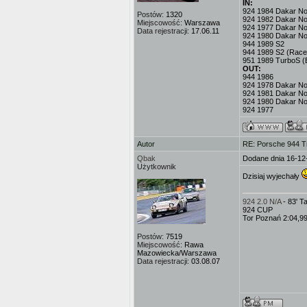
IN:
924 1984 Dakar No.3
Postów:
1320
924 1982 Dakar No
Miejscowość:
Warszawa
924 1977 Dakar No.
Data rejestracji:
17.06.11
924 1980 Dakar No
944 1989 S2
944 1989 S2 (Race
951 1989 TurboS (
OUT:
944 1986
924 1978 Dakar No.
924 1981 Dakar No
924 1980 Dakar No
924 1977
Autor
RE: Porsche 944 T
Qbak
Dodane dnia 16-12
Użytkownik
Dzisiaj wyjechały
924 2.0 N/A
- 83' 
924 CUP
Tor Poznań 2:04,9
Postów:
7519
Miejscowość:
Rawa
Mazowiecka/Warszawa
Data rejestracji:
03.08.07