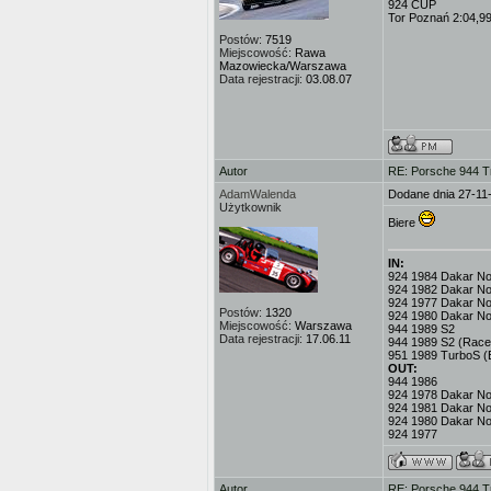
924 CUP
Tor Poznań 2:04,9
Postów:
7519
Miejscowość:
Rawa
Mazowiecka/Warszawa
Data rejestracji:
03.08.07
Autor
RE: Porsche 944 T
AdamWalenda
Dodane dnia 27-11
Użytkownik
Biere
IN:
924 1984 Dakar No.3
924 1982 Dakar No
924 1977 Dakar No.
Postów:
1320
924 1980 Dakar No
Miejscowość:
Warszawa
944 1989 S2
Data rejestracji:
17.06.11
944 1989 S2 (Race
951 1989 TurboS (
OUT:
944 1986
924 1978 Dakar No.
924 1981 Dakar No
924 1980 Dakar No
924 1977
Autor
RE: Porsche 944 T