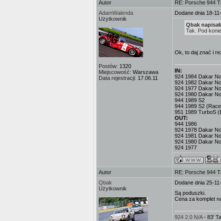
Autor
RE: Porsche 944 T
AdamWalenda
Dodane dnia 18-11
Użytkownik
Qbak napisał
Tak. Pod konie
Ok, to daj znać i r
Postów:
1320
IN:
Miejscowość:
Warszawa
924 1984 Dakar No.3
Data rejestracji:
17.06.11
924 1982 Dakar No
924 1977 Dakar No.
924 1980 Dakar No
944 1989 S2
944 1989 S2 (Race
951 1989 TurboS (
OUT:
944 1986
924 1978 Dakar No.
924 1981 Dakar No
924 1980 Dakar No
924 1977
Autor
RE: Porsche 944 T
Qbak
Dodane dnia 25-11
Użytkownik
Są poduszki.
Cena za komplet na
924 2.0 N/A
- 83' 