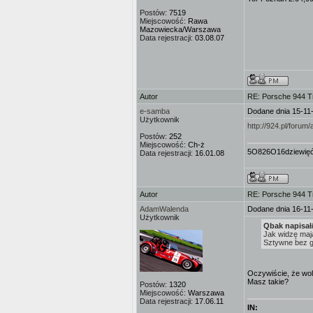
Postów:
7519
Miejscowość:
Rawa
Mazowiecka/Warszawa
Data rejestracji:
03.08.07
Autor
RE: Porsche 944 T
e-samba
Dodane dnia 15-11
Użytkownik
http://924.pl/forum
Postów:
252
Miejscowość:
Ch-ż
5O826O16dziewię
Data rejestracji:
16.01.08
Autor
RE: Porsche 944 T
AdamWalenda
Dodane dnia 16-11
Użytkownik
Qbak napisał
Jak widzę mają
Sztywne bez 
Oczywiście, że wo
Masz takie?
Postów:
1320
Miejscowość:
Warszawa
Data rejestracji:
17.06.11
IN: