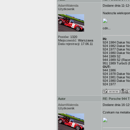
AdamWalenda
Dodane dnia 11-12
Użytkownik
Nadeszła wiekopomn
cdn...
Postów:
1320
IN:
Miejscowość:
Warszawa
924 1984 Dakar No.3
Data rejestracji:
17.06.11
924 1982 Dakar No
924 1977 Dakar No.
924 1980 Dakar No
944 1989 S2
944 1989 S2 (Race
951 1989 TurboS (
OUT:
944 1986
924 1978 Dakar No.
924 1981 Dakar No
924 1980 Dakar No
924 1977
Autor
RE: Porsche 944 T
AdamWalenda
Dodane dnia 16-12
Użytkownik
Czekam na metalowe