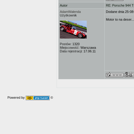
Autor
RE: Porsche 944 T
AdamWalenda
Dodane dnia 25-08
Użytkownik
Motor to na deser...
Postów:
1320
Miejscowość:
Warszawa
Data rejestracji:
17.06.11
Powered by
©