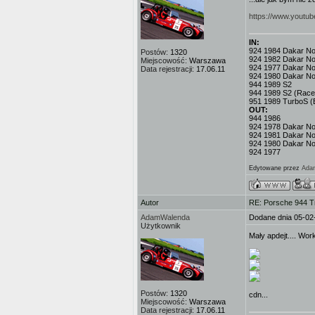
https://www.yout
IN:
924 1984 Dakar No.3
Postów:
1320
924 1982 Dakar No
Miejscowość:
Warszawa
924 1977 Dakar No.
Data rejestracji:
17.06.11
924 1980 Dakar No
944 1989 S2
944 1989 S2 (Race
951 1989 TurboS (
OUT:
944 1986
924 1978 Dakar No.
924 1981 Dakar No
924 1980 Dakar No
924 1977
Edytowane przez
Ada
Autor
RE: Porsche 944 T
AdamWalenda
Dodane dnia 05-02
Użytkownik
Mały apdejt.... Wor
Postów:
1320
cdn...
Miejscowość:
Warszawa
Data rejestracji:
17.06.11