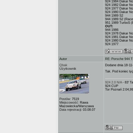
924 1984 Dakar No.3
924 1982 Dakar No
924 1977 Dakar No.
924 1980 Dakar No
944 1989 S2
944 1989 S2 (Race
951 1989 TurboS (
OUT:
944 1986
924 1978 Dakar No.
924 1981 Dakar No
924 1980 Dakar No
924 1977
Autor
RE: Porsche 944 T
Qbak
Dodane dnia 18-11
Użytkownik
Tak. Pod koniec ty
924 2.0 N/A
- 83' 
924 CUP
Tor Poznań 2:04,9
Postów:
7519
Miejscowość:
Rawa
Mazowiecka/Warszawa
Data rejestracji:
03.08.07