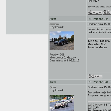
924 1977
Edytowane przez
Ada
Autor
RE: Porsche 944 T
adamrn
Dodane dnia 15-11
Użytkownik
Łatwo nie będzie,n
całkiem niezłe i za
944 2,5 (1987 US)
Mercedes SLK
Porsche Macan
Postów:
708
Miejscowość:
Mazury
Data rejestracji:
03.11.16
Autor
RE: Porsche 944 T
Qbak
Dodane dnia 15-11
Użytkownik
Jak widzę mają być
Sztywne bez gram
924 2.0 N/A
- 83' 
924 CUP
Tor Poznań 2:04,9