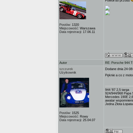
Powoli do przodu
Postów:
1320
Miejscowość:
Warszawa
Data rejestracji:
17.06.11
Autor
RE: Porsche 944 T
szczurek
Dodane dnia 24-08
Użytkownik
Pęknie a co z mot
944 '87 2,5 targa
924/944/968 Papa 
Mercedes 190E 2,6 
awatar wspomnienia 
Jedna Złota Łopata
Postów:
1525
Miejscowość:
Rowy
Data rejestracji:
25.04.07