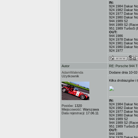
IN:
924 1984 Dakar No.3
924 1982 Dakar No
924 1977 Dakar No.
924 1980 Dakar No
944 1989 S2
944 1989 S2 (Race
951 1989 TurboS (
OUT:
944 1986
924 1978 Dakar No.
924 1981 Dakar No
924 1980 Dakar No
924 1977
Autor
RE: Porsche 944 T
AdamWalenda
Dodane dnia 10-02
Użytkownik
Kilka drobiazgów i
IN:
924 1984 Dakar No.3
Postów:
1320
924 1982 Dakar No
Miejscowość:
Warszawa
924 1977 Dakar No.
Data rejestracji:
17.06.11
924 1980 Dakar No
944 1989 S2
944 1989 S2 (Race
951 1989 TurboS (
OUT:
944 1986
924 1978 Dakar No.