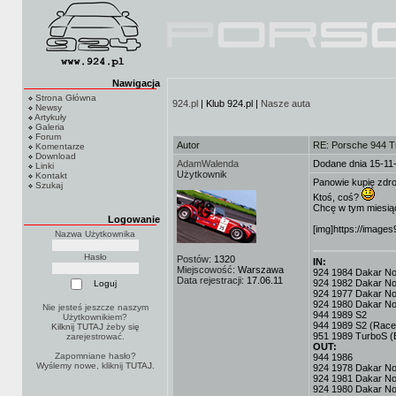
Nawigacja
Strona Główna
924.pl
| Klub 924.pl |
Nasze auta
Newsy
Artykuły
Galeria
Forum
Autor
RE: Porsche 944 T
Komentarze
Download
AdamWalenda
Dodane dnia 15-11
Linki
Użytkownik
Kontakt
Panowie kupię zdrow
Szukaj
Ktoś, coś?
Chcę w tym miesiąc
Logowanie
[img]https://images
Nazwa Użytkownika
Hasło
Postów:
1320
IN:
Miejscowość:
Warszawa
924 1984 Dakar No.3
Data rejestracji:
17.06.11
924 1982 Dakar No
924 1977 Dakar No.
924 1980 Dakar No
Nie jesteś jeszcze naszym
944 1989 S2
Użytkownikiem?
944 1989 S2 (Race
Kilknij TUTAJ
żeby się
951 1989 TurboS (
zarejestrować.
OUT:
Zapomniane hasło?
944 1986
Wyślemy nowe, kliknij
TUTAJ
.
924 1978 Dakar No.
924 1981 Dakar No
924 1980 Dakar No