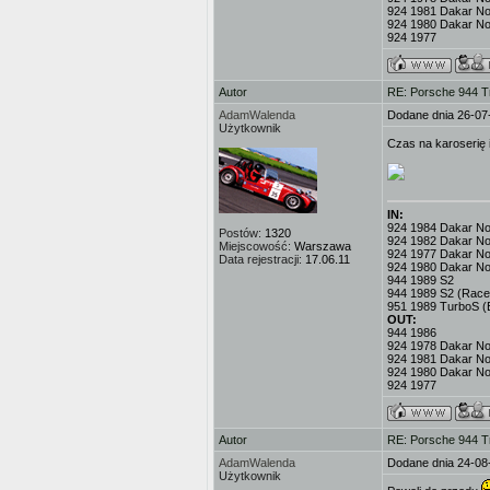
924 1981 Dakar No
924 1980 Dakar No
924 1977
Autor
RE: Porsche 944 T
AdamWalenda
Dodane dnia 26-07
Użytkownik
Czas na karoserię 
IN:
924 1984 Dakar No.3
Postów:
1320
924 1982 Dakar No
Miejscowość:
Warszawa
924 1977 Dakar No.
Data rejestracji:
17.06.11
924 1980 Dakar No
944 1989 S2
944 1989 S2 (Race
951 1989 TurboS (
OUT:
944 1986
924 1978 Dakar No.
924 1981 Dakar No
924 1980 Dakar No
924 1977
Autor
RE: Porsche 944 T
AdamWalenda
Dodane dnia 24-08
Użytkownik