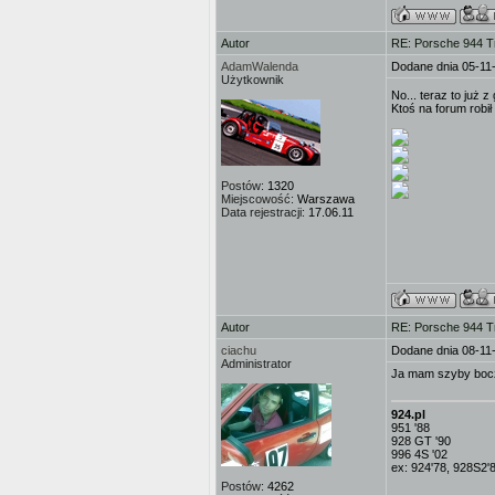
Autor
RE: Porsche 944 T
AdamWalenda
Dodane dnia 05-11
Użytkownik
No... teraz to już z
Ktoś na forum robi
Postów:
1320
Miejscowość:
Warszawa
Data rejestracji:
17.06.11
Autor
RE: Porsche 944 T
ciachu
Dodane dnia 08-11
Administrator
Ja mam szyby bocz
924.pl
951 '88
928 GT '90
996 4S '02
ex: 924'78, 928S2'
Postów:
4262