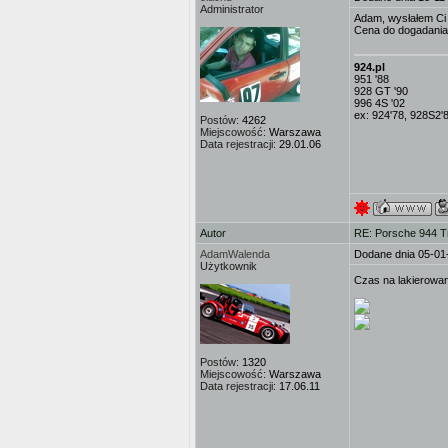
Administrator
Adam, wysłałem Ci 
Cena do dogadania,
924.pl
951 '88
928 GT '90
996 4S '02
ex: 924'78, 928S2'
Postów:
4262
Miejscowość:
Warszawa
Data rejestracji:
29.01.06
Autor
RE: Porsche 944 T
AdamWalenda
Dodane dnia 05-01
Użytkownik
Czas na lakierowani
Postów:
1320
Miejscowość:
Warszawa
Data rejestracji:
17.06.11