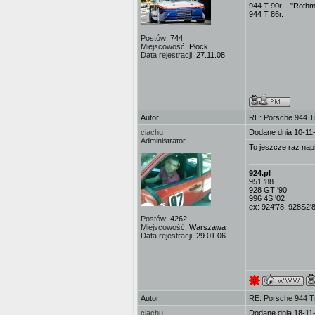
944 T 90r. - "Roth
944 T 86r.
Postów:
744
Miejscowość:
Płock
Data rejestracji:
27.11.08
Autor
RE: Porsche 944 T
ciachu
Dodane dnia 10-11
Administrator
To jeszcze raz nap
924.pl
951 '88
928 GT '90
996 4S '02
ex: 924'78, 928S2'
Postów:
4262
Miejscowość:
Warszawa
Data rejestracji:
29.01.06
Autor
RE: Porsche 944 T
ciachu
Dodane dnia 18-11