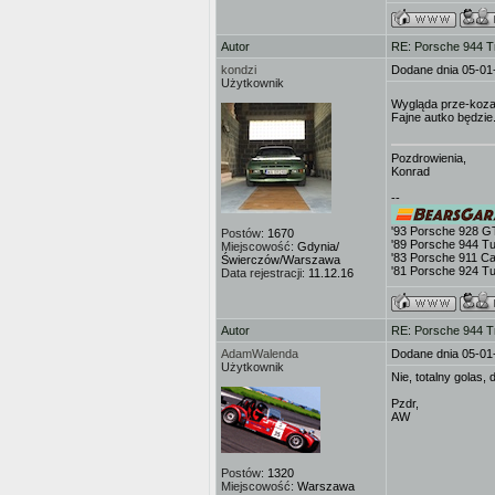
Autor
RE: Porsche 944 T
kondzi
Dodane dnia 05-01
Użytkownik
Wygląda prze-koz
Fajne autko będzie
Pozdrowienia,
Konrad
--
'93 Porsche 928 G
Postów:
1670
'89 Porsche 944 T
Miejscowość:
Gdynia/
'83 Porsche 911 Ca
Świerczów/Warszawa
'81 Porsche 924 T
Data rejestracji:
11.12.16
Autor
RE: Porsche 944 T
AdamWalenda
Dodane dnia 05-01
Użytkownik
Nie, totalny golas,
Pzdr,
AW
Postów:
1320
Miejscowość:
Warszawa