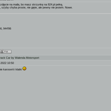
zdjęcie na maila, bo masz skrzynkę na 924.pl pełną.
 szyby chyba proste, nie gięte, ale pewny nie jestem. Nowe.
86, 944'86
rack Car by Walenda Motorsport
-2022 10:50
e karoserii i klatki