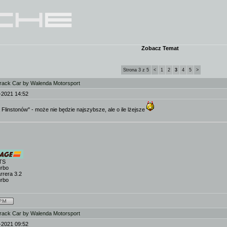
Zobacz Temat
Strona 3 z 5
<
1
2
3
4
5
>
rack Car by Walenda Motorsport
-2021 14:52
a Flinstonów" - może nie będzie najszybsze, ale o ile lżejsze
TS
urbo
rrera 3.2
urbo
rack Car by Walenda Motorsport
-2021 09:52