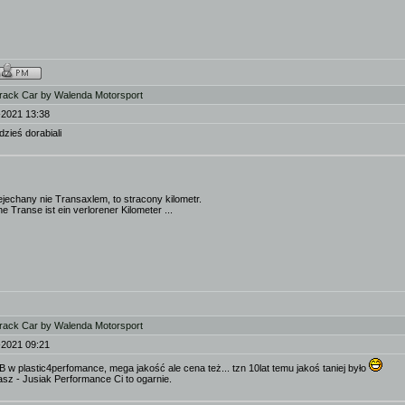
rack Car by Walenda Motorsport
-2021 13:38
dzieś dorabiali
ejechany nie Transaxlem, to stracony kilometr.
e Transe ist ein verlorener Kilometer ...
rack Car by Walenda Motorsport
-2021 09:21
w plastic4perfomance, mega jakość ale cena też... tzn 10lat temu jakoś taniej było
sz - Jusiak Performance Ci to ogarnie.