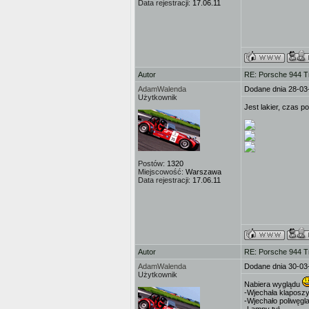
Data rejestracji:
17.06.11
Autor
RE: Porsche 944 T
AdamWalenda
Dodane dnia 28-03
Użytkownik
Jest lakier, czas
Postów:
1320
Miejscowość:
Warszawa
Data rejestracji:
17.06.11
Autor
RE: Porsche 944 T
AdamWalenda
Dodane dnia 30-03
Użytkownik
Nabiera wyglądu
-Wjechała klaposzy
-Wjechało poliwęgl