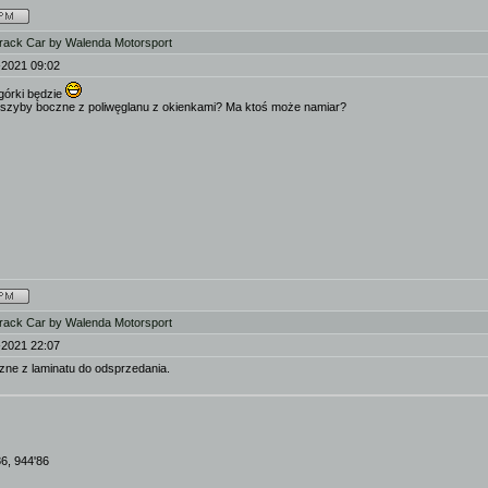
rack Car by Walenda Motorsport
-2021 09:02
 górki będzie
ł szyby boczne z poliwęglanu z okienkami? Ma ktoś może namiar?
rack Car by Walenda Motorsport
-2021 22:07
ne z laminatu do odsprzedania.
86, 944'86