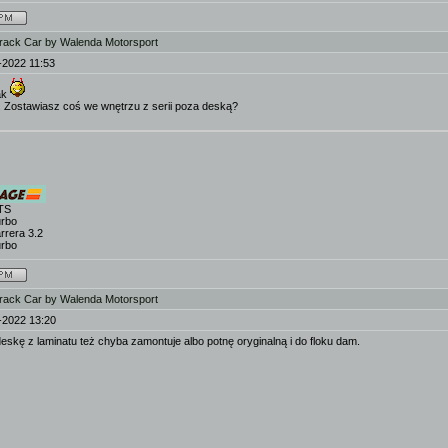
rack Car by Walenda Motorsport
-2022 11:53
ak
. Zostawiasz coś we wnętrzu z serii poza deską?
TS
urbo
rrera 3.2
urbo
rack Car by Walenda Motorsport
-2022 13:20
 deskę z laminatu też chyba zamontuje albo potnę oryginalną i do floku dam.