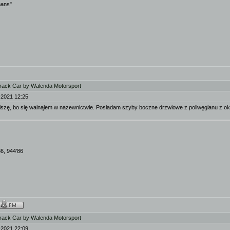
mans"
rack Car by Walenda Motorsport
-2021 12:25
iszę, bo się walnąłem w nazewnictwie. Posiadam szyby boczne drzwiowe z poliwęglanu z ok
86, 944'86
rack Car by Walenda Motorsport
-2021 22:09