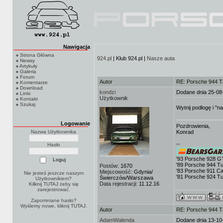
Nawigacja
Strona Główna
924.pl
| Klub 924.pl |
Nasze auta
Newsy
Artykuły
Galeria
Forum
Autor
RE: Porsche 944 T
Komentarze
Download
kondzi
Dodane dnia 25-08
Linki
Użytkownik
Kontakt
Szukaj
Wytnij podłogę i "n
Logowanie
Pozdrowienia,
Nazwa Użytkownika
Konrad
--
Hasło
'93 Porsche 928 G
'89 Porsche 944 T
Postów:
1670
'83 Porsche 911 Ca
Miejscowość:
Gdynia/
Nie jesteś jeszcze naszym
'81 Porsche 924 T
Świerczów/Warszawa
Użytkownikiem?
Data rejestracji:
11.12.16
Kilknij TUTAJ
żeby się
zarejestrować.
Zapomniane hasło?
Wyślemy nowe, kliknij
TUTAJ
.
Autor
RE: Porsche 944 T
AdamWalenda
Dodane dnia 13-10