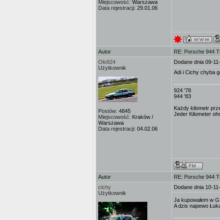
Miejscowość:
Warszawa
Data rejestracji:
29.01.06
Autor
RE: Porsche 944 T
Olo924
Dodane dnia 09-11
Użytkownik
Adi i Cichy chyba g
924 '78
944 '83
Każdy kilometr prz
Postów:
4845
Jeder Kilometer ohn
Miejscowość:
Kraków /
Warszawa
Data rejestracji:
04.02.06
Autor
RE: Porsche 944 T
cichy
Dodane dnia 10-11
Użytkownik
Ja kupowałem w GB 
A dzis napewo Łuka