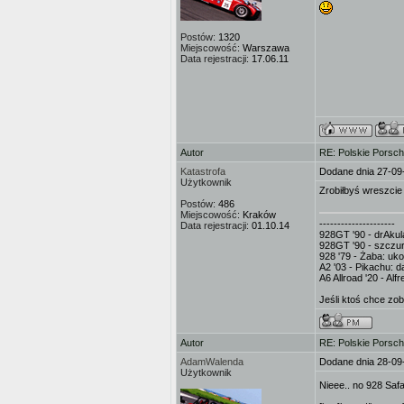
Postów:
1320
Miejscowość:
Warszawa
Data rejestracji:
17.06.11
Autor
RE: Polskie Porsch
Katastrofa
Dodane dnia 27-09
Użytkownik
Zrobiłbyś wreszcie 
Postów:
486
Miejscowość:
Kraków
---------------------
Data rejestracji:
01.10.14
928GT '90 - drAkula
928GT '90 - szczur
928 '79 - Żaba: uk
A2 '03 - Pikachu: d
A6 Allroad '20 - Al
Jeśli ktoś chce zo
Autor
RE: Polskie Porsch
AdamWalenda
Dodane dnia 28-09
Użytkownik
Nieee.. no 928 Safa