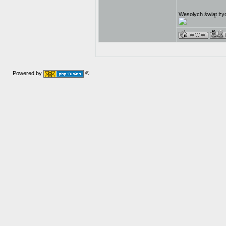
Wesołych świąt ży
Powered by
©