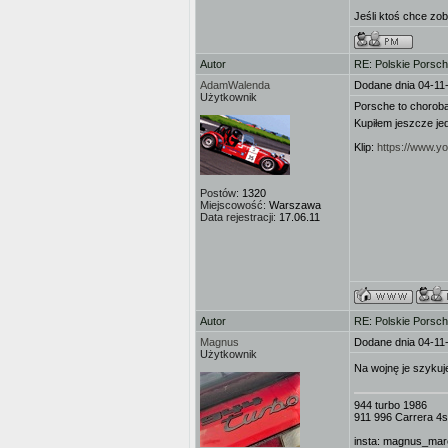
Jeśli ktoś chce zo
Autor
RE: Polskie Porsch
AdamWalenda
Dodane dnia 04-11
Użytkownik
Porsche to choroba
Kupiłem jeszcze jed
Klip:
https://www.
Postów:
1320
Miejscowość:
Warszawa
Data rejestracji:
17.06.11
Autor
RE: Polskie Porsch
Magnus
Dodane dnia 04-11
Użytkownik
Na wojnę je szyku
944 turbo 1986
911 996 Carrera 4s
insta: magnus_mar