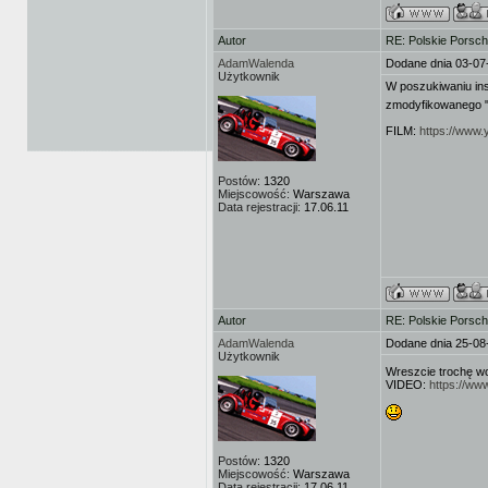
Autor
RE: Polskie Porsch
AdamWalenda
Dodane dnia 03-07
Użytkownik
W poszukiwaniu insp
zmodyfikowanego "
FILM:
https://www
Postów:
1320
Miejscowość:
Warszawa
Data rejestracji:
17.06.11
Autor
RE: Polskie Porsch
AdamWalenda
Dodane dnia 25-08
Użytkownik
Wreszcie trochę wo
VIDEO:
https://w
Postów:
1320
Miejscowość:
Warszawa
Data rejestracji:
17.06.11