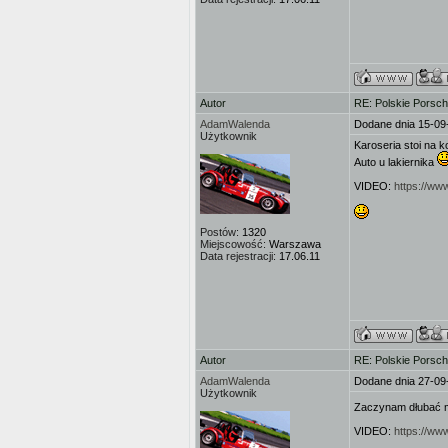
Autor
RE: Polskie Porsch
AdamWalenda
Dodane dnia 15-09
Użytkownik
Karoseria stoi na ko
Auto u lakiernika
VIDEO:
https://w
Postów:
1320
Miejscowość:
Warszawa
Data rejestracji:
17.06.11
Autor
RE: Polskie Porsch
AdamWalenda
Dodane dnia 27-09
Użytkownik
Zaczynam dłubać 
VIDEO:
https://w