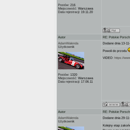
Postów:
216
Miejscowość:
Warszawa
Data rejestracji:
19.11.20
Autor
RE: Polskie Porsch
AdamWalenda
Dodane dnia 13-11
Użytkownik
Powoli do przodu
VIDEO:
https://w
Postów:
1320
Miejscowość:
Warszawa
Data rejestracji:
17.06.11
Autor
RE: Polskie Porsch
AdamWalenda
Dodane dnia 29-11
Użytkownik
Kolejny etap zakoń