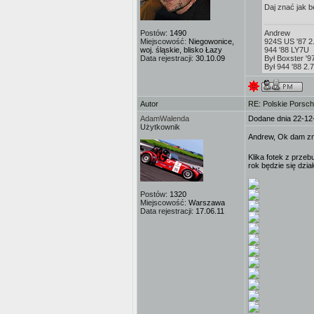
Daj znać jak b
Postów:
1490
Andrew
Miejscowość:
Niegowonice,
924S US '87 2
woj. śląskie, blisko Łazy
944 '88 LY7U
Data rejestracji:
30.10.09
Był Boxster '
Był 944 '88 2
Autor
RE: Polskie Porsch
AdamWalenda
Dodane dnia 22-12
Użytkownik
Andrew, Ok dam z
Klika fotek z przebu
rok będzie się dział
Postów:
1320
Miejscowość:
Warszawa
Data rejestracji:
17.06.11