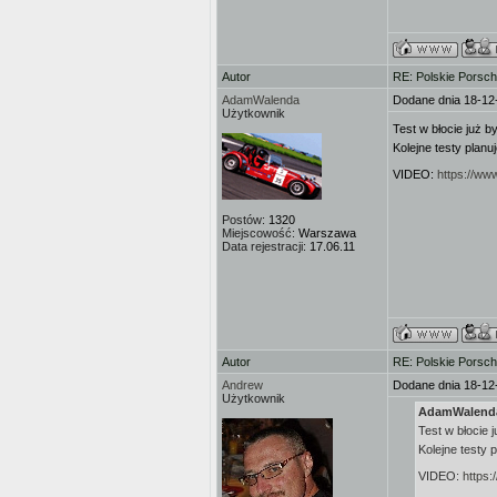
Autor
RE: Polskie Porsch
AdamWalenda
Dodane dnia 18-12
Użytkownik
Test w błocie już by
Kolejne testy planu
VIDEO:
https://w
Postów:
1320
Miejscowość:
Warszawa
Data rejestracji:
17.06.11
Autor
RE: Polskie Porsch
Andrew
Dodane dnia 18-12
Użytkownik
AdamWalenda 
Test w błocie j
Kolejne testy 
VIDEO:
https