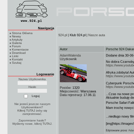
Nawigacja
Strona Główna
924.pl
| Klub 924.pl |
Nasze auta
Newsy
Artykuły
Galeria
Forum
Autor
Porsche 924 Daka
Komentarze
Download
AdamWalenda
Dodane dnia 30-06
Linki
Użytkownik
Kontakt
No dobra Czarnoby
Szukaj
https://www.yout
Afryka zdobyta! Aut
Logowanie
https://www.yout
Nazwa Użytkownika
Cyberpunk Porsche 
https://www.yout
Hasło
Postów:
1320
Miejscowość:
Warszawa
...Czas na nowe pro
Data rejestracji:
17.06.11
Aktualnie buduję dw
Porsche Safari Fal
Nie jesteś jeszcze naszym
Użytkownikiem?
Mam trochę nowych
Kilknij TUTAJ
żeby się
zarejestrować.
...niedługo nowy fi
Zapomniane hasło?
[img]https://image
Wyślemy nowe, kliknij
TUTAJ
.
Edytowane przez
Ada