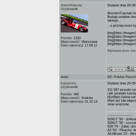
AdamWalenda
Dodane dnia 29-09
Użytkownik
Boxster/Cayman te
Buduję ostatnie dwa
takiego...
...a później może 
[img]https://image
[img]https://image
Postów:
1320
[img]https://image
Miejscowość:
Warszawa
[img]https://image
Data rejestracji:
17.06.11
Edytowane przez
Ada
Autor
RE: Polskie Porsch
Katastrofa
Dodane dnia 29-09
Użytkownik
911 997 pseudo-safa
i jak (prawie) każ
Postów:
486
h[url]ttps://www.c
Miejscowość:
Kraków
Mam też kila włąsny
Data rejestracji:
01.10.14
mnie wrażenie.
---------------------
928GT '90 - drAkula
928GT '90 - szczur
928 '79 - Żaba: uk
A2 '03 - Pikachu: d
A6 Allroad '20 - Al