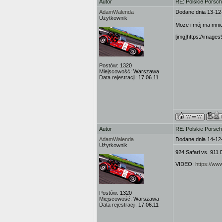
Autor
RE: Polskie Porsch
AdamWalenda
Dodane dnia 13-12
Użytkownik
Może i mój ma mniej
[img]https://images
Postów:
1320
Miejscowość:
Warszawa
Data rejestracji:
17.06.11
Autor
RE: Polskie Porsch
AdamWalenda
Dodane dnia 14-12
Użytkownik
924 Safari vs. 911
VIDEO:
https://w
Postów:
1320
Miejscowość:
Warszawa
Data rejestracji:
17.06.11