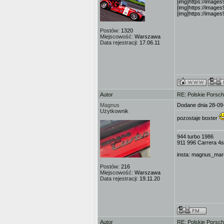
[img]https://image
[img]https://images
[img]https://image
Postów:
1320
Miejscowość:
Warszawa
Data rejestracji:
17.06.11
Autor
RE: Polskie Porsch
Magnus
Dodane dnia 28-09
Użytkownik
pozostaje boxter
944 turbo 1986
911 996 Carrera 4s
insta: magnus_mar
Postów:
216
Miejscowość:
Warszawa
Data rejestracji:
19.11.20
Autor
RE: Polskie Porsch