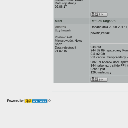
Data rejestracji:
02.06.17
Autor
RE: 924 Targa '78
janotres
Dodane dnia 20-08-2017 1
Użytkownik
pewnie,ze tak
Postów:
478
Miejscowość:
Nowy
Sącz
944 85r
Data rejestracji:
944 S2 89r sprzedany Po
21.02.15
911 c2 98r
911 cabrio 03r/sprzedany w
986 97r Andrew dbał .sprz
944 turbo tez trafił do PP i
928s2 jest
126p najlepszy
Powered by
©