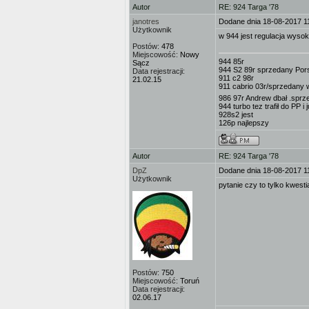
Autor
RE: 924 Targa '78
janotres
Dodane dnia 18-08-2017 1
Użytkownik
w 944 jest regulacja wyso
Postów:
478
Miejscowość:
Nowy
944 85r
Sącz
944 S2 89r sprzedany Po
Data rejestracji:
911 c2 98r
21.02.15
911 cabrio 03r/sprzedany w
986 97r Andrew dbał .sprz
944 turbo tez trafił do PP i
928s2 jest
126p najlepszy
Autor
RE: 924 Targa '78
DpZ
Dodane dnia 18-08-2017 1
Użytkownik
pytanie czy to tylko kwest
Postów:
750
Miejscowość:
Toruń
Data rejestracji:
02.06.17