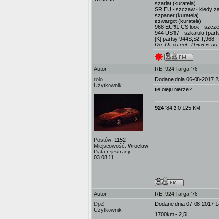
szarłat (kuratela)
SR EU - szczaw - kiedy za
szpaner (kuratela)
szwargot (kuratela)
968 EU'91 CS look - szcze
944 US'87 - szkatuła (part
[K] partsy 944S,S2,T,968
Do. Or do not. There is no t
Autor
RE: 924 Targa '78
rolo
Dodane dnia 06-08-2017 2
Użytkownik
Ile oleju bierze?
924
'84 2.0 125 KM
Postów:
1152
Miejscowość:
Wrocław
Data rejestracji:
03.08.11
Autor
RE: 924 Targa '78
DpZ
Dodane dnia 07-08-2017 1
Użytkownik
1700km - 2,5l