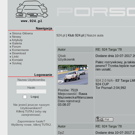
Nawigacja
Strona Główna
924.pl
| Klub 924.pl |
Nasze auta
Newsy
Artykuły
Galeria
Forum
Autor
RE: 924 Targa '78
Komentarze
Download
Qbak
Dodane dnia 10-07-2017 2
Linki
Użytkownik
Kontakt
Palec rozrywkowy, ja takie
Szukaj
pewno? Trzeba będzie nume
nim ustalić.
Logowanie
Nazwa Użytkownika
924 2.0 N/A
- 83' Targa L
924 CUP
Hasło
Tor Poznań 2:04,992
Postów:
7519
Miejscowość:
Rawa
Mazowiecka/Warszawa
Data rejestracji:
03.08.07
Nie jesteś jeszcze naszym
Użytkownikiem?
Kilknij TUTAJ
żeby się
zarejestrować.
Zapomniane hasło?
Wyślemy nowe, kliknij
TUTAJ
.
Autor
RE: 924 Targa '78
DpZ
Dodane dnia 10-07-2017 2