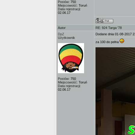
Postów:
750
Miejscowość:
Toruń
Data rejestracji:
02.06.17
Autor
RE: 924 Targa '78
DpZ
Dodane dnia 01-08-2017 2
Użytkownik
za 100 do pełna
Postów:
750
Miejscowość:
Toruń
Data rejestracji:
02.06.17