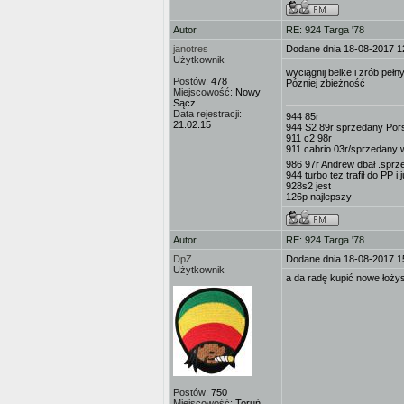
Autor
RE: 924 Targa '78
janotres
Dodane dnia 18-08-2017 1
Użytkownik
wyciągnij belke i zrób pełn
Postów:
478
Pózniej zbieżność
Miejscowość:
Nowy
Sącz
Data rejestracji:
944 85r
21.02.15
944 S2 89r sprzedany Po
911 c2 98r
911 cabrio 03r/sprzedany w
986 97r Andrew dbał .sprz
944 turbo tez trafił do PP i
928s2 jest
126p najlepszy
Autor
RE: 924 Targa '78
DpZ
Dodane dnia 18-08-2017 1
Użytkownik
a da radę kupić nowe łoży
Postów:
750
Miejscowość:
Toruń