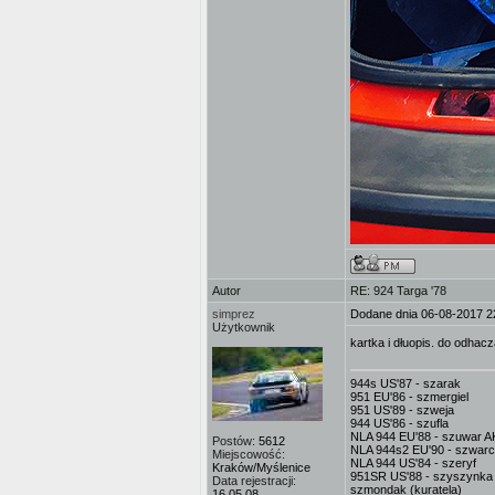
Autor
RE: 924 Targa '78
simprez
Dodane dnia 06-08-2017 2
Użytkownik
kartka i dłuopis. do odhac
944s US'87 - szarak
951 EU'86 - szmergiel
951 US'89 - szweja
944 US'86 - szufla
NLA 944 EU'88 - szuwar AK
Postów:
5612
NLA 944s2 EU'90 - szwarc
Miejscowość:
NLA 944 US'84 - szeryf
Kraków/Myślenice
951SR US'88 - szyszynka
Data rejestracji:
szmondak (kuratela)
16.05.08