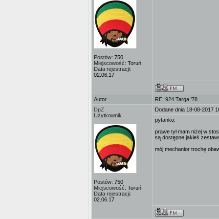
Postów:
750
Miejscowość:
Toruń
Data rejestracji:
02.06.17
Autor
RE: 924 Targa '78
DpZ
Dodane dnia 18-08-2017 1
Użytkownik
pytanko:
prawe tył mam niżej w stos
są dostępne jakieś zestaw
mój mechanior trochę obawia
Postów:
750
Miejscowość:
Toruń
Data rejestracji:
02.06.17