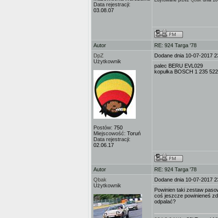
Edytowane przez
Qbak
dnia 10
Data rejestracji:
03.08.07
Autor
RE: 924 Targa '78
DpZ
Dodane dnia 10-07-2017 2
Użytkownik
palec BERU EVL029
kopułka BOSCH 1 235 522
Postów:
750
Miejscowość:
Toruń
Data rejestracji:
02.06.17
Autor
RE: 924 Targa '78
Qbak
Dodane dnia 10-07-2017 2
Użytkownik
Powinien taki zestaw paso
coś jeszcze powinieneś zd
odpalać?