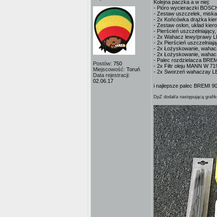
Kolejna paczka a w niej:
- Pióro wycieraczki BOSC
- Zestaw uszczelek, misk
- 2x Końcówka drążka k
- Zestaw osłon, układ kie
- Pierścień uszczelniając
- 2x Wahacz lewy/prawy
- 2x Pierścień uszczelnia
- 2x Łożyskowanie, waha
- 2x Łożyskowanie, wah
- Palec rozdzielacza BRE
Postów:
750
- 2x Filtr oleju MANN W 71
Miejscowość:
Toruń
- 2x Sworzeń wahaczay 
Data rejestracji:
02.06.17
i najlepsze palec BREMI 90
DpZ dodał/a następującą grafik