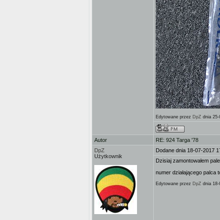
Edytowane przez
DpZ
dnia 25-
Autor
RE: 924 Targa '78
DpZ
Dodane dnia 18-07-2017 1
Użytkownik
Dzisiaj zamontowałem pale
numer działającego palca 
Edytowane przez
DpZ
dnia 18-