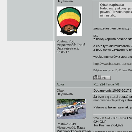
Użytkownik
Qbak napisał/a:
Palec rozrywkowy, ja 
pewno? Trzeba będzie
nim ustalić.
zawsze jest ten pierwszy 
ps:
z nową kopułka boscha sta
Postów:
750
Miejscowość:
Toruń
a co z tym akumulatorem 
Data rejestracji:
z tego co wyczytałem to pie
02.06.17
według numerów z aparatu
http://www.bassant-parts.
Edytowane przez
DpZ
dnia 10-
Autor
RE: 924 Targa '78
Qbak
Dodane dnia 10-07-2017 2
Użytkownik
Ja bym się starał zostać p
mocowanie dla jednej sztuki
Pytanie w takim razie jaki p
924 2.0 N/A
- 83' Targa L
924 CUP
Postów:
7519
Tor Poznań 2:04,992
Miejscowość:
Rawa
Mazowiecka/Warszawa