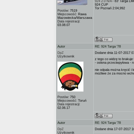
924 2.0 N/A
- 83' Targa L
924 CUP
Tor Poznań 2:04,992
Postów:
7519
Miejscowość:
Rawa
Mazowiecka/Warszawa
Data rejestracji:
03.08.07
Autor
RE: 924 Targa '78
DpZ
Dodane dnia 11-07-2017 0
Użytkownik
z tego co widzę to brakuje 
- osłona przeciwpyłowa -
nie odpala można kręcić i 
możliwe że za mocno wchod
Postów:
750
Miejscowość:
Toruń
Data rejestracji:
02.06.17
Autor
RE: 924 Targa '78
DpZ
Dodane dnia 17-07-2017 1
Użytkownik