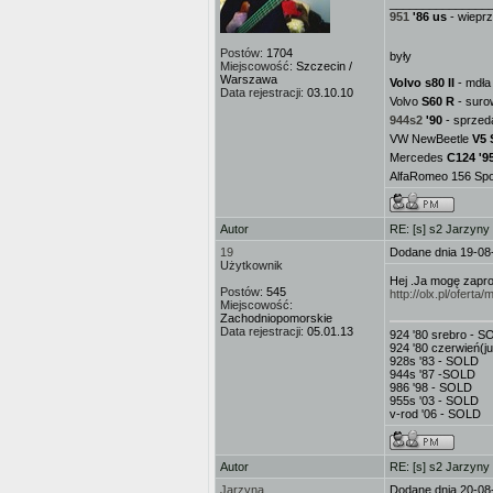
_______________
951
'86 us
- wieprz
Postów:
1704
były
Miejscowość:
Szczecin /
Warszawa
Volvo s80 II
- mdła 
Data rejestracji:
03.10.10
Volvo
S60 R
- suro
944s2
'90
- sprzed
VW NewBeetle
V5 
Mercedes
C124 '9
AlfaRomeo 156 Spor
Autor
RE: [s] s2 Jarzyny
19
Dodane dnia 19-08
Użytkownik
Hej .Ja mogę zapr
Postów:
545
http://olx.pl/ofe
Miejscowość:
Zachodniopomorskie
Data rejestracji:
05.01.13
924 '80 srebro - 
924 '80 czerwień(j
928s '83 - SOLD
944s '87 -SOLD
986 '98 - SOLD
955s '03 - SOLD
v-rod '06 - SOLD
Autor
RE: [s] s2 Jarzyny
Jarzyna
Dodane dnia 20-08