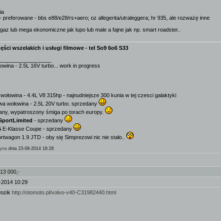
ia
t. - preferowane - bbs e88/e28/rs+aero; oz allegerita/utraleggera; hr 935, ale rozważę inne
az lub mega ekonomiczne jak lupo lub male a fajne jak np. smart roadster..
ęści wszelakich i usługi filmowe - tel So9 6o6 S33
__________________
owina - 2.5L 16V turbo... work in progress
wołowina - 4.4L V8 315hp - najnudniejsze 300 kunia w tej czesci galaktyki
wa wołowina - 2.5L 20V turbo. sprzedany
any, wypatroszony śmiga po torach europy.
SportLimited
- sprzedany
5
E-Klasse Coupe - sprzedany
twagon 1.9 JTD - oby się Simprezowi nic nie stało..
yna
dnia 23-08-2014 18:28
 13 000,-
-2014 10:29
wozik
http://otomoto.pl/volvo-v40-C31982440.html