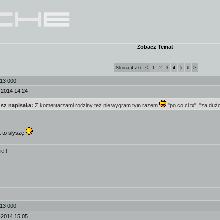
Zobacz Temat
Strona 4 z 6
<
1
2
3
4
5
6
>
 13 000,-
-2014 14:24
sz napisał/a:
Z komentarzami rodziny też nie wygram tym razem
"po co ci to", "za dużo
t to słyszę
e!!!
 13 000,-
-2014 15:05