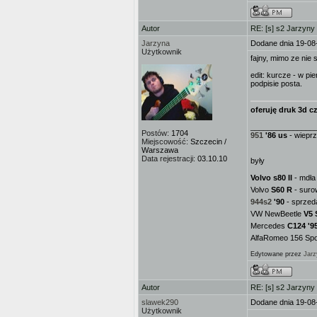
Autor
RE: [s] s2 Jarzyny
Jarzyna
Dodane dnia 19-08
Użytkownik
fajny, mimo ze nie
edit: kurcze - w pi
podpisie posta.
oferuję druk 3d cz
_______________
Postów:
1704
951
'86 us
- wieprz
Miejscowość:
Szczecin /
Warszawa
Data rejestracji:
03.10.10
były
Volvo s80 II
- mdła 
Volvo
S60 R
- suro
944s2
'90
- sprzed
VW NewBeetle
V5 
Mercedes
C124 '9
AlfaRomeo 156 Spor
Edytowane przez
Jarz
Autor
RE: [s] s2 Jarzyny
slawek290
Dodane dnia 19-08
Użytkownik