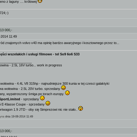
eno z laguny .... królowej
724;-)
 13 000,-
-2014 11:49
śród znajomych volvo v40 ma opinię bardzo awaryjnego i kosztownego przez to...
ęści wszelakich i usługi filmowe - tel So9 6o6 S33
__________________
owina - 2.5L 16V turbo... work in progress
wołowina - 4.4L V8 315hp - najnudniejsze 300 kunia w tej czesci galaktyki
wa wołowina - 2.5L 20V turbo. sprzedany
any, wypatroszony śmiga po torach europy.
SportLimited
- sprzedany
5
E-Klasse Coupe - sprzedany
twagon 1.9 JTD - oby się Simprezowi nic nie stało..
yna
dnia 19-08-2014 11:49
 13 000,-