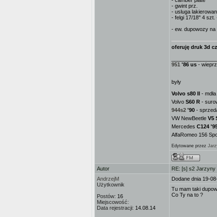
- camber plate
- gwint prz.
- usluga lakierowan
- felgi 17/18'' 4 sz
- ew. dupowozy na g
oferuję druk 3d cz
_______________
951
'86 us
- wieprz
były
Volvo s80 II
- mdła 
Volvo
S60 R
- suro
944s2
'90
- sprzed
VW NewBeetle
V5 
Mercedes
C124 '9
AlfaRomeo 156 Spor
Edytowane przez
Jarz
Autor
RE: [s] s2 Jarzyny
AndrzejM
Dodane dnia 19-08
Użytkownik
Tu mam taki dupo
Co Ty na to ?
Postów:
16
Miejscowość:
Data rejestracji:
14.08.14