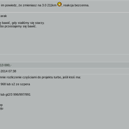
e im powiedz, że zmieniasz na 3.0 211km
, reakcja bezcenna.
zarak
ę bawić, gdy staliśmy się starzy.
 bo przestajemy się bawić.
 13 000,-
-2014 07:38
mnie rozliczenie częściami do projektu turbo, jeśli ktoś ma:
b 968 lub s2 ze szpera
 lub gt2/3 996/997/991
mp
eju