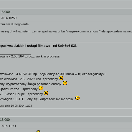
 13 000,-
-2014 10:59
 szukam dużego auta
erwszej chwili uznałem, że nie spełnia warunku "mega-ekonomiczności" ale spojrzałem na necie
ęści wszelakich i usługi filmowe - tel So9 6o6 S33
__________________
owina - 2.5L 16V turbo... work in progress
wołowina - 4.4L V8 315hp - najnudniejsze 300 kunia w tej czesci galaktyki
wa wołowina - 2.5L 20V turbo. sprzedany
any, wypatroszony śmiga po torach europy.
SportLimited
- sprzedany
5
E-Klasse Coupe - sprzedany
twagon 1.9 JTD - oby się Simprezowi nic nie stało..
yna
dnia 19-08-2014 11:03
 13 000,-
-2014 11:41