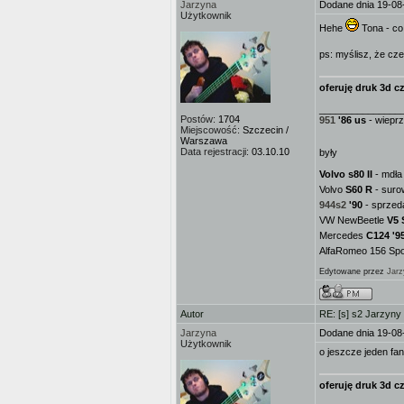
Jarzyna
Dodane dnia 19-08
Użytkownik
Hehe
Tona - co 
ps: myślisz, że cz
oferuję druk 3d cz
_______________
Postów:
1704
951
'86 us
- wieprz
Miejscowość:
Szczecin /
Warszawa
Data rejestracji:
03.10.10
były
Volvo s80 II
- mdła 
Volvo
S60 R
- suro
944s2
'90
- sprzed
VW NewBeetle
V5 
Mercedes
C124 '9
AlfaRomeo 156 Spor
Edytowane przez
Jarz
Autor
RE: [s] s2 Jarzyny
Jarzyna
Dodane dnia 19-08
Użytkownik
o jeszcze jeden fan
oferuję druk 3d cz