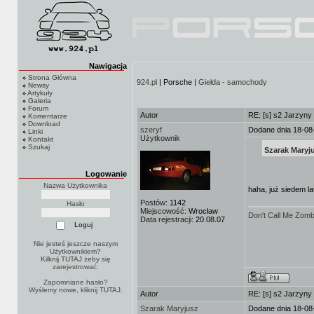
Nawigacja
Strona Główna
924.pl
| Porsche |
Giełda - samochody
Newsy
Artykuły
Galeria
Forum
Autor
RE: [s] s2 Jarzyny
Komentarze
Download
szeryf
Dodane dnia 18-08
Linki
Użytkownik
Kontakt
Szukaj
Szarak Maryju
Logowanie
Nazwa Użytkownika
haha, już siedem la
Postów:
1142
Hasło
Miejscowość:
Wrocław
Don't Call Me Zombi
Data rejestracji:
20.08.07
Nie jesteś jeszcze naszym
Użytkownikiem?
Kilknij TUTAJ
żeby się
zarejestrować.
Zapomniane hasło?
Wyślemy nowe, kliknij
TUTAJ
.
Autor
RE: [s] s2 Jarzyny
Szarak Maryjusz
Dodane dnia 18-08