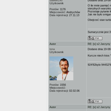
slawek290
Dodane dnia 19-08
Użytkownik
O ile mnie pamięć 
sterylnych warunkac
Postów:
1176
Pozostaje pytanie i
Miejscowość:
Andrychów
Jak nie było smiga
Data rejestracji:
27.11.13
Obejrzeć stan turb
Sumarycznie jest 3
Autor
RE: [s] s2 Jarzyny
tona
Dodane dnia 19-08
Użytkownik
Kurcze niech ktos "
924'82bylo 944S2'
Postów:
1556
Miejscowość:
Data rejestracji:
02.02.06
Autor
RE: [s] s2 Jarzyny