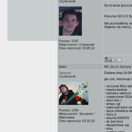
Użytkownik
No to teraz jeszcz
Porsche 924 2.0 S
Nie przestaliśmy si
Stajemy się starzy,
Postów:
1747
Miejscowość:
Coruscant
Data rejestracji:
15.05.12
Autor
RE: [s] s2 Jarzyny
Jarzyna
Dodane dnia 19-08
Użytkownik
jak coś, interesuje 
- skrzynia 951s lu
- maska laminat
- hamulce wieksze
- zawieszenie 911tt
- dach bez t
- lampy cgt
- naba pod kiere o
Postów:
1704
- duza chlodnica ol
Miejscowość:
Szczecin /
- duzy ic
Warszawa
- wtryski 830/870
Data rejestracji:
03.10.10
- dv [nie bov]
- dwuportowy wg
- emu