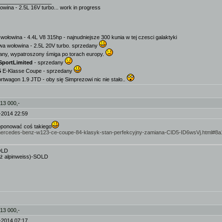
__________________
owina - 2.5L 16V turbo... work in progress
wołowina - 4.4L V8 315hp - najnudniejsze 300 kunia w tej czesci galaktyki
wa wołowina - 2.5L 20V turbo. sprzedany
any, wypatroszony śmiga po torach europy.
SportLimited
- sprzedany
5
E-Klasse Coupe - sprzedany
twagon 1.9 JTD - oby się Simprezowi nic nie stało..
 13 000,-
-2014 22:59
oponować coś takiego
rta/mercedes-benz-w123-ce-coupe-84-klasyk-stan-perfekcyjny-zamiana-CID5-ID6wsVj.html#8
SOLD
uż alpinweiss)-SOLD
 13 000,-
-2014 07:17