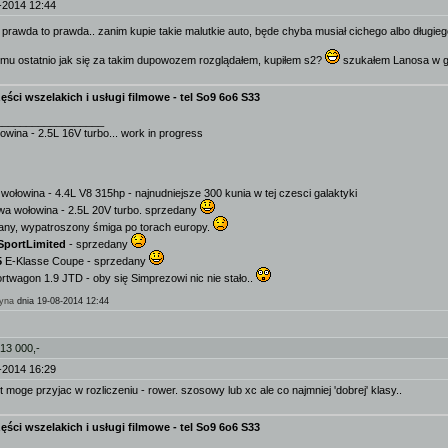
-2014 12:44
prawda to prawda.. zanim kupie takie malutkie auto, będe chyba musiał cichego albo długie
emu ostatnio jak się za takim dupowozem rozglądałem, kupiłem s2?
szukałem Lanosa w ga
ęści wszelakich i usługi filmowe - tel So9 6o6 S33
__________________
owina - 2.5L 16V turbo... work in progress
wołowina - 4.4L V8 315hp - najnudniejsze 300 kunia w tej czesci galaktyki
wa wołowina - 2.5L 20V turbo. sprzedany
any, wypatroszony śmiga po torach europy.
SportLimited
- sprzedany
5
E-Klasse Coupe - sprzedany
twagon 1.9 JTD - oby się Simprezowi nic nie stało..
yna
dnia 19-08-2014 12:44
 13 000,-
-2014 16:29
t moge przyjac w rozliczeniu - rower. szosowy lub xc ale co najmniej 'dobrej' klasy..
ęści wszelakich i usługi filmowe - tel So9 6o6 S33