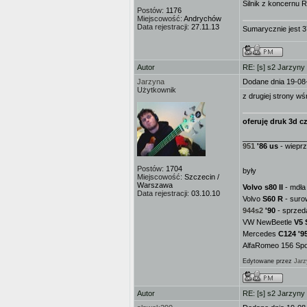
Silnik z koncernu R
Postów:
1176
Miejscowość:
Andrychów
Data rejestracji:
27.11.13
Sumarycznie jest 3
Autor
RE: [s] s2 Jarzyny
Jarzyna
Dodane dnia 19-08
Użytkownik
z drugiej strony w
oferuję druk 3d cz
_______________
951
'86 us
- wieprz
Postów:
1704
były
Miejscowość:
Szczecin /
Warszawa
Volvo s80 II
- mdła 
Data rejestracji:
03.10.10
Volvo
S60 R
- suro
944s2
'90
- sprzed
VW NewBeetle
V5 
Mercedes
C124 '9
AlfaRomeo 156 Spor
Edytowane przez
Jarz
Autor
RE: [s] s2 Jarzyny