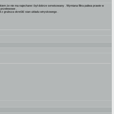
nkiem że nie ma najechane i był dobrze serwisowany . Wymiana filtra paliwa prawie w
i przelewowe .
li z grubsza określić stan układu wtryskowego .