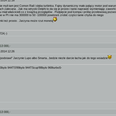
-2014 12:16
nie myli tam jest Comon Rail i słaba turbinka. Fajny dynamiczny mało palący motor pod waru
h zalecana . Jak ma wtryski Delphi to da się je prosto i tanio naprawić wymieniając zawork
lu miał właścicieli co z książką przeglądów . Podpięcie pod kompa i próbę przelewową pozwo
ne w Pl i nie ma 300000 to 50 -100000 powinneś zrobić części tanie chyba do niego
inki też prosto . Jarzyna może rzut monetą
724;-)
 13 000,-
-2014 12:26
podstawi" Jarzynie Lupo albo Smarta...bedzie niezle darcie łacha jak do tego wsiadzie
90bylo 944TS'89bylo 944TScup'88bylo 968turboS-
 13 000,-