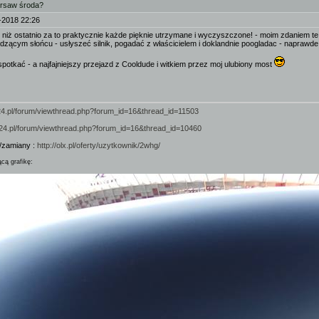
arsaw środa?
-2018 22:26
ut niż ostatnio za to praktycznie każde pięknie utrzymane i wyczyszczone! - moim zdaniem te
dzącym słońcu - usłyszeć silnik, pogadać z właścicielem i doklandnie poogladac - naprawde 
 spotkać - a najfajniejszy przejazd z Cooldude i witkiem przez moj ulubiony most
924.pl/forum/viewthread.php?forum_id=16&thread_id=11503
/924.pl/forum/viewthread.php?forum_id=16&thread_id=10460
/zamiany :
http://olx.pl/oferty/uzytkownik/2whg/
ącą grafikę: