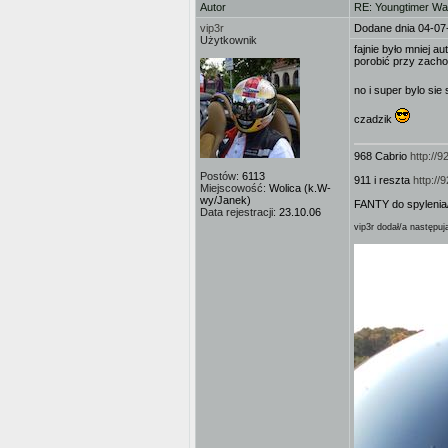
Autor
RE: Youngtimer W
vip3r
Dodane dnia 04-07
Użytkownik
fajnie było mniej a
porobić przy zacho
no i super bylo sie
czadzik
968 Cabrio
http://
Postów:
6113
911 i reszta
http:/
Miejscowość:
Wolica (k.W-
wy/Janek)
FANTY do spylenia
Data rejestracji:
23.10.06
vip3r dodał/a następuj