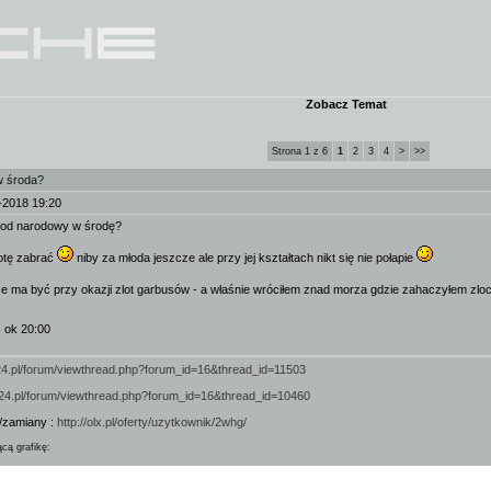
Zobacz Temat
Strona 1 z 6
1
2
3
4
>
>>
w środa?
-2018 19:20
 pod narodowy w środę?
otę zabrać
niby za młoda jeszcze ale przy jej kształtach nikt się nie połapie
że ma być przy okazji zlot garbusów - a właśnie wróciłem znad morza gdzie zahaczyłem zloc
s ok 20:00
924.pl/forum/viewthread.php?forum_id=16&thread_id=11503
/924.pl/forum/viewthread.php?forum_id=16&thread_id=10460
/zamiany :
http://olx.pl/oferty/uzytkownik/2whg/
ącą grafikę: