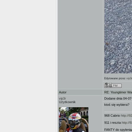
Edytowane przez
vip3
Autor
RE: Youngtimer W
vip3r
Dodane dnia 04-07
Użytkownik
ktoś się wybiera?
968 Cabrio
http://
911 i reszta
http:/
FANTY do spylenia