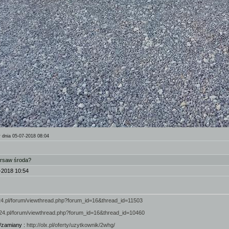
r
dnia 05-07-2018 08:04
arsaw środa?
-2018 10:54
924.pl/forum/viewthread.php?forum_id=16&thread_id=11503
/924.pl/forum/viewthread.php?forum_id=16&thread_id=10460
/zamiany :
http://olx.pl/oferty/uzytkownik/2whg/