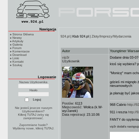
Nawigacja
Strona Główna
924.pl
| Klub 924.pl |
Zloty/Imprezy/Wydarzenia
Newsy
Artykuły
Galeria
Forum
Autor
Youngtimer Warsa
Komentarze
Download
vip3r
Dodane dnia 03-07
Linki
Użytkownik
Kontakt
ktoś się wybiera?
Szukaj
"Monicę" mam och
Logowanie
gdzieś mi mignęło 
Nazwa Użytkownika
niesamowitych
Hasło
ja planuję być jako
Postów:
6113
968 Cabrio
http://
Miejscowość:
Wolica (k.W-
Nie jesteś jeszcze naszym
wy/Janek)
Użytkownikiem?
911 i reszta
http:/
Data rejestracji:
23.10.06
Kilknij TUTAJ
żeby się
zarejestrować.
FANTY do spylenia
Zapomniane hasło?
vip3r dodał/a następuj
Wyślemy nowe, kliknij
TUTAJ
.