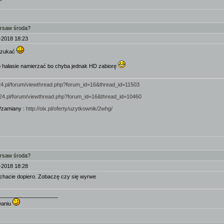
arsaw środa?
-2018 18:23
 szukać
 hałasie namierzać bo chyba jednak HD zabiorę
924.pl/forum/viewthread.php?forum_id=16&thread_id=11503
/924.pl/forum/viewthread.php?forum_id=16&thread_id=10460
/zamiany :
http://olx.pl/oferty/uzytkownik/2whg/
arsaw środa?
-2018 18:28
chacie dopiero. Zobaczę czy się wyrwe
____________________
waniu