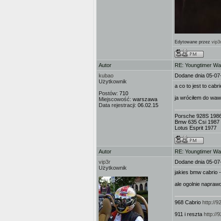
Edytowane przez
vip3
Autor
RE: Youngtimer W
kubao
Dodane dnia 05-07
Użytkownik
a co to jest to cabr
Postów:
710
ja wróciłem do waw
Miejscowość:
warszawa
Data rejestracji:
06.02.15
Porsche 928S 198
Bmw 635 Csi 1987
Lotus Esprit 1977
Autor
RE: Youngtimer W
vip3r
Dodane dnia 05-07
Użytkownik
jakies bmw cabrio -
ale ogolnie naprawd
968 Cabrio
http://
911 i reszta
http:/