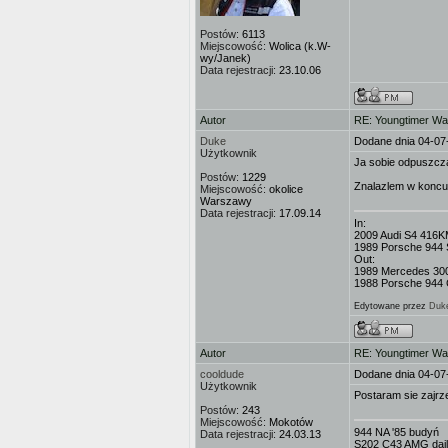
Postów:
6113
Miejscowość:
Wolica (k.W-
wy/Janek)
Data rejestracji:
23.10.06
Autor
RE: Youngtimer W
Duke
Dodane dnia 04-07
Użytkownik
Ja sobie odpuszcza
Postów:
1229
Znalazlem w koncu 
Miejscowość:
okolice
Warszawy
Data rejestracji:
17.09.14
In:
2009 Audi S4 416K
1989 Porsche 944 
Out:
1989 Mercedes 3
1988 Porsche 944 C
Edytowane przez
Duk
Autor
RE: Youngtimer W
cooldude
Dodane dnia 04-07
Użytkownik
Postaram sie zajrz
Postów:
243
Miejscowość:
Mokotów
944 NA '85 budyń
Data rejestracji:
24.03.13
S202 C43 AMG dai