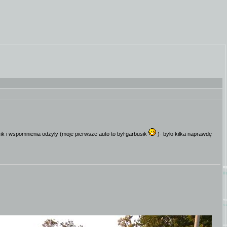
ik i wspomnienia odżyły (moje pierwsze auto to był garbusik
)- było kilka naprawdę