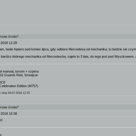
arsaw środa?
-2018 12:28
m, bede fopiero pod koniec lipca, gdy odbiore Mercedesa od mechanika, to bedzie sie czym
bardzo dobrego mechanika od Mercedesów, zajelo to 3 lata, do tego jest pod Wyszkowem, ale
M manual, torsen + szpera
S2 Guards Red, Szwajcar
00CE
elebration Edition (M757)
e
dnia 04-07-2018 12:33
arsaw środa?
-2018 15:38
eć
ly