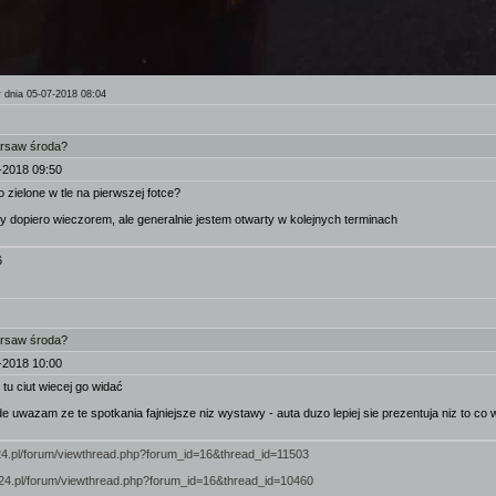
r
dnia 05-07-2018 08:04
arsaw środa?
-2018 09:50
io zielone w tle na pierwszej fotce?
y dopiero wieczorem, ale generalnie jestem otwarty w kolejnych terminach
6
arsaw środa?
-2018 10:00
 tu ciut wiecej go widać
e uwazam ze te spotkania fajniejsze niz wystawy - auta duzo lepiej sie prezentuja niz to co w
924.pl/forum/viewthread.php?forum_id=16&thread_id=11503
/924.pl/forum/viewthread.php?forum_id=16&thread_id=10460