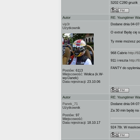
S202 C280 gruzik
Autor
RE: Youngtimer W
vip3r
Dodane dnia 04-07
Użytkownik
O extra! Będę cię
Ty mnie możesz po
968 Cabrio
http://
911 i reszta
http:/
FANTY do spylenia
Postów:
6113
Miejscowość:
Wolica (k.W-
wy/Janek)
Data rejestracji:
23.10.06
Autor
RE: Youngtimer W
Panek_71
Dodane dnia 04-07
Użytkownik
Za 30 min będę na 
Postów:
97
Miejscowość:
_______________
Data rejestracji:
18.10.17
924 78r. W masko