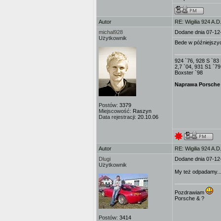
Autor
RE: Wigilia 924 A.D
michal928
Dodane dnia 07-12
Użytkownik
Bede w późniejszyc
924 `76, 928 S `83
2,7 `04, 931 S1 `7
Boxster `98
Naprawa Porsche i
Postów:
3379
Miejscowość:
Raszyn
Data rejestracji:
20.10.06
Autor
RE: Wigilia 924 A.D
Dlugi
Dodane dnia 07-12
Użytkownik
My też odpadamy....
Pozdrawiam
Porsche & ?
Postów:
3414