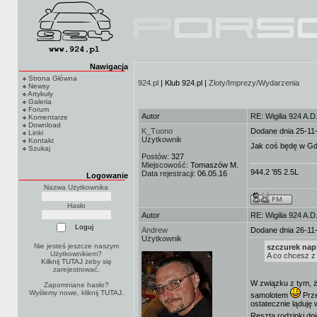
Nawigacja
Strona Główna
924.pl
| Klub 924.pl |
Zloty/Imprezy/Wydarzenia
Newsy
Artykuły
Galeria
Forum
Autor
RE: Wigilia 924 A.D
Komentarze
Download
K_Tuono
Dodane dnia 25-11
Linki
Użytkownik
Kontakt
Jak coś będę w Gda
Szukaj
Postów:
327
Miejscowość:
Tomaszów M.
944.2 '85 2.5L
Data rejestracji:
06.05.16
Logowanie
Nazwa Użytkownika
Hasło
Autor
RE: Wigilia 924 A.D
Andrew
Dodane dnia 26-11
Użytkownik
Nie jesteś jeszcze naszym
szczurek napi
Użytkownikiem?
A co chcesz 
Kilknij TUTAJ
żeby się
zarejestrować.
W związku z tym, że
Zapomniane hasło?
Wyślemy nowe, kliknij
TUTAJ
.
samolotem
Prze
ostatecznie ląduję
Reszta rodzinki do