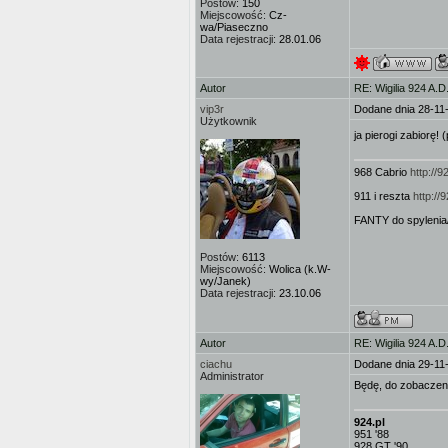
Postów:
150
Miejscowość:
Cz-
wa/Piaseczno
Data rejestracji:
28.01.06
Autor
RE: Wigilia 924 A.D
vip3r
Dodane dnia 28-11
Użytkownik
ja pierogi zabiorę
968 Cabrio
http://
911 i reszta
http:/
FANTY do spylenia
Postów:
6113
Miejscowość:
Wolica (k.W-
wy/Janek)
Data rejestracji:
23.10.06
Autor
RE: Wigilia 924 A.D
ciachu
Dodane dnia 29-11
Administrator
Będę, do zobaczen
924.pl
951 '88
928 GT '90