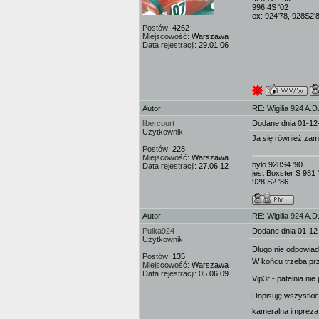
996 4S '02
ex: 924'78, 928S2'
Postów:
4262
Miejscowość:
Warszawa
Data rejestracji:
29.01.06
Autor
RE: Wigilia 924 A.D
libercourt
Dodane dnia 01-12
Użytkownik
Ja się również zam
Postów:
228
Miejscowość:
Warszawa
było 928S4 '90
Data rejestracji:
27.06.12
jest Boxster S 981 
928 S2 '86
Autor
RE: Wigilia 924 A.D
Pulka924
Dodane dnia 01-12
Użytkownik
Długo nie odpowiad
Postów:
135
W końcu trzeba pr
Miejscowość:
Warszawa
Data rejestracji:
05.06.09
Vip3r - patelnia ni
Dopisuję wszystkic
kameralna impreza