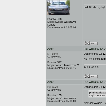
944 '86 śliczny był
Postów:
478
Miejscowość:
Warszawa
Kabaty
Data rejestracji:
12.05.09
Autor
RE: Wigilia 924 A.D
K_Tuono
Dodane dnia 02-12
Użytkownik
No i my się piszem
Postów:
327
Miejscowość:
Tomaszów M.
944.2 '85 2.5L
Data rejestracji:
06.05.16
Autor
RE: Wigilia 924 A.D
Pulka924
Dodane dnia 04-12
Użytkownik
pimi napisał/
Postów:
135
czyli zasadnic
Miejscowość:
Warszawa
Data rejestracji:
05.06.09
Ależ oczywiście - 