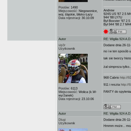
Postów:
1490
Andrew
Miejscowość:
Niegowonice,
924S US '87 2.5 M
woj. śląskie, blisko Łazy
944 '88 LY7U
Data rejestracji:
30.10.09
Był Boxster '97 2.
Był 944 '88 2.7 M
Autor
RE: Wigilia 924 A.D
vip3r
Dodane dnia 26-11
Użytkownik
no i w ten sposób u
tak sie tworzy histor
żal simpreza tylko
968 Cabrio
http://
911 i reszta
http:/
Postów:
6113
FANTY do spylenia
Miejscowość:
Wolica (k.W-
wy/Janek)
Data rejestracji:
23.10.06
Autor
RE: Wigilia 924 A.D
Dlugi
Dodane dnia 26-11
Użytkownik
Hmmm może... może.