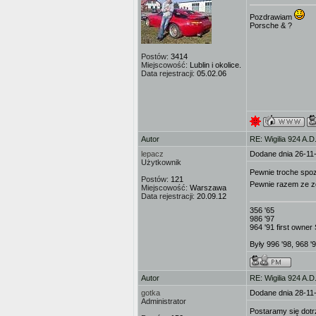
Pozdrawiam
Porsche & ?
Postów:
3414
Miejscowość:
Lublin i okolice.
Data rejestracji:
05.02.06
Autor
RE: Wigilia 924 A.D
lepacz
Dodane dnia 26-11
Użytkownik
Pewnie troche spoz
Postów:
121
Pewnie razem ze zg
Miejscowość:
Warszawa
Data rejestracji:
20.09.12
356 '65
986 '97
964 '91 first owne
Były 996 '98, 968 '
Autor
RE: Wigilia 924 A.D
gotka
Dodane dnia 28-11
Administrator
Postaramy się dotr