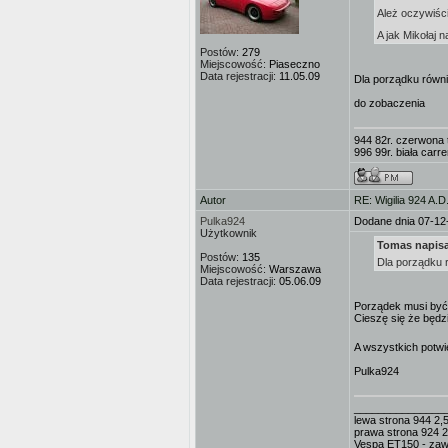
Ależ oczywiści
A jak Mikołaj 
Postów:
279
Miejscowość:
Piaseczno
Data rejestracji:
11.05.09
Dla porządku równ
do zobaczenia
944 82r. czerwona
996 99r. biała carre
Autor
RE: Wigilia 924 A.D
Pulka924
Dodane dnia 07-12
Użytkownik
Tomas napisa
Postów:
135
Dla porządku 
Miejscowość:
Warszawa
Data rejestracji:
05.06.09
Porządek musi by
Cieszę się że będzi
A wszystkich potwi
Pulka924
_______________
lewa strona 944 2,5
prawa strona 924 2
Vespa ET150 - zaw