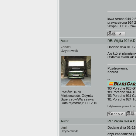
_______________
lewa strona 944 2,5
prawa strona 924 2
Vespa ET150 - zaw
Autor
RE: Wigilia 924 A.D
kondzi
Dodane dnia 01-12
Użytkownik
A o której planujem
Ostatnio młodziak 
Pozdrowienia,
Konrad
--
'93 Porsche 928 G
Postów:
1670
'89 Porsche 944 T
Miejscowość:
Gdynia/
'83 Porsche 911 Ca
Świerczów/Warszawa
'81 Porsche 924 T
Data rejestracji:
11.12.16
Edytowane przez
kond
Autor
RE: Wigilia 924 A.D
pimi
Dodane dnia 01-12
Użytkownik
czyli zasadniczo j