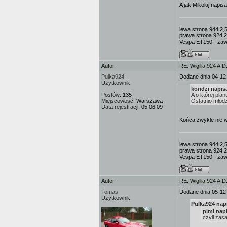
A jak Mikołaj napi
_______________
lewa strona 944 2,5
prawa strona 924 2
Vespa ET150 - zaw
Autor
RE: Wigilia 924 A.D
Pulka924
Dodane dnia 04-12
Użytkownik
kondzi napisa
Postów:
135
A o której pla
Miejscowość:
Warszawa
Ostatnio młodz
Data rejestracji:
05.06.09
Końca zwykle nie w
_______________
lewa strona 944 2,5
prawa strona 924 2
Vespa ET150 - zaw
Autor
RE: Wigilia 924 A.D
Tomas
Dodane dnia 05-12
Użytkownik
Pulka924 napi
pimi napi
czyli zas