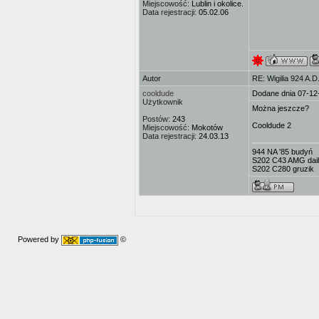
Miejscowość:
Lublin i okolice.
Data rejestracji:
05.02.06
Autor
RE: Wigilia 924 A.D
cooldude
Dodane dnia 07-12
Użytkownik
Można jeszcze?
Postów:
243
Cooldude 2
Miejscowość:
Mokotów
Data rejestracji:
24.03.13
944 NA '85 budyń
S202 C43 AMG dai
S202 C280 gruzik
Powered by
©