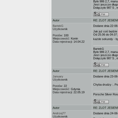
Było 986 2,7, manu
Jest i jeszcze dług
Dołączyło 987 S , 
Autor
RE: ZLOT JESIEN
BartekG
Dodane dnia 22-06
Użytkownik
Jak już coś będz
Od 25.06 do 04.07 j
Postów:
100
Miejscowość:
Konin
każde sekundy - by
Data rejestracji:
14.04.22
BartekG
Było 986 2,7, manu
Jest i jeszcze dług
Dołączyło 987 S , 
Autor
RE: ZLOT JESIEN
January
Dodane dnia 23-06
Użytkownik
Chyba drudzy :. P
Postów:
22
Miejscowość:
Gdynia
Data rejestracji:
22.05.19
Porsche Silver Ro
Autor
RE: ZLOT JESIEN
Andrzej77
Dodane dnia 24-06
Użytkownik