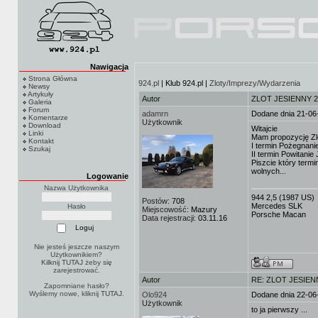
Nawigacja
Strona Główna
924.pl
| Klub 924.pl |
Zloty/Imprezy/Wydarzenia
Newsy
Artykuły
Autor
ZLOT JESIENNY 2
Galeria
Forum
adamrn
Dodane dnia 21-06
Komentarze
Użytkownik
Download
Witajcie
Linki
Mam propozycję Zl
Kontakt
I termin Pożegnanie
Szukaj
II termin Powitanie
Piszcie który term
wolnych...
Logowanie
Nazwa Użytkownika
944 2,5 (1987 US)
Postów:
708
Mercedes SLK
Hasło
Miejscowość:
Mazury
Porsche Macan
Data rejestracji:
03.11.16
Nie jesteś jeszcze naszym
Użytkownikiem?
Kilknij TUTAJ
żeby się
zarejestrować.
Autor
RE: ZLOT JESIEN
Zapomniane hasło?
Wyślemy nowe, kliknij
TUTAJ
.
Olo924
Dodane dnia 22-06
Użytkownik
to ja pierwszy ...