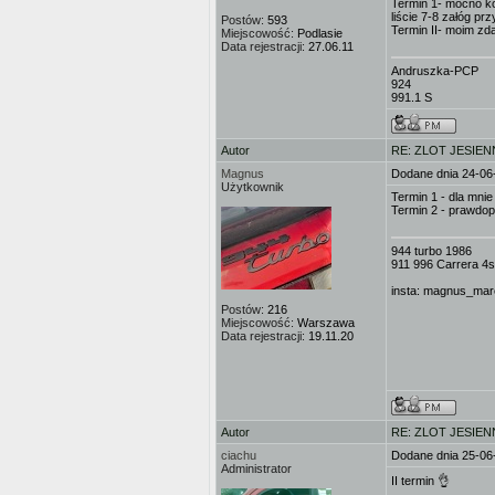
Termin 1- mocno kol
liście 7-8 załóg p
Postów:
593
Termin II- moim zd
Miejscowość:
Podlasie
Data rejestracji:
27.06.11
Andruszka-PCP
924
991.1 S
Autor
RE: ZLOT JESIEN
Magnus
Dodane dnia 24-06
Użytkownik
Termin 1 - dla mnie
Termin 2 - prawdo
944 turbo 1986
911 996 Carrera 4s
insta: magnus_mar
Postów:
216
Miejscowość:
Warszawa
Data rejestracji:
19.11.20
Autor
RE: ZLOT JESIEN
ciachu
Dodane dnia 25-06
Administrator
II termin 👌