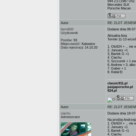
944 2,5 (1987 US)
Mercedes SLK
Porsche Macan
Autor
RE: ZLOT JESIEN
berni500
Dodane dnia 08-07
Użytkownik
Aktualna lista
Termin 11-13 wrze
Postów:
93
Miejscowość:
Katowice
1. Olo924 + ... nie
Data rejestracji:
14.10.20
2. January +1
3, Bartek G +1
4. Ciachu
5. Szczurek + 1 ewe
6. Andrew + 3, albo 
7. Gaber + 1
8. Rafał El
classic911.pl
pasjaporsche.pl
924.pl
Autor
RE: ZLOT JESIEN
ciachu
Dodane dnia 18-07
Administrator
Na prośbę Andrzeja
1. Olo924 + ... nie
2. January +1
3, Bartek G +1
4. Ciachu