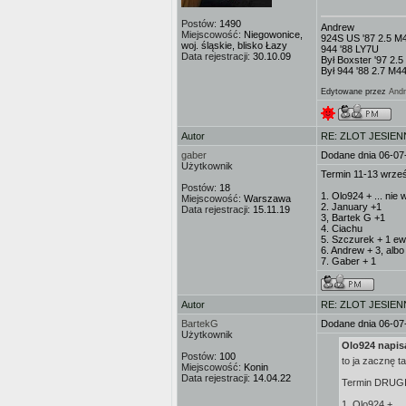
Postów:
1490
Andrew
Miejscowość:
Niegowonice,
924S US '87 2.5 M
woj. śląskie, blisko Łazy
944 '88 LY7U
Data rejestracji:
30.10.09
Był Boxster '97 2.
Był 944 '88 2.7 M
Edytowane przez
And
Autor
RE: ZLOT JESIEN
gaber
Dodane dnia 06-07
Użytkownik
Termin 11-13 wrze
Postów:
18
1. Olo924 + ... nie
Miejscowość:
Warszawa
2. January +1
Data rejestracji:
15.11.19
3, Bartek G +1
4. Ciachu
5. Szczurek + 1 ewe
6. Andrew + 3, albo 
7. Gaber + 1
Autor
RE: ZLOT JESIEN
BartekG
Dodane dnia 06-07
Użytkownik
Olo924 napisa
Postów:
100
to ja zacznę 
Miejscowość:
Konin
Data rejestracji:
14.04.22
Termin DRUG
1. Olo924 + ...