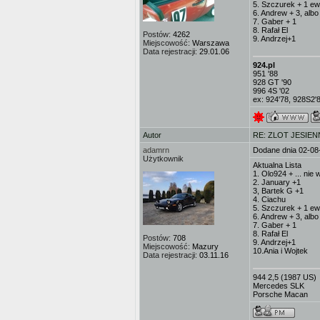
5. Szczurek + 1 ewe
6. Andrew + 3, albo 
7. Gaber + 1
8. Rafał El
Postów:
4262
9. Andrzej+1
Miejscowość:
Warszawa
Data rejestracji:
29.01.06
924.pl
951 '88
928 GT '90
996 4S '02
ex: 924'78, 928S2'
Autor
RE: ZLOT JESIEN
adamrn
Dodane dnia 02-08
Użytkownik
Aktualna Lista
1. Olo924 + ... nie
2. January +1
3, Bartek G +1
4. Ciachu
5. Szczurek + 1 ewe
6. Andrew + 3, albo 
7. Gaber + 1
8. Rafał El
Postów:
708
9. Andrzej+1
Miejscowość:
Mazury
10.Ania i Wojtek
Data rejestracji:
03.11.16
944 2,5 (1987 US)
Mercedes SLK
Porsche Macan