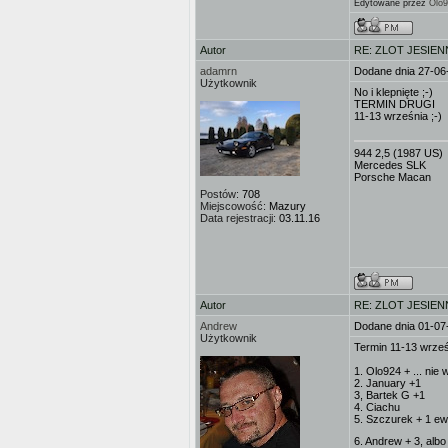
Edytowane przez
Olo
Autor
RE: ZLOT JESIEN
adamrn
Dodane dnia 27-06
Użytkownik
No i klepnięte ;-)
TERMIN DRUGI
11-13 września ;-)
944 2,5 (1987 US)
Mercedes SLK
Porsche Macan
Postów:
708
Miejscowość:
Mazury
Data rejestracji:
03.11.16
Autor
RE: ZLOT JESIEN
Andrew
Dodane dnia 01-07
Użytkownik
Termin 11-13 wrze
1. Olo924 + ... nie
2. January +1
3, Bartek G +1
4. Ciachu
5. Szczurek + 1 ewe
6. Andrew + 3, albo 