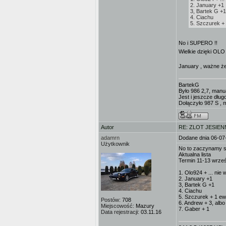
2. January +1
3, Bartek G +1
4. Ciachu
5. Szczurek + 
No i SUPERO !!
Wielkie dzięki OLO
January , ważne ż
BartekG
Było 986 2,7, manu
Jest i jeszcze dług
Dołączyło 987 S , 
Autor
RE: ZLOT JESIEN
adamrn
Dodane dnia 06-07
Użytkownik
No to zaczynamy si
Aktualna lista
Termin 11-13 wrze
1. Olo924 + ... nie
2. January +1
3, Bartek G +1
4. Ciachu
5. Szczurek + 1 ewe
Postów:
708
6. Andrew + 3, albo 
Miejscowość:
Mazury
7. Gaber + 1
Data rejestracji:
03.11.16