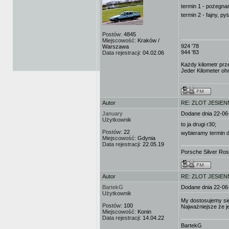
termin 1 - pożegnan
termin 2 - fajny, p
Postów:
4845
Miejscowość:
Kraków /
924 '78
Warszawa
944 '83
Data rejestracji:
04.02.06
Każdy kilometr prz
Jeder Kilometer ohn
Autor
RE: ZLOT JESIEN
January
Dodane dnia 22-06
Użytkownik
to ja drugi r30;
Postów:
22
wybieramy termin 
Miejscowość:
Gdynia
Data rejestracji:
22.05.19
Porsche Silver Ro
Autor
RE: ZLOT JESIEN
BartekG
Dodane dnia 22-06
Użytkownik
My dostosujemy si
Postów:
100
Najważniejsze że j
Miejscowość:
Konin
Data rejestracji:
14.04.22
BartekG