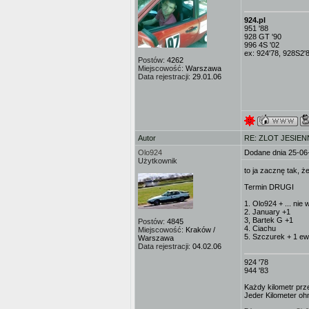
924.pl
951 '88
928 GT '90
996 4S '02
ex: 924'78, 928S2'
Postów:
4262
Miejscowość:
Warszawa
Data rejestracji:
29.01.06
Autor
RE: ZLOT JESIEN
Olo924
Dodane dnia 25-06
Użytkownik
to ja zacznę tak, 
Termin DRUGI
1. Olo924 + ... nie
2. January +1
3, Bartek G +1
Postów:
4845
4. Ciachu
Miejscowość:
Kraków /
5. Szczurek + 1 ewe
Warszawa
Data rejestracji:
04.02.06
924 '78
944 '83
Każdy kilometr prz
Jeder Kilometer ohn