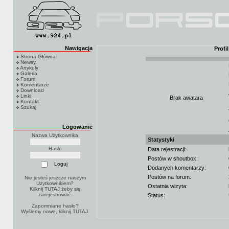
Nawigacja
Profi
Strona Główna
Newsy
Artykuły
Galeria
Forum
Komentarze
Download
Linki
Brak awatara
Kontakt
Szukaj
Logowanie
Nazwa Użytkownika
Statystyki
Hasło
Data rejestracji:
Postów w shoutbox:
Dodanych komentarzy:
Postów na forum:
Nie jesteś jeszcze naszym
Użytkownikiem?
Ostatnia wizyta:
Kilknij TUTAJ
żeby się
zarejestrować.
Status:
Zapomniane hasło?
Wyślemy nowe, kliknij
TUTAJ
.