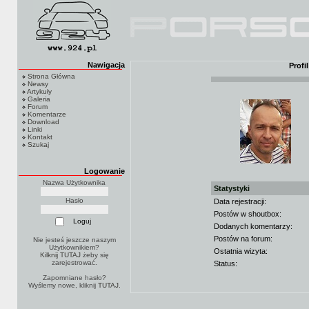
Nawigacja
Profi
Strona Główna
Newsy
Artykuły
Galeria
Forum
Komentarze
Download
Linki
Kontakt
Szukaj
Logowanie
Nazwa Użytkownika
Statystyki
Hasło
Data rejestracji:
Postów w shoutbox:
Dodanych komentarzy:
Postów na forum:
Nie jesteś jeszcze naszym
Użytkownikiem?
Ostatnia wizyta:
Kilknij TUTAJ
żeby się
zarejestrować.
Status:
Zapomniane hasło?
Wyślemy nowe, kliknij
TUTAJ
.