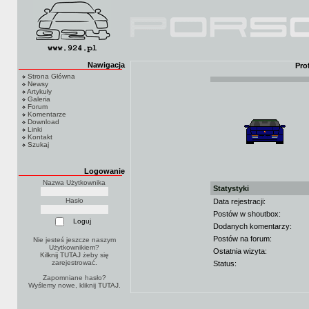
Nawigacja
Pro
Strona Główna
Newsy
Artykuły
Galeria
Forum
Komentarze
Download
Linki
Kontakt
Szukaj
Logowanie
Nazwa Użytkownika
Statystyki
Hasło
Data rejestracji:
Postów w shoutbox:
Dodanych komentarzy:
Postów na forum:
Nie jesteś jeszcze naszym
Użytkownikiem?
Ostatnia wizyta:
Kilknij TUTAJ
żeby się
zarejestrować.
Status:
Zapomniane hasło?
Wyślemy nowe, kliknij
TUTAJ
.