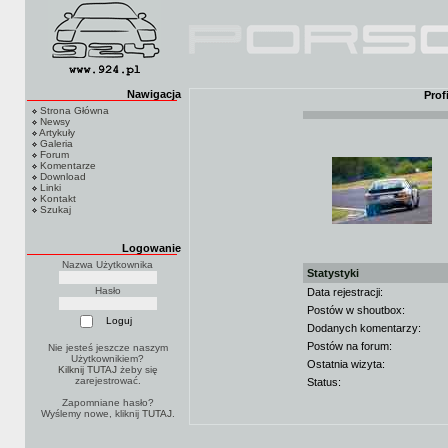
Nawigacja
Prof
Strona Główna
Newsy
Artykuły
Galeria
Forum
Komentarze
Download
Linki
Kontakt
Szukaj
Logowanie
Nazwa Użytkownika
Statystyki
Hasło
Data rejestracji:
Postów w shoutbox:
Dodanych komentarzy:
Postów na forum:
Nie jesteś jeszcze naszym
Użytkownikiem?
Ostatnia wizyta:
Kilknij TUTAJ
żeby się
zarejestrować.
Status:
Zapomniane hasło?
Wyślemy nowe, kliknij
TUTAJ
.