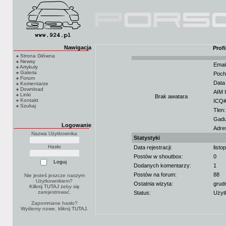
Nawigacja
Prof
Strona Główna
Newsy
Email
Artykuły
Galeria
Poch
Forum
Data
Komentarze
Download
AIM 
Linki
Brak awatara
Kontakt
ICQ#
Szukaj
Tlen:
Gadu
Logowanie
Adres
Nazwa Użytkownika
Statystyki
Hasło
Data rejestracji:
listo
Postów w shoutbox:
0
Dodanych komentarzy:
1
Postów na forum:
88
Nie jesteś jeszcze naszym
Użytkownikiem?
Ostatnia wizyta:
grud
Kilknij TUTAJ
żeby się
zarejestrować.
Status:
Użyt
Zapomniane hasło?
Wyślemy nowe, kliknij
TUTAJ
.