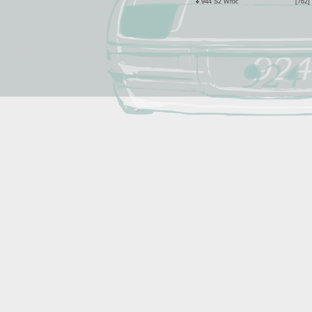
944 S2 Wroc
[762]