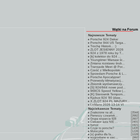
Wątki na Forum
Najnowsze Tematy
Porsche 924 Dakar
Porsche 944 US Targa...
Trochę Historii... :)
ZLOT JESIENNY 2026
924 z 1978 roku by T...
[k] kolektor do 924 ...
Youngtimer Warsaw śr...
Zmiana rozstawu śrub...
Transaxle Meet @ Por...
Cześć z Wielkopolski
Sprzedam Porsche & L...
Porsche Apocalypse!
Przewody klimatyzacj...
Zbiornik wyrównawczy...
[S] 924/944 nowe pod...
968CS Speed Yellow (...
[K] Sterownik Tempom...
Kjubus 924 '80 (daw...
X ZLOT 924 PL MAZURY...
LeMans 2026 13-14 VI
Najciekawsze Tematy
Znalezione na all...
[3544]
Pierwszy czwartek...
[2682]
Grupa wsparcia 928
[2607]
Ciekawe auta NIE ...
[2401]
humor
[1921]
Czyje to porsche?
[1435]
Motocykle
[1226]
[s] gratka dla fa...
[1028]
wygrzebane w siec...
[992]