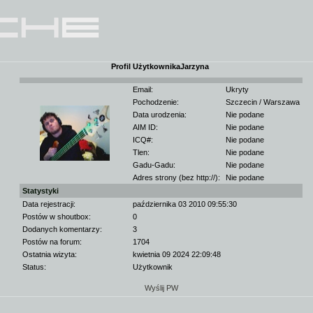
Profil UżytkownikaJarzyna
Email:
Ukryty
Pochodzenie:
Szczecin / Warszawa
Data urodzenia:
Nie podane
AIM ID:
Nie podane
ICQ#:
Nie podane
Tlen:
Nie podane
Gadu-Gadu:
Nie podane
Adres strony (bez http://):
Nie podane
Statystyki
Data rejestracji:
października 03 2010 09:55:30
Postów w shoutbox:
0
Dodanych komentarzy:
3
Postów na forum:
1704
Ostatnia wizyta:
kwietnia 09 2024 22:09:48
Status:
Użytkownik
Wyślij PW