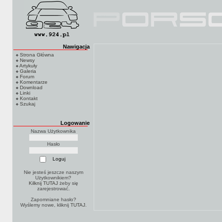
Nawigacja
Strona Główna
Newsy
Artykuły
Galeria
Forum
Komentarze
Download
Linki
Kontakt
Szukaj
Logowanie
Nazwa Użytkownika
Hasło
Nie jesteś jeszcze naszym
Użytkownikiem?
Kilknij TUTAJ
żeby się
zarejestrować.
Zapomniane hasło?
Wyślemy nowe, kliknij
TUTAJ
.