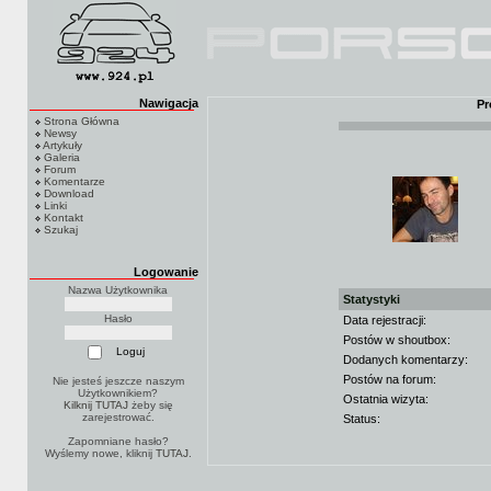
Nawigacja
Pr
Strona Główna
Newsy
Artykuły
Galeria
Forum
Komentarze
Download
Linki
Kontakt
Szukaj
Logowanie
Nazwa Użytkownika
Statystyki
Hasło
Data rejestracji:
Postów w shoutbox:
Dodanych komentarzy:
Postów na forum:
Nie jesteś jeszcze naszym
Użytkownikiem?
Ostatnia wizyta:
Kilknij TUTAJ
żeby się
zarejestrować.
Status:
Zapomniane hasło?
Wyślemy nowe, kliknij
TUTAJ
.