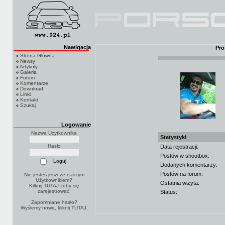
Nawigacja
Pro
Strona Główna
Newsy
Artykuły
Galeria
Forum
Komentarze
Download
Linki
Kontakt
Szukaj
Logowanie
Nazwa Użytkownika
Statystyki
Hasło
Data rejestracji:
Postów w shoutbox:
Dodanych komentarzy:
Postów na forum:
Nie jesteś jeszcze naszym
Użytkownikiem?
Ostatnia wizyta:
Kilknij TUTAJ
żeby się
zarejestrować.
Status:
Zapomniane hasło?
Wyślemy nowe, kliknij
TUTAJ
.