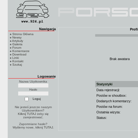
Nawigacja
Prof
Strona Główna
Newsy
Artykuły
Galeria
Forum
Komentarze
Download
Linki
Brak awatara
Kontakt
Szukaj
Logowanie
Nazwa Użytkownika
Statystyki
Hasło
Data rejestracji:
Postów w shoutbox:
Dodanych komentarzy:
Postów na forum:
Nie jesteś jeszcze naszym
Użytkownikiem?
Ostatnia wizyta:
Kilknij TUTAJ
żeby się
zarejestrować.
Status:
Zapomniane hasło?
Wyślemy nowe, kliknij
TUTAJ
.