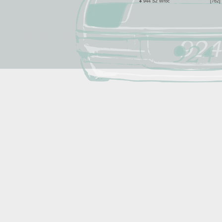
944 S2 Wroc
[762]