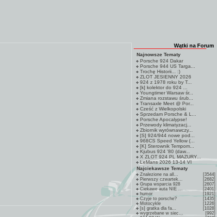
Wątki na Forum
Najnowsze Tematy
Porsche 924 Dakar
Porsche 944 US Targa...
Trochę Historii... :)
ZLOT JESIENNY 2026
924 z 1978 roku by T...
[k] kolektor do 924 ...
Youngtimer Warsaw śr...
Zmiana rozstawu śrub...
Transaxle Meet @ Por...
Cześć z Wielkopolski
Sprzedam Porsche & L...
Porsche Apocalypse!
Przewody klimatyzacj...
Zbiornik wyrównawczy...
[S] 924/944 nowe pod...
968CS Speed Yellow (...
[K] Sterownik Tempom...
Kjubus 924 '80 (daw...
X ZLOT 924 PL MAZURY...
LeMans 2026 13-14 VI
Najciekawsze Tematy
Znalezione na all...
[3544]
Pierwszy czwartek...
[2682]
Grupa wsparcia 928
[2607]
Ciekawe auta NIE ...
[2401]
humor
[1921]
Czyje to porsche?
[1435]
Motocykle
[1226]
[s] gratka dla fa...
[1028]
wygrzebane w siec...
[992]