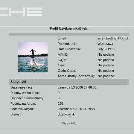
Profil UżytkownikaBilek
Email:
jacek.bilobran@op.pl
Pochodzenie:
Warszawa
Data urodzenia:
Luty 3 1979
AIM ID:
Nie podane
ICQ#:
Nie podane
Tlen:
Nie podane
Gadu-Gadu:
Nie podane
Adres strony (bez http://):
Nie podane
Statystyki
Data rejestracji:
czerwca 13 2006 17:48:35
Postów w shoutbox:
0
Dodanych komentarzy:
0
Postów na forum:
225
Ostatnia wizyta:
kwietnia 07 2026 14:29:21
Status:
Użytkownik
Wyślij PW