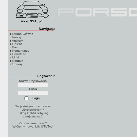
Nawigacja
Strona Główna
Newsy
Artykuły
Galeria
Forum
Komentarze
Download
Linki
Kontakt
Szukaj
Logowanie
Nazwa Użytkownika
Hasło
Nie jesteś jeszcze naszym
Użytkownikiem?
Kilknij TUTAJ
żeby się
zarejestrować.
Zapomniane hasło?
Wyślemy nowe, kliknij
TUTAJ
.