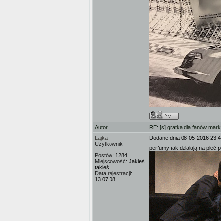
Autor
RE: [s] gratka dla fanów mark
Lajka
Dodane dnia 08-05-2016 23:4
Użytkownik
perfumy tak działają na płeć p
Postów:
1284
Miejscowość:
Jakieś
takieś
Data rejestracji:
13.07.08