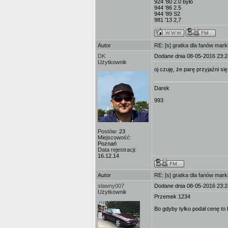
924 '80 2.0 było
944 '86 2.5
944 '89 S2
981 '13 2,7
Autor
RE: [s] gratka dla fanów mark
DK
Dodane dnia 08-05-2016 23:2
Użytkownik
oj czuję, że parę przyjaźni s
Darek
993
Postów:
23
Miejscowość:
Poznań
Data rejestracji:
16.12.14
Autor
RE: [s] gratka dla fanów mark
slawny007
Dodane dnia 08-05-2016 23:2
Użytkownik
Przemek 1234
Bo gdyby tylko podał cenę to