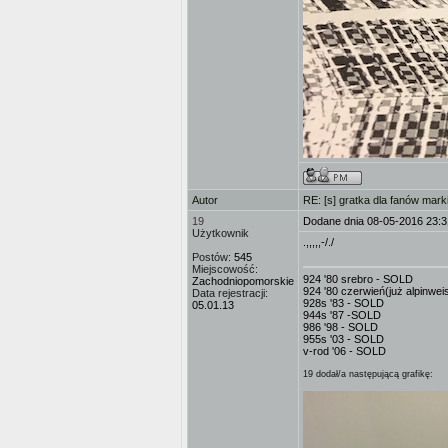
Autor
RE: [s] gratka dla fanów mark
19
Dodane dnia 08-05-2016 23:3
Użytkownik
.,,,,,-/./
Postów:
545
Miejscowość:
924 '80 srebro - SOLD
Zachodniopomorskie
924 '80 czerwień(już alpinwe
Data rejestracji:
928s '83 - SOLD
05.01.13
944s '87 -SOLD
986 '98 - SOLD
955s '03 - SOLD
v-rod '06 - SOLD
19 dodał/a następującą grafikę: