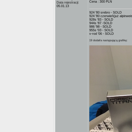
Cena : 300 PLN
Data rejestracji:
05.01.13
924 '80 srebro - SOLD
924 '80 czerwień(już alpinwe
928s '83 - SOLD
944s '87 -SOLD
986 '98 - SOLD
955s '03 - SOLD
v-rod '06 - SOLD
19 dodał/a następującą grafikę: