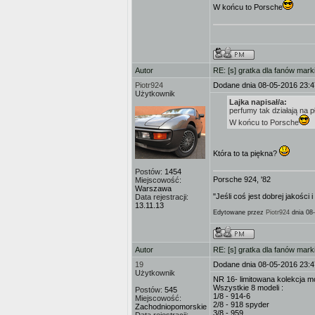
W końcu to Porsche
Autor
RE: [s] gratka dla fanów mark
Piotr924
Dodane dnia 08-05-2016 23:4
Użytkownik
Lajka napisał/a:
perfumy tak działają na p
W końcu to Porsche
Która to ta piękna?
Postów:
1454
Porsche 924, '82
Miejscowość:
Warszawa
"Jeśli coś jest dobrej jakości 
Data rejestracji:
13.11.13
Edytowane przez
Piotr924
dnia 08
Autor
RE: [s] gratka dla fanów mark
19
Dodane dnia 08-05-2016 23:4
Użytkownik
NR 16- limitowana kolekcja
Wszystkie 8 modeli :
Postów:
545
1/8 - 914-6
Miejscowość:
2/8 - 918 spyder
Zachodniopomorskie
3/8 - 959