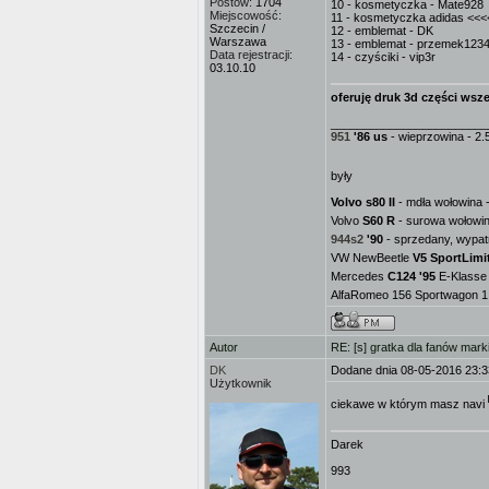
Postów:
1704
10 - kosmetyczka - Mate928
Miejscowość:
11 - kosmetyczka adidas <<
Szczecin /
12 - emblemat - DK
Warszawa
13 - emblemat - przemek1234 <
Data rejestracji:
14 - czyściki - vip3r
03.10.10
oferuję druk 3d części wsze
________________________
951
'86 us
- wieprzowina - 2.
były
Volvo s80 II
- mdła wołowina -
Volvo
S60 R
- surowa wołowin
944s2
'90
- sprzedany, wypat
VW NewBeetle
V5 SportLimi
Mercedes
C124 '95
E-Klasse
AlfaRomeo 156 Sportwagon 1.9
Autor
RE: [s] gratka dla fanów mark
DK
Dodane dnia 08-05-2016 23:3
Użytkownik
ciekawe w którym masz navi
Darek
993