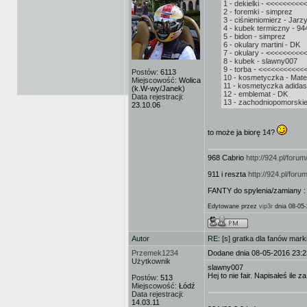
1 - dekielki - <<<<<<<<<
2 - foremki - simprez
3 - ciśnieniomierz - Jarz
4 - kubek termiczny - 9
5 - bidon - simprez
6 - okulary martini - DK
7 - okulary - <<<<<<<<
8 - kubek - slawny007
9 - torba - <<<<<<<<<<<
Postów:
6113
10 - kosmetyczka - Mat
Miejscowość:
Wolica
11 - kosmetyczka adida
(k.W-wy/Janek)
12 - emblemat - DK
Data rejestracji:
13 - zachodniopomorskie
23.10.06
to może ja biorę 14?
968 Cabrio
http://924.pl/for
911 i reszta
http://924.pl/fo
FANTY do spylenia/zamiany 
Edytowane przez
vip3r
dnia 08-05-
Autor
RE: [s] gratka dla fanów mark
Przemek1234
Dodane dnia 08-05-2016 23:2
Użytkownik
slawny007
Hej to nie fair. Napisałeś ile
Postów:
513
Miejscowość:
Łódź
Data rejestracji:
14.03.11