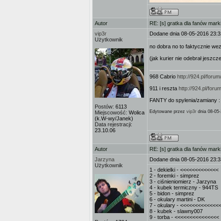
Autor
RE: [s] gratka dla fanów mark
vip3r
Dodane dnia 08-05-2016 23:3
Użytkownik
no dobra no to faktycznie w
(jak kurier nie odebrał jeszcz
968 Cabrio
http://924.pl/for
911 i reszta
http://924.pl/fo
FANTY do spylenia/zamiany 
Postów:
6113
Edytowane przez
vip3r
dnia 08-05-
Miejscowość:
Wolica
(k.W-wy/Janek)
Data rejestracji:
23.10.06
Autor
RE: [s] gratka dla fanów mark
Jarzyna
Dodane dnia 08-05-2016 23:3
Użytkownik
1 - dekielki - <<<<<<<<<<<<<
2 - foremki - simprez
3 - ciśnieniomierz - Jarzyna
4 - kubek termiczny - 944TS
5 - bidon - simprez
6 - okulary martini - DK
7 - okulary - <<<<<<<<<<<<<
8 - kubek - slawny007
9 - torba - <<<<<<<<<<<<<<<