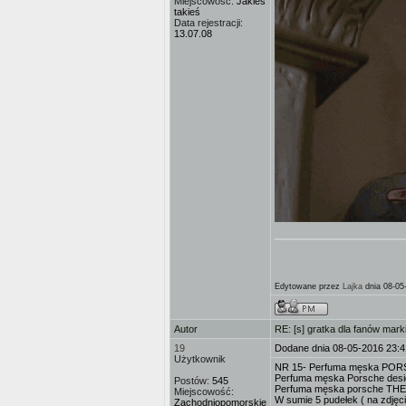
Miejscowość:
Jakieś
takieś
Data rejestracji:
13.07.08
Edytowane przez
Lajka
dnia 08-05
Autor
RE: [s] gratka dla fanów mark
19
Dodane dnia 08-05-2016 23:4
Użytkownik
NR 15- Perfuma męska POR
Perfuma męska Porsche des
Postów:
545
Perfuma męska porsche TH
Miejscowość:
W sumie 5 pudełek ( na zdjęci
Zachodniopomorskie