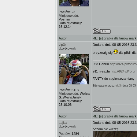
Postów:
23
Miejscowość:
Poznań
Data rejestracji:
16.12.14
Autor
RE: [s] gratka dla fanów mark
vip3r
Dodane dnia 08-05-2016 23:3
Użytkownik
przyznaję się
dla piłki i 
968 Cabrio
http://924.pl/for
911 i reszta
http://924.pl/fo
FANTY do spylenia/zamiany 
Edytowane przez
vip3r
dnia 08-05-
Postów:
6113
Miejscowość:
Wolica
(k.W-wy/Janek)
Data rejestracji:
23.10.06
Autor
RE: [s] gratka dla fanów mark
Lajka
Dodane dnia 08-05-2016 23:3
Użytkownik
oczom nie wierzę...
Postów:
1284