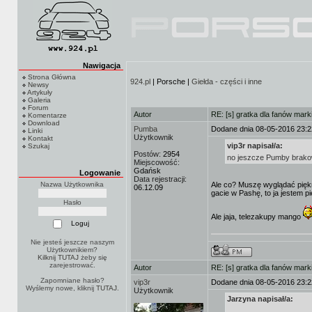
Nawigacja
Strona Główna
924.pl
| Porsche |
Giełda - części i inne
Newsy
Artykuły
Galeria
Forum
Autor
RE: [s] gratka dla fanów mark
Komentarze
Download
Pumba
Dodane dnia 08-05-2016 23:2
Linki
Użytkownik
Kontakt
vip3r napisał/a:
Szukaj
Postów:
2954
no jeszcze Pumby brakow
Miejscowość:
Gdańsk
Logowanie
Data rejestracji:
Nazwa Użytkownika
Ale co? Muszę wyglądać piękni
06.12.09
gacie w Pashę, to ja jestem p
Hasło
Ale jaja, telezakupy mango
Nie jesteś jeszcze naszym
Użytkownikiem?
Kilknij TUTAJ
żeby się
zarejestrować.
Autor
RE: [s] gratka dla fanów mark
Zapomniane hasło?
vip3r
Dodane dnia 08-05-2016 23:2
Wyślemy nowe, kliknij
TUTAJ
.
Użytkownik
Jarzyna napisał/a: