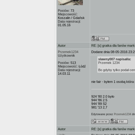
Postów:
73
Miejscowość:
Koszalin / Gdańsk
Data rejestracji:
01.05.16
Autor
RE: [s] gratka dla fanów mark
Przemek1234
Dodane dnia 08-05-2016 23:2
Użytkownik
slawny007 napisał/a:
Postów:
513
Przemek 1234
Miejscowość:
Łódź
Data rejestracji:
Bo gdyby tylko podał cen
14.03.11
nie fair - byłem 1 osobą któr
924 '80 2.0 było
944 '86 2.5
944 '89 S2
981 '13 2,7
Edytowane przez
Przemek1234
dn
Autor
RE: [s] gratka dla fanów mark