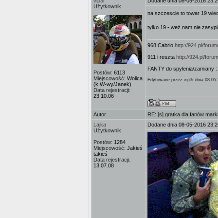
vip3r
Dodane dnia 08-05-2016 23:2
Użytkownik
na szczescie to towar 19 wie
tylko 19 - weź nam nie zasypia
968 Cabrio
http://924.pl/for
911 i reszta
http://924.pl/fo
FANTY do spylenia/zamiany 
Postów:
6113
Miejscowość:
Wolica
Edytowane przez
vip3r
dnia 08-05-
(k.W-wy/Janek)
Data rejestracji:
23.10.06
Autor
RE: [s] gratka dla fanów mark
Lajka
Dodane dnia 08-05-2016 23:2
Użytkownik
Postów:
1284
Miejscowość:
Jakieś
takieś
Data rejestracji:
13.07.08