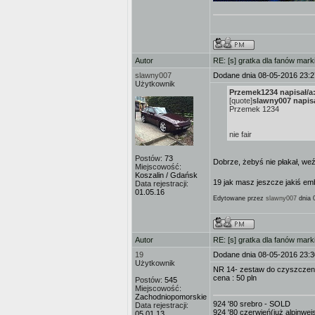
Autor
RE: [s] gratka dla fanów mark
slawny007
Dodane dnia 08-05-2016 23:2
Użytkownik
Przemek1234 napisał/a
[quote]
slawny007 napisa
Przemek 1234
nie fair
Postów:
73
Dobrze, żebyś nie płakał, we
Miejscowość:
Koszalin / Gdańsk
19 jak masz jeszcze jakiś emb
Data rejestracji:
01.05.16
Edytowane przez
slawny007
dnia 
Autor
RE: [s] gratka dla fanów mark
19
Dodane dnia 08-05-2016 23:3
Użytkownik
NR 14- zestaw do czyszczenia
cena : 50 pln
Postów:
545
Miejscowość:
Zachodniopomorskie
924 '80 srebro - SOLD
Data rejestracji:
924 '80 czerwień(już alpinwe
05.01.13