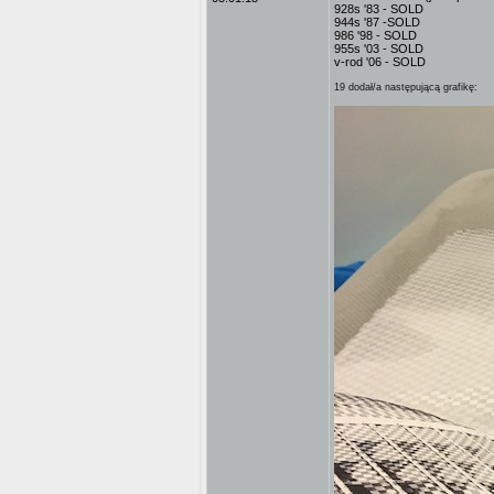
928s '83 - SOLD
944s '87 -SOLD
986 '98 - SOLD
955s '03 - SOLD
v-rod '06 - SOLD
19 dodał/a następującą grafikę: