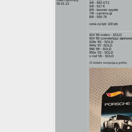
Data rejestracji:
4/8 - 993 GT2
05.01.13
5/8 - 917 K
6/8 - boxster spyder
7/8 - carrerra gt
8/8 - 935-78
cena za kpl: 100 pln
924 '80 srebro - SOLD
924 '80 czerwień(już alpinwe
928s '83 - SOLD
944s '87 -SOLD
986 '98 - SOLD
955s '03 - SOLD
v-rod '06 - SOLD
19 dodał/a następującą grafikę: