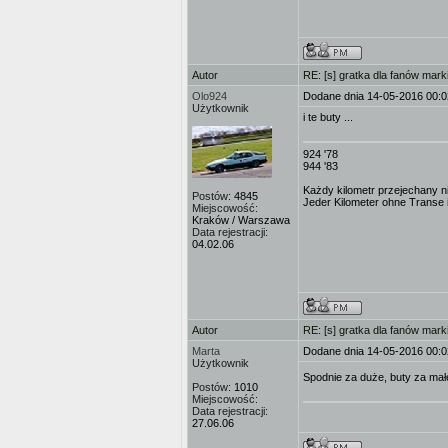
Autor
RE: [s] gratka dla fanów mark
Olo924
Dodane dnia 14-05-2016 00:0
Użytkownik
i te buty ...
924 '78
944 '83
Każdy kilometr przejechany ni
Postów:
4845
Jeder Kilometer ohne Transe is
Miejscowość:
Kraków / Warszawa
Data rejestracji:
04.02.06
Autor
RE: [s] gratka dla fanów mark
Marta
Dodane dnia 14-05-2016 00:0
Użytkownik
Spodnie za duże, buty za ma
Postów:
1010
Miejscowość:
Data rejestracji:
27.06.06