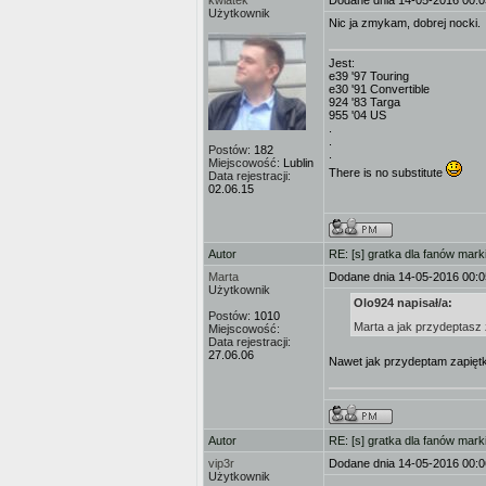
kwiatek
Dodane dnia 14-05-2016 00:0
Użytkownik
Nic ja zmykam, dobrej nocki.
Jest:
e39 '97 Touring
e30 '91 Convertible
924 '83 Targa
955 '04 US
.
.
Postów:
182
.
Miejscowość:
Lublin
There is no substitute
Data rejestracji:
02.06.15
Autor
RE: [s] gratka dla fanów mark
Marta
Dodane dnia 14-05-2016 00:0
Użytkownik
Olo924 napisał/a:
Postów:
1010
Marta a jak przydeptasz 
Miejscowość:
Data rejestracji:
27.06.06
Nawet jak przydeptam zapiętk
Autor
RE: [s] gratka dla fanów mark
vip3r
Dodane dnia 14-05-2016 00:0
Użytkownik