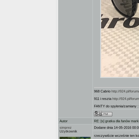
968 Cabrio
http://924.pl/for
911 i reszta
http://924.pl/fo
FANTY do spylenia/zamiany 
Autor
RE: [s] gratka dla fanów mark
simprez
Dodane dnia 14-05-2016 00:0
Użytkownik
rzeczywiście wcześnie ten ko