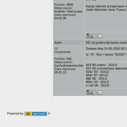
Postów:
4845
Każdy kilometr przejechany ni
Miejscowość:
Jeder Kilometer ohne Transe is
Kraków / Warszawa
Data rejestracji:
04.02.06
Autor
RE: [s] gratka dla fanów mark
19
Dodane dnia 14-05-2016 00:1
Użytkownik
nr. 70 - Etui + bonus "EDGE"
Postów:
545
Miejscowość:
924 '80 srebro - SOLD
Zachodniopomorskie
924 '80 czerwień(już alpinwe
Data rejestracji:
928s '83 - SOLD
05.01.13
944s '87 -SOLD
986 '98 - SOLD
955s '03 - SOLD
v-rod '06 - SOLD
Powered by
©