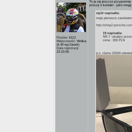
To ja się jeszcze przypomnię 
proszę o kontakt - jutro mogę
vip3r napisał/a:
moje pierwsze zamówienie
http://shop2.porsche.co
19 napisał/a:
NR 7 -okulary przec
Postów:
6113
cena : 300 PLN
Miejscowość:
Wolica
(k.W-wy/Janek)
Data rejestracji:
23.10.06
p.s. równo 25000 odwie