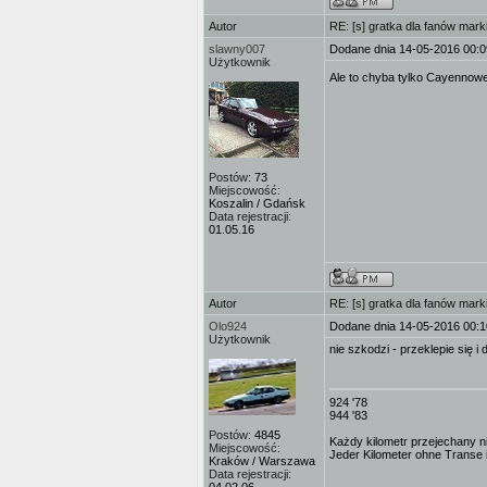
Autor
RE: [s] gratka dla fanów mark
slawny007
Dodane dnia 14-05-2016 00:0
Użytkownik
Ale to chyba tylko Cayennow
Postów:
73
Miejscowość:
Koszalin / Gdańsk
Data rejestracji:
01.05.16
Autor
RE: [s] gratka dla fanów mark
Olo924
Dodane dnia 14-05-2016 00:1
Użytkownik
nie szkodzi - przeklepie się i 
924 '78
944 '83
Postów:
4845
Każdy kilometr przejechany ni
Miejscowość:
Jeder Kilometer ohne Transe is
Kraków / Warszawa
Data rejestracji: