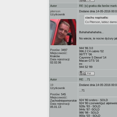
Autor
RE: [s] gratka dla fanów mark
piterson
Dodane dnia 14-05-2016 00:0
Użytkownik
ciachu napisał/a:
Co Piterson, lubisz dams
Buhahahahahaha...
No wiecie, te nocne dyżury ja
944 '86 3.0
Postów:
3497
996.2 C4 cabrio '02
Miejscowość:
997TT '06
Kraków
Cayenne S Diesel '14
Data rejestracji:
Macan GTS '16
02.02.06
ex:
944 S2 '89
Autor
RE: ...71
19
Dodane dnia 14-05-2016 00:0
Użytkownik
...71
Postów:
545
Miejscowość:
924 '80 srebro - SOLD
Zachodniopomorskie
924 '80 czerwień(już alpinwe
Data rejestracji:
928s '83 - SOLD
05.01.13
944s '87 -SOLD
986 '98 - SOLD
955s '03 - SOLD