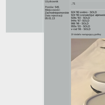
Użytkownik
..71
Postów:
545
Miejscowość:
924 '80 srebro - SOLD
Zachodniopomorskie
924 '80 czerwień(już alpinwe
Data rejestracji:
928s '83 - SOLD
05.01.13
944s '87 -SOLD
986 '98 - SOLD
955s '03 - SOLD
v-rod '06 - SOLD
19 dodał/a następującą grafikę: