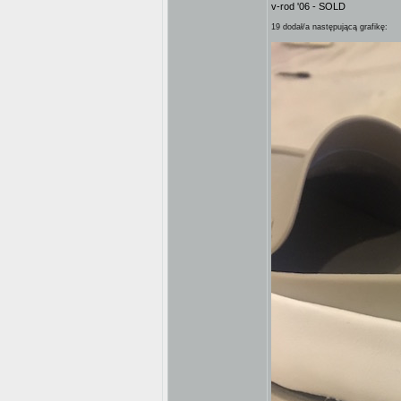
v-rod '06 - SOLD
19 dodał/a następującą grafikę: