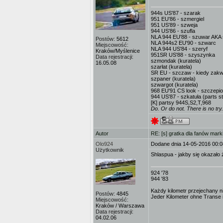
944s US'87 - szarak
951 EU'86 - szmergiel
951 US'89 - szweja
944 US'86 - szufla
NLA 944 EU'88 - szuwar AKA 
Postów:
5612
NLA 944s2 EU'90 - szwarc
Miejscowość:
NLA 944 US'84 - szeryf
Kraków/Myślenice
951SR US'88 - szyszynka
Data rejestracji:
szmondak (kuratela)
16.05.08
szarłat (kuratela)
SR EU - szczaw - kiedy zakw
szpaner (kuratela)
szwargot (kuratela)
968 EU'91 CS look - szczepio
944 US'87 - szkatuła (parts s
[K] partsy 944S,S2,T,968
Do. Or do not. There is no try.
Autor
RE: [s] gratka dla fanów mark
Olo924
Dodane dnia 14-05-2016 00:0
Użytkownik
Shlaspua - jakby się okazało 
924 '78
944 '83
Każdy kilometr przejechany ni
Postów:
4845
Jeder Kilometer ohne Transe is
Miejscowość:
Kraków / Warszawa
Data rejestracji:
04.02.06