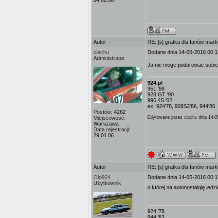
04.02.06
Autor
RE: [s] gratka dla fanów mark
ciachu
Dodane dnia 14-05-2016 00:1
Administrator
Ja nie moge podarowac sobie c
924.pl
951 '88
928 GT '90
996 4S '02
ex: 924'78, 928S2'86, 944'86
Postów:
4262
Miejscowość:
Edytowane przez
ciachu
dnia 14-0
Warszawa
Data rejestracji:
29.01.06
Autor
RE: [s] gratka dla fanów mark
Olo924
Dodane dnia 14-05-2016 00:1
Użytkownik
o której na autonostalgię jedz
924 '78
944 '83