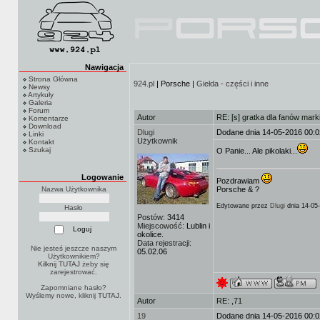
Nawigacja
Strona Główna
924.pl
| Porsche |
Giełda - części i inne
Newsy
Artykuły
Galeria
Forum
Autor
RE: [s] gratka dla fanów mark
Komentarze
Download
Dlugi
Dodane dnia 14-05-2016 00:0
Linki
Użytkownik
Kontakt
Szukaj
O Panie... Ale pikolaki...
Logowanie
Pozdrawiam
Nazwa Użytkownika
Porsche & ?
Edytowane przez
Dlugi
dnia 14-05
Hasło
Postów:
3414
Miejscowość:
Lublin i
okolice.
Data rejestracji:
Nie jesteś jeszcze naszym
05.02.06
Użytkownikiem?
Kilknij TUTAJ
żeby się
zarejestrować.
Zapomniane hasło?
Wyślemy nowe, kliknij
TUTAJ
.
Autor
RE: ,71
19
Dodane dnia 14-05-2016 00:0