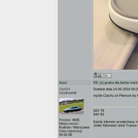
Autor
RE: [s] gratka dla fanów mark
Olo924
Dodane dnia 14-05-2016 00:0
Użytkownik
myśle Ciachu ze Piterson by k
924 '78
944 '83
Postów:
4845
Każdy kilometr przejechany ni
Miejscowość:
Jeder Kilometer ohne Transe is
Kraków / Warszawa
Data rejestracji:
04.02.06