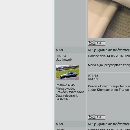
Autor
RE: [s] gratka dla fanów mark
Olo924
Dodane dnia 14-05-2016 00:0
Użytkownik
Marta a jak przydeptasz zapię
924 '78
944 '83
Postów:
4845
Każdy kilometr przejechany ni
Miejscowość:
Jeder Kilometer ohne Transe is
Kraków / Warszawa
Data rejestracji:
04.02.06
Autor
RE: [s] gratka dla fanów mark