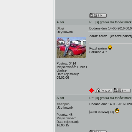
Autor
RE: [s] gratka dla fanów mark
Dlugi
Dodane dnia 14-05-2016 00:0
Użytkownik
Zaraz zaraz... jeszcze pakie
Pozdrawiam
Porsche & ?
Postów:
3414
Miejscowość:
Lublin i
okolice.
Data rejestracji:
05.02.06
Autor
RE: [s] gratka dla fanów mark
slashpua
Dodane dnia 14-05-2016 00:0
Użytkownik
jasne odezwę się
Postów:
48
Miejscowość:
Data rejestracji:
16.06.15