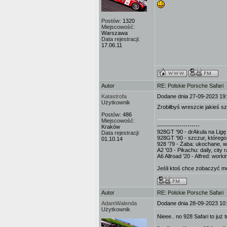
Postów:
1320
Miejscowość:
Warszawa
Data rejestracji:
17.06.11
Autor
RE: Polskie Porsche Safari
Katastrofa
Dodane dnia 27-09-2023 19
Użytkownik
Zrobiłbyś wreszcie jakieś s
Postów:
486
Miejscowość:
---------------------
Kraków
928GT '90 - drAkula na Ligę 
Data rejestracji:
928GT '90 - szczur, którego
01.10.14
928 '79 - Żaba: ukochane, 
A2 '03 - Pikachu: daily, cit
A6 Allroad '20 - Alfred: wor
Jeśli ktoś chce zobaczyć mo
Autor
RE: Polskie Porsche Safari
AdamWalenda
Dodane dnia 28-09-2023 10
Użytkownik
Nieee.. no 928 Safari to już