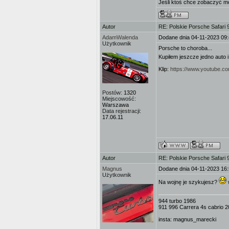
Jeśli ktoś chce zobaczyć mo
Autor
RE: Polskie Porsche Safari
AdamWalenda
Dodane dnia 04-11-2023 09
Użytkownik
Porsche to choroba...
Kupiłem jeszcze jedno auto i
Klip:
https://www.youtube.
Postów:
1320
Miejscowość:
Warszawa
Data rejestracji:
17.06.11
Autor
RE: Polskie Porsche Safari
Magnus
Dodane dnia 04-11-2023 16
Użytkownik
Na wojnę je szykujesz?
944 turbo 1986
911 996 Carrera 4s cabrio 
insta: magnus_marecki