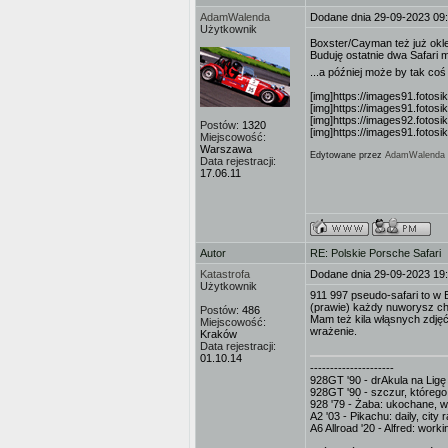
AdamWalenda
Dodane dnia 29-09-2023 09
Użytkownik
Boxster/Cayman też już ok
Buduję ostatnie dwa Safari mi
...a później może by tak co
[img]https://images91.fotos
[img]https://images91.fotos
[img]https://images92.fotos
Postów:
1320
[img]https://images91.fotos
Miejscowość:
Warszawa
Edytowane przez
AdamWalenda
Data rejestracji:
17.06.11
Autor
RE: Polskie Porsche Safari
Katastrofa
Dodane dnia 29-09-2023 19
Użytkownik
911 997 pseudo-safari to w B
(prawie) każdy nuworysz chc
Postów:
486
Mam też kila włąsnych zdjęć
Miejscowość:
wrażenie.
Kraków
Data rejestracji:
01.10.14
---------------------
928GT '90 - drAkula na Ligę 
928GT '90 - szczur, którego
928 '79 - Żaba: ukochane, 
A2 '03 - Pikachu: daily, cit
A6 Allroad '20 - Alfred: wor