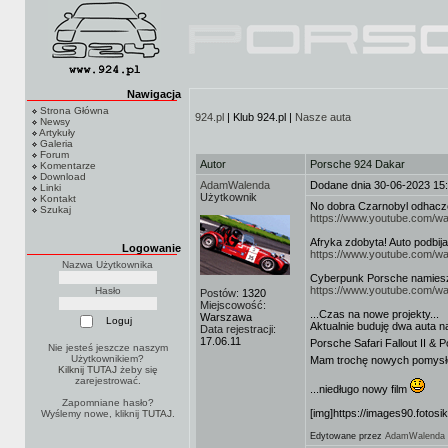
Nawigacja
Strona Główna
924.pl
| Klub 924.pl |
Nasze auta
Newsy
Artykuły
Galeria
Forum
Autor
Porsche 924 Dakar
Komentarze
Download
AdamWalenda
Dodane dnia 30-06-2023 15
Linki
Użytkownik
Kontakt
No dobra Czarnobyl odhacz
Szukaj
https://www.youtube.com/
Afryka zdobyta! Auto podbija 
Logowanie
https://www.youtube.com
Nazwa Użytkownika
Cyberpunk Porsche namiesza
https://www.youtube.com/
Hasło
Postów:
1320
Miejscowość:
...Czas na nowe projekty...
Warszawa
Aktualnie buduję dwa auta na
Data rejestracji:
17.06.11
Porsche Safari Fallout II &
Nie jesteś jeszcze naszym
Użytkownikiem?
Mam trochę nowych pomysłów
Kilknij TUTAJ
żeby się
zarejestrować.
...niedługo nowy film
Zapomniane hasło?
[img]https://images90.fotos
Wyślemy nowe, kliknij
TUTAJ
.
Edytowane przez
AdamWalenda