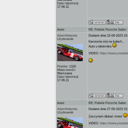
Data rejestracji:
17.06.11
Autor
RE: Polskie Porsche Safari
AdamWalenda
Dodane dnia 15-09-2023 10
Użytkownik
Karoseria stoi na kołach...
Auto u lakiernika
VIDEO:
https://www.youtu
Postów:
1320
Miejscowość:
Warszawa
Data rejestracji:
17.06.11
Autor
RE: Polskie Porsche Safari
AdamWalenda
Dodane dnia 27-09-2023 15
Użytkownik
Zaczynam dłubać motor
VIDEO:
https://www.yout