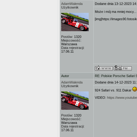
AdamWalenda
Dodane dnia 13-12-2023 14
Użytkownik
Może i mój ma mniej mocy... 
[img]https://images90.fotosi
Postów:
1320
Miejscowość:
Warszawa
Data rejestracji:
17.06.11
Autor
RE: Polskie Porsche Safari
AdamWalenda
Dodane dnia 14-12-2023 11
Użytkownik
924 Safari vs. 911 Dakar
VIDEO:
https://www.youtu
Postów:
1320
Miejscowość:
Warszawa
Data rejestracji:
17.06.11