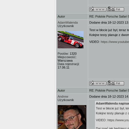
Autor
RE: Polskie Porsche Safari
AdamWalenda
Dodane dnia 18-12-2023 13
Użytkownik
Test w błocie już był, teraz 
Kolejne testy planuje z dwo
VIDEO:
https://www.youtu
Postów:
1320
Miejscowość:
Warszawa
Data rejestracji:
17.06.11
Autor
RE: Polskie Porsche Safari
Andrew
Dodane dnia 18-12-2023 14
Użytkownik
AdamWalenda napisał
Test w błocie już był, t
Kolejne testy planuje z
VIDEO:
https://www.y
Daj znać jak będziesz n