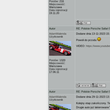
Postów:
216
Miejscowość:
Warszawa
Data rejestracji:
19.11.20
Autor
RE: Polskie Porsche Safari
AdamWalenda
Dodane dnia 13-11-2023 15
Użytkownik
Powoli do przodu
VIDEO:
https://www.youtu
Postów:
1320
Miejscowość:
Warszawa
Data rejestracji:
17.06.11
Autor
RE: Polskie Porsche Safari
AdamWalenda
Dodane dnia 29-11-2023 13
Użytkownik
Kolejny etap zakończony. Te
Drugie auto już lakierowane