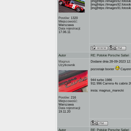
[img]https://images92.fotos
[img]https://images92.fotosi
[img]https://images91.fotos
Postów:
1320
Miejscowość:
Warszawa
Data rejestracji:
17.06.11
Autor
RE: Polskie Porsche Safari
Magnus
Dodane dnia 28-09-2023 12
Użytkownik
pozostaje boxter
Cayenn
944 turbo 1986
911 996 Carrera 4s cabrio 
insta: magnus_marecki
Postów:
216
Miejscowość:
Warszawa
Data rejestracji:
19.11.20
Autor
RE: Polskie Porsche Safari