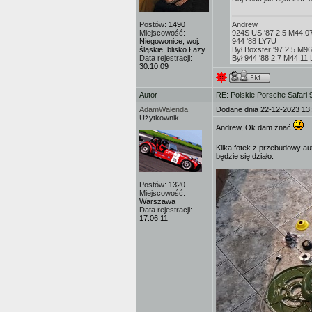
Postów:
1490
Andrew
Miejscowość:
924S US '87 2.5 M44.0
Niegowonice, woj.
944 '88 LY7U
śląskie, blisko Łazy
Był Boxster '97 2.5 M9
Data rejestracji:
Był 944 '88 2.7 M44.1
30.10.09
Autor
RE: Polskie Porsche Safari
AdamWalenda
Dodane dnia 22-12-2023 13
Użytkownik
Andrew, Ok dam znać
Klika fotek z przebudowy auta
będzie się działo.
Postów:
1320
Miejscowość:
Warszawa
Data rejestracji:
17.06.11