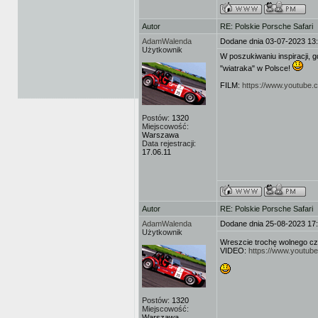
Autor
RE: Polskie Porsche Safari
AdamWalenda
Dodane dnia 03-07-2023 13
Użytkownik
W poszukiwaniu inspiracji, g
"wiatraka" w Polsce!
FILM:
https://www.youtube
Postów:
1320
Miejscowość:
Warszawa
Data rejestracji:
17.06.11
Autor
RE: Polskie Porsche Safari
AdamWalenda
Dodane dnia 25-08-2023 17
Użytkownik
Wreszcie trochę wolnego cz
VIDEO:
https://www.youtu
Postów:
1320
Miejscowość:
Warszawa