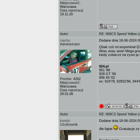
Miejscowość:
Warszawa
Data rejestracji:
19.11.20
Autor
RE: 968CS Speed Yellow 
ciachu
Dodane dnia 18-06-2024 0
Administrator
Qbak coś mi wspominał 😉,
Wow, wow, wow! Mega gratul
kiedy zobacze na żywo ja 
924.pl
951 '88
928 GT '90
996 4S '02
Postów:
4262
ex: 924'78, 928S2'86, 944'
Miejscowość:
Warszawa
Data rejestracji:
29.01.06
Autor
RE: 968CS Speed Yellow 
kondzi
Dodane dnia 18-06-2024 0
Użytkownik
Ale fajnie
Gratulacje ze 