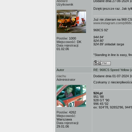
Abelard
Dodane dnia 27-06-2024 1
Użytkownik
Dzięki jeszcze raz. Jak tyl
Już nie zbieram na 968 CS
www.instagram.com/p968
968CS 92'
944 84'
Postów:
1000
924 80'
Miejscowość:
DK
924 89' składak targa
Data rejestracji:
01.02.06
"Standing in line is easy, fi
Autor
RE: 968CS Speed Yellow 
ciachu
Dodane dnia 01-07-2024 1
Administrator
Czekamy z niecierpliwości
924.pl
951 '88
928 GT '90
996 4S '02
ex: 924'78, 928S2'86, 944'
Postów:
4262
Miejscowość:
Warszawa
Data rejestracji:
29.01.06