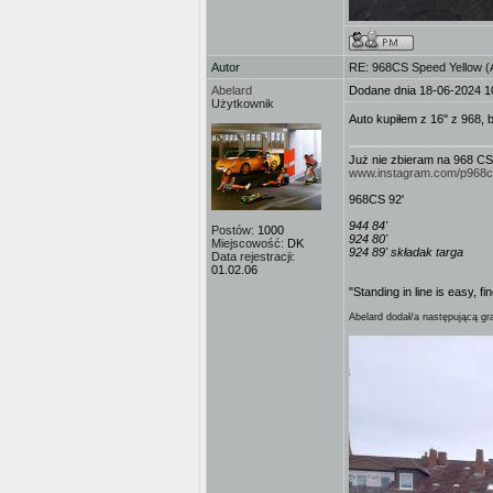
Autor
RE: 968CS Speed Yellow 
Abelard
Dodane dnia 18-06-2024 1
Użytkownik
Auto kupiłem z 16" z 968,
Już nie zbieram na 968 CS
www.instagram.com/p968
968CS 92'
944 84'
Postów:
1000
924 80'
Miejscowość:
DK
924 89' składak targa
Data rejestracji:
01.02.06
"Standing in line is easy, fi
Abelard dodał/a następującą gra