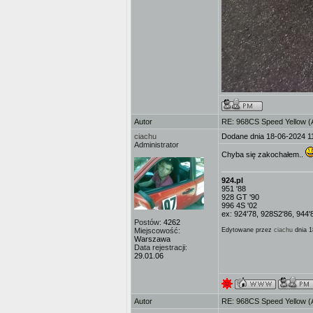
Autor
RE: 968CS Speed Yellow 
ciachu
Dodane dnia 18-06-2024 1
Administrator
Chyba się zakochałem..
924.pl
951 '88
928 GT '90
996 4S '02
ex: 924'78, 928S2'86, 944'
Postów:
4262
Miejscowość:
Edytowane przez
ciachu
dnia 1
Warszawa
Data rejestracji:
29.01.06
Autor
RE: 968CS Speed Yellow 