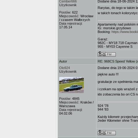
Cember666
Dodane dnia 18-06-2024 1
Użytkownik
Rarytas, do tego w takim l
Postów:
622
w takich tonach koloryst
Miejscowość:
Wrocław
/ czasem Wałbrzych
Data rejestracji:
Apartamenty nad polskim 
17.05.14
IG: morskie.grzybowo
Booking:
https://www.boo
Garaż:
982C - MY18 718 Cayman
955 - MY03 Cayenne S
Autor
RE: 968CS Speed Yellow 
Olo924
Dodane dnia 19-06-2024 0
Użytkownik
piękne auto !!!
gratulacje ze spelnienia ma
i czekam na opis wrażeń z
ido zobaczenia bo ori CS 
Postów:
4845
Miejscowość:
Kraków /
924 '78
Warszawa
944 '83
Data rejestracji:
04.02.06
Każdy kilometr przejechany
Jeder Kilometer ohne Transe