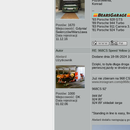
Pozdrowienia,
Konrad
--
'93 Porsche 928 GTS
'89 Porsche 944 Turbo
Postów:
1670
'83 Porsche 911 Carrera 3
Miejscowość:
Gdynia/
'81 Porsche 924 Turbo
Świerczów/Warszawa
Data rejestracji:
11.12.16
Autor
RE: 968CS Speed Yellow 
Abelard
Dodane dnia 18-06-2024 1
Użytkownik
Dzięki, to była długa droga
pierwszej jazdy w drodze p
Już nie zbieram na 968 CS
www.instagram.com/p968
968CS 92'
Postów:
1000
944 84'
Miejscowość:
DK
924 80'
Data rejestracji:
924 89' składak targa
01.02.06
"Standing in line is easy, fi
Abelard dodał/a następującą gra