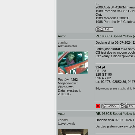
In:
2009 Audi S4 416KM manua
1989 Porsche 944 S2 Gua
Out:
1989 Mercedes 300CE
1988 Porsche 944 Celebrat
Autor
RE: 968CS Speed Yellow 
ciachu
Dodane dnia 02-07-2024 1
Administrator
Lotka jest akurat taka sam
CS jest dosyć mocno odch
Czekamy z niecierpliwości
924.pl
951 '88
928 GT '90
996 4S '02
Postów:
4262
ex: 924'78, 928S2'86, 944'
Miejscowość:
Warszawa
Edytowane przez
ciachu
dnia 0
Data rejestracji:
29.01.06
Autor
RE: 968CS Speed Yellow 
kondzi
Dodane dnia 02-07-2024 1
Użytkownik
Bardzo jestem ciekaw tyc