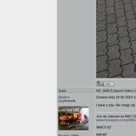
Autor
RE: 968CS Speed Yellow 
Abelard
Dodane dnia 18-06-2024 1
Użytkownik
I takie z tyłu. Nie mogę 
Już nie zbieram na 968 CS
www.instagram.com/p968
968CS 92'
944 84'
Postów:
1000