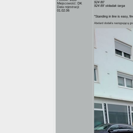
924 80'
Miejscowość:
DK
924 89' składak targa
Data rejestracji:
01.02.06
"Standing in line is easy, fi
Abelard dodał/a następującą gra