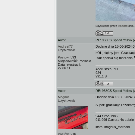
Edytowane przez
Abelard
dnia 
Autor
RE: 968CS Speed Yellow 
Andrzej77
Dodane dnia 18-06-2024 0
Użytkownik
ŁOŁ, piękny jest. Gratulacj
Postów:
593
I tak spełnia się marzenia!
Miejscowość:
Podlasie
Data rejestracji:
27.06.11
Andruszka-PCP
924
991.1 S
Autor
RE: 968CS Speed Yellow 
Magnus
Dodane dnia 18-06-2024 0
Użytkownik
Super! gratulacje i czekam
944 turbo 1986
911 996 Carrera 4s cabrio
insta: magnus_marecki
Postów:
216