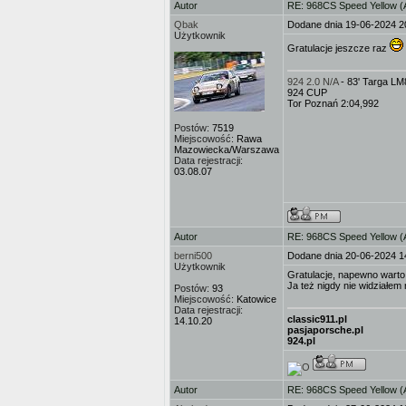
Autor
RE: 968CS Speed Yellow 
Qbak
Dodane dnia 19-06-2024 2
Użytkownik
Gratulacje jeszcze raz
924 2.0 N/A
- 83' Targa L
924 CUP
Tor Poznań 2:04,992
Postów:
7519
Miejscowość:
Rawa
Mazowiecka/Warszawa
Data rejestracji:
03.08.07
Autor
RE: 968CS Speed Yellow 
berni500
Dodane dnia 20-06-2024 1
Użytkownik
Gratulacje, napewno warto
Ja też nigdy nie widziałem
Postów:
93
Miejscowość:
Katowice
Data rejestracji:
classic911.pl
14.10.20
pasjaporsche.pl
924.pl
Autor
RE: 968CS Speed Yellow 