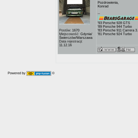
Pozdrowienia,
Konrad
--
'93 Porsche 928 GTS
'89 Porsche 944 Turbo
Postów:
1670
'83 Porsche 911 Carrera 3
Miejscowość:
Gdynia/
'81 Porsche 924 Turbo
Świerczów/Warszawa
Data rejestracji:
11.12.16
Powered by
©