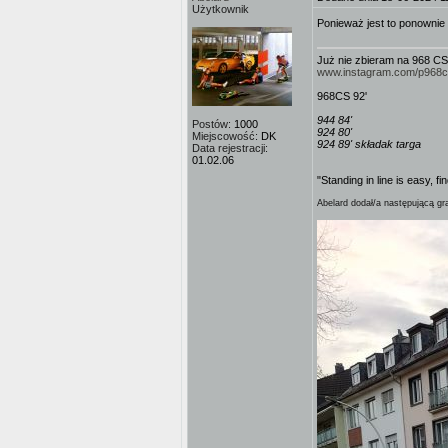
Użytkownik
Ponieważ jest to ponownie
Już nie zbieram na 968 CS
www.instagram.com/p968
968CS 92'
944 84'
Postów:
1000
924 80'
Miejscowość:
DK
924 89' składak targa
Data rejestracji:
01.02.06
"Standing in line is easy, fi
Abelard dodał/a następującą gra