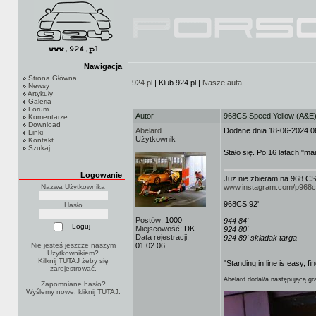
Nawigacja
Strona Główna
924.pl
| Klub 924.pl |
Nasze auta
Newsy
Artykuły
Galeria
Forum
Autor
968CS Speed Yellow (A&E
Komentarze
Download
Abelard
Dodane dnia 18-06-2024 0
Linki
Użytkownik
Kontakt
Szukaj
Stało się. Po 16 latach "m
Logowanie
Już nie zbieram na 968 CS
Nazwa Użytkownika
www.instagram.com/p968
968CS 92'
Hasło
Postów:
1000
944 84'
Miejscowość:
DK
924 80'
Data rejestracji:
924 89' składak targa
Nie jesteś jeszcze naszym
01.02.06
Użytkownikiem?
Kilknij TUTAJ
żeby się
"Standing in line is easy, fi
zarejestrować.
Abelard dodał/a następującą gra
Zapomniane hasło?
Wyślemy nowe, kliknij
TUTAJ
.