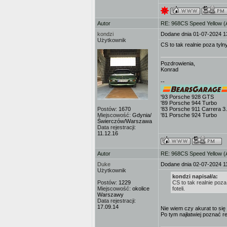
Autor
RE: 968CS Speed Yellow 
kondzi
Dodane dnia 01-07-2024 1
Użytkownik
CS to tak realnie poza tyl
Pozdrowienia,
Konrad
--
'93 Porsche 928 GTS
'89 Porsche 944 Turbo
Postów:
1670
'83 Porsche 911 Carrera 3
Miejscowość:
Gdynia/
'81 Porsche 924 Turbo
Świerczów/Warszawa
Data rejestracji:
11.12.16
Autor
RE: 968CS Speed Yellow 
Duke
Dodane dnia 02-07-2024 1
Użytkownik
kondzi napisał/a:
Postów:
1229
CS to tak realnie poz
Miejscowość:
okolice
foteli.
Warszawy
Data rejestracji:
17.09.14
Nie wiem czy akurat to się 
Po tym najłatwiej poznać re