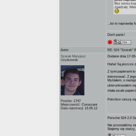
Bez sensu kupi
zgadzały. Wted
...bo to naprawdę f
Don't panic!
Autor
RE: 924 "Szarak" 
Szarak Maryjusz
Dodane dnia 17-05
Użytkownik
Haha! Są jeszcze z
Z tymi papierami to
interesować. Z jeg
Myślałem, o nastę
ukierunkowałem si
miała wcale papieró
Pokrótce cieszę si
Postów:
1747
Miejscowość:
Coruscant
Data rejestracji:
15.05.12
Porsche 924 2.0 S
Nie przestaliśmy si
Stajemy się starzy,