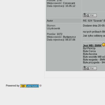
Postów:
1747
Miejscowość:
Coruscant
Data rejestracji:
15.05.12
Autor
RE: 924 "Szarak" 
Blumen
Dodane dnia 20-05
Użytkownik
na tych próbach B
Postów:
1072
Jak tylko odbiorę a
Miejscowość:
Bydgoszcz
Data rejestracji:
06.07.06
Jest MB i BMW
Był PickUp
Była Corca
Była Ascona
Było wozidło MB w
Była wygoda - BM
Była przygoda - 9
Powered by
©