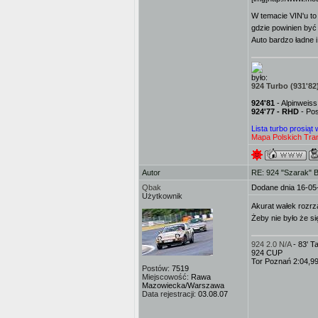
W temacie VIN'u to 
gdzie powinien być
Auto bardzo ładne i
było:
924 Turbo (931'82
924'81
- Alpinweis
924'77 - RHD
- Pos
Lista turbo prosiąt
Mapa Polskich Tran
Autor
RE: 924 "Szarak" 
Qbak
Dodane dnia 16-05
Użytkownik
Akurat wałek rozrz
Żeby nie było że si
924 2.0 N/A
- 83' 
924 CUP
Tor Poznań 2:04,9
Postów:
7519
Miejscowość:
Rawa
Mazowiecka/Warszawa
Data rejestracji:
03.08.07