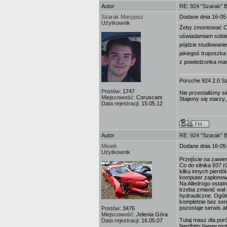
Autor
RE: 924 "Szarak" 
Szarak Maryjusz
Dodane dnia 16-05
Użytkownik
Żeby zmontować Car
uświadamiam sobie 
pójdzie studiowanie
jakiegoś truposzka
z powiedzonka mam 
Porsche 924 2.0 S
Postów:
1747
Nie przestaliśmy si
Miejscowość:
Coruscant
Stajemy się starzy,
Data rejestracji:
15.05.12
Autor
RE: 924 "Szarak" 
Misiek
Dodane dnia 16-05
Użytkownik
Przejście na zawie
Co do silnika 937 
kilku innych pierdół
komputer zapłonowy 
Na Alledrogo ostat
trzeba zmienić wał
hydrauliczne. Ogól
kompletnie bez sens
pozostaje serwis al
Postów:
3476
Miejscowość:
Jelenia Góra
Tutaj masz dla por
Data rejestracji:
16.05.07
[img]http://www.mo