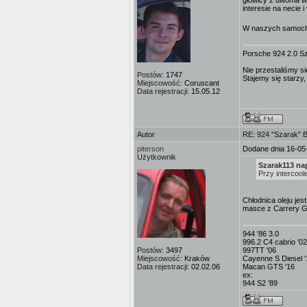
głowicy z dwoma wa
interesie na necie 
W naszych samocho
Porsche 924 2.0 S
Nie przestaliśmy si
Postów:
1747
Stajemy się starzy,
Miejscowość:
Coruscant
Data rejestracji:
15.05.12
Autor
RE: 924 "Szarak" 
piterson
Dodane dnia 16-05
Użytkownik
Szarak113 nap
Przy intercool
Chłodnica oleju jes
masce z Carrery G
944 '86 3.0
996.2 C4 cabrio '02
Postów:
3497
997TT '06
Miejscowość:
Kraków
Cayenne S Diesel '
Data rejestracji:
02.02.06
Macan GTS '16
ex:
944 S2 '89