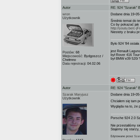
Autor
RE: 924 "Szarak" 
wron
Dodane dnia 19-05
Użytkownik
Średnio temat do t
Co by pokazać jak 
http://youtu.be/c-
Niestety z braku p
Było 924 '84 ostała
jest Renault Lagun
Postów:
68
był Rover 416 Tour
Miejscowość:
Bydgoszcz /
był BMW e39 520i '
Chełmno
Data rejestracji:
04.02.06
Autor
RE: 924 "Szarak" 
Szarak Maryjusz
Dodane dnia 19-05
Użytkownik
Chciałem się tam po
Wygląda na to, że 
Porsche 924 2.0 S
Nie przestaliśmy si
Stajemy się starzy,
Edytowane przez
Szar