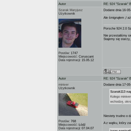
Autor
RE: 924 "Szarak" 
Szarak Maryjusz
Dodane dnia 16-05
Użytkownik
Ale śmignąłem ;/ aż 
Porsche 924 2.0 S
Nie przestaliśmy si
Stajemy się starzy,
Postów:
1747
Miejscowość:
Coruscant
Data rejestracji:
15.05.12
Autor
RE: 924 "Szarak" 
miniver
Dodane dnia 17-05
Użytkownik
Szarak113 nap
Kolego miniver
wchodzę, okr
Niestety trudno o 
Postów:
768
A z wątku, który z
Miejscowość:
Łódź
Data rejestracji:
07.04.07
juras napisał/