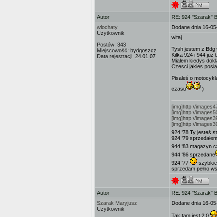
Autor
RE: 924 "Szarak" 
wlochaty
Dodane dnia 16-05
Użytkownik
witaj.
Postów:
343
Tysh jestem z Bdg w
Miejscowość:
bydgoszcz
Kilka 924 i 944 juz
Data rejestracji:
24.01.07
Mialem kiedys doklad
Czesci jakies posia
Pisaleś o motocykl
czasu
)
[img]http://images
[img]http://images5
[img]http://images3
[img]http://images
924 '78 Ty jesteś 
924 '79 sprzedałe
944 '83 magazyn c
944 '86 sprzedane
924 '77
szybkie
sprzedam pełno wsz
Autor
RE: 924 "Szarak" 
Szarak Maryjusz
Dodane dnia 16-05
Użytkownik
Tak tam jest 2.0