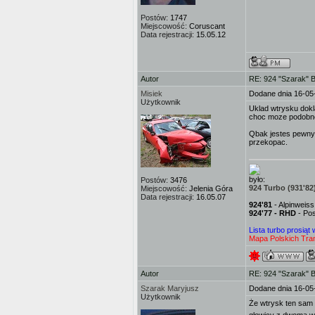
Postów:
1747
Miejscowość:
Coruscant
Data rejestracji:
15.05.12
Autor
RE: 924 "Szarak" 
Misiek
Dodane dnia 16-05
Użytkownik
Uklad wtrysku dokl
choc moze podobne 
Qbak jestes pewny 
przekopac.
było:
Postów:
3476
924 Turbo (931'82
Miejscowość:
Jelenia Góra
Data rejestracji:
16.05.07
924'81
- Alpinweis
924'77 - RHD
- Pos
Lista turbo prosiąt
Mapa Polskich Tran
Autor
RE: 924 "Szarak" 
Szarak Maryjusz
Dodane dnia 16-05
Użytkownik
Że wtrysk ten sam t