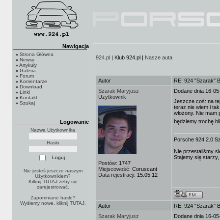
Nawigacja
Strona Główna
924.pl
| Klub 924.pl |
Nasze auta
Newsy
Artykuły
Galeria
Forum
Autor
RE: 924 "Szarak" 
Komentarze
Download
Szarak Maryjusz
Dodane dnia 16-05
Linki
Użytkownik
Kontakt
Jeszcze coś: na te
Szukaj
teraz nie wiem i tak
włożony. Nie mam 
będziemy trochę bl
Logowanie
Nazwa Użytkownika
Porsche 924 2.0 S
Hasło
Nie przestaliśmy si
Stajemy się starzy,
Postów:
1747
Miejscowość:
Coruscant
Nie jesteś jeszcze naszym
Data rejestracji:
15.05.12
Użytkownikiem?
Kilknij TUTAJ
żeby się
zarejestrować.
Zapomniane hasło?
Wyślemy nowe, kliknij
TUTAJ
.
Autor
RE: 924 "Szarak" 
Szarak Maryjusz
Dodane dnia 16-05