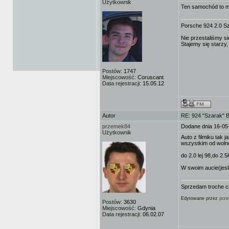
Użytkownik
Ten samochód to m
Porsche 924 2.0 S
Nie przestaliśmy si
Stajemy się starzy,
Postów:
1747
Miejscowość:
Coruscant
Data rejestracji:
15.05.12
Autor
RE: 924 "Szarak" 
przemek84
Dodane dnia 16-05
Użytkownik
Auto z filmiku tak 
wszystkim od woln
do 2.0 lej 98,do 2.
W swoim aucie(jesli
Sprzedam troche cz
Edytowane przez
prz
Postów:
3630
Miejscowość:
Gdynia
Data rejestracji:
06.02.07