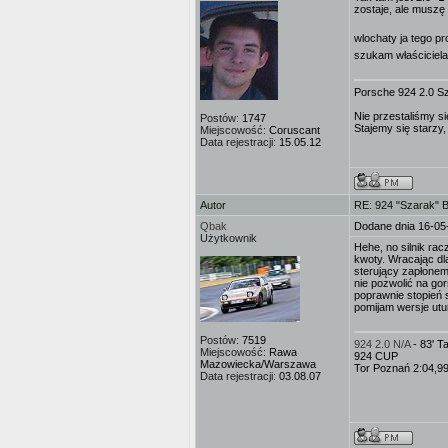
zostaje, ale muszę
wlochaty ja tego p
szukam właściciel
Porsche 924 2.0 S
Nie przestaliśmy si
Postów:
1747
Stajemy się starzy,
Miejscowość:
Coruscant
Data rejestracji:
15.05.12
Autor
RE: 924 "Szarak" 
Qbak
Dodane dnia 16-05
Użytkownik
Hehe, no silnik racz
kwoty. Wracając dl
sterujący zapłonem.
nie pozwolić na go
poprawnie stopień 
pomijam wersje utu
Postów:
7519
924 2.0 N/A
- 83' 
Miejscowość:
Rawa
924 CUP
Mazowiecka/Warszawa
Tor Poznań 2:04,9
Data rejestracji:
03.08.07