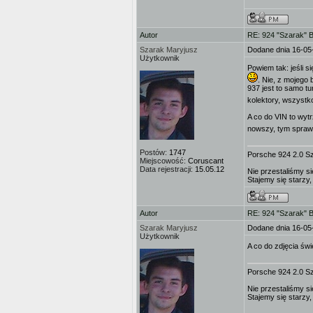
Autor
RE: 924 "Szarak" 
Szarak Maryjusz
Dodane dnia 16-05
Użytkownik
Powiem tak: jeśli 
. Nie, z mojego 
937 jest to samo tu
kolektory, wszystk
A co do VIN to wyt
nowszy, tym spraw
Postów:
1747
Porsche 924 2.0 S
Miejscowość:
Coruscant
Data rejestracji:
15.05.12
Nie przestaliśmy si
Stajemy się starzy,
Autor
RE: 924 "Szarak" 
Szarak Maryjusz
Dodane dnia 16-05
Użytkownik
A co do zdjęcia św
Porsche 924 2.0 S
Nie przestaliśmy si
Stajemy się starzy,