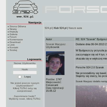
Nawigacja
Strona Główna
924.pl
| Klub 924.pl |
Nasze auta
Newsy
Artykuły
Galeria
Forum
Autor
RE: 924 "Szarak" Bydgos
Komentarze
Download
Szarak Maryjusz
Dodane dnia 06-04-2013 2
Linki
Użytkownik
Kontakt
Szukaj
W Bydgoszczy przyszła ju
zaczynające się od 4 tys. 
okazała się w większej m
Logowanie
Nazwa Użytkownika
Porsche 924 2.0 Szarak
Hasło
Nie przestaliśmy się bawić,
Stajemy się starzy, bo prz
Postów:
1747
Szarak Maryjusz dodał/a następ
Miejscowość:
Nie jesteś jeszcze naszym
Coruscant
Użytkownikiem?
Data rejestracji:
Kilknij TUTAJ
żeby się
15.05.12
zarejestrować.
Zapomniane hasło?
Wyślemy nowe, kliknij
TUTAJ
.