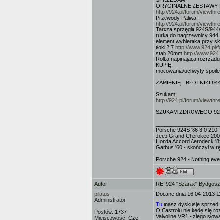
SPRZEDAM:
ORYGINALNE ZESTAWY FI
http://924.pl/forum/viewt
Przewody Paliwa:
http://924.pl/forum/viewt
Tarcza sprzęgła 924S/944
rurka do nagrzewnicy 944
element wybieraka przy s
tłoki 2,7
http://www.924.pl
stab 20mm
http://www.924
Rolka napinająca rozrząd
KUPIĘ:
mocowania/uchwyty spoile
ZAMIENIĘ - BŁOTNIKI 944
Szukam:
http://924.pl/forum/viewt
SZUKAM ZDROWEGO 924S - m
_____________________
Porsche 924S '86 3,0 210
Jeep Grand Cherokee 200
Honda Accord Aerodeck '8
Garbus '60 - skończył w 
_____________________
Porsche 924 - Nothing ev
Autor
RE: 924 "Szarak" Bydgos
pilatus
Dodane dnia 16-04-2013 1
Administrator
Tu
masz dyskusje sprzed la
O Castrolu nie będę się roz
Postów:
1737
Valvoline VR1 - złego słow
Miejscowość:
Cze-