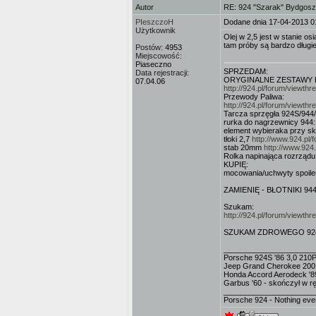
Autor
RE: 924 "Szarak" Bydgos
PIeszczoH
Dodane dnia 17-04-2013 0
Użytkownik
Olej w 2,5 jest w stanie 
tam próby są bardzo długie.
Postów:
4953
Miejscowość:
Piaseczno
SPRZEDAM:
Data rejestracji:
ORYGINALNE ZESTAWY FI
07.04.06
http://924.pl/forum/viewt
Przewody Paliwa:
http://924.pl/forum/viewt
Tarcza sprzęgła 924S/944
rurka do nagrzewnicy 944
element wybieraka przy s
tłoki 2,7
http://www.924.pl
stab 20mm
http://www.924
Rolka napinająca rozrząd
KUPIĘ:
mocowania/uchwyty spoile
ZAMIENIĘ - BŁOTNIKI 944
Szukam:
http://924.pl/forum/viewt
SZUKAM ZDROWEGO 924S - m
_____________________
Porsche 924S '86 3,0 210
Jeep Grand Cherokee 200
Honda Accord Aerodeck '8
Garbus '60 - skończył w 
_____________________
Porsche 924 - Nothing ev