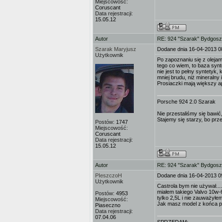
Miejscowość:
Coruscant
Data rejestracji:
15.05.12
Autor
RE: 924 "Szarak" Bydgos
Szarak Maryjusz
Dodane dnia 16-04-2013 0
Użytkownik
Po zapoznaniu się z olejam
tego co wiem, to baza synt
nie jest to pełny syntetyk
mniej brudu, niż mineraln
Prosiaczki mają większy ape
Porsche 924 2.0 Szarak
Nie przestaliśmy się bawić,
Stajemy się starzy, bo prz
Postów:
1747
Miejscowość:
Coruscant
Data rejestracji:
15.05.12
Autor
RE: 924 "Szarak" Bydgos
PIeszczoH
Dodane dnia 16-04-2013 0
Użytkownik
Castrola bym nie używał....
miałem takiego Valvo 10w-6
Postów:
4953
tylko 2,5L i nie zauważyłem
Miejscowość:
Jak masz model z końca pr
Piaseczno
Data rejestracji:
07.04.06