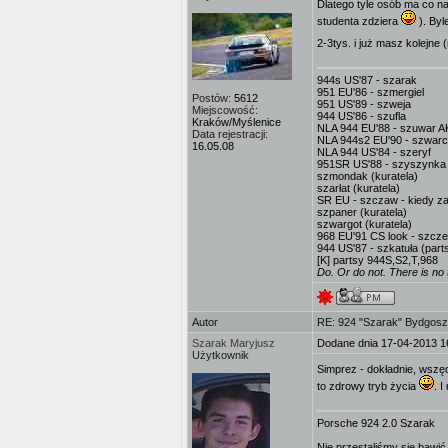
Dlatego tyle osób ma co na
studenta zdziera
). Byl
2-3tys. i już masz kolejne
944s US'87 - szarak
951 EU'86 - szmergiel
Postów:
5612
951 US'89 - szweja
Miejscowość:
944 US'86 - szufla
Kraków/Myślenice
NLA 944 EU'88 - szuwar AK
Data rejestracji:
NLA 944s2 EU'90 - szwarc
16.05.08
NLA 944 US'84 - szeryf
951SR US'88 - szyszynka
szmondak (kuratela)
szarłat (kuratela)
SR EU - szczaw - kiedy za
szpaner (kuratela)
szwargot (kuratela)
968 EU'91 CS look - szcze
944 US'87 - szkatuła (part
[K] partsy 944S,S2,T,968
Do. Or do not. There is no t
Autor
RE: 924 "Szarak" Bydgos
Szarak Maryjusz
Dodane dnia 17-04-2013 1
Użytkownik
Simprez - dokładnie, wszę
to zdrowy tryb życia
. I
Porsche 924 2.0 Szarak
Nie przestaliśmy się bawić,