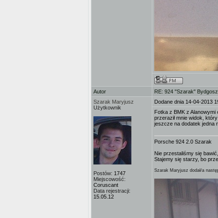
Autor
RE: 924 "Szarak" Bydgos
Szarak Maryjusz
Dodane dnia 14-04-2013 1
Użytkownik
Fotka z BMK z Alanowymi cz
przeraził mnie widok, któr
jeszcze na dodatek jedna r
Porsche 924 2.0 Szarak
Nie przestaliśmy się bawić,
Stajemy się starzy, bo prz
Szarak Maryjusz dodał/a następ
Postów:
1747
Miejscowość:
Coruscant
Data rejestracji:
15.05.12