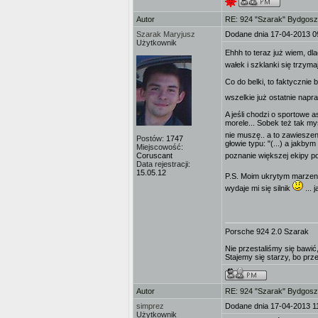
Autor
RE: 924 "Szarak" Bydgos
Szarak Maryjusz
Dodane dnia 17-04-2013 0
Użytkownik
Ehhh to teraz już wiem, dl
wałek i szklanki się trzym
Co do belki, to faktycznie
wszelkie już ostatnie napr
A jeśli chodzi o sportowe 
morele... Sobek też tak my
nie muszę.. a to zawiesze
Postów:
1747
głowie typu: "(...) a jakb
Miejscowość:
Coruscant
poznanie większej ekipy 
Data rejestracji:
15.05.12
P.S. Moim ukrytym marzeni
wydaje mi się silnik
... 
Porsche 924 2.0 Szarak
Nie przestaliśmy się bawić,
Stajemy się starzy, bo prz
Autor
RE: 924 "Szarak" Bydgos
simprez
Dodane dnia 17-04-2013 1
Użytkownik