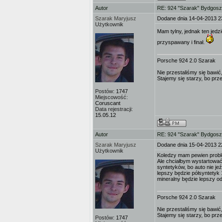
Autor
RE: 924 "Szarak" Bydgos
Szarak Maryjusz
Dodane dnia 14-04-2013 2
Użytkownik
Mam tylny, jednak ten jedz
przyspawany i finał.
Porsche 924 2.0 Szarak
Nie przestaliśmy się bawić,
Stajemy się starzy, bo prz
Postów:
1747
Miejscowość:
Coruscant
Data rejestracji:
15.05.12
Autor
RE: 924 "Szarak" Bydgos
Szarak Maryjusz
Dodane dnia 15-04-2013 2
Użytkownik
Koledzy mam pewien problem
Ale chciałbym wystartować
syntetyków, bo auto nie je
lepszy będzie półsyntetyk
mineralny będzie lepszy o
Porsche 924 2.0 Szarak
Nie przestaliśmy się bawić,
Stajemy się starzy, bo prz
Postów:
1747