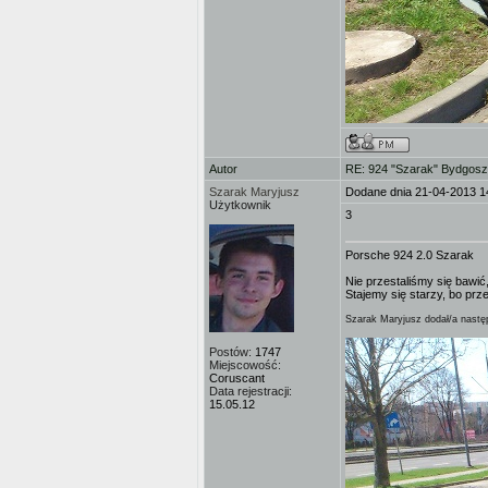
Autor
RE: 924 "Szarak" Bydgos
Szarak Maryjusz
Dodane dnia 21-04-2013 1
Użytkownik
3
Porsche 924 2.0 Szarak
Nie przestaliśmy się bawić,
Stajemy się starzy, bo prz
Szarak Maryjusz dodał/a następ
Postów:
1747
Miejscowość:
Coruscant
Data rejestracji:
15.05.12