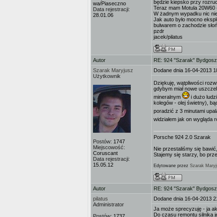
będzie kiepsko przy rozru
wa/Piaseczno
Teraz mam Motula 20W60 (bo
Data rejestracji:
W żadnym wypadku nic nie c
28.01.06
Jak auto było mocno eksplo
bulwarem o zachodzie słońca
pzdr
jacek/pilatus
Autor
RE: 924 "Szarak" Bydgos
Szarak Maryjusz
Dodane dnia 16-04-2013 1
Użytkownik
Dziękuję, wątpliwości ro
gdybym miał nowe uszczeln
mineralnym
i dużo ludz
kolegów - olej świetny), b
poradzić z 3 minutami upa
widziałem jak on wygląda 
Porsche 924 2.0 Szarak
Postów:
1747
Miejscowość:
Nie przestaliśmy się bawić,
Coruscant
Stajemy się starzy, bo prz
Data rejestracji:
15.05.12
Edytowane przez
Szarak Maryj
Autor
RE: 924 "Szarak" Bydgos
pilatus
Dodane dnia 16-04-2013 2
Administrator
Ja może sprecyzuję - ja a
Do czasu remontu silnika j
Postów:
1737