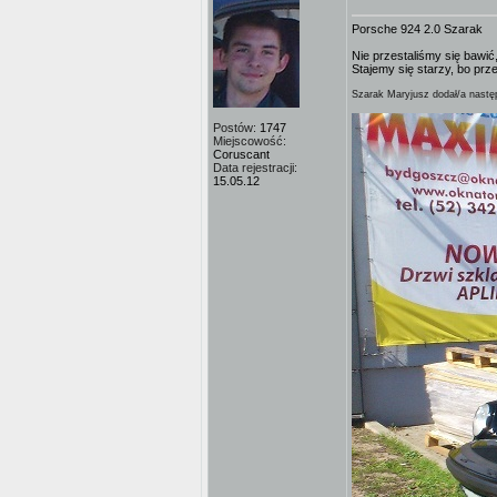
Porsche 924 2.0 Szarak
Nie przestaliśmy się bawić,
Stajemy się starzy, bo prz
Szarak Maryjusz dodał/a następ
Postów:
1747
Miejscowość:
Coruscant
Data rejestracji:
15.05.12