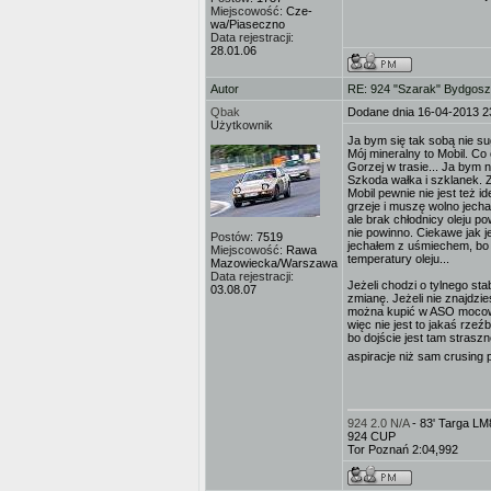
Miejscowość:
Cze-
wa/Piaseczno
Data rejestracji:
28.01.06
Autor
RE: 924 "Szarak" Bydgos
Qbak
Dodane dnia 16-04-2013 2
Użytkownik
Ja bym się tak sobą nie s
Mój mineralny to Mobil. Co 
Gorzej w trasie... Ja bym 
Szkoda wałka i szklanek. Z
Mobil pewnie nie jest też i
grzeje i muszę wolno jecha
ale brak chłodnicy oleju p
nie powinno. Ciekawe jak je
Postów:
7519
jechałem z uśmiechem, bo 
Miejscowość:
Rawa
temperatury oleju...
Mazowiecka/Warszawa
Data rejestracji:
Jeżeli chodzi o tylnego s
03.08.07
zmianę. Jeżeli nie znajdzi
można kupić w ASO mocowa
więc nie jest to jakaś rz
bo dojście jest tam strasz
aspiracje niż sam crusing
924 2.0 N/A
- 83' Targa L
924 CUP
Tor Poznań 2:04,992