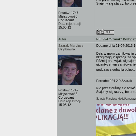
Stajemy się starzy, bo prz
Postów:
1747
Miejscowość:
Coruscant
Data rejestracji:
15.05.12
Autor
RE: 924 "Szarak" Bydgos
Szarak Maryjusz
Dodane dnia 21-04-2013 1
Użytkownik
Dziś w moim zamiłowaniu d
bliżej mojej inspiracji, za
Później przewijała się taj
gigantycznym zamiłowaniem
podczas słuchania bulgot
Porsche 924 2.0 Szarak
Nie przestaliśmy się bawić,
Postów:
1747
Stajemy się starzy, bo prz
Miejscowość:
Coruscant
Szarak Maryjusz dodał/a następ
Data rejestracji:
15.05.12