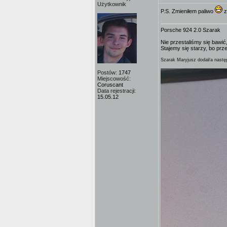
Użytkownik
P.S. Zmieniłem paliwo
z
Porsche 924 2.0 Szarak
Nie przestaliśmy się bawić,
Stajemy się starzy, bo prz
Szarak Maryjusz dodał/a następ
Postów:
1747
Miejscowość:
Coruscant
Data rejestracji:
15.05.12