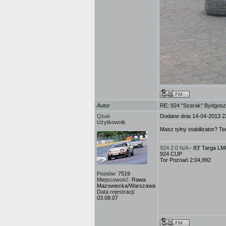
Autor
RE: 924 "Szarak" Bydgos
Qbak
Dodane dnia 14-04-2013 2
Użytkownik
Masz tylny stabilizator? T
924 2.0 N/A
- 83' Targa L
924 CUP
Tor Poznań 2:04,992
Postów:
7519
Miejscowość:
Rawa
Mazowiecka/Warszawa
Data rejestracji:
03.08.07