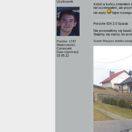
Użytkownik
A dziś w końcu zmieniłem 
nie oczekiwałem, ale przyn
nie waży
fajne rozwiąza
Porsche 924 2.0 Szarak
Nie przestaliśmy się bawić,
Stajemy się starzy, bo prz
Postów:
1747
Szarak Maryjusz dodał/a następ
Miejscowość:
Coruscant
Data rejestracji:
15.05.12