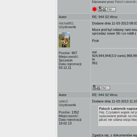
Edytowane przez
Paluch Lakiernik
Autor
RE: 944 S2 Wroc
michal951
Dodane dnia 11-03-2013 08:0
Użytkownik
Moze jesli byl robiony rant m
sprzedaz nowe S6 i co robili 
Pzdr
out
Postów:
907
924,944,944(3.0 vario),968,99
Miejscowość:
In
Szczecin
951
Data rejestracji:
03.12.11
Autor
RE: 944 S2 Wroc
seler2
Dodane dnia 11-03-2013 11:1
Użytkownik
Paluch Lakiernik napisa
Postów:
1352
Hej. Czytałem wątek od po
Miejscowość:
spasowane jednak na moje
Data rejestracji:
jakaś nie udana wizja bla
19.02.13
Zgadza się, z dokumentów wyn