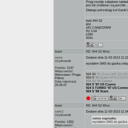
Progi zostały zalepione nakła
jest źle zrobiona i są purchle...
Dlatego potrzebuję kol Gazik\
było 944 S2
jest
e91 2.0d@220KM
f11 3.0d
k260
924s
Autor
RE: 944 S2 Wroc
nemo
Dodane dnia 11-03-2013 11:2
Użytkownik
wyslalem SMS do gazika zeby
Postów:
2147
Miejscowość:
924 S2
'85 Szare (WE 924 0K
Warszawa / Praga
924 S
'86 Szare
WP0ZZZ92ZGN
Północ
944 S2 '91 Czarne
Data rejestracji:
924 S '87 US Czarne
20.05.07
924 S TURBO '87 US Czerw
924 S '88 Szare
Autor
RE: 944 S2 Wroc
seler2
Dodane dnia 11-03-2013 11:3
Użytkownik
nemo napisał/a:
Postów:
1352
wyslalem SMS do gazika 
Miejscowość: