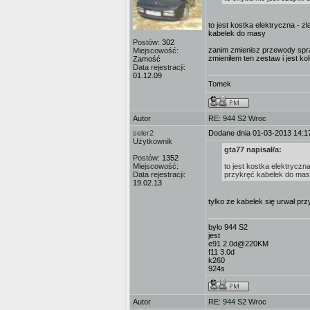
to jest kostka elektryczna - 
kabelek do masy
Postów:
302
zanim zmienisz przewody spraw
Miejscowość:
zmieniłem ten zestaw i jest ko
Zamość
Data rejestracji:
01.12.09
Tomek
Autor
RE: 944 S2 Wroc
seler2
Dodane dnia 01-03-2013 14:1
Użytkownik
gta77 napisał/a:
Postów:
1352
Miejscowość:
to jest kostka elektrycz
Data rejestracji:
przykręć kabelek do ma
19.02.13
tylko że kabelek się urwał prz
było 944 S2
jest
e91 2.0d@220KM
f11 3.0d
k260
924s
Autor
RE: 944 S2 Wroc