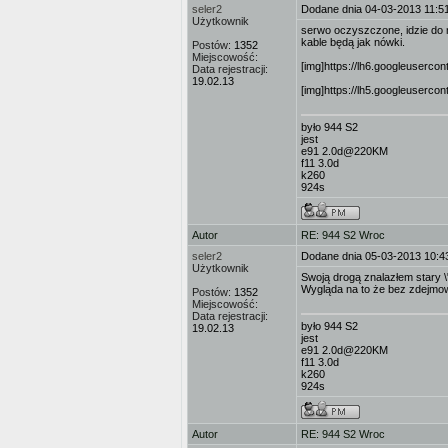
seler2
Dodane dnia 04-03-2013 11:5
Użytkownik
serwo oczyszczone, idzie do m
kable będą jak nówki.
Postów:
1352
Miejscowość:
[img]https://lh6.googleuser
Data rejestracji:
19.02.13
[img]https://lh5.googleuser
było 944 S2
jest
e91 2.0d@220KM
f11 3.0d
k260
924s
Autor
RE: 944 S2 Wroc
seler2
Dodane dnia 05-03-2013 10:4
Użytkownik
Swoją drogą znalazłem stary \
Wygląda na to że bez zdejmo
Postów:
1352
Miejscowość:
Data rejestracji:
było 944 S2
19.02.13
jest
e91 2.0d@220KM
f11 3.0d
k260
924s
Autor
RE: 944 S2 Wroc