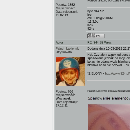
Kolego Gazik, opróżnij skrzy
Postów:
1352
Miejscowość:
było 944 S2
Data rejestracji:
jest
19.02.13
e91 2.0d@220KM
f11 3.0d
k260
924s
Autor
RE: 944 S2 Wroc
Paluch Lakiernik
Dodane dnia 10-03-2013 22:2
Użytkownik
Hej. Czytałem wątek od począt
spasowane jednak na moje oko
jakaś nie udana wizja blachars
błotnika na to nie pozwoli. J
*ZIELONY -
http://www.924.p
Paluch Lakiernik dodał/a następując
Postów:
656
Miejscowość:
Włocławek
Data rejestracji:
17.12.11