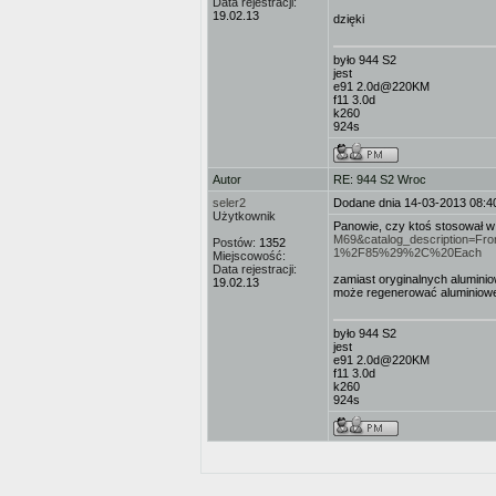
Data rejestracji:
19.02.13
dzięki
było 944 S2
jest
e91 2.0d@220KM
f11 3.0d
k260
924s
Autor
RE: 944 S2 Wroc
seler2
Dodane dnia 14-03-2013 08:4
Użytkownik
Panowie, czy ktoś stosował w
M69&catalog_description=
Postów:
1352
1%2F85%29%2C%20Each
Miejscowość:
Data rejestracji:
zamiast oryginalnych aluminiow
19.02.13
może regenerować aluminiowe
było 944 S2
jest
e91 2.0d@220KM
f11 3.0d
k260
924s