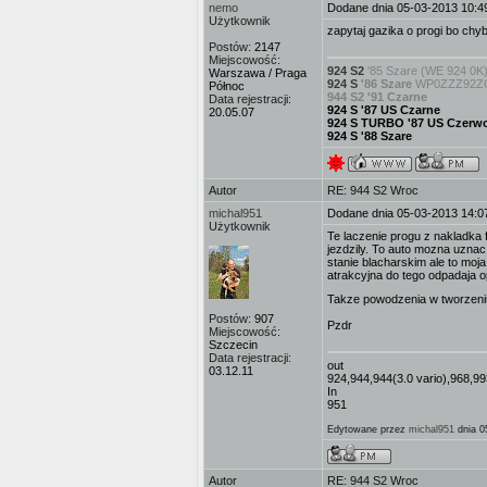
nemo
Dodane dnia 05-03-2013 10:4
Użytkownik
zapytaj gazika o progi bo chy
Postów:
2147
Miejscowość:
924 S2
'85 Szare (WE 924 0K
Warszawa / Praga
924 S
'86 Szare
WP0ZZZ92ZGN
Północ
944 S2 '91 Czarne
Data rejestracji:
924 S '87 US Czarne
20.05.07
924 S TURBO '87 US Czerw
924 S '88 Szare
Autor
RE: 944 S2 Wroc
michal951
Dodane dnia 05-03-2013 14:0
Użytkownik
Te laczenie progu z nakladka 
jezdzily. To auto mozna uznac
stanie blacharskim ale to moja
atrakcyjna do tego odpadaja op
Takze powodzenia w tworzeniu
Postów:
907
Pzdr
Miejscowość:
Szczecin
Data rejestracji:
out
03.12.11
924,944,944(3.0 vario),968,99
In
951
Edytowane przez
michal951
dnia 0
Autor
RE: 944 S2 Wroc