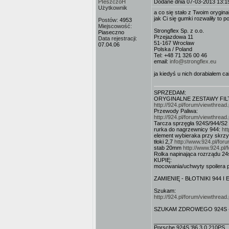
PIeszczoH
Dodane dnia 07-03-2013 13:1
Użytkownik
a co się stało z Twoim orygin
jak Ci się gumki rozwaliły to po
Postów:
4953
Miejscowość:
Strongflex Sp. z o.o.
Piaseczno
Przejazdowa 11
Data rejestracji:
51-167 Wrocław
07.04.06
Polska / Poland
Tel: +48 71 326 00 46
email:
info@strongflex.eu
ja kiedyś u nich dorabiałem ca
SPRZEDAM:
ORYGINALNE ZESTAWY FILT
http://924.pl/forum/viewthre
Przewody Paliwa:
http://924.pl/forum/viewthre
Tarcza sprzęgła 924S/944/S2
rurka do nagrzewnicy 944:
ht
element wybieraka przy skrz
tłoki 2,7
http://www.924.pl/fo
stab 20mm
http://www.924.pl
Rolka napinająca rozrządu 2
KUPIĘ:
mocowania/uchwyty spoilera 
ZAMIENIĘ - BŁOTNIKI 944 I 
Szukam:
http://924.pl/forum/viewthre
SZUKAM ZDROWEGO 924S - może
________________________
Porsche 924S '86 3,0 210PS