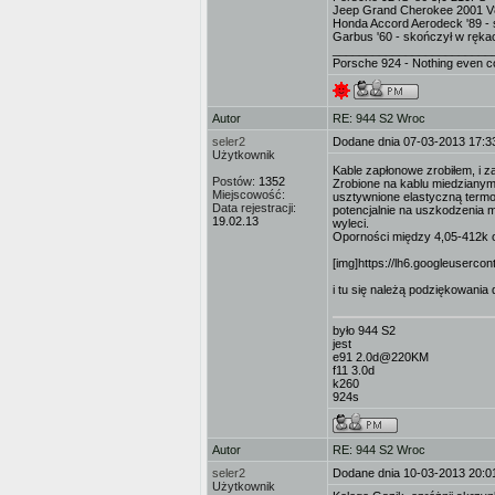
Jeep Grand Cherokee 2001 V
Honda Accord Aerodeck '89 -
Garbus '60 - skończył w ręka
________________________
Porsche 924 - Nothing even 
Autor
RE: 944 S2 Wroc
seler2
Dodane dnia 07-03-2013 17:3
Użytkownik
Kable zapłonowe zrobiłem, i 
Postów:
1352
Zrobione na kablu miedzianym
Miejscowość:
usztywnione elastyczną termo
Data rejestracji:
potencjalnie na uszkodzenia 
19.02.13
wyleci.
Oporności między 4,05-412k 
[img]https://lh6.googleuse
i tu się należą podziękowania 
było 944 S2
jest
e91 2.0d@220KM
f11 3.0d
k260
924s
Autor
RE: 944 S2 Wroc
seler2
Dodane dnia 10-03-2013 20:0
Użytkownik