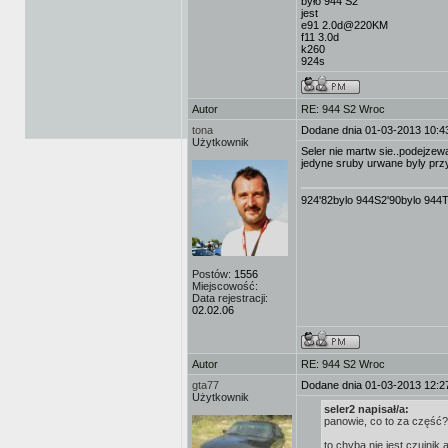
było 944 S2
jest
e91 2.0d@220KM
f11 3.0d
k260
924s
Autor
RE: 944 S2 Wroc
tona
Dodane dnia 01-03-2013 10:4
Użytkownik
Seler nie martw sie..podejzew
jedyne sruby urwane byly przy
924'82bylo 944S2'90bylo 944
Postów:
1556
Miejscowość:
Data rejestracji:
02.02.06
Autor
RE: 944 S2 Wroc
gta77
Dodane dnia 01-03-2013 12:2
Użytkownik
seler2 napisał/a:
panowie, co to za część?
to chyba nie jest czujnik