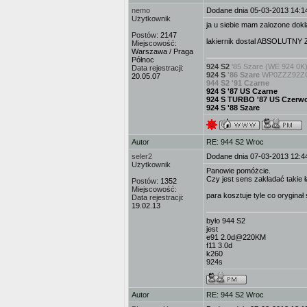
nemo
Dodane dnia 05-03-2013 14:1
Użytkownik
ja u siebie mam zalozone dokl
Postów:
2147
lakiernik dostal ABSOLUTNY ZA
Miejscowość:
Warszawa / Praga
Północ
924 S2
'85 Szare (WE 924 0K
Data rejestracji:
924 S
'86 Szare
WP0ZZZ92ZGN
20.05.07
944 S2 '91 Czarne
924 S '87 US Czarne
924 S TURBO '87 US Czerw
924 S '88 Szare
Autor
RE: 944 S2 Wroc
seler2
Dodane dnia 07-03-2013 12:4
Użytkownik
Panowie pomóżcie.
Czy jest sens zakładać takie łą
Postów:
1352
Miejscowość:
para kosztuje tyle co oryginał 
Data rejestracji:
19.02.13
było 944 S2
jest
e91 2.0d@220KM
f11 3.0d
k260
924s
Autor
RE: 944 S2 Wroc