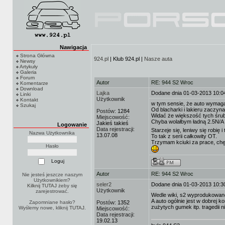
Nawigacja
Strona Główna
924.pl
| Klub 924.pl |
Nasze auta
Newsy
Artykuły
Galeria
Forum
Autor
RE: 944 S2 Wroc
Komentarze
Download
Lajka
Dodane dnia 01-03-2013 10:0
Linki
Użytkownik
Kontakt
w tym sensie, że auto wymaga
Szukaj
Od blacharki i lakieru zaczy
Postów:
1284
Widać że większość tych śrub
Miejscowość:
Chyba wolałbym ładną 2.5N/A 
Jakieś takieś
Logowanie
Data rejestracji:
Starzeje się, leniwy się robię i
Nazwa Użytkownika
13.07.08
To tak z serii całkowity OT.
Trzymam kciuki za prace, chęt
Hasło
Autor
RE: 944 S2 Wroc
Nie jesteś jeszcze naszym
Użytkownikiem?
seler2
Dodane dnia 01-03-2013 10:3
Kilknij TUTAJ
żeby się
Użytkownik
zarejestrować.
Wedle wiki, s2 wyprodukowano 
A auto ogólnie jest w dobrej 
Zapomniane hasło?
Postów:
1352
zużytych gumek itp. tragedii n
Wyślemy nowe, kliknij
TUTAJ
.
Miejscowość:
Data rejestracji:
19.02.13