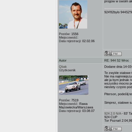
progow w swoim ale
924'82bylo 944S2'
Postów:
1556
Miejscowość:
Data rejestracji:
02.02.06
Autor
RE: 944 S2 Wroc
Qbak
Dodane dnia 14-03
Użytkownik
Te zwykłe stalowe 
Nie ma najmniejszy
ale ja bym jednak 
wszystko mocno pok
niestety często po
Piterson, podeślij 
Postów:
7519
Simprez, stalowe s
Miejscowość:
Rawa
Mazowiecka/Warszawa
Data rejestracji:
03.08.07
924 2.0 N/A
- 83' 
924 CUP
Tor Poznań 2:04,9