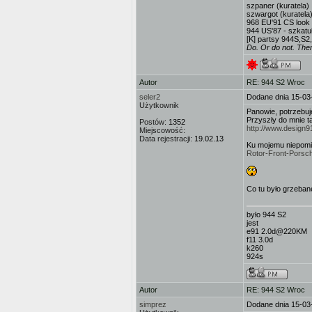
szpaner (kuratela)
szwargot (kuratela
968 EU'91 CS look 
944 US'87 - szkatuł
[K] partsy 944S,S2
Do. Or do not. There
Autor
RE: 944 S2 Wroc
seler2
Dodane dnia 15-03
Użytkownik
Panowie, potrzebuj
Przyszły do mnie t
Postów:
1352
http://www.design9
Miejscowość:
Data rejestracji:
19.02.13
Ku mojemu niepomi
Rotor-Front-Porsc
Co tu było grzeban
było 944 S2
jest
e91 2.0d@220KM
f11 3.0d
k260
924s
Autor
RE: 944 S2 Wroc
simprez
Dodane dnia 15-03