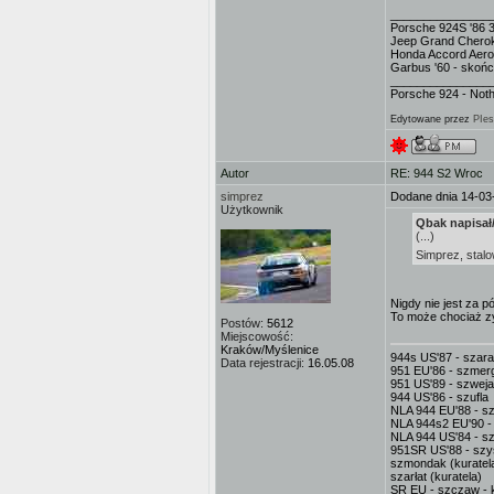
_______________
Porsche 924S '86 
Jeep Grand Cherok
Honda Accord Aero
Garbus '60 - skoń
_______________
Porsche 924 - Not
Edytowane przez
PIe
Autor
RE: 944 S2 Wroc
simprez
Dodane dnia 14-03
Użytkownik
Qbak napisał
(...)
Simprez, stalo
Nigdy nie jest za 
To może chociaż zy
Postów:
5612
Miejscowość:
Kraków/Myślenice
944s US'87 - szar
Data rejestracji:
16.05.08
951 EU'86 - szmerg
951 US'89 - szweja
944 US'86 - szufla
NLA 944 EU'88 - sz
NLA 944s2 EU'90 -
NLA 944 US'84 - sz
951SR US'88 - sz
szmondak (kuratel
szarłat (kuratela)
SR EU - szczaw - k