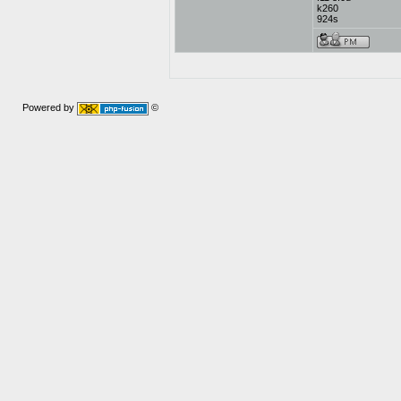
k260
924s
Powered by
©