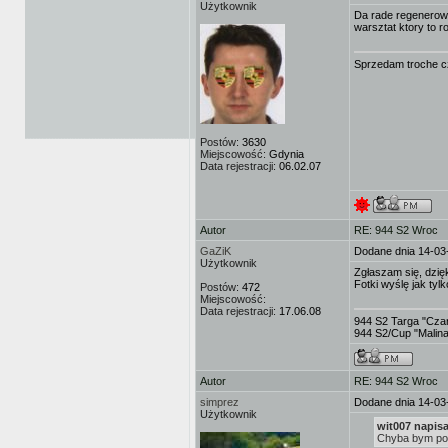
Użytkownik
Da rade regenerowa
warsztat ktory to ro
Sprzedam troche cz
Postów:
3630
Miejscowość:
Gdynia
Data rejestracji:
06.02.07
Autor
RE: 944 S2 Wroc
GaZiK
Dodane dnia 14-03
Użytkownik
Zgłaszam się, dzi
Fotki wyślę jak tyl
Postów:
472
Miejscowość:
Data rejestracji:
17.06.08
944 S2 Targa "Czar
944 S2/Cup "Malina"
Autor
RE: 944 S2 Wroc
simprez
Dodane dnia 14-03
Użytkownik
wit007 napisa
Chyba bym post