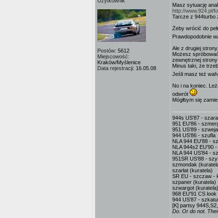
Użytkownik
Masz sytuację analo
http://www.924.pl/
Tarcze z 944turbo
Żeby wrócić do peł
Prawdopodobnie wa
Ale z drugiej strony.
Postów:
5612
Możesz spróbować w
Miejscowość:
zewnętrznej strony 
Kraków/Myślenice
Minus taki, że trze
Data rejestracji:
16.05.08
Jeśli masz też wa
No i na koniec. L
odwrót
Mógłbym się zamien
944s US'87 - szar
951 EU'86 - szmerg
951 US'89 - szweja
944 US'86 - szufla
NLA 944 EU'88 - sz
NLA 944s2 EU'90 -
NLA 944 US'84 - sz
951SR US'88 - sz
szmondak (kuratel
szarłat (kuratela)
SR EU - szczaw - k
szpaner (kuratela)
szwargot (kuratela
968 EU'91 CS look 
944 US'87 - szkatuł
[K] partsy 944S,S2
Do. Or do not. There