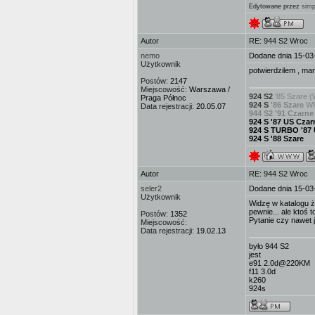
Edytowane przez
simp
Autor
RE: 944 S2 Wroc
nemo
Dodane dnia 15-03
Użytkownik
potwierdzilem , ma
Postów:
2147
Miejscowość:
Warszawa /
924 S2
'85 Szare (
Praga Północ
924 S
'86 Szare
WP
Data rejestracji:
20.05.07
944 S2 '91 Czarne
924 S '87 US Czar
924 S TURBO '87
924 S '88 Szare
Autor
RE: 944 S2 Wroc
seler2
Dodane dnia 15-03
Użytkownik
Widzę w katalogu ż
pewnie... ale ktoś to p
Postów:
1352
Pytanie czy nawet 
Miejscowość:
Data rejestracji:
19.02.13
było 944 S2
jest
e91 2.0d@220KM
f11 3.0d
k260
924s