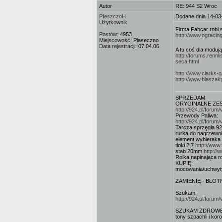
Autor
RE: 944 S2 Wroc
PIeszczoH
Dodane dnia 14-03
Użytkownik
Firma Fabcar robi 
Postów:
4953
http://www.ogracin
Miejscowość:
Piaseczno
Data rejestracji:
07.04.06
A tu coś dla modu
http://forums.renn
seca.html
http://www.clarks
http://www.blaszak
SPRZEDAM:
ORYGINALNE ZEST
http://924.pl/foru
Przewody Paliwa:
http://924.pl/foru
Tarcza sprzęgła 9
rurka do nagrzewn
element wybieraka
tłoki 2,7
http://www
stab 20mm
http://
Rolka napinająca 
KUPIĘ:
mocowania/uchwyty
ZAMIENIĘ - BŁOTNI
Szukam:
http://924.pl/foru
SZUKAM ZDROWEGO 9
tony szpachli i koroz