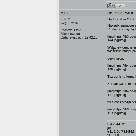
Autor
RE: 944 S2 Wroc
seler2
Dodane dnia 29-03
Użytkownik
Nakładki progowe zd
Prawy próg wygląda
Postów:
1352
Miejscowość:
[img]https://lh3
Data rejestracji:
19.02.13
144.jpg[/img]
Widać ewidentne us
właściciel nalepił pr
Lewy próg:
[img]https://lh4.
146.jpg[/img]
Też ogniska korozji
Zastanawia mnie że 
[img]https://lh4
147.jpg[/img]
niestety korozja pr
[img]https://lh3.
153.jpg[/img]
było 944 S2
jest
e91 2.0d@220KM
f11 3.0d