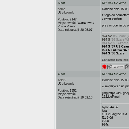
Autor
RE: 944 S2 Wroc
nemo
Dodane dnia 15-03
Użytkownik
z tego co pamietam
zawieszeniem
Postów:
2147
Miejscowość:
Warszawa /
przy wroceniu do o
Praga Północ
Data rejestracji:
20.05.07
924 S2
'85 Szare (
924 S
'86 Szare
WP
944 S2 '91 Czarne
924 S '87 US Czar
924 S TURBO '87
924 S '88 Szare
Edytowane przez
nem
Autor
RE: 944 S2 Wroc
seler2
Dodane dnia 15-03
Użytkownik
w międzyczasie pr
Postów:
1352
[img]https://lh6
Miejscowość:
122.jpg[/img]
Data rejestracji:
19.02.13
było 944 S2
jest
e91 2.0d@220KM
f11 3.0d
k260
924s