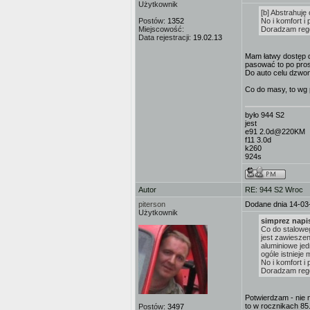
Użytkownik
[b] Abstrahuję
Postów:
1352
No i komfort i
Miejscowość:
Doradzam reg
Data rejestracji:
19.02.13
Mam łatwy dostęp d
pasować to po pro
Do auto celu dzwon
Co do masy, to wg p
było 944 S2
jest
e91 2.0d@220KM
f11 3.0d
k260
924s
Autor
RE: 944 S2 Wroc
piterson
Dodane dnia 14-03
Użytkownik
simprez napis
Co do stalowe
jest zawiesze
aluminiowe je
ogóle istnieje
No i komfort i
Doradzam reg
Potwierdzam - nie
to w rocznikach 85
Postów:
3497