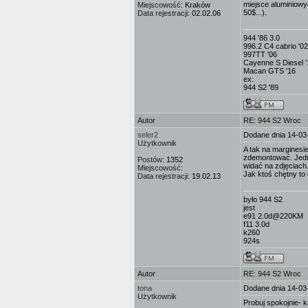
miejsce aluminiowy
Miejscowość:
Kraków
50$...).
Data rejestracji:
02.02.06
944 '86 3.0
996.2 C4 cabrio '02
997TT '06
Cayenne S Diesel '
Macan GTS '16
ex:
944 S2 '89
Autor
RE: 944 S2 Wroc
seler2
Dodane dnia 14-03
Użytkownik
A tak na marginesi
zdemontować. Jedna
Postów:
1352
widać na zdjęciach
Miejscowość:
Jak ktoś chętny to
Data rejestracji:
19.02.13
było 944 S2
jest
e91 2.0d@220KM
f11 3.0d
k260
924s
Autor
RE: 944 S2 Wroc
tona
Dodane dnia 14-03
Użytkownik
Probuj spokojnie- 