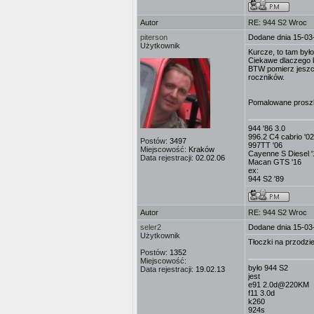
Autor
RE: 944 S2 Wroc
piterson
Dodane dnia 15-03
Użytkownik
Kurcze, to tam był
Ciekawe dlaczego kt
BTW pomierz jeszcz
roczników.
Pomalowane proszko
944 '86 3.0
996.2 C4 cabrio '02
Postów:
3497
997TT '06
Miejscowość:
Kraków
Cayenne S Diesel '
Data rejestracji:
02.02.06
Macan GTS '16
ex:
944 S2 '89
Autor
RE: 944 S2 Wroc
seler2
Dodane dnia 15-03
Użytkownik
Tłoczki na przodzie
Postów:
1352
Miejscowość:
było 944 S2
Data rejestracji:
19.02.13
jest
e91 2.0d@220KM
f11 3.0d
k260
924s