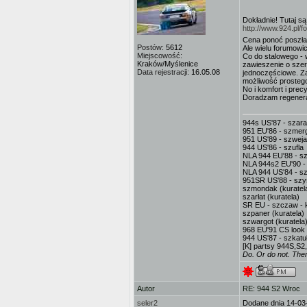
Dokładnie! Tutaj są
http://www.924.pl
Cena ponoć poszł
Postów:
5612
Ale wielu forumowi
Miejscowość:
Co do stalowego - 
Kraków/Myślenice
zawieszenie o sze
Data rejestracji:
16.05.08
jednoczęściowe. Za
możliwość prostego
No i komfort i pre
Doradzam regenera
944s US'87 - szar
951 EU'86 - szmerg
951 US'89 - szweja
944 US'86 - szufla
NLA 944 EU'88 - sz
NLA 944s2 EU'90 -
NLA 944 US'84 - sz
951SR US'88 - sz
szmondak (kuratel
szarłat (kuratela)
SR EU - szczaw - k
szpaner (kuratela)
szwargot (kuratela
968 EU'91 CS look 
944 US'87 - szkatuł
[K] partsy 944S,S2
Do. Or do not. There
Autor
RE: 944 S2 Wroc
seler2
Dodane dnia 14-03