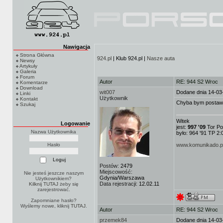
Nawigacja
Strona Główna
924.pl
| Klub 924.pl |
Nasze auta
Newsy
Artykuły
Galeria
Forum
Autor
RE: 944 S2 Wroc
Komentarze
Download
wit007
Dodane dnia 14-03
Linki
Użytkownik
Kontakt
Chyba bym postawił
Szukaj
Witek
Logowanie
jest:
997 '09
Tor Po
Nazwa Użytkownika
było: 964 '91 TP 2:
Hasło
www.komunikado.p
Postów:
2479
Miejscowość:
Nie jesteś jeszcze naszym
Gdynia/Warszawa
Użytkownikiem?
Data rejestracji:
12.02.11
Kilknij TUTAJ
żeby się
zarejestrować.
Zapomniane hasło?
Wyślemy nowe, kliknij
TUTAJ
.
Autor
RE: 944 S2 Wroc
przemek84
Dodane dnia 14-03