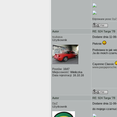
Edytowane przez
DpZ
Autor
RE: 924 Targa '78
tsubasa
Dodane dnia 11-06
Użytkownik
Pieknie
Podstawa to jak wi
Ja do moich czarnu
Cayenne Classic
www.pasjaporsche.
Postów:
1647
Miejscowość:
Wieliczka
Data rejestracji:
16.10.16
Autor
RE: 924 Targa '78
DpZ
Dodane dnia 11-06
Użytkownik
do mojego czarnuch