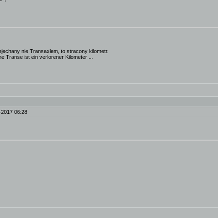
ejechany nie Transaxlem, to stracony kilometr.
e Transe ist ein verlorener Kilometer ...
-2017 06:28