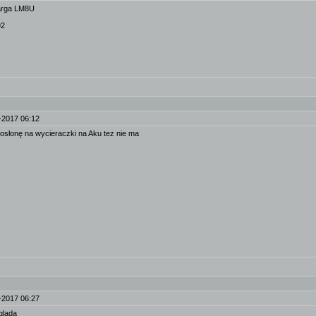
Targa LM8U
92
-2017 06:12
 osłonę na wycieraczki na Aku tez nie ma
-2017 06:27
ygląda