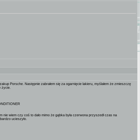
zakup Porsche. Następnie zabrałem się za ogarnięcie lakieru, myślałem że zmieszczę
e życie.
CONDITIONER
nie wiem czy coś to dało mimo że gąbka była czerwona przyszedł czas na
ardzo ucieszyło.