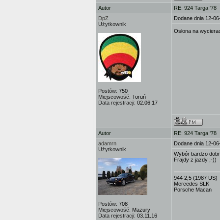
Autor
RE: 924 Targa '78
DpZ
Dodane dnia 12-06
Użytkownik
Osłona na wycierac
Postów:
750
Miejscowość:
Toruń
Data rejestracji:
02.06.17
Autor
RE: 924 Targa '78
adamrn
Dodane dnia 12-06
Użytkownik
Wybór bardzo dobry 
Frajdy z jazdy ;-))
944 2,5 (1987 US)
Mercedes SLK
Porsche Macan
Postów:
708
Miejscowość:
Mazury
Data rejestracji:
03.11.16