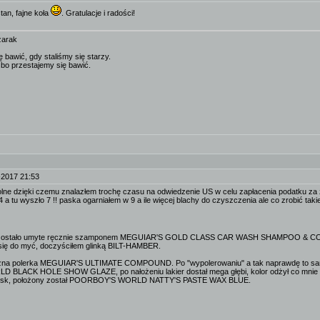
tan, fajne koła
. Gratulacje i radości!
zarak
ę bawić, gdy staliśmy się starzy.
 bo przestajemy się bawić.
-2017 21:53
lne dzięki czemu znalazłem trochę czasu na odwiedzenie US w celu zapłacenia podatku za 
4 a tu wyszło 7 !! paska ogarniałem w 9 a ile więcej blachy do czyszczenia ale co zrobić taki
o zostało umyte ręcznie szamponem MEGUIAR'S GOLD CLASS CAR WASH SHAMPOO & 
 się do myć, doczyściłem glinką BILT-HAMBER.
ęczna polerka MEGUIAR'S ULTIMATE COMPOUND. Po "wypolerowaniu" a tak naprawdę to sam 
LACK HOLE SHOW GLAZE, po nałożeniu lakier dostał mega głębi, kolor odżył co mnie b
 wosk, położony został POORBOY'S WORLD NATTY'S PASTE WAX BLUE.