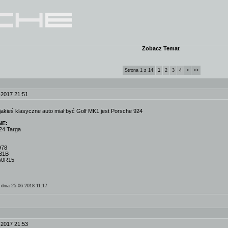
Zobacz Temat
Strona 1 z 14
1
2
3
4
>
>>
-2017 21:51
jakieś klasyczne auto miał być Golf MK1 jest Porsche 924
NE:
24 Targa
978
L31B
x50R15
dnia 25-06-2018 11:17
-2017 21:53