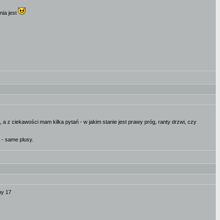
nia jest
 a z ciekawości mam kilka pytań - w jakim stanie jest prawy próg, ranty drzwi, czy
 - same plusy.
ny 17