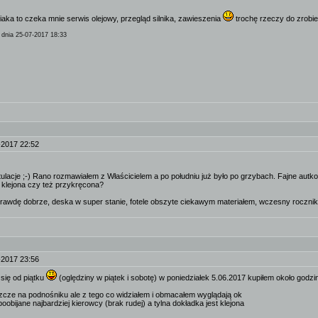
siaka to czeka mnie serwis olejowy, przegląd silnika, zawieszenia
trochę rzeczy do zrobie
dnia 25-07-2017 18:33
-2017 22:52
ulacje ;-) Rano rozmawiałem z Właścicielem a po południu już było po grzybach. Fajne autko,
t klejona czy też przykręcona?
rawdę dobrze, deska w super stanie, fotele obszyte ciekawym materiałem, wczesny rocznik
-2017 23:56
 się od piątku
(oględziny w piątek i sobotę) w poniedziałek 5.06.2017 kupiłem około godzi
szcze na podnośniku ale z tego co widziałem i obmacałem wyglądają ok
poobijane najbardziej kierowcy (brak rudej) a tylna dokładka jest klejona