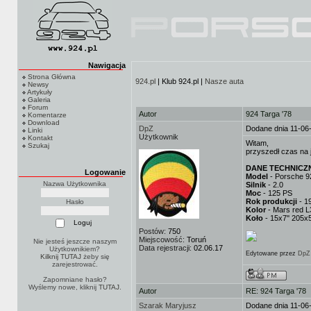
Nawigacja
Strona Główna
924.pl
| Klub 924.pl |
Nasze auta
Newsy
Artykuły
Galeria
Forum
Autor
924 Targa '78
Komentarze
Download
DpZ
Dodane dnia 11-06
Linki
Użytkownik
Kontakt
Witam,
Szukaj
przyszedł czas na 
DANE TECHNICZ
Logowanie
Model
- Porsche 9
Nazwa Użytkownika
Silnik
- 2.0
Moc
- 125 PS
Rok produkcji
- 1
Hasło
Kolor
- Mars red 
Koło
- 15x7'' 205
Postów:
750
Miejscowość:
Toruń
Nie jesteś jeszcze naszym
Data rejestracji:
02.06.17
Użytkownikiem?
Edytowane przez
DpZ
Kilknij TUTAJ
żeby się
zarejestrować.
Zapomniane hasło?
Wyślemy nowe, kliknij
TUTAJ
.
Autor
RE: 924 Targa '78
Szarak Maryjusz
Dodane dnia 11-06