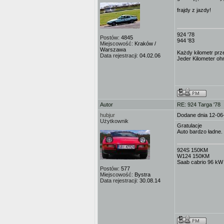
frajdy z jazdy!
924 '78
Postów:
4845
944 '83
Miejscowość:
Kraków /
Warszawa
Każdy kilometr prz
Data rejestracji:
04.02.06
Jeder Kilometer ohn
Autor
RE: 924 Targa '78
hubjur
Dodane dnia 12-06
Użytkownik
Gratulacje
Auto bardzo ładne.
924S 150KM
W124 150KM
Saab cabrio 96 kW
Postów:
577
Miejscowość:
Bystra
Data rejestracji:
30.08.14