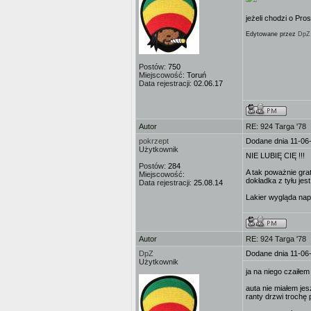
jeżeli chodzi o Pro
Edytowane przez
DpZ
Postów:
750
Miejscowość:
Toruń
Data rejestracji:
02.06.17
Autor
RE: 924 Targa '78
pokrzept
Dodane dnia 11-06
Użytkownik
NIE LUBIĘ CIĘ !!!
Postów:
284
A tak poważnie grat
Miejscowość:
dokładka z tyłu jes
Data rejestracji:
25.08.14
Lakier wygląda nap
Autor
RE: 924 Targa '78
DpZ
Dodane dnia 11-06
Użytkownik
ja na niego czaiłem
auta nie miałem je
ranty drzwi trochę 