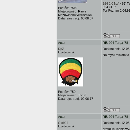
924 2.0 N/A
- 83' 
924 CUP
Postów:
7519
Tor Poznań 2:04,9
Miejscowość:
Rawa
Mazowiecka/Warszawa
Data rejestracji:
03.08.07
Autor
RE: 924 Targa '78
DpZ
Dodane dnia 12-06
Użytkownik
Na myśli miałem ta
Postów:
750
Miejscowość:
Toruń
Data rejestracji:
02.06.17
Autor
RE: 924 Targa '78
Olo924
Dodane dnia 12-06
Użytkownik
gratuluję, ładnie w