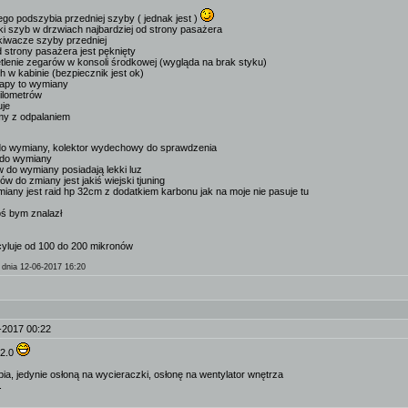
ego podszybia przedniej szyby ( jednak jest )
lki szyb w drzwiach najbardziej od strony pasażera
skiwacze szyby przedniej
d strony pasażera jest pęknięty
ietlenie zegarów w konsoli środkowej (wygląda na brak styku)
h w kabinie (bezpiecznik jest ok)
klapy to wymiany
 kilometrów
uje
my z odpalaniem
 do wymiany, kolektor wydechowy do sprawdzenia
 do wymiany
 do wymiany posiadają lekki luz
ów do zmiany jest jakiś wiejski tjuning
miany jest raid hp 32cm z dodatkiem karbonu jak na moje nie pasuje tu
oś bym znalazł
cyluje od 100 do 200 mikronów
dnia 12-06-2017 16:20
-2017 00:22
 2.0
ia, jedynie osłoną na wycieraczki, osłonę na wentylator wnętrza
.