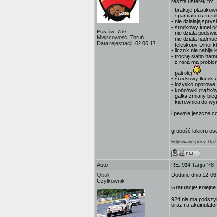
reszta usterek to:
- brakuje plastikow
- sparciałe uszcze
- nie działają spry
- środkowy tunel o
Postów:
750
- nie działa podśw
Miejscowość:
Toruń
- nie działa nadmuc
Data rejestracji:
02.06.17
- teleskopy tylnej 
- licznik nie nabija
- trochę słabo ham
- z rana ma proble
- pali olej
- środkowy tłumik
- łożysko oporowe
- końcówki drążków
- gałka zmiany bieg
- kierownica do wy
i pewnie jeszcze c
grubość lakieru os
Edytowane przez
DpZ
Autor
RE: 924 Targa '78
Qbak
Dodane dnia 12-06
Użytkownik
Gratulacje! Kolejne
924 nie ma podszyb
oraz na akumulator