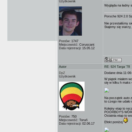
Użytkownik
Wygląda na ładny s
Porsche 924 2.0 S
Nie przestaliśmy si
Stajemy się starzy,
Postów:
1747
Miejscowość:
Coruscant
Data rejestracji:
15.05.12
Autor
RE: 924 Targa '78
DpZ
Dodane dnia 11-06
Użytkownik
W piątek miałem wo
się w kilku h maks 
Na początek aut
to czego nie udało
Kolejny etap to r
POORBOY'S WORLD B
Ostatnia etap to
Postów:
750
Miejscowość:
Toruń
Efekt poniżej
Data rejestracji:
02.06.17