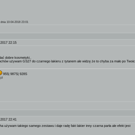
dnia 10-04-2018 23:01
-2017 22:15
dać dobre kosmetyki..
chów używam GS27 do czarnego lakieru z tytanem ale widzę że to chyba za mało po Twoich 
955| 987S| 928S
pl
-2017 22:41
a używam takiego samego zestawu i daje radę fakt lakier inny czarna parła ale efekt jest