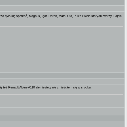
ze było się spotkać, Magnus, Igor, Darek, Mata, Olo, Pulka i wiele starych twarzy. Fajnie,
ę też Renault Alpine A110 ale niestety nie zmieściłem się w środku.