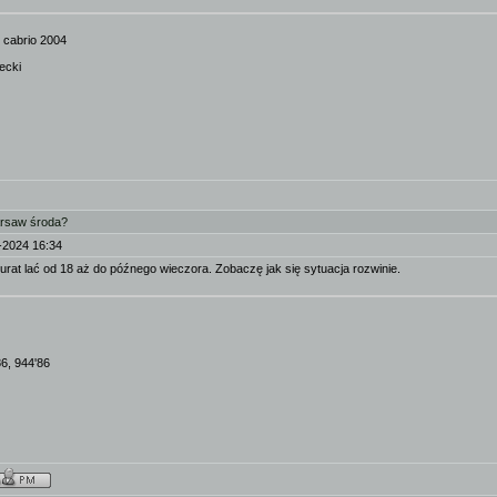
 cabrio 2004
ecki
arsaw środa?
-2024 16:34
urat lać od 18 aż do późnego wieczora. Zobaczę jak się sytuacja rozwinie.
86, 944'86