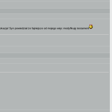
kazja! Syn powiedział że fajniejsze od mojego więc modyfikuję testament