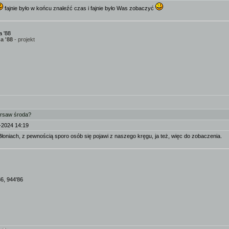
fajnie było w końcu znaleźć czas i fajnie było Was zobaczyć
 '88
a '88
- projekt
arsaw środa?
-2024 14:19
Błoniach, z pewnością sporo osób się pojawi z naszego kręgu, ja też, więc do zobaczenia.
86, 944'86