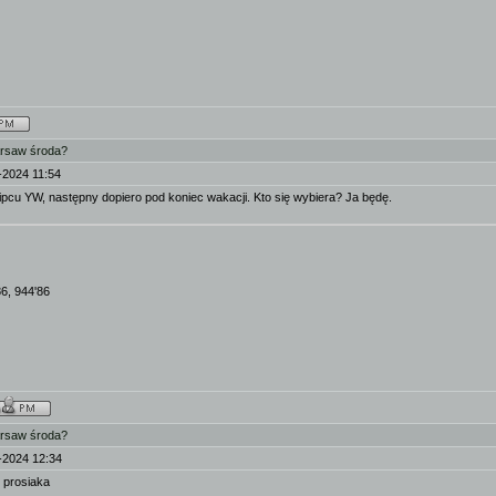
arsaw środa?
-2024 11:54
 lipcu YW, następny dopiero pod koniec wakacji. Kto się wybiera? Ja będę.
86, 944'86
arsaw środa?
-2024 12:34
z prosiaka