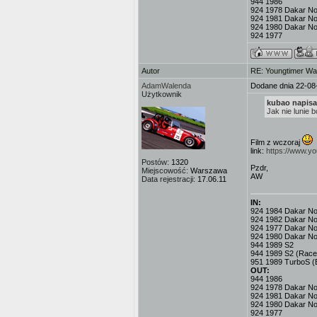
944 1986
924 1978 Dakar No.
924 1981 Dakar No
924 1980 Dakar No
924 1977
Autor
RE: Youngtimer W
AdamWalenda
Dodane dnia 22-08
Użytkownik
kubao napisał
Jak nie lunie 
Film z wczoraj
link:
https://www.
Postów:
1320
Pzdr,
Miejscowość:
Warszawa
AW
Data rejestracji:
17.06.11
IN:
924 1984 Dakar No.3
924 1982 Dakar No
924 1977 Dakar No.
924 1980 Dakar No
944 1989 S2
944 1989 S2 (Race
951 1989 TurboS (
OUT:
944 1986
924 1978 Dakar No.
924 1981 Dakar No
924 1980 Dakar No
924 1977