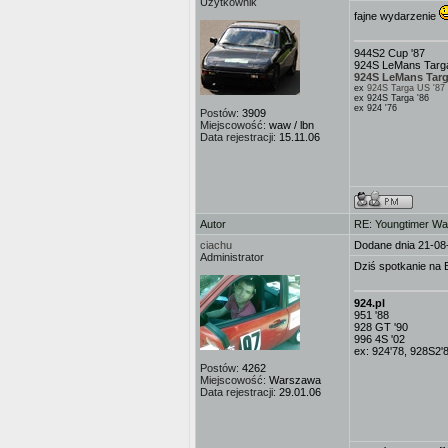
Użytkownik
fajne wydarzenie
944S2 Cup '87
924S LeMans Targa
924S LeMans Targ
ex
924S Targa US '87
ex 924S Targa '86
ex 924 '76
Postów:
3909
Miejscowość:
waw / lbn
Data rejestracji:
15.11.06
Autor
RE: Youngtimer W
ciachu
Dodane dnia 21-08
Administrator
Dziś spotkanie na 
924.pl
951 '88
928 GT '90
996 4S '02
ex: 924'78, 928S2'
Postów:
4262
Miejscowość:
Warszawa
Data rejestracji:
29.01.06