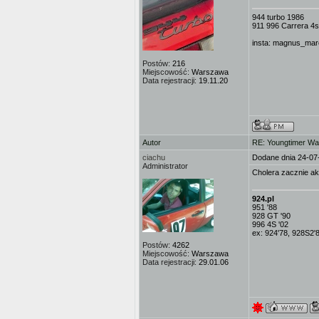
944 turbo 1986
911 996 Carrera 4s
insta: magnus_mar
Postów:
216
Miejscowość:
Warszawa
Data rejestracji:
19.11.20
Autor
RE: Youngtimer W
ciachu
Dodane dnia 24-07
Administrator
Cholera zacznie ak
924.pl
951 '88
928 GT '90
996 4S '02
ex: 924'78, 928S2'
Postów:
4262
Miejscowość:
Warszawa
Data rejestracji:
29.01.06