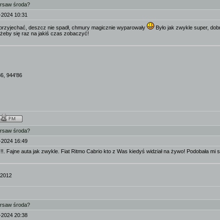
arsaw środa?
-2024 10:31
 przyjechać, deszcz nie spadł, chmury magicznie wyparowały
Było jak zwykle super, dobr
 żeby się raz na jakiś czas zobaczyć!
86, 944'86
arsaw środa?
-2024 16:49
!!. Fajne auta jak zwykle. Fiat Ritmo Cabrio kto z Was kiedyś widział na żywo! Podobała mi si
'2012
arsaw środa?
-2024 20:38