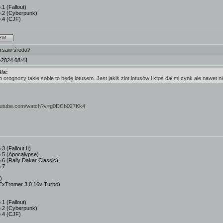
1 (Fallout)
.2 (Cyberpunk)
.4 (CJF)
arsaw środa?
-2024 08:41
/a:
bo orognozy takie sobie to będę lotusem. Jest jakiś zlot lotusów i ktoś dał mi cynk ale nawet 
youtube.com/watch?v=g0DCb027Kk4
 (Fallout II)
.5 (Apocalypse)
6 (Rally Dakar Classic)
.7
)
ExTromer 3,0 16v Turbo)
1 (Fallout)
.2 (Cyberpunk)
.4 (CJF)