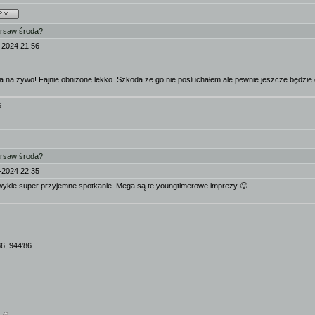
arsaw środa?
-2024 21:56
a na żywo! Fajnie obniżone lekko. Szkoda że go nie posłuchałem ale pewnie jeszcze będzie o
6
arsaw środa?
-2024 22:35
wykle super przyjemne spotkanie. Mega są te youngtimerowe imprezy 🙂
86, 944'86