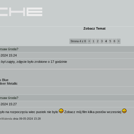
Zobacz Temat
Strona 4 z 6
<
1
2
3
4
5
6
>
arsaw środa?
-2024 15:24
 był zajęty, zdjęcie było zrobione o 17 godzinie
s Blue
lver Metallic
arsaw środa?
-2024 15:27
ło na rozpoczęciu wiec pustek nie było
Zobacz mój film kilka postów wczesniej
mWalenda
dnia 09-05-2024 15:28