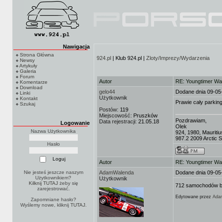
Nawigacja
Strona Główna
924.pl
| Klub 924.pl |
Zloty/Imprezy/Wydarzenia
Newsy
Artykuły
Galeria
Forum
Autor
RE: Youngtimer W
Komentarze
Download
gelo44
Dodane dnia 09-05
Linki
Użytkownik
Kontakt
Prawie cały parking
Szukaj
Postów:
119
Miejscowość:
Pruszków
Pozdrawiam,
Data rejestracji:
21.05.18
Logowanie
Olek
Nazwa Użytkownika
924, 1980, Mauritiu
987.2 2009 Arctic Si
Hasło
Autor
RE: Youngtimer W
Nie jesteś jeszcze naszym
AdamWalenda
Dodane dnia 09-05
Użytkownikiem?
Użytkownik
Kilknij TUTAJ
żeby się
712 samochodów by
zarejestrować.
Edytowane przez
Ada
Zapomniane hasło?
Wyślemy nowe, kliknij
TUTAJ
.