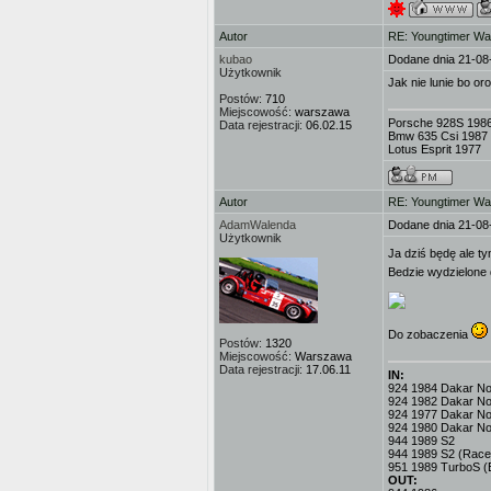
Autor
RE: Youngtimer W
kubao
Dodane dnia 21-08
Użytkownik
Jak nie lunie bo or
Postów:
710
Miejscowość:
warszawa
Porsche 928S 198
Data rejestracji:
06.02.15
Bmw 635 Csi 1987
Lotus Esprit 1977
Autor
RE: Youngtimer W
AdamWalenda
Dodane dnia 21-08
Użytkownik
Ja dziś będę ale t
Bedzie wydzielone 
Do zobaczenia
Postów:
1320
Miejscowość:
Warszawa
Data rejestracji:
17.06.11
IN:
924 1984 Dakar No.3
924 1982 Dakar No
924 1977 Dakar No.
924 1980 Dakar No
944 1989 S2
944 1989 S2 (Race
951 1989 TurboS (
OUT: