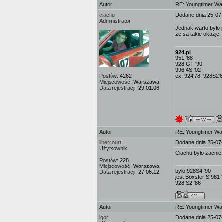
Autor
RE: Youngtimer W
ciachu
Dodane dnia 25-07
Administrator
Jednak warto było
że są takie okazje,
924.pl
951 '88
928 GT '90
996 4S '02
Postów:
4262
ex: 924'78, 928S2'
Miejscowość:
Warszawa
Data rejestracji:
29.01.06
Autor
RE: Youngtimer W
libercourt
Dodane dnia 25-07
Użytkownik
Ciachu było zacnie!
Postów:
228
Miejscowość:
Warszawa
było 928S4 '90
Data rejestracji:
27.06.12
jest Boxster S 981 
928 S2 '86
Autor
RE: Youngtimer W
igor
Dodane dnia 25-07