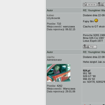
Autor
RE: Youngtimer W
kubao
Dodane dnia 22-08
Użytkownik
Fajny film
Postów:
710
Miejscowość:
warszawa
Ciachu to GT ekstr
Data rejestracji:
06.02.15
Porsche 928S 198
Bmw 635 Csi 1987
Lotus Esprit 1977
Autor
RE: Youngtimer W
ciachu
Dodane dnia 22-08
Administrator
Hehe dzięki! Jak z
924.pl
951 '88
928 GT '90
996 4S '02
ex: 924'78, 928S2'
Postów:
4262
Miejscowość:
Warszawa
Data rejestracji:
29.01.06