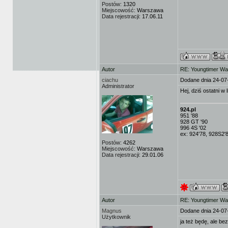
Postów:
1320
Miejscowość:
Warszawa
Data rejestracji:
17.06.11
Autor
RE: Youngtimer W
ciachu
Dodane dnia 24-07
Administrator
Hej, dziś ostatni w
924.pl
951 '88
928 GT '90
996 4S '02
ex: 924'78, 928S2'
Postów:
4262
Miejscowość:
Warszawa
Data rejestracji:
29.01.06
Autor
RE: Youngtimer W
Magnus
Dodane dnia 24-07
Użytkownik
ja też będę, ale be