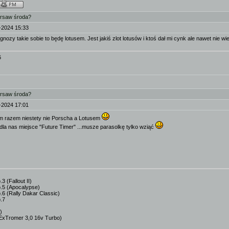
arsaw środa?
-2024 15:33
ognozy takie sobie to będę lotusem. Jest jakiś zlot lotusów i ktoś dał mi cynk ale nawet nie w
6
arsaw środa?
-2024 17:01
ym razem niestety nie Porscha a Lotusem
dla nas miejsce "Future Timer" ...musze parasolkę tylko wziąć
 (Fallout II)
.5 (Apocalypse)
6 (Rally Dakar Classic)
.7
)
ExTromer 3,0 16v Turbo)