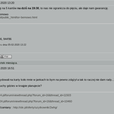
-2020 13:20
ję na 5 kartów
na dziś na 19:30
, to nas nie ogranicza do pięciu, ale daje nam gwarancję.
 Bemowo
n.pl/public_html/tor-bemowo.html
86, 944'86
hu
dnia 05-02-2020 13:22
rtek miesiąca.
-2020 16:51
ydowali na karty koło mnie w jankach to bym na pewno zdążył a tak to raczej nie dam rady...
uchy gdzies w knajpie planujecie?
924.pl/forum/viewthread.php?forum_id=16&thread_id=11503
/924.pl/forum/viewthread.php?forum_id=16&thread_id=10460
/zamiany :
http://olx.pl/oferty/uzytkownik/2whg/