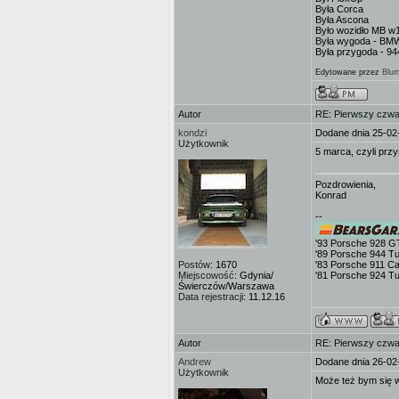
Była Corca
Była Ascona
Było wozidło MB w
Była wygoda - BM
Była przygoda - 9
Edytowane przez
Blu
Autor
RE: Pierwszy czwa
kondzi
Dodane dnia 25-02
Użytkownik
5 marca, czyli prz
Pozdrowienia,
Konrad
--
'93 Porsche 928 G
'89 Porsche 944 T
Postów:
1670
'83 Porsche 911 Ca
Miejscowość:
Gdynia/
'81 Porsche 924 T
Świerczów/Warszawa
Data rejestracji:
11.12.16
Autor
RE: Pierwszy czwa
Andrew
Dodane dnia 26-02
Użytkownik
Może też bym się 