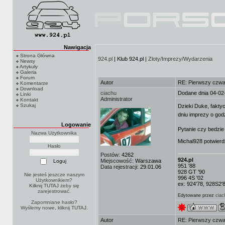
Nawigacja
Strona Główna
924.pl
| Klub 924.pl |
Zloty/Imprezy/Wydarzenia
Newsy
Artykuły
Galeria
Forum
Autor
RE: Pierwszy czwa
Komentarze
Download
ciachu
Dodane dnia 04-02
Linki
Administrator
Kontakt
Szukaj
Dzieki Duke, fakty
dniu imprezy o godz
Logowanie
Pytanie czy bedzie
Nazwa Użytkownika
Michal928 potwierd
Hasło
Postów:
4262
924.pl
Miejscowość:
Warszawa
951 '88
Data rejestracji:
29.01.06
928 GT '90
Nie jesteś jeszcze naszym
996 4S '02
Użytkownikiem?
ex: 924'78, 928S2'
Kilknij TUTAJ
żeby się
zarejestrować.
Edytowane przez
ciac
Zapomniane hasło?
Wyślemy nowe, kliknij
TUTAJ
.
Autor
RE: Pierwszy czwa