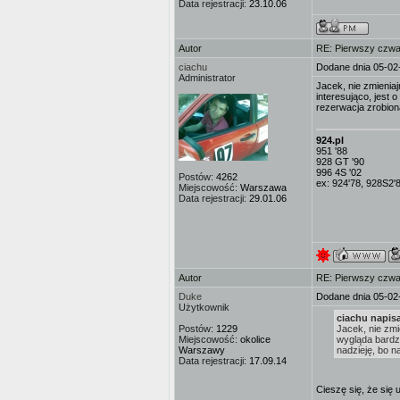
Data rejestracji:
23.10.06
Autor
RE: Pierwszy czwa
ciachu
Dodane dnia 05-02
Administrator
Jacek, nie zmienia
interesująco, jest 
rezerwacja zrobion
924.pl
951 '88
928 GT '90
996 4S '02
Postów:
4262
ex: 924'78, 928S2'
Miejscowość:
Warszawa
Data rejestracji:
29.01.06
Autor
RE: Pierwszy czwa
Duke
Dodane dnia 05-02
Użytkownik
ciachu napisa
Postów:
1229
Jacek, nie zmi
Miejscowość:
okolice
wygląda bardzo
Warszawy
nadzieję, bo na
Data rejestracji:
17.09.14
Cieszę się, że się 