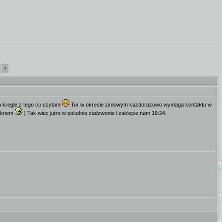
>
a kregle z tego co czytam
Tor w okresie zimowym kazdorazowo wymaga kontaktu w
a oknem
) Tak wiec jutro w poludnie zadzwonie i zaklepie nam 19:24.