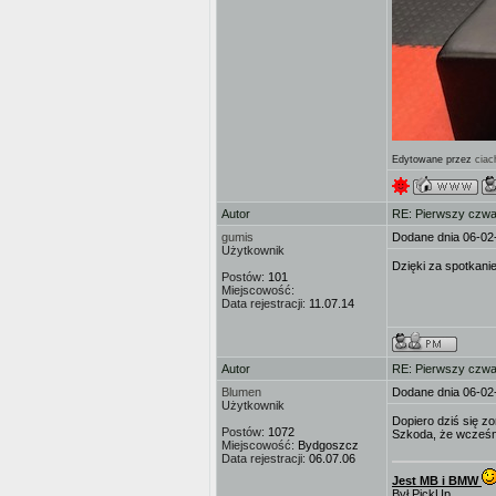
Edytowane przez
ciac
Autor
RE: Pierwszy czwa
gumis
Dodane dnia 06-02
Użytkownik
Dzięki za spotkani
Postów:
101
Miejscowość:
Data rejestracji:
11.07.14
Autor
RE: Pierwszy czwa
Blumen
Dodane dnia 06-02
Użytkownik
Dopiero dziś się z
Postów:
1072
Szkoda, że wcześni
Miejscowość:
Bydgoszcz
Data rejestracji:
06.07.06
Jest MB i BMW
Był PickUp