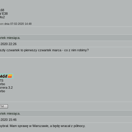
168
W E38
44s2
men
dnia 07-02-2020 14:48
rtek miesiąca.
-2020 22:26
yszły czwartek to pierwszy czwartek marca - co z nim robimy?
TS
urbo
rrera 3.2
urbo
rtek miesiąca.
-2020 15:46
wybrał. Mam sprawę w Warszawie, a będę wracał z północy.