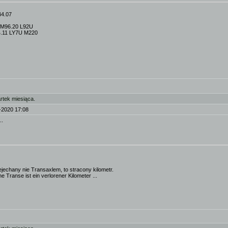
44.07
5 M96.20 L92U
44.11 LY7U M220
rtek miesiąca.
-2020 17:08
..
ejechany nie Transaxlem, to stracony kilometr.
e Transe ist ein verlorener Kilometer ...