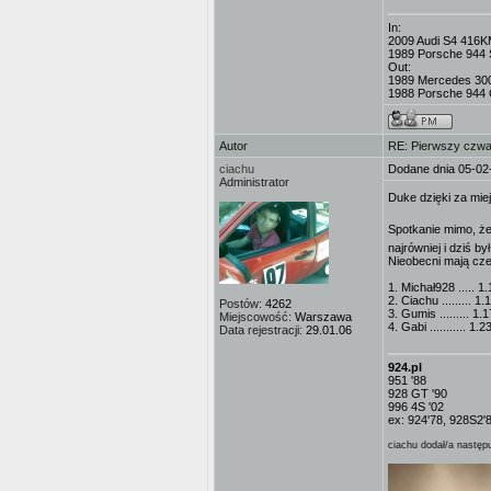
In:
2009 Audi S4 416K
1989 Porsche 944 
Out:
1989 Mercedes 3
1988 Porsche 944 C
Autor
RE: Pierwszy czwa
ciachu
Dodane dnia 05-02
Administrator
Duke dzięki za miej
Spotkanie mimo, ż
najrówniej i dziś b
Nieobecni mają cze
1. Michał928 ..... 1
2. Ciachu ......... 1.
Postów:
4262
3. Gumis ......... 1.
Miejscowość:
Warszawa
4. Gabi ........... 1.2
Data rejestracji:
29.01.06
924.pl
951 '88
928 GT '90
996 4S '02
ex: 924'78, 928S2'
ciachu dodał/a następu