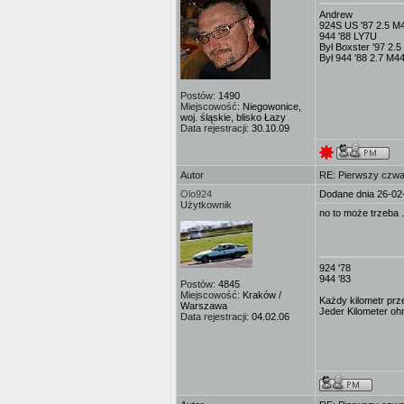
Andrew
924S US '87 2.5 M
944 '88 LY7U
Był Boxster '97 2.
Był 944 '88 2.7 M
Postów:
1490
Miejscowość:
Niegowonice,
woj. śląskie, blisko Łazy
Data rejestracji:
30.10.09
Autor
RE: Pierwszy czwa
Olo924
Dodane dnia 26-02
Użytkownik
no to może trzeba .
924 '78
944 '83
Postów:
4845
Miejscowość:
Kraków /
Każdy kilometr prz
Warszawa
Jeder Kilometer ohn
Data rejestracji:
04.02.06