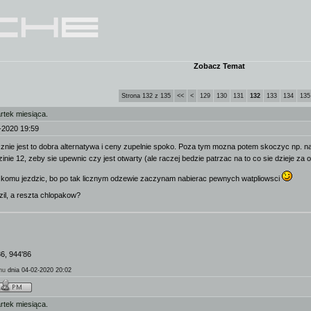
Zobacz Temat
Strona 132 z 135
<<
<
129
130
131
132
133
134
135
rtek miesiąca.
-2020 19:59
cznie jest to dobra alternatywa i ceny zupelnie spoko. Poza tym mozna potem skoczyc np. n
inie 12, zeby sie upewnic czy jest otwarty (ale raczej bedzie patrzac na to co sie dzieje z
 komu jezdzic, bo po tak licznym odzewie zaczynam nabierac pewnych watpliowsci
zil, a reszta chlopakow?
86, 944'86
hu
dnia 04-02-2020 20:02
rtek miesiąca.