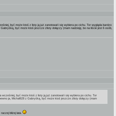
niej, być może ktoś z listy ją już zanotował i się wybiera po cichu. Tor wygląda bardzo
z Gabryśką, być może ktoś jeszcze zlisty dołączy (mam nadzieję, bo na liście jest 6 osób,
cześniej, być może ktoś z listy ją już zanotował i się wybiera po cichu. Tor
a pewno ja, Michał928 z Gabryśką, być może ktoś jeszcze zlisty dołączy (mam
aczej bliżej lata.