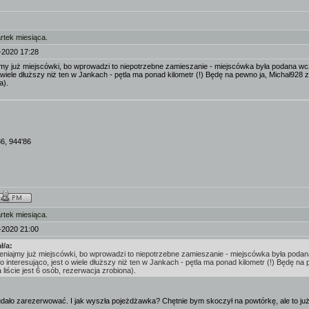
rtek miesiąca.
-2020 17:28
jmy już miejscówki, bo wprowadzi to niepotrzebne zamieszanie - miejscówka była podana wcześ
o wiele dłuższy niż ten w Jankach - pętla ma ponad kilometr (!) Będę na pewno ja, Michał928 
a).
86, 944'86
rtek miesiąca.
-2020 21:00
ł/a:
eniajmy już miejscówki, bo wprowadzi to niepotrzebne zamieszanie - miejscówka była podana w
 interesująco, jest o wiele dłuższy niż ten w Jankach - pętla ma ponad kilometr (!) Będę n
 liście jest 6 osób, rezerwacja zrobiona).
udało zarezerwować. I jak wyszła pojeżdżawka? Chętnie bym skoczył na powtórkę, ale to już r