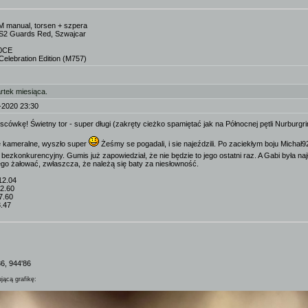
M manual, torsen + szpera
S2 Guards Red, Szwajcar
00CE
elebration Edition (M757)
rtek miesiąca.
-2020 23:30
scówkę! Świetny tor - super długi (zakręty cieżko spamiętać jak na Północnej pętli Nurburgr
e kameralne, wyszło super
Żeśmy se pogadali, i sie najeździli. Po zaciekłym boju Mich
ył bezkonkurencyjny. Gumis już zapowiedział, że nie będzie to jego ostatni raz. A Gabi była n
go żałować, zwłaszcza, że należą się baty za niesłowność.
.12.04
12.60
17.60
3.47
86, 944'86
jącą grafikę: