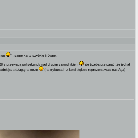
ingu
), same karty szybkie i równe.
ał928 z przewagą pół sekundy nad drugim zawodnikiem
ale trzeba przyznać, że jechał
ajładniejsza dżagą na torze
(na trybunach z kolei pięknie reprezentowała nas Aga).