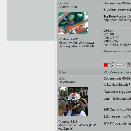
ciachu
Dodane dnia 05-02
Administrator
Zrobiłem rezerwac
Tor Pole-Position
http://pole-positio
924.pl
951 '88
928 GT '90
Postów:
4262
996 4S '02
Miejscowość:
Warszawa
ex: 924'78, 928S2'
Data rejestracji:
29.01.06
Edytowane przez
ciac
Autor
RE: Pierwszy czwa
vip3r
Dodane dnia 05-02
Użytkownik
to kto dziś będzie?
(jkabyście się zdec
potem jakies pogad
968 Cabrio
http://
911 i reszta
http:/
Postów:
6113
FANTY do spylenia
Miejscowość:
Wolica (k.W-
wy/Janek)