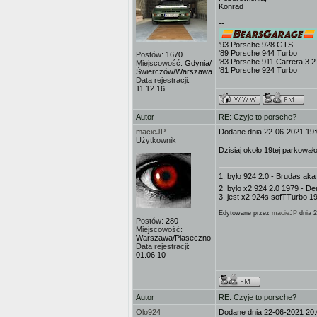
Konrad
--
'93 Porsche 928 GTS
'89 Porsche 944 Turbo
Postów:
1670
'83 Porsche 911 Carrera 3.2
Miejscowość:
Gdynia/
'81 Porsche 924 Turbo
Świerczów/Warszawa
Data rejestracji:
11.12.16
Autor
RE: Czyje to porsche?
macieJP
Dodane dnia 22-06-2021 19
Użytkownik
Dzisiaj około 19tej parkowa
1. było 924 2.0 - Brudas aka
2. było x2 924 2.0 1979 - D
3. jest x2 924s sofTTurbo 19
Edytowane przez
macieJP
dnia 2
Postów:
280
Miejscowość:
Warszawa/Piaseczno
Data rejestracji:
01.06.10
Autor
RE: Czyje to porsche?
Olo924
Dodane dnia 22-06-2021 20