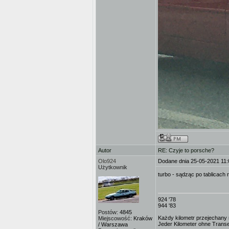
Autor
RE: Czyje to porsche?
Olo924
Dodane dnia 25-05-2021 11:
Użytkownik
turbo - sądząc po tablicach re
924 '78
944 '83
Postów:
4845
Każdy kilometr przejechany n
Miejscowość:
Kraków
Jeder Kilometer ohne Transe i
/ Warszawa