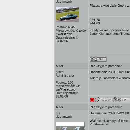
Użytkownik
Pilatus, a właściwie Gotka ..
924 '78
944 '83
Postów:
4845
Każdy kilometr przejechany n
Miejscowość:
Kraków
Jeder Kilometer ohne Transe i
/ Warszawa
Data rejestracji:
04.02.06
Autor
RE: Czyje to porsche?
gotka
Dodane dnia 23-06-2021 00
Administrator
Tak to ja, siedziałam w środ
Postów:
150
Miejscowość:
Cz-
wa/Piaseczno
Data rejestracji:
28.01.06
Autor
RE: Czyje to porsche?
JG
Dodane dnia 23-06-2021 08
Użytkownik
Właśnie miałem pytać o złot
Pozdrowienia