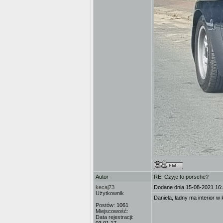
Autor
RE: Czyje to porsche?
kecaj73
Dodane dnia 15-08-2021 16
Użytkownik
Daniela, ładny ma interior w 
Postów:
1061
Miejscowość:
Data rejestracji: