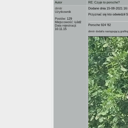
Autor
RE: Czyje to porsche?
dimitr
Dodane dnia 15-08-2021 16
Użytkownik
Przyznać się kto odwiedził S
Postów:
129
Miejscowość:
Łódź
Porsche 924 '82
Data rejestracji:
10.11.15
dimitr dodał/a następującą grafikę