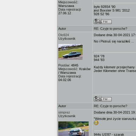
Miejscowość:
Warszawa
było 928S4 '90
Data rejestracji:
jest Boxster S 981 '2012
27.06.12
928 S2 '86
Autor
RE: Czyje to porsche?
Olo924
Dodane dnia 30-04-2021 17
Użytkownik
No i Piotruś się naraziłeś ...
924 '78
944 '83
Postów:
4845
Każdy kilometr przejechany n
Miejscowość:
Kraków
Jeder Kilometer ohne Transe i
/ Warszawa
Data rejestracji:
04.02.06
Autor
RE: Czyje to porsche?
simprez
Dodane dnia 30-04-2021 19
Użytkownik
"Wesołe jest życie staruszka!
944s US'87 - szarak