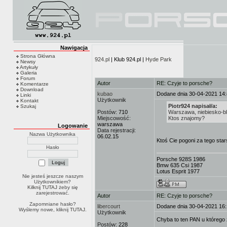
Nawigacja
Strona Główna
924.pl
| Klub 924.pl |
Hyde Park
Newsy
Artykuły
Galeria
Forum
Autor
RE: Czyje to porsche?
Komentarze
Download
kubao
Dodane dnia 30-04-2021 14
Linki
Użytkownik
Kontakt
Piotr924 napisał/a:
Szukaj
Postów:
710
Warszawa, niebiesko-bl
Miejscowość:
Ktos znajomy?
warszawa
Logowanie
Data rejestracji:
Nazwa Użytkownika
06.02.15
Ktoś Cie pogoni za tego st
Hasło
Porsche 928S 1986
Bmw 635 Csi 1987
Lotus Esprit 1977
Nie jesteś jeszcze naszym
Użytkownikiem?
Kilknij TUTAJ
żeby się
zarejestrować.
Autor
RE: Czyje to porsche?
Zapomniane hasło?
libercourt
Dodane dnia 30-04-2021 16
Wyślemy nowe, kliknij
TUTAJ
.
Użytkownik
Chyba to ten PAN u którego 
Postów:
228