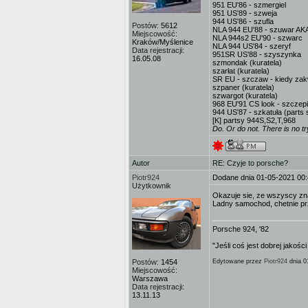
951 EU'86 - szmergiel
951 US'89 - szweja
944 US'86 - szufla
Postów:
5612
NLA 944 EU'88 - szuwar AKA
Miejscowość:
NLA 944s2 EU'90 - szwarc
Kraków/Myślenice
NLA 944 US'84 - szeryf
Data rejestracji:
951SR US'88 - szyszynka
16.05.08
szmondak (kuratela)
szarłat (kuratela)
SR EU - szczaw - kiedy zak
szpaner (kuratela)
szwargot (kuratela)
968 EU'91 CS look - szczepi
944 US'87 - szkatuła (parts 
[K] partsy 944S,S2,T,968
Do. Or do not. There is no tr
Autor
RE: Czyje to porsche?
Piotr924
Dodane dnia 01-05-2021 00
Użytkownik
Okazuje sie, ze wszyscy znaj
Ladny samochod, chetnie prz
Porsche 924, '82
"Jeśli coś jest dobrej jakośc
Postów:
1454
Edytowane przez
Piotr924
dnia 0
Miejscowość:
Warszawa
Data rejestracji:
13.11.13