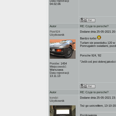
Data rejestracji:
04.02.06
Autor
RE: Czyje to porsche?
Piotr924
Dodane dnia 25-05-2021 20
Użytkownik
Bardzo turbo
Turlam sie powolutku 120 w 
Pomrugalem swiatlami, pozdr
Porsche 924, '82
"Jeśli coś jest dobrej jakośc
Postów:
1454
Miejscowość:
Warszawa
Data rejestracji:
13.11.13
Autor
RE: Czyje to porsche?
kondzi
Dodane dnia 25-05-2021 23
Użytkownik
Też go ustrzeliłem, 13-10-2
Pozdrowienia,