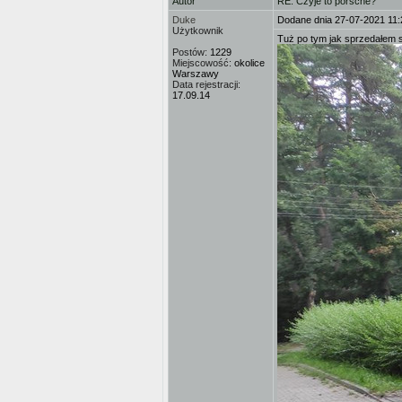
Autor
RE: Czyje to porsche?
Duke
Dodane dnia 27-07-2021 11:
Użytkownik
Tuż po tym jak sprzedałem sw
Postów:
1229
Miejscowość:
okolice
Warszawy
Data rejestracji:
17.09.14