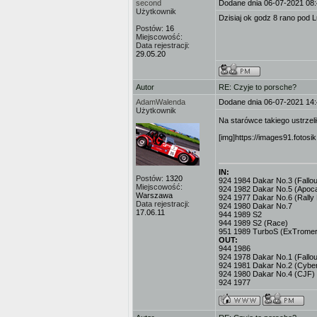
second
Dodane dnia 06-07-2021 08
Użytkownik
Dzisiaj ok godz 8 rano pod 
Postów:
16
Miejscowość:
Data rejestracji:
29.05.20
Autor
RE: Czyje to porsche?
AdamWalenda
Dodane dnia 06-07-2021 14
Użytkownik
Na starówce takiego ustrzel
[img]https://images91.fotosi
IN:
Postów:
1320
924 1984 Dakar No.3 (Fallout
Miejscowość:
924 1982 Dakar No.5 (Apoc
Warszawa
924 1977 Dakar No.6 (Rally 
Data rejestracji:
924 1980 Dakar No.7
17.06.11
944 1989 S2
944 1989 S2 (Race)
951 1989 TurboS (ExTromer
OUT:
944 1986
924 1978 Dakar No.1 (Fallou
924 1981 Dakar No.2 (Cybe
924 1980 Dakar No.4 (CJF)
924 1977