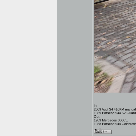
In:
2009 Audi S4 416KM manual,
1989 Porsche 944 S2 Guard
Out:
1989 Mercedes 300CE
1988 Porsche 944 Celebratio