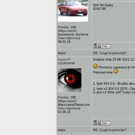
924 '84 (było)
924S '86
Postów:
186
Miejscowość:
Konstancin-Jeziorna
Data rejestracji:
08.01.15
Autor
RE: Czyje to porsche?
macieJP
Dodane dnia 23-06-2021 12
Użytkownik
Pierwszy zauważył je mój 
Pokonał mnie
1. było 924 2.0 - Brudas aka
2. było x2 924 2.0 1979 - D
3. jest x2 924s sofTTurbo 19
Postów:
280
Miejscowość:
Warszawa/Piaseczno
Data rejestracji:
01.06.10
Autor
RE: Czyje to porsche?