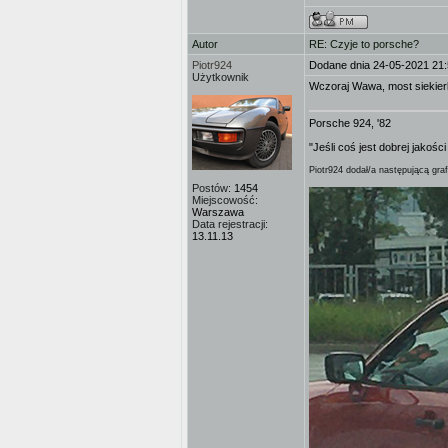
Autor
RE: Czyje to porsche?
Piotr924
Dodane dnia 24-05-2021 21
Użytkownik
Wczoraj Wawa, most siekier
Porsche 924, '82
"Jeśli coś jest dobrej jakośc
Piotr924 dodał/a następującą graf
Postów:
1454
Miejscowość:
Warszawa
Data rejestracji:
13.11.13