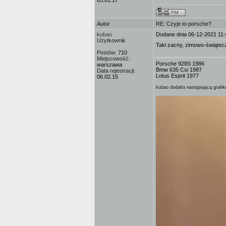
03.01.17
Autor
RE: Czyje to porsche?
kubao
Dodane dnia 06-12-2021 11:
Użytkownik
Taki zacny, zimowo-świątec
Postów:
710
Miejscowość:
Porsche 928S 1986
warszawa
Bmw 635 Csi 1987
Data rejestracji:
Lotus Esprit 1977
06.02.15
kubao dodał/a następującą grafik