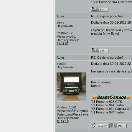
1988 Porsche 944 Celebratio
Autor
RE: Czyje to porsche?
aleks
Dodane dnia 30-01-2022 19
Użytkownik
chyba ori, bo pierwszy raz 
Postów:
179
produkt firmy Eckel
Miejscowość:
Data rejestracji:
21.11.07
Autor
RE: Czyje to porsche?
kondzi
Dodane dnia 30-01-2022 22
Użytkownik
Nie wiem czy ori, ale te śru
Pozdrowienia,
Konrad
--
'93 Porsche 928 GTS
'89 Porsche 944 Turbo
Postów:
1670
'83 Porsche 911 Carrera 3.2
Miejscowość:
Gdynia/
'81 Porsche 924 Turbo
Świerczów/Warszawa
Data rejestracji:
11.12.16