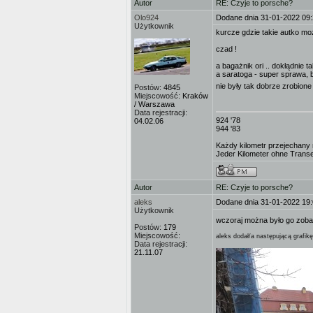
Autor
RE: Czyje to porsche?
Olo924
Dodane dnia 31-01-2022 09
Użytkownik
kurcze gdzie takie autko mo
czad !
a bagażnik ori .. dokłądnie 
a saratoga - super sprawa,
nie były tak dobrze zrobione 
Postów:
4845
Miejscowość:
Kraków
/ Warszawa
Data rejestracji:
924 '78
04.02.06
944 '83
Każdy kilometr przejechany n
Jeder Kilometer ohne Transe i
Autor
RE: Czyje to porsche?
aleks
Dodane dnia 31-01-2022 19
Użytkownik
wczoraj można było go zob
Postów:
179
Miejscowość:
aleks dodał/a następującą grafikę
Data rejestracji:
21.11.07