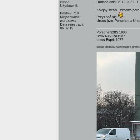
kubao
Dodane dnia 08-12-2021 11:
Użytkownik
Kolejny strzał - zimowa por
Postów:
710
Miejscowość:
Przyznać się!
warszawa
Ursus (tzn. Porsche na Ursu
Data rejestracji:
06.02.15
Porsche 928S 1986
Bmw 635 Csi 1987
Lotus Esprit 1977
kubao dodał/a następującą grafik