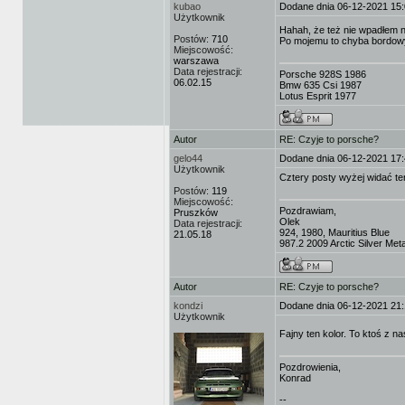
kubao
Dodane dnia 06-12-2021 15
Użytkownik
Hahah, że też nie wpadłem n
Postów:
710
Po mojemu to chyba bordow
Miejscowość:
warszawa
Data rejestracji:
Porsche 928S 1986
06.02.15
Bmw 635 Csi 1987
Lotus Esprit 1977
Autor
RE: Czyje to porsche?
gelo44
Dodane dnia 06-12-2021 17
Użytkownik
Cztery posty wyżej widać t
Postów:
119
Miejscowość:
Pozdrawiam,
Pruszków
Olek
Data rejestracji:
924, 1980, Mauritius Blue
21.05.18
987.2 2009 Arctic Silver Meta
Autor
RE: Czyje to porsche?
kondzi
Dodane dnia 06-12-2021 21
Użytkownik
Fajny ten kolor. To ktoś z 
Pozdrowienia,
Konrad
--