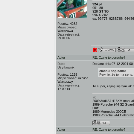
924.pl
951 '88
928 GT '90
996 4S '02
ex: 924'78, 928S2'86, 944'86
Postów:
4262
Miejscowość:
Warszawa
Data rejestracji:
29.01.06
Autor
RE: Czyje to porsche?
Duke
Dodane dnia 07-12-2021 00
Użytkownik
ciachu napisał/a:
Postów:
1229
Pewnie, że to ma sens. 
Miejscowość:
okolice
Warszawy
Data rejestracji:
To super, zajmę się tym jak r
17.09.14
In:
2009 Audi S4 416KM manual,
1989 Porsche 944 S2 Guard
Out:
1989 Mercedes 300CE
1988 Porsche 944 Celebratio
Autor
RE: Czyje to porsche?