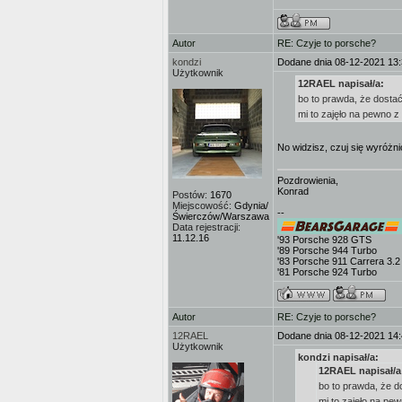
Autor
RE: Czyje to porsche?
kondzi
Dodane dnia 08-12-2021 13
Użytkownik
12RAEL napisał/a:
bo to prawda, że dostać 
mi to zajęło na pewno z
No widzisz, czuj się wyróżn
Pozdrowienia,
Konrad
Postów:
1670
Miejscowość:
Gdynia/
--
Świerczów/Warszawa
Data rejestracji:
11.12.16
'93 Porsche 928 GTS
'89 Porsche 944 Turbo
'83 Porsche 911 Carrera 3.2
'81 Porsche 924 Turbo
Autor
RE: Czyje to porsche?
12RAEL
Dodane dnia 08-12-2021 14
Użytkownik
kondzi napisał/a:
12RAEL napisał/a
bo to prawda, że do
mi to zajęło na pew