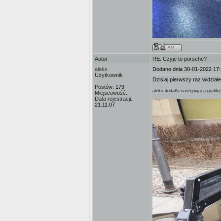
Autor
RE: Czyje to porsche?
aleks
Dodane dnia 30-01-2022 17
Użytkownik
Dzisiaj pierwszy raz widział
Postów:
179
aleks dodał/a następującą grafikę
Miejscowość:
Data rejestracji:
21.11.07