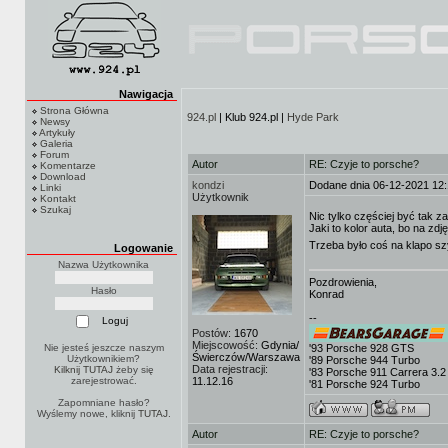
Nawigacja
Strona Główna
924.pl
| Klub 924.pl |
Hyde Park
Newsy
Artykuły
Galeria
Forum
Autor
RE: Czyje to porsche?
Komentarze
Download
kondzi
Dodane dnia 06-12-2021 12
Linki
Użytkownik
Kontakt
Szukaj
Nic tylko częściej być tak
Jaki to kolor auta, bo na zd
Trzeba było coś na klapo sz
Logowanie
Nazwa Użytkownika
Pozdrowienia,
Hasło
Konrad
--
Postów:
1670
Miejscowość:
Gdynia/
Nie jesteś jeszcze naszym
'93 Porsche 928 GTS
Świerczów/Warszawa
Użytkownikiem?
'89 Porsche 944 Turbo
Data rejestracji:
Kilknij TUTAJ
żeby się
'83 Porsche 911 Carrera 3.2
zarejestrować.
11.12.16
'81 Porsche 924 Turbo
Zapomniane hasło?
Wyślemy nowe, kliknij
TUTAJ
.
Autor
RE: Czyje to porsche?