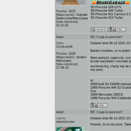
'93 Porsche 928 GTS
'89 Porsche 944 Turbo
Postów:
1670
'83 Porsche 911 Carrera 3.2
Miejscowość:
Gdynia/
'81 Porsche 924 Turbo
Świerczów/Warszawa
Data rejestracji:
11.12.16
Autor
RE: Czyje to porsche?
Duke
Dodane dnia 06-12-2021 23
Użytkownik
Bardzo możliwe, że to jeden
Postów:
1229
Miejscowość:
okolice
Mam pomysł, napiszcie, czy 
Warszawy
formie wizytówki i rozesła
Data rejestracji:
wycieraczką, chyba się nie 
17.09.14
ma sens.
In:
2009 Audi S4 416KM manual,
1989 Porsche 944 S2 Guard
Out:
1989 Mercedes 300CE
1988 Porsche 944 Celebratio
Autor
RE: Czyje to porsche?
ciachu
Dodane dnia 06-12-2021 23
Administrator
Pewnie, że to ma sens. Taki