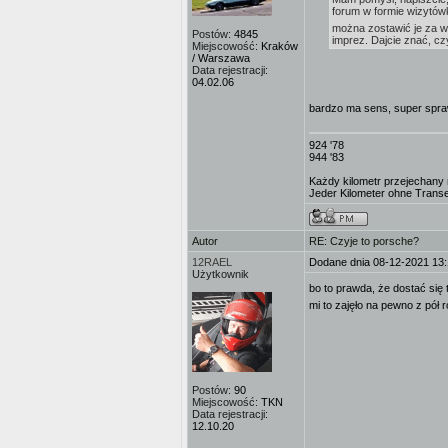
forum w formie wizytó
można zostawić je za w
Postów:
4845
imprez. Dajcie znać, cz
Miejscowość:
Kraków
/ Warszawa
Data rejestracji:
04.02.06
bardzo ma sens, super spra
924 '78
944 '83
Każdy kilometr przejechany n
Jeder Kilometer ohne Transe i
Autor
RE: Czyje to porsche?
12RAEL
Dodane dnia 08-12-2021 13
Użytkownik
bo to prawda, że dostać się t
mi to zajęło na pewno z pół 
Postów:
90
Miejscowość:
TKN
Data rejestracji:
12.10.20