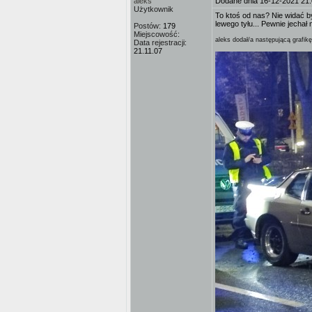
aleks
Dodane dnia 16-12-2021 21
Użytkownik
To ktoś od nas? Nie widać b
lewego tyłu... Pewnie jechał
Postów:
179
Miejscowość:
aleks dodał/a następującą grafikę
Data rejestracji:
21.11.07