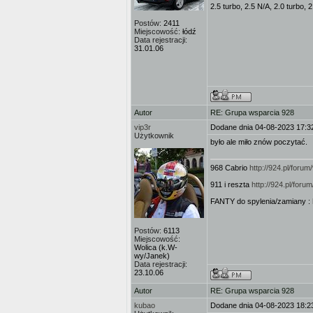
2.5 turbo, 2.5 N/A, 2.0 turbo, 
Postów:
2411
Miejscowość:
łódź
Data rejestracji:
31.01.06
Autor
RE: Grupa wsparcia 928
vip3r
Dodane dnia 04-08-2023 17:3
Użytkownik
było ale miło znów poczytać.
968 Cabrio
http://924.pl/for
911 i reszta
http://924.pl/for
FANTY do spylenia/zamiany :
Postów:
6113
Miejscowość:
Wolica (k.W-
wy/Janek)
Data rejestracji:
23.10.06
Autor
RE: Grupa wsparcia 928
kubao
Dodane dnia 04-08-2023 18:2