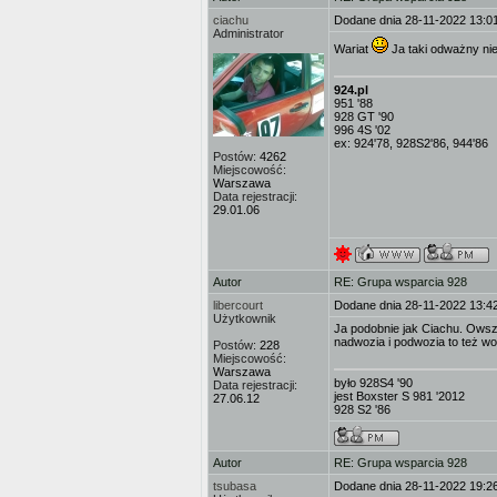
ciachu
Dodane dnia 28-11-2022 13:0
Administrator
Wariat
Ja taki odważny nie
924.pl
951 '88
928 GT '90
996 4S '02
ex: 924'78, 928S2'86, 944'86
Postów:
4262
Miejscowość:
Warszawa
Data rejestracji:
29.01.06
Autor
RE: Grupa wsparcia 928
libercourt
Dodane dnia 28-11-2022 13:4
Użytkownik
Ja podobnie jak Ciachu. Owsze
nadwozia i podwozia to też wo
Postów:
228
Miejscowość:
Warszawa
było 928S4 '90
Data rejestracji:
jest Boxster S 981 '2012
27.06.12
928 S2 '86
Autor
RE: Grupa wsparcia 928
tsubasa
Dodane dnia 28-11-2022 19:2