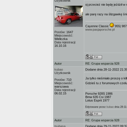
Użytkownik
oj przecież nie będę jeździł 
ale parę razy na ślizgawkę śn
Cayenne Classic
955| 987
www.pasjaporsche.pl
Postów:
1647
Miejscowość:
Wieliczka
Data rejestracji:
16.10.16
Autor
RE: Grupa wsparcia 928
kubao
Dodane dnia 28-11-2022 21:3
Użytkownik
Ja tylko nieśmiało proszę o k
Postów:
710
Miejscowość:
Gdzieś tu z forumowych czelu
warszawa
Data rejestracji:
06.02.15
Porsche 928S 1986
Bmw 635 Csi 1987
Lotus Esprit 1977
Edytowane przez
kubao
dnia 28-11
Autor
RE: Grupa wsparcia 928
tsubasa
Dodane dnia 29-11-2022 09:3