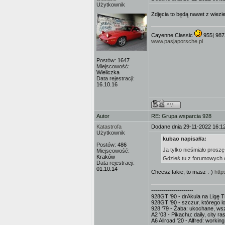
Użytkownik
Zdjęcia to będą nawet z wiezi
Cayenne Classic
955| 987
www.pasjaporsche.pl
Postów:
1647
Miejscowość:
Wieliczka
Data rejestracji:
16.10.16
Autor
RE: Grupa wsparcia 928
Katastrofa
Dodane dnia 29-11-2022 16:1
Użytkownik
kubao napisał/a:
Postów:
486
Ja tylko nieśmiało proszę
Miejscowość:
Kraków
Gdzieś tu z forumowych c
Data rejestracji:
01.10.14
Chcesz takie, to masz :-)
htt
---------------------
928GT '90 - drAkula na Ligę Tr
928GT '90 - szczur, którego l
928 '79 - Żaba: ukochane, ws
A2 '03 - Pikachu: daily, city 
A6 Allroad '20 - Alfred: worki