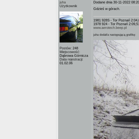
juha
Dodane dnia 30-11-2022 08:2
Użytkownik
Gdzieś w górach.
1981 928S - Tor Poznań 2:04,
1978 924 - Tor Poznań 2:09,5
www.aerotech.beep.pl
juha dodał/a następującą grafikę:
Postów:
248
Miejscowość:
Dąbrowa Górnicza
Data rejestracji:
01.02.06