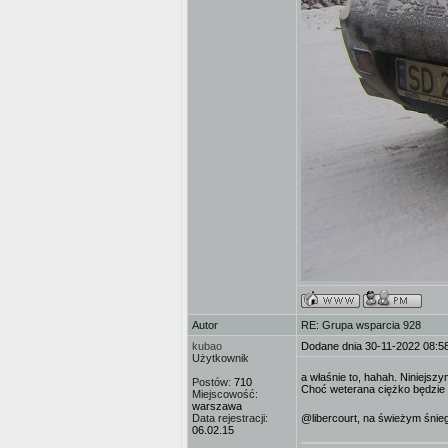
Autor
RE: Grupa wsparcia 928
kubao
Dodane dnia 30-11-2022 08:5
Użytkownik
a właśnie to, hahah. Niniejsz
Postów:
710
Choć weterana ciężko będzie
Miejscowość:
warszawa
Data rejestracji:
@libercourt, na świeżym śnieg
06.02.15