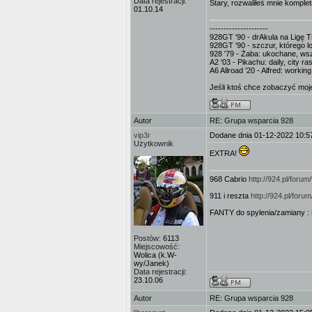
Data rejestracji:
Stary, rozwaliłeś mnie komple
01.10.14
---------------------
928GT '90 - drAkula na Ligę Tr
928GT '90 - szczur, którego l
928 '79 - Żaba: ukochane, ws
A2 '03 - Pikachu: daily, city 
A6 Allroad '20 - Alfred: worki
Jeśli ktoś chce zobaczyć moje
Autor
RE: Grupa wsparcia 928
vip3r
Dodane dnia 01-12-2022 10:5
Użytkownik
EXTRA!
968 Cabrio
http://924.pl/for
911 i reszta
http://924.pl/for
FANTY do spylenia/zamiany :
Postów:
6113
Miejscowość:
Wolica (k.W-
wy/Janek)
Data rejestracji:
23.10.06
Autor
RE: Grupa wsparcia 928