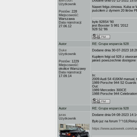
libercourt
Dodane dnia 01-12-2022 15:0
Użytkownik
Nawet felga zimowa. Kuba w Wa
puściłem z dymem 20 litrów P
Postów:
228
Miejscowość:
Warszawa
było 928S4 '90
Data rejestracji:
jest Boxster S 981 '2012
27.06.12
928 S2 '86
Autor
RE: Grupa wsparcia 928
Duke
Dodane dnia 30-07-2023 18:2
Użytkownik
Kupiłem felgi od 928 z otworam
jakieś powszechnie dostępne 
Postów:
1229
Miejscowość:
okolice Warszawy
Data rejestracji:
In:
17.09.14
2009 Audi S4 416KM manual, 
1989 Porsche 944 S2 Guards
Out:
1989 Mercedes 300CE
1988 Porsche 944 Celebration
Autor
RE: Grupa wsparcia 928
juras
Dodane dnia 04-08-2023 14:1
Użytkownik
Było juz na forum ? "r16;Risky
https://www.autoweek.com/car