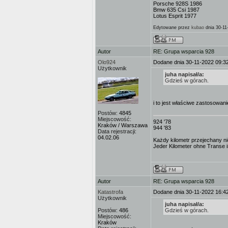
Porsche 928S 1986
Bmw 635 Csi 1987
Lotus Esprit 1977
Edytowane przez
kubao
dnia 30-11
Autor
RE: Grupa wsparcia 928
Olo924
Dodane dnia 30-11-2022 09:3
Użytkownik
juha napisał/a:
Gdzieś w górach.
i to jest właściwe zastosowani
Postów:
4845
Miejscowość:
924 '78
Kraków / Warszawa
944 '83
Data rejestracji:
04.02.06
Każdy kilometr przejechany ni
Jeder Kilometer ohne Transe is
Autor
RE: Grupa wsparcia 928
Katastrofa
Dodane dnia 30-11-2022 16:4
Użytkownik
juha napisał/a:
Postów:
486
Gdzieś w górach.
Miejscowość:
Kraków