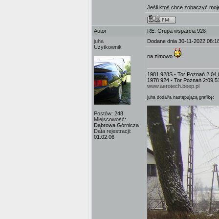
Jeśli ktoś chce zobaczyć moje
Autor
RE: Grupa wsparcia 928
juha
Dodane dnia 30-11-2022 08:1
Użytkownik
na zimowo
1981 928S - Tor Poznań 2:04,
1978 924 - Tor Poznań 2:09,5
www.aerotech.beep.pl
juha dodał/a następującą grafikę:
Postów:
248
Miejscowość:
Dąbrowa Górnicza
Data rejestracji:
01.02.06