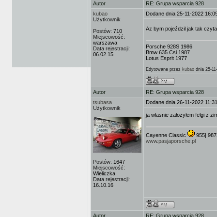
Autor
RE: Grupa wsparcia 928
kubao
Dodane dnia 25-11-2022 16:0
Użytkownik
Az bym pojeździl jak tak czy
Postów:
710
Miejscowość:
warszawa
Porsche 928S 1986
Data rejestracji:
Bmw 635 Csi 1987
06.02.15
Lotus Esprit 1977
Edytowane przez
kubao
dnia 25-11
Autor
RE: Grupa wsparcia 928
tsubasa
Dodane dnia 26-11-2022 11:3
Użytkownik
ja własnie założyłem felgi z z
Cayenne Classic
955| 987
www.pasjaporsche.pl
Postów:
1647
Miejscowość:
Wieliczka
Data rejestracji:
16.10.16
Autor
RE: Grupa wsparcia 928