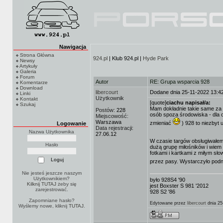
Nawigacja
Strona Główna
924.pl
| Klub 924.pl |
Hyde Park
Newsy
Artykuły
Galeria
Forum
Autor
RE: Grupa wsparcia 928
Komentarze
Download
libercourt
Dodane dnia 25-11-2022 13:4
Linki
Użytkownik
Kontakt
[quote]
ciachu napisał/a:
Szukaj
Mam dokładnie takie same za i
Postów:
228
osób spoza środowiska - dla 
Miejscowość:
Warszawa
zmieniać
) 928 to niezbyt u
Logowanie
Data rejestracji:
Nazwa Użytkownika
27.06.12
W czasie targów obsługiwałem
Hasło
dużą grupę miłośników i wiem
fotkami i kartkami z miłym s
przez pasy. Wystarczyło podni
Nie jesteś jeszcze naszym
Użytkownikiem?
było 928S4 '90
Kilknij TUTAJ
żeby się
jest Boxster S 981 '2012
zarejestrować.
928 S2 '86
Zapomniane hasło?
Edytowane przez
libercourt
dnia 25
Wyślemy nowe, kliknij
TUTAJ
.