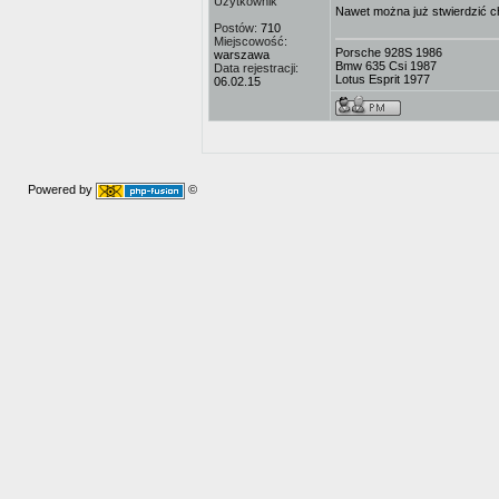
Użytkownik
Nawet można już stwierdzić chy
Postów:
710
Miejscowość:
Porsche 928S 1986
warszawa
Bmw 635 Csi 1987
Data rejestracji:
Lotus Esprit 1977
06.02.15
Powered by
©