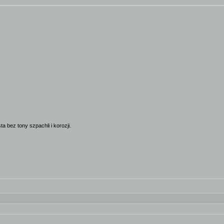
ez tony szpachli i korozji.