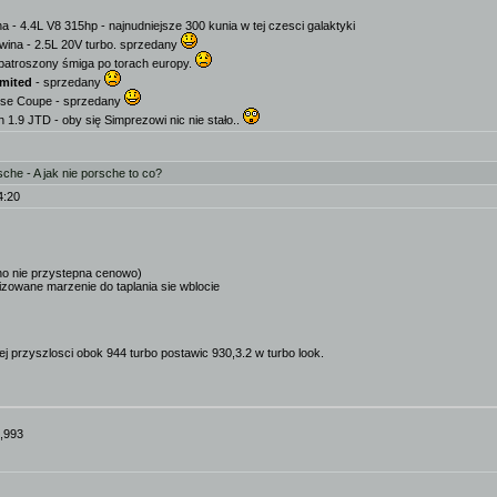
a - 4.4L V8 315hp - najnudniejsze 300 kunia w tej czesci galaktyki
wina - 2.5L 20V turbo. sprzedany
patroszony śmiga po torach europy.
imited
- sprzedany
se Coupe - sprzedany
1.9 JTD - oby się Simprezowi nic nie stało..
he - A jak nie porsche to co?
4:20
o nie przystepna cenowo)
zowane marzenie do taplania sie wblocie
ej przyszlosci obok 944 turbo postawic 930,3.2 w turbo look.
8,993