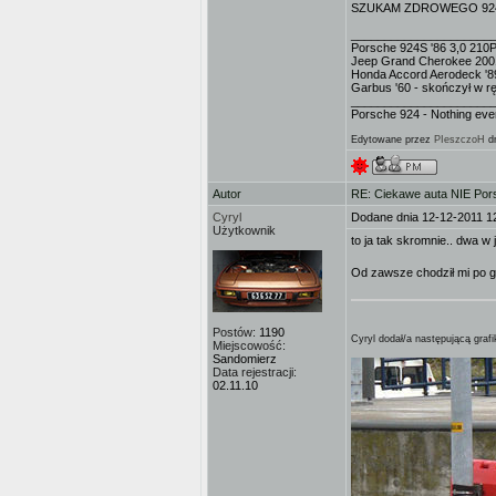
SZUKAM ZDROWEGO 924S - m
_____________________
Porsche 924S '86 3,0 210
Jeep Grand Cherokee 200
Honda Accord Aerodeck '8
Garbus '60 - skończył w 
_____________________
Porsche 924 - Nothing ev
Edytowane przez
PIeszczoH
dn
Autor
RE: Ciekawe auta NIE Porsc
Cyryl
Dodane dnia 12-12-2011 1
Użytkownik
to ja tak skromnie.. dwa w
Od zawsze chodził mi po g
Postów:
1190
Cyryl dodał/a następującą grafi
Miejscowość:
Sandomierz
Data rejestracji:
02.11.10