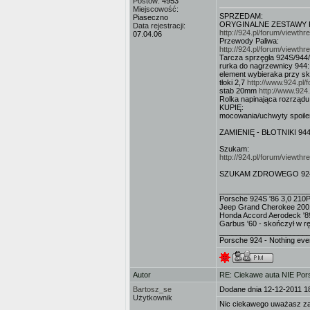
Postów:
4953
Miejscowość:
SPRZEDAM:
Piaseczno
ORYGINALNE ZESTAWY FI
Data rejestracji:
http://924.pl/forum/viewt
07.04.06
Przewody Paliwa:
http://924.pl/forum/viewt
Tarcza sprzęgła 924S/944
rurka do nagrzewnicy 944
element wybieraka przy s
tłoki 2,7
http://www.924.pl
stab 20mm
http://www.924
Rolka napinająca rozrząd
KUPIĘ:
mocowania/uchwyty spoile
ZAMIENIĘ - BŁOTNIKI 944
Szukam:
http://924.pl/forum/viewt
SZUKAM ZDROWEGO 924S - m
_____________________
Porsche 924S '86 3,0 210
Jeep Grand Cherokee 200
Honda Accord Aerodeck '8
Garbus '60 - skończył w 
_____________________
Porsche 924 - Nothing ev
Autor
RE: Ciekawe auta NIE Porsc
Bartosz_se
Dodane dnia 12-12-2011 1
Użytkownik
Nic ciekawego uważasz z