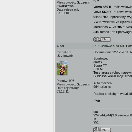
Miejscowość:
Szczecin
/ Warszawa
Volvo s80 II
- mdła wołowin
Data rejestracji:
Volvo
S60 R
- surowa woło
03.10.10
944s2
'90
- sprzedany, wy
VW NewBeetle
V5 SportL
Mercedes
C124 '95
E-Klas
AlfaRomeo 156 Sportwagon 
Autor
RE: Ciekawe auta NIE Porsc
michal951
Dodane dnia 12-12-2011 1
Użytkownik
Sportowe:
300zx
Supra TT
E30 M3
Tesstarossa (choc napewn
G-klassa W460-moje zreali
Postów:
907
Auto marzen :
Miejscowość:
Szczecin
964 turbo rs
Data rejestracji:
03.12.11
Realnie chcialbym w daleki
Pzdr.
out
924,944,944(3.0 vario),96
In
951