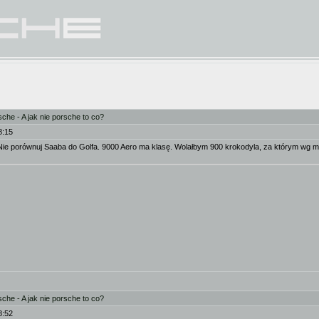
he - A jak nie porsche to co?
8:15
ie porównuj Saaba do Golfa. 9000 Aero ma klasę. Wolałbym 900 krokodyla, za którym wg mnie 
he - A jak nie porsche to co?
8:52