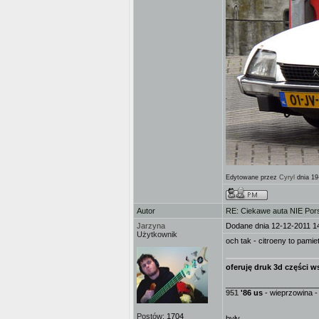
Edytowane przez
Cyryl
dnia 19
Autor
RE: Ciekawe auta NIE Porsc
Jarzyna
Dodane dnia 12-12-2011 1
Użytkownik
och tak - citroeny to pami
oferuję druk 3d części ws
_____________________
951
'86 us
- wieprzowina - 
Postów:
1704
były