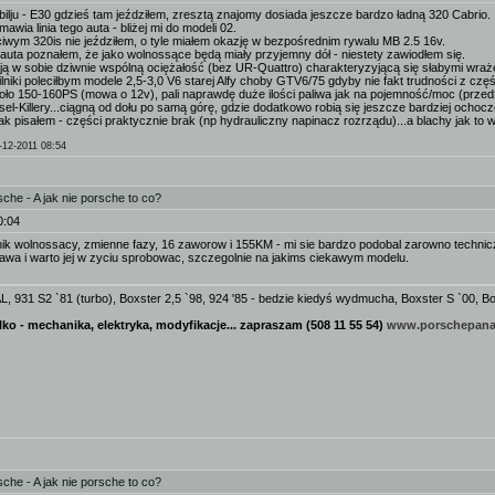
ilju - E30 gdzieś tam jeździłem, zresztą znajomy dosiada jeszcze bardzo ładną 320 Cabrio.
wia linia tego auta - bliżej mi do modeli 02.
iwym 320is nie jeździłem, o tyle miałem okazję w bezpośrednim rywalu MB 2.5 16v.
auta poznałem, że jako wolnossące będą miały przyjemny dół - niestety zawiodłem się.
ą w sobie dziwnie wspólną ociężałość (bez UR-Quattro) charakteryzyjącą się słabymi wraż
lniki poleciłbym modele 2,5-3,0 V6 starej Alfy choby GTV6/75 gdyby nie fakt trudności z częś
oło 150-160PS (mowa o 12v), pali naprawdę duże ilości paliwa jak na pojemność/moc (przedz
sel-Killery...ciągną od dołu po samą górę, gdzie dodatkowo robią się jeszcze bardziej ochocz
jak pisałem - części praktycznie brak (np hydrauliczny napinacz rozrządu)...a blachy jak to 
-12-2011 08:54
he - A jak nie porsche to co?
0:04
lnik wolnossacy, zmienne fazy, 16 zaworow i 155KM - mi sie bardzo podobal zarowno techniczni
kawa i warto jej w zyciu sprobowac, szczegolnie na jakims ciekawym modelu.
 931 S2 `81 (turbo), Boxster 2,5 `98, 924 '85 - bedzie kiedyś wydmucha, Boxster S `00, Bo
lko - mechanika, elektryka, modyfikacje... zapraszam (508 11 55 54)
www.porschepana
he - A jak nie porsche to co?