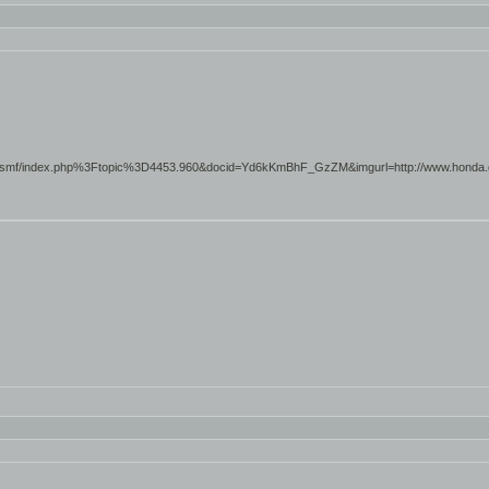
nda.gda.pl/smf/index.php%3Ftopic%3D4453.960&docid=Yd6kKmBhF_GzZM&imgurl=http://