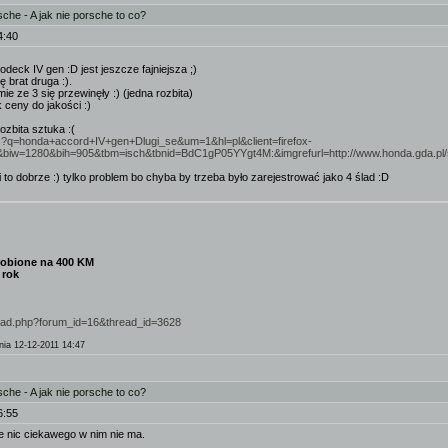
he - A jak nie porsche to co?
4:40
eck IV gen :D jest jeszcze fajniejsza ;)
 brat druga :).
mie ze 3 się przewinęły :) (jedna rozbita)
 ceny do jakości :)
ozbita sztuka :(
es?q=honda+accord+IV+gen+Dlugi_se&um=1&hl=pl&client=firefox-
ficial&biw=1280&bih=905&tbm=isch&tbnid=BdC1gP05YYgt4M:&imgrefurl=http://www.ho
i to dobrze :) tylko problem bo chyba by trzeba było zarejestrować jako 4 ślad :D
obione na 400 KM
 rok
hread.php?forum_id=16&thread_id=3628
ia 12-12-2011 14:47
he - A jak nie porsche to co?
6:55
e nic ciekawego w nim nie ma.