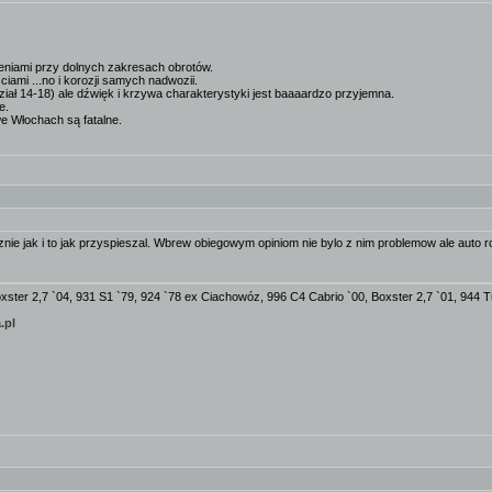
eniami przy dolnych zakresach obrotów.
ciami ...no i korozji samych nadwozii.
iał 14-18) ale dźwięk i krzywa charakterystyki jest baaaardzo przyjemna.
e.
we Włochach są fatalne.
e jak i to jak przyspieszal. Wbrew obiegowym opiniom nie bylo z nim problemow ale auto robi
xster 2,7 `04, 931 S1 `79, 924 `78 ex Ciachowóz, 996 C4 Cabrio `00, Boxster 2,7 `01, 944 T
.pl