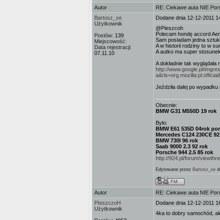
Autor
RE: Ciekawe auta NIE Porsc
Bartosz_se
Dodane dnia 12-12-2011 1
Użytkownik
@Pieszcoh
Polecam hondę accord Aerod
Postów:
139
Sam posiadam jedna sztukę
Miejscowość:
A w historii rodziny to w su
Data rejestracji:
A autko ma super stosunek
07.11.10
A dokładnie tak wyglądała r
http://www.google.pl/imgr
a&rls=org.mozilla:pl:of
Jeździła dalej po wypadku 
Obecnie:
BMW G31 M550D 19 rok
Było:
BMW E61 535D 04rok por
Mercedes C124 230CE 92
BMW 730I 96 rok
Saab 9000 2.3 92 rok
Porsche 944 2.5 85 rok
http://924.pl/forum/viewt
Edytowane przez
Bartosz_se
dn
Autor
RE: Ciekawe auta NIE Porsc
PIeszczoH
Dodane dnia 12-12-2011 1
Użytkownik
4ka to dobry samochód, al