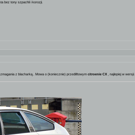
ez tony szpachli i korozji.
i zmagania z blacharką.. Mowa o (koniecznie) przedliftowym
citroenie CX
, najlepiej w wersj