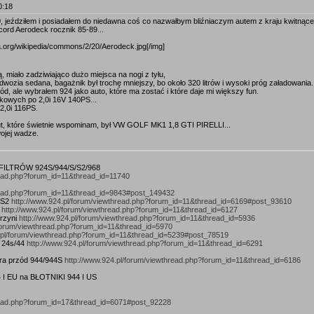
0:18
, jeździłem i posiadałem do niedawna coś co nazwałbym bliźniaczym autem z kraju kwitnącej 
ord Aerodeck rocznik 85-89...
ia.org/wikipedia/commons/2/20/Aerodeck.jpg[/img]
 miało zadziwiająco dużo miejsca na nogi z tyłu,
odwozia sedana, bagażnik był trochę mniejszy, bo około 320 litrów i wysoki próg załadowania.
d, ale wybrałem 924 jako auto, które ma zostać i które daje mi większy fun.
ikowych po 2,0i 16V 140PS...
 2,0i 116PS.
ut, które świetnie wspominam, był VW GOLF MK1 1,8 GTI PIRELLI...
wojej wadze.
LTRÓW 924S/944/S/S2/968
hread.php?forum_id=11&thread_id=11740
hread.php?forum_id=11&thread_id=9843#post_149432
/S2
http://www.924.pl/forum/viewthread.php?forum_id=11&thread_id=6169#post_93610
:
http://www.924.pl/forum/viewthread.php?forum_id=11&thread_id=6127
krzyni
http://www.924.pl/forum/viewthread.php?forum_id=11&thread_id=5936
/forum/viewthread.php?forum_id=11&thread_id=5970
.pl/forum/viewthread.php?forum_id=11&thread_id=5239#post_78519
u 24s/44
http://www.924.pl/forum/viewthread.php?forum_id=11&thread_id=6291
ra przód 944/944S
http://www.924.pl/forum/viewthread.php?forum_id=11&thread_id=6186
 I EU na BŁOTNIKI 944 I US
hread.php?forum_id=17&thread_id=6071#post_92228