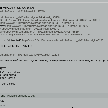
LTRÓW 924S/944/S/S2/968
hread.php?forum_id=11&thread_id=11740
hread.php?forum_id=11&thread_id=9843#post_149432
/S2
http://www.924.pl/forum/viewthread.php?forum_id=11&thread_id=6169#post_93610
:
http://www.924.pl/forum/viewthread.php?forum_id=11&thread_id=6127
krzyni
http://www.924.pl/forum/viewthread.php?forum_id=11&thread_id=5936
/forum/viewthread.php?forum_id=11&thread_id=5970
.pl/forum/viewthread.php?forum_id=11&thread_id=5239#post_78519
u 24s/44
http://www.924.pl/forum/viewthread.php?forum_id=11&thread_id=6291
ra przód 944/944S
http://www.924.pl/forum/viewthread.php?forum_id=11&thread_id=6186
 I EU na BŁOTNIKI 944 I US
hread.php?forum_id=17&thread_id=6071#post_92228
oże mieć korbę co wyszła bokiem, albo być niekompletna, ważne żeby buda była prosta b
_____
PS
1 V8 - sprzedany
9 - sprzedana
rękach Porsza
_____
en come close
he - A jak nie porsche to co?
8:23
a???