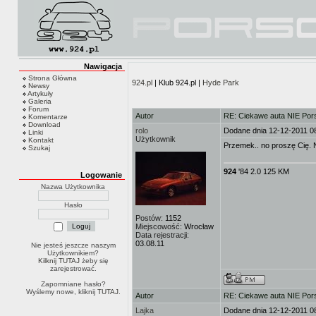
Nawigacja
Strona Główna
924.pl
| Klub 924.pl |
Hyde Park
Newsy
Artykuły
Galeria
Forum
Autor
RE: Ciekawe auta NIE Porsc
Komentarze
Download
rolo
Dodane dnia 12-12-2011 0
Linki
Użytkownik
Kontakt
Przemek.. no proszę Cię. N
Szukaj
924
'84 2.0 125 KM
Logowanie
Nazwa Użytkownika
Hasło
Postów:
1152
Miejscowość:
Wrocław
Data rejestracji:
03.08.11
Nie jesteś jeszcze naszym
Użytkownikiem?
Kilknij TUTAJ
żeby się
zarejestrować.
Zapomniane hasło?
Wyślemy nowe, kliknij
TUTAJ
.
Autor
RE: Ciekawe auta NIE Porsc
Lajka
Dodane dnia 12-12-2011 0