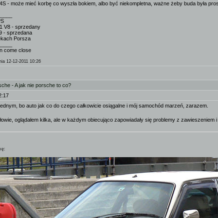
oże mieć korbę co wyszła bokiem, albo być niekompletna, ważne żeby buda była prosta b
_____
PS
1 V8 - sprzedany
9 - sprzedana
rękach Porsza
_____
en come close
ia 12-12-2011 10:26
he - A jak nie porsche to co?
2:17
 jednym, bo auto jak co do czego całkowicie osiągalne i mój samochód marzeń, zarazem.
łowie, oglądałem kilka, ale w każdym obiecująco zapowiadały się problemy z zawieszeniem 
kę: