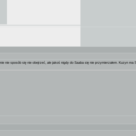
nie sposób się nie obejrzeć, ale jakoś nigdy do Saaba się nie przymierzałem. Kuzyn ma Saab