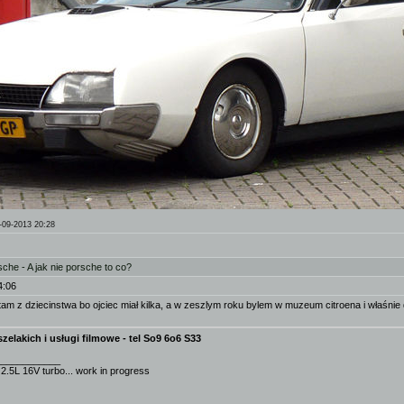
-09-2013 20:28
he - A jak nie porsche to co?
4:06
etam z dziecinstwa bo ojciec miał kilka, a w zeszlym roku bylem w muzeum citroena i właśni
zelakich i usługi filmowe - tel So9 6o6 S33
____________
2.5L 16V turbo... work in progress