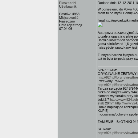
PIeszczoH
Dodane dnia 12-12-2011 1
Użytkownik
W odniesieniu do Volvo 480
Mam tu na myśli Hondę Acc
Postów:
4953
Miejscowość:
[img]http://upload.wikimed
Piaseczno
Data rejestracji:
07.04.06
Auto poza bezawaryjnością,
to zaleta oparcia o płytę p
Bardzo lubiłem ten samochó
gama silników od 1,6 gazn
najczęściej spotykany jest
Z innych bardzo fajnych a
toż to była torpeda przy s
SPRZEDAM:
ORYGINALNE ZESTAWY FI
http://924.pl/forum/viewt
Przewody Paliwa:
http://924.pl/forum/viewt
Tarcza sprzęgła 924S/944
rurka do nagrzewnicy 944
element wybieraka przy s
tłoki 2,7
http://www.924.pl
stab 20mm
http://www.924
Rolka napinająca rozrząd
KUPIĘ:
mocowania/uchwyty spoile
ZAMIENIĘ - BŁOTNIKI 944
Szukam:
http://924.pl/forum/viewt