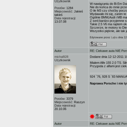
Użytkownik
W nawiązaniu do Bi Em Dab
Nie do końca do mnie przema
Postów:
1284
O ile M3 czy choćby poczc
Miejscowość:
Jakieś
Wydawało mi się, zanim te 
takieś
Ogólnie BMW,Audi i MB maj
Data rejestracji:
Z serii bardzo przyjemne si
13.07.08
Takie 2.5 V6 ma raptem ok
Szczerze, te motory to Die
Wszystko pięknie, ale tak 
Edytowane przez
Lajka
dnia 12
Autor
RE: Ciekawe auta NIE Porsc
michal928
Dodane dnia 12-12-2011 1
Użytkownik
Mialem Alfe 155 2.0 TS. Si
Przygoda z alfami jest cie
924 `76, 928 S `83 MANUAL,
Naprawa Porsche i nie ty
Postów:
3379
Miejscowość:
Raszyn
Data rejestracji:
20.10.06
Autor
RE: Ciekawe auta NIE Porsc