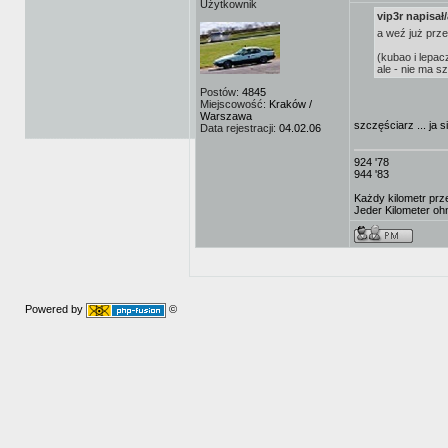
Użytkownik
vip3r napisał/
a weź już prze
(kubao i lepac
ale - nie ma s
Postów:
4845
Miejscowość:
Kraków /
Warszawa
szczęściarz ... ja 
Data rejestracji:
04.02.06
924 '78
944 '83
Każdy kilometr prz
Jeder Kilometer ohn
Powered by
©