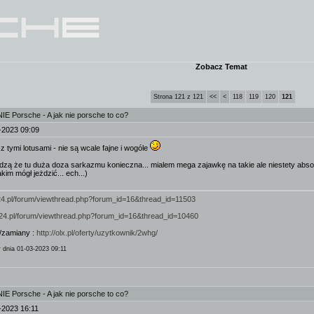
Zobacz Temat
Strona 121 z 121
<<
<
118
119
120
121
IE Porsche - A jak nie porsche to co?
-2023 09:09
z tymi lotusami - nie są wcale fajne i wogóle
dzą że tu duża doza sarkazmu konieczna... mialem mega zajawkę na takie ale niestety absolut
im mógł jeżdzić... ech...)
924.pl/forum/viewthread.php?forum_id=16&thread_id=11503
/924.pl/forum/viewthread.php?forum_id=16&thread_id=10460
/zamiany :
http://olx.pl/oferty/uzytkownik/2whg/
r
dnia 01-03-2023 09:11
IE Porsche - A jak nie porsche to co?
-2023 16:11