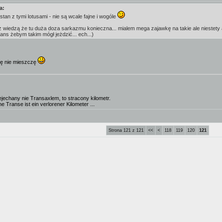
a:
stan z tymi lotusami - nie są wcale fajne i wogóle
z wiedzą że tu duża doza sarkazmu konieczna... mialem mega zajawkę na takie ale niestety a
zans żebym takim mógł jeżdzić... ech...)
się nie mieszczę
ejechany nie Transaxlem, to stracony kilometr.
e Transe ist ein verlorener Kilometer ...
Strona 121 z 121
<<
<
118
119
120
121