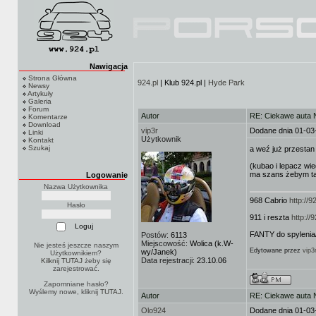
Nawigacja
Strona Główna
924.pl
| Klub 924.pl |
Hyde Park
Newsy
Artykuły
Galeria
Forum
Autor
RE: Ciekawe auta N
Komentarze
Download
vip3r
Dodane dnia 01-03
Linki
Użytkownik
Kontakt
Szukaj
a weź już przestan 
(kubao i lepacz wie
ma szans żebym tak
Logowanie
Nazwa Użytkownika
968 Cabrio
http://
Hasło
911 i reszta
http:/
FANTY do spylenia
Postów:
6113
Miejscowość:
Wolica (k.W-
Nie jesteś jeszcze naszym
Edytowane przez
vip3
wy/Janek)
Użytkownikiem?
Data rejestracji:
23.10.06
Kilknij TUTAJ
żeby się
zarejestrować.
Zapomniane hasło?
Wyślemy nowe, kliknij
TUTAJ
.
Autor
RE: Ciekawe auta N
Olo924
Dodane dnia 01-03