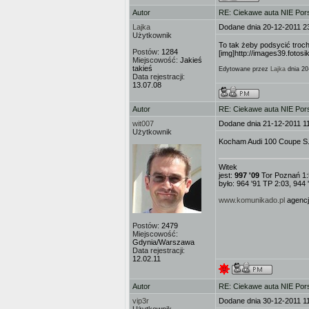
Autor
RE: Ciekawe auta NIE Porsc
Lajka
Dodane dnia 20-12-2011 2
Użytkownik
To tak żeby podsycić troch
Postów:
1284
[img]http://images39.fotos
Miejscowość:
Jakieś
takieś
Edytowane przez
Lajka
dnia 20
Data rejestracji:
13.07.08
Autor
RE: Ciekawe auta NIE Porsc
wit007
Dodane dnia 21-12-2011 1
Użytkownik
Kocham Audi 100 Coupe S.
Witek
jest:
997 '09
Tor Poznań 1:
było: 964 '91 TP 2:03, 944 
www.komunikado.pl
agencja
Postów:
2479
Miejscowość:
Gdynia/Warszawa
Data rejestracji:
12.02.11
Autor
RE: Ciekawe auta NIE Porsc
vip3r
Dodane dnia 30-12-2011 1