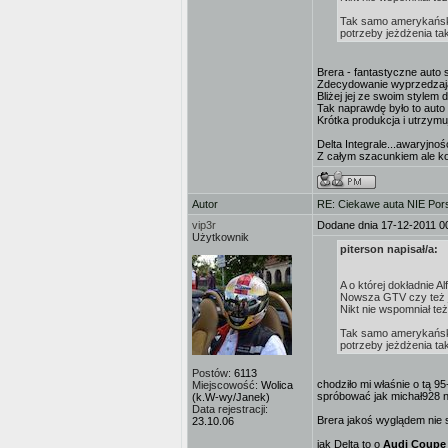
Tak samo amerykańskie
potrzeby jeżdżenia tak
Brera - fantastyczne auto s
Zdecydowanie wyprzedzają
Bliżej jej ze swoim stylem
Tak naprawdę było to auto
Krótka produkcja i utrzymu
Delta Integrale...awaryjno
Z całym szacunkiem ale ko
Autor
RE: Ciekawe auta NIE Porsc
vip3r
Dodane dnia 17-12-2011 0
Użytkownik
piterson napisał/a:
A o której dokładnie A
Nowsza GTV czy też je
Nikt nie wspomniał też 
Tak samo amerykańskie
potrzeby jeżdżenia tak
Postów:
6113
chodziło mi właśnie o tą 9
Miejscowość:
Wolica
spróbować jak michał928 n
(k.W-wy/Janek)
Data rejestracji:
Brera jakoś wyglądem nie sz
23.10.06
jak Delta to o
Audi Coupe 