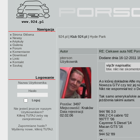
Nawigacja
Strona Główna
924.pl
| Klub 924.pl |
Hyde Park
Newsy
Artykuły
Galeria
Forum
Autor
RE: Ciekawe auta NIE Porsc
Komentarze
Download
piterson
Dodane dnia 16-12-2011 1
Linki
Użytkownik
Kontakt
vip3r napisał/a:
Szukaj
btw. nikt nie skoment
Logowanie
A o której dokładnie Alfie 
Nazwa Użytkownika
Nowsza GTV czy też jej na
Nikt nie wspomniał też o De
Hasło
Tak samo amerykańskie aut
jeżdżenia takimi autami.
Postów:
3497
Miejscowość:
Kraków
Nie jesteś jeszcze naszym
Data rejestracji:
944 '86 3.0
Użytkownikiem?
02.02.06
996.2 C4 cabrio '02
Kilknij TUTAJ
żeby się
zarejestrować.
997TT '06
Cayenne S Diesel '14
Zapomniane hasło?
Macan GTS '16
Wyślemy nowe, kliknij
TUTAJ
.
ex:
944 S2 '89