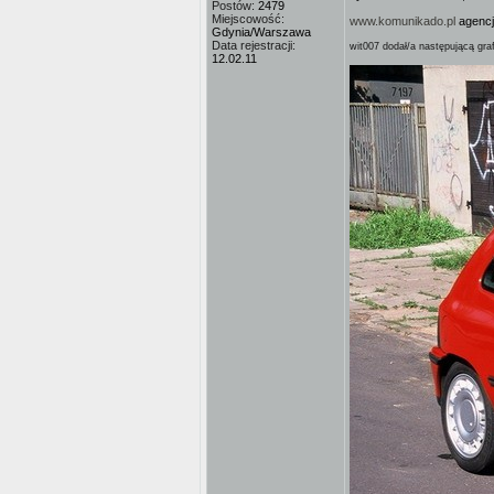
Postów:
2479
Miejscowość:
www.komunikado.pl
agencja
Gdynia/Warszawa
Data rejestracji:
wit007 dodał/a następującą graf
12.02.11