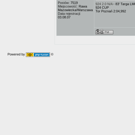
Postów:
7519
924 2.0 N/A
- 83' Targa L
Miejscowość:
Rawa
924 CUP
Mazowiecka/Warszawa
Tor Poznań 2:04,992
Data rejestracji:
03.08.07
Powered by
©