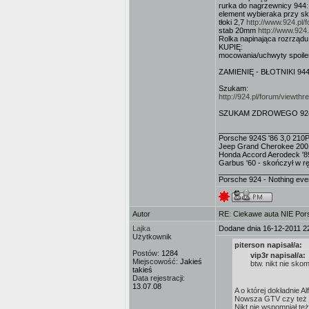
rurka do nagrzewnicy 944
element wybieraka przy s
tłoki 2,7
http://www.924.pl
stab 20mm
http://www.924
Rolka napinająca rozrząd
KUPIĘ:
mocowania/uchwyty spoile
ZAMIENIĘ - BŁOTNIKI 944
Szukam:
http://924.pl/forum/viewt
SZUKAM ZDROWEGO 924S - m
_____________________
Porsche 924S '86 3,0 210
Jeep Grand Cherokee 200
Honda Accord Aerodeck '8
Garbus '60 - skończył w 
_____________________
Porsche 924 - Nothing ev
Autor
RE: Ciekawe auta NIE Porsc
Lajka
Dodane dnia 16-12-2011 2
Użytkownik
piterson napisał/a:
Postów:
1284
vip3r napisał/a:
Miejscowość:
Jakieś
btw. nikt nie sk
takieś
Data rejestracji:
13.07.08
A o której dokładnie A
Nowsza GTV czy też je
Nikt nie wspomniał też 