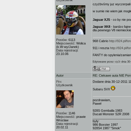
Użytkownik
czyżbvśmy juz wyczerpali
w sumie nie wiem jak mog
Jaguar XJS
- co by nie p
Jaguar XK8
- bardzo fajne
dla pewnego V8 niemieckiej
Postów:
6113
968 Cabrio
http://924.pl/
Miejscowość:
Wolica
(k.W-wy/Janek)
911 i reszta
http://924.pl/
Data rejestracji:
23.10.06
FANTY do spylenia/zamian
Edytowane przez
vip3r
dnia 30-
Autor
RE: Ciekawe auta NIE Porsc
Pirx
Dodane dnia 30-12-2011 1
Użytkownik
Subaru SVX
pozdrawiam,
Paweł
928S Gemballa 1983
Postów:
1146
Ducati Monster S2R 2008
Miejscowość:
prawie
_____________________
Wroclaw
były:
Data rejestracji:
986 Boxster 1997
20.02.11
928S4 1987 "Smok"