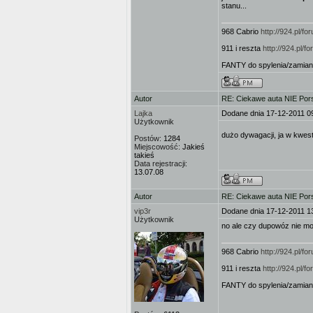
stanu...
968 Cabrio
http://924.pl/
911 i reszta
http://924.pl/
FANTY do spylenia/zamian
Autor
RE: Ciekawe auta NIE Porsc
Lajka
Dodane dnia 17-12-2011 0
Użytkownik
dużo dywagacji, ja w kwes
Postów:
1284
Miejscowość:
Jakieś
takieś
Data rejestracji:
13.07.08
Autor
RE: Ciekawe auta NIE Porsc
vip3r
Dodane dnia 17-12-2011 1
Użytkownik
no ale czy dupowóz nie mo
968 Cabrio
http://924.pl/
911 i reszta
http://924.pl/
FANTY do spylenia/zamian