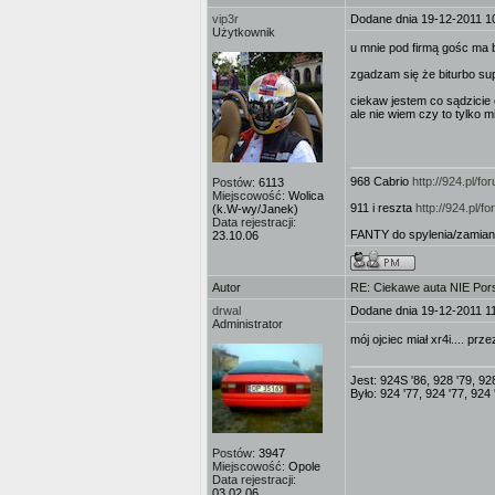
vip3r
Dodane dnia 19-12-2011 1
Użytkownik
u mnie pod firmą gośc ma 
zgadzam się że biturbo sup
ciekaw jestem co sądzicie
ale nie wiem czy to tylko m
968 Cabrio
http://924.pl/
Postów:
6113
Miejscowość:
Wolica
911 i reszta
http://924.pl/
(k.W-wy/Janek)
Data rejestracji:
FANTY do spylenia/zamian
23.10.06
Autor
RE: Ciekawe auta NIE Porsc
drwal
Dodane dnia 19-12-2011 1
Administrator
mój ojciec miał xr4i.... prz
Jest: 924S '86, 928 '79, 92
Było: 924 '77, 924 '77, 924 
Postów:
3947
Miejscowość:
Opole
Data rejestracji:
03.02.06