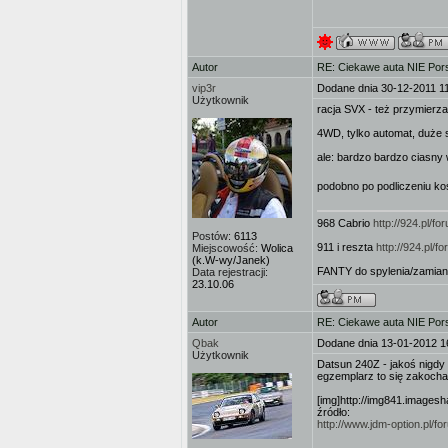
Autor
RE: Ciekawe auta NIE Porsc
vip3r
Dodane dnia 30-12-2011 1
Użytkownik
racja SVX - też przymierza
4WD, tylko automat, duże 
ale: bardzo bardzo ciasny 
podobno po podliczeniu 
968 Cabrio
http://924.pl/
Postów:
6113
911 i reszta
http://924.pl/
Miejscowość:
Wolica
(k.W-wy/Janek)
FANTY do spylenia/zamian
Data rejestracji:
23.10.06
Autor
RE: Ciekawe auta NIE Porsc
Qbak
Dodane dnia 13-01-2012 1
Użytkownik
Datsun 240Z - jakoś nigdy 
egzemplarz to się zakochał
[img]http://img841.images
źródło:
http://www.jdm-option.pl/