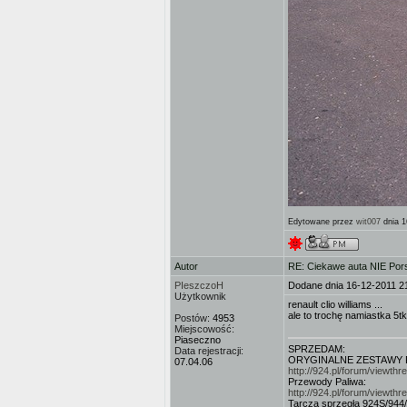
Edytowane przez
wit007
dnia 1
Autor
RE: Ciekawe auta NIE Porsc
PIeszczoH
Dodane dnia 16-12-2011 2
Użytkownik
renault clio williams ...
ale to trochę namiastka 5tki
Postów:
4953
Miejscowość:
Piaseczno
SPRZEDAM:
Data rejestracji:
ORYGINALNE ZESTAWY FI
07.04.06
http://924.pl/forum/viewt
Przewody Paliwa:
http://924.pl/forum/viewt
Tarcza sprzęgła 924S/944