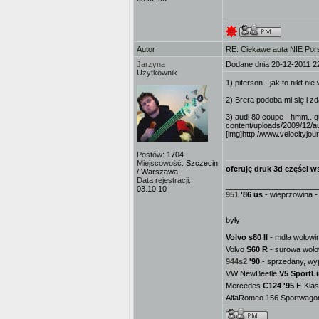
Autor
RE: Ciekawe auta NIE Porsc
Jarzyna
Dodane dnia 20-12-2011 2
Użytkownik
1) piterson - jak to nikt n
2) Brera podoba mi się i zd
3) audi 80 coupe - hmm.. qu
content/uploads/2009/12/a
[img]http://www.velocityj
Postów:
1704
Miejscowość:
Szczecin
oferuję druk 3d części ws
/ Warszawa
Data rejestracji:
_____________________
03.10.10
951
'86 us
- wieprzowina - 
były
Volvo s80 II
- mdła wołowin
Volvo
S60 R
- surowa woło
944s2
'90
- sprzedany, wy
VW NewBeetle
V5 SportL
Mercedes
C124 '95
E-Klas
AlfaRomeo 156 Sportwagon 