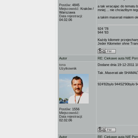
Postów:
4845
a tak wracajac do tematu br
Miejscowość:
Kraków /
mniej ... nie chciazlbym t
Warszawa
Data rejestracji:
a takim maserati mialem ok
04.02.06
924 '78
944 '83
Każdy kilometr przejechany
Jeder Kilometer ohne Transe
Autor
RE: Ciekawe auta NIE Porsc
tona
Dodane dnia 19-12-2011 1
Użytkownik
Tak..Maserati ale SHAMAL
924'82bylo 944S2'90bylo 
Postów:
1556
Miejscowość:
Data rejestracji:
02.02.06
Autor
RE: Ciekawe auta NIE Porsc