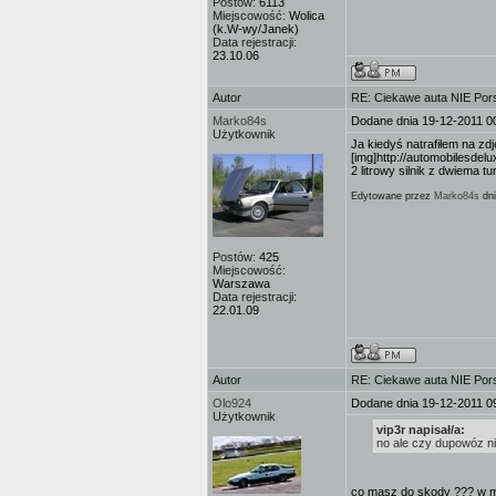
Postów:
6113
Miejscowość:
Wolica
(k.W-wy/Janek)
Data rejestracji:
23.10.06
Autor
RE: Ciekawe auta NIE Porsc
Marko84s
Dodane dnia 19-12-2011 0
Użytkownik
Ja kiedyś natrafiłem na zd
[img]http://automobilesdel
2 litrowy silnik z dwiema tu
Edytowane przez
Marko84s
dni
Postów:
425
Miejscowość:
Warszawa
Data rejestracji:
22.01.09
Autor
RE: Ciekawe auta NIE Porsc
Olo924
Dodane dnia 19-12-2011 0
Użytkownik
vip3r napisał/a:
no ale czy dupowóz ni
co masz do skody ??? w 