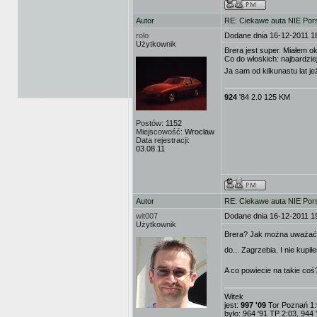
Autor
RE: Ciekawe auta NIE Porsc
rolo
Dodane dnia 16-12-2011 1
Użytkownik
Brera jest super. Miałem o
Co do włoskich: najbardzie
Ja sam od kilkunastu lat j
924
'84 2.0 125 KM
Postów:
1152
Miejscowość:
Wrocław
Data rejestracji:
03.08.11
Autor
RE: Ciekawe auta NIE Porsc
wit007
Dodane dnia 16-12-2011 1
Użytkownik
Brera? Jak można uważać 
do... Zagrzebia. I nie kupił
A co powiecie na takie co
Witek
jest:
997 '09
Tor Poznań 1:
było: 964 '91 TP 2:03, 944 