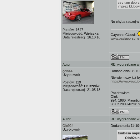
czy tam dobrze
imprez klubowy
No chyba raczej w
Postów:
1647
Miejscowość:
Wieliczka
Cayenne Classic
Data rejestracji:
16.10.16
www.pasjaporsche.
Autor
RE: wygrzebane w s
gelo44
Dodane dnia 08-10
Użytkownik
Nie wiem czy już by
https://www.yout
Postów:
119
Miejscowość:
Pruszków
Data rejestracji:
21.05.18
Pozdrawiam,
Olek
924, 1980, Mauritiu
987.2 2009 Arctic Si
Autor
RE: wygrzebane w s
Olo924
Dodane dnia 11-10
Użytkownik
tsubasa napis
Olo924 n