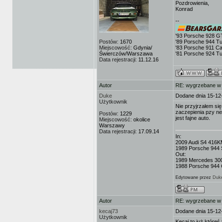
Pozdrowienia,
Konrad
--
'93 Porsche 928 G
Postów:
1670
'89 Porsche 944 T
Miejscowość:
Gdynia/
'83 Porsche 911 Ca
Świerczów/Warszawa
'81 Porsche 924 T
Data rejestracji:
11.12.16
Autor
RE: wygrzebane w s
Duke
Dodane dnia 15-12
Użytkownik
Nie przyjrzałem się 
zaczepienia pzy neg
Postów:
1229
jest fajne auto.
Miejscowość:
okolice
Warszawy
Data rejestracji:
17.09.14
In:
2009 Audi S4 416K
1989 Porsche 944 
Out:
1989 Mercedes 3
1988 Porsche 944 C
Edytowane przez
Duk
Autor
RE: wygrzebane w s
kecaj73
Dodane dnia 15-12
Użytkownik
Kecaj to już któreś