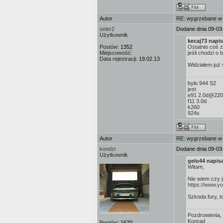
Autor
RE: wygrzebane w s
seler2
Dodane dnia 09-03
Użytkownik
kecaj73 napis
Postów:
1352
Ostatnio coś z
Miejscowość:
jeśli chodzi o 
Data rejestracji:
19.02.13
Widziałem już 
było 944 S2
jest
e91 2.0d@22
f11 3.0d
k260
924s
Autor
RE: wygrzebane w s
kondzi
Dodane dnia 09-03
Użytkownik
gelo44 napisa
Witam,
Nie wiem czy j
https://www.y
Szkoda fury, t
Pozdrowienia,
Konrad
Postów:
1670