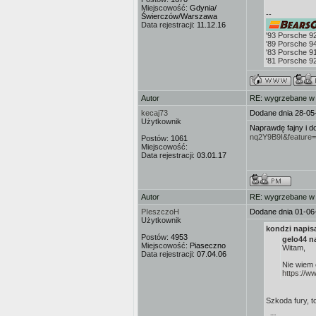
Miejscowość:
Gdynia/
--
Świerczów/Warszawa
Data rejestracji:
11.12.16
'93 Porsche 
'89 Porsche 9
'83 Porsche 9
'81 Porsche 9
Autor
RE: wygrzebane w s
kecaj73
Dodane dnia 28-05
Użytkownik
Naprawdę fajny i do
nq2Y9B9I&feature
Postów:
1061
Miejscowość:
Data rejestracji:
03.01.17
Autor
RE: wygrzebane w s
PIeszczoH
Dodane dnia 01-06
Użytkownik
kondzi napisa
Postów:
4953
gelo44 na
Miejscowość:
Piaseczno
Witam,
Data rejestracji:
07.04.06
Nie wiem 
https://
Szkoda fury, t