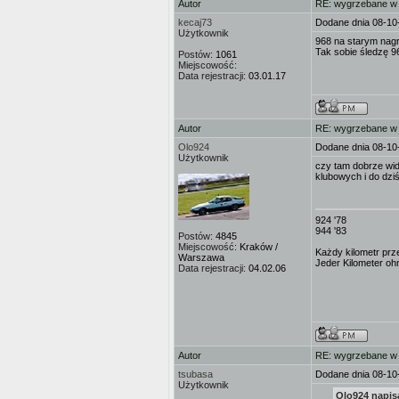
Autor
RE: wygrzebane w s
kecaj73
Dodane dnia 08-10
Użytkownik
968 na starym nag
Tak sobie śledzę 9
Postów:
1061
Miejscowość:
Data rejestracji:
03.01.17
Autor
RE: wygrzebane w s
Olo924
Dodane dnia 08-10
Użytkownik
czy tam dobrze wid
klubowych i do dzi
924 '78
944 '83
Postów:
4845
Miejscowość:
Kraków /
Każdy kilometr prz
Warszawa
Jeder Kilometer ohn
Data rejestracji:
04.02.06
Autor
RE: wygrzebane w s
tsubasa
Dodane dnia 08-10
Użytkownik
Olo924 napisa