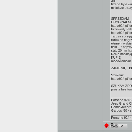
ajjjj
trzeba było wal
mniejsze strat
SPRZEDAM:
ORYGINALNE 
http://924.pl
Przewody Pali
http://924.pl
Tarcza sprzęg
rurka do nagr
element wybie
tłoki 2,7
http:
stab 20mm
ht
Rolka napinaj
KUPIĘ:
mocowania/uch
ZAMIENIĘ - B
Szukam:
http://924.pl
SZUKAM ZDROW
prosta bez tony
___________
Porsche 924S 
Jeep Grand C
Honda Accord 
Garbus '60 - 
___________
Porsche 924 -