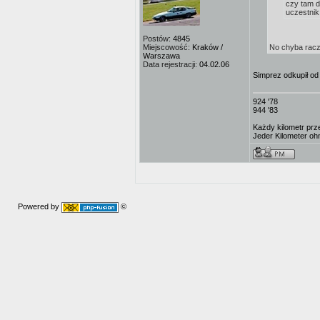
czy tam d
uczestnik
Postów:
4845
Miejscowość:
Kraków /
No chyba racz
Warszawa
Data rejestracji:
04.02.06
Simprez odkupił od
924 '78
944 '83
Każdy kilometr prz
Jeder Kilometer ohn
Powered by
©