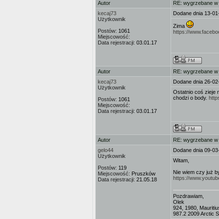
Autor
RE: wygrzebane w s
kecaj73
Dodane dnia 13-01
Użytkownik
Zima
Postów:
1061
https://www.faceb
Miejscowość:
Data rejestracji:
03.01.17
Autor
RE: wygrzebane w s
kecaj73
Dodane dnia 26-02
Użytkownik
Ostatnio coś zieje 
chodzi o body.
htt
Postów:
1061
Miejscowość:
Data rejestracji:
03.01.17
Autor
RE: wygrzebane w s
gelo44
Dodane dnia 09-03
Użytkownik
Witam,
Postów:
119
Nie wiem czy już by
Miejscowość:
Pruszków
https://www.youtu
Data rejestracji:
21.05.18
Pozdrawiam,
Olek
924, 1980, Mauritiu
987.2 2009 Arctic Si