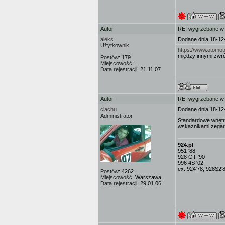
Autor
RE: wygrzebane w s
aleks
Dodane dnia 18-12
Użytkownik
https://www.otomo
między innymi zwr
Postów:
179
Miejscowość:
Data rejestracji:
21.11.07
Autor
RE: wygrzebane w s
ciachu
Dodane dnia 18-12
Administrator
Standardowe wnętrz
wskaźnikami zegaró
924.pl
951 '88
928 GT '90
996 4S '02
ex: 924'78, 928S2'
Postów:
4262
Miejscowość:
Warszawa
Data rejestracji:
29.01.06