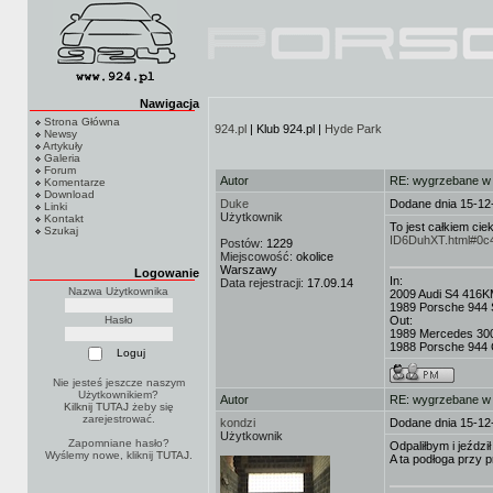
Nawigacja
Strona Główna
924.pl
| Klub 924.pl |
Hyde Park
Newsy
Artykuły
Galeria
Forum
Autor
RE: wygrzebane w s
Komentarze
Download
Duke
Dodane dnia 15-12
Linki
Użytkownik
Kontakt
To jest całkiem ci
Szukaj
ID6DuhXT.html#0c
Postów:
1229
Miejscowość:
okolice
Warszawy
Logowanie
In:
Data rejestracji:
17.09.14
Nazwa Użytkownika
2009 Audi S4 416K
1989 Porsche 944 
Hasło
Out:
1989 Mercedes 3
1988 Porsche 944 C
Nie jesteś jeszcze naszym
Użytkownikiem?
Autor
RE: wygrzebane w s
Kilknij TUTAJ
żeby się
zarejestrować.
kondzi
Dodane dnia 15-12
Użytkownik
Zapomniane hasło?
Odpaliłbym i jeździł 
Wyślemy nowe, kliknij
TUTAJ
.
A ta podłoga przy p