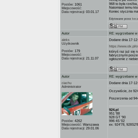
968 to była rzeźba, 
Postów:
1061
Natomiast temu kto t
Miejscowość:
Koniec stycznia mam
Data rejestracji:
03.01.17
Edytowane przez
keca
Autor
RE: wygrzebane w s
aleks
Dodane dnia 17-12
Użytkownik
https://www.olx.p
Postów:
179
któryś raz już się
Miejscowość:
fabrycznymi poszer
Data rejestracji:
21.11.07
ogłoszenie z niebie
Autor
RE: wygrzebane w s
ciachu
Dodane dnia 17-12
Administrator
Oczywiście, że 92
Poszerzenia od 944 
924.pl
951 '88
928 GT '90
Postów:
4262
996 4S '02
Miejscowość:
Warszawa
ex: 924'78, 928S2'
Data rejestracji:
29.01.06