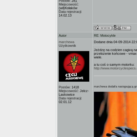
Postów:
281
Miejscowość:
(wil)Kołaków
Data rejestracji:
14.02.13
Autor
RE: Motocykle
marchewa
Dodane dnia 04-09-2014 22:
Użytkownik
Jeżdzę na codzien cagivą na
przelozenie końcowe - vmax o
wiele.
a tu coś o samym motorku:
http://www.motorcyclespecs
marchewa dodał/a następującą gra
Postów:
1418
Miejscowość:
Jelcz-
Laskowice
Data rejestracji:
02.01.12