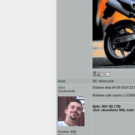
Autor
RE: Motocykle
sliwa
Dodane dnia 04-09-2014 22:
Użytkownik
Budowa cafe racera z GS500 
Było: 924 '82 ('78)
Jest: skundlone 944, niski
Postów:
638