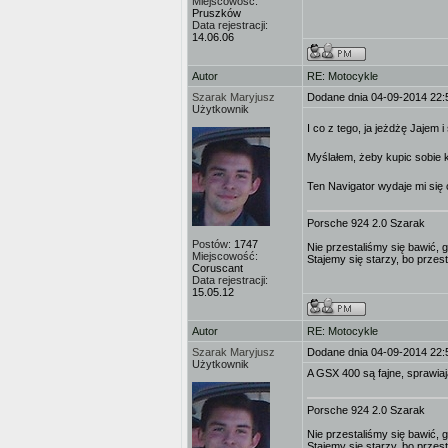
Miejscowość:
Pruszków
Data rejestracji:
14.06.06
Autor
RE: Motocykle
Szarak Maryjusz
Dodane dnia 04-09-2014 22:
Użytkownik
I co z tego, ja jeżdżę Jajem i
Myślałem, żeby kupic sobie 
Ten Navigator wydaje mi się 
Porsche 924 2.0 Szarak
Postów:
1747
Nie przestaliśmy się bawić, g
Miejscowość:
Stajemy się starzy, bo przes
Coruscant
Data rejestracji:
15.05.12
Autor
RE: Motocykle
Szarak Maryjusz
Dodane dnia 04-09-2014 22:
Użytkownik
A GSX 400 są fajne, sprawiaj
Porsche 924 2.0 Szarak
Nie przestaliśmy się bawić, g
Stajemy się starzy, bo przes