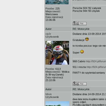
Porsche 924 '82 zabytek
Postów:
225
Porsche 944 '83 zbytek
Miejscowość:
Warszawa
Data rejestracji:
13.06.06
Autor
RE: Motocykle
vip3r
Dodane dnia 13-09-2014 19:
Użytkownik
Gratulacje
to trzeba poczuc tego sie ni
Super
968 Cabrio
http://924.pl/fo
911 i reszta
http://924.pl/f
Postów:
6113
Miejscowość:
Wolica
FANTY do spylenia/zamiany 
(k.W-wy/Janek)
Data rejestracji:
23.10.06
Autor
RE: Motocykle
Mirek
Dodane dnia 14-09-2014 21:
Użytkownik
dwa lata temu kupiłem takie 
sporo zdjeć.
Po kilku jazdach doszedłem d