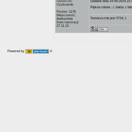
slawek290
Dodane dnia 14-09-2014 22:
Użytkownik
Piękna robota :-) Jakby z f
Postów:
1176
Miejscowość:
Sumarycznie jest 3724;-)
Andrychów
Data rejestracji:
27.11.13
Powered by
©