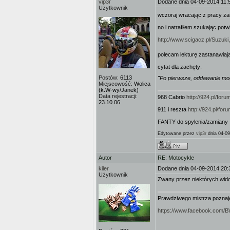
vip3r
Dodane dnia 04-09-2014 11:
Użytkownik
wczoraj wracając z pracy z
no i natrafiłem szukając potw
http://www.scigacz.pl/Suzuki
polecam lekturę zastanawiaj
cytat dla zachęty:
Postów:
6113
"Po pierwsze, oddawanie mocy 
Miejscowość:
Wolica
(k.W-wy/Janek)
Data rejestracji:
968 Cabrio
http://924.pl/fo
23.10.06
911 i reszta
http://924.pl/f
FANTY do spylenia/zamiany 
Edytowane przez
vip3r
dnia 04-09
Autor
RE: Motocykle
kiler
Dodane dnia 04-09-2014 20:
Użytkownik
Zwany przez niektórych wid
Prawdziwego mistrza poznaje 
https://www.facebook.com/