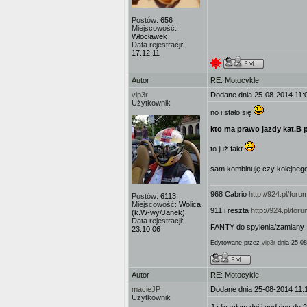
Postów:
656
Miejscowość:
Włocławek
Data rejestracji:
17.12.11
Autor
RE: Motocykle
vip3r
Dodane dnia 25-08-2014 11:
Użytkownik
no i stało się
kto ma prawo jazdy kat.B p
to już fakt
sam kombinuję czy kolejneg
968 Cabrio
http://924.pl/fo
Postów:
6113
Miejscowość:
Wolica
911 i reszta
http://924.pl/f
(k.W-wy/Janek)
Data rejestracji:
FANTY do spylenia/zamiany 
23.10.06
Edytowane przez
vip3r
dnia 25-08
Autor
RE: Motocykle
macieJP
Dodane dnia 25-08-2014 11:
Użytkownik