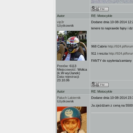
Autor
RE: Motocykle
vip3r
Dodane dnia 10-08-2014 12:
Użytkownik
tenere to naprawde fajny i d
968 Cabrio
http://924.pl/fo
911 i reszta
http://924.pl/f
FANTY do spylenia/zamiany 
Postów:
6113
Miejscowość:
Wolica
(k.W-wy/Janek)
Data rejestracji:
23.10.06
Autor
RE: Motocykle
Paluch Lakiernik
Dodane dnia 10-08-2014 23:
Użytkownik
Ja zjeżdżam z ceną na 5500