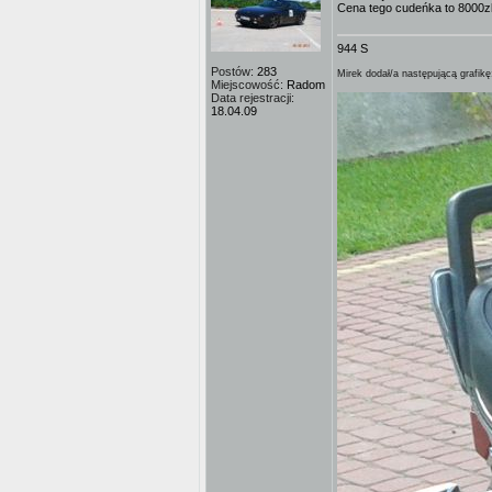
Cena tego cudeńka to 8000zl.
944 S
Postów:
283
Mirek dodał/a następującą grafikę
Miejscowość:
Radom
Data rejestracji:
18.04.09