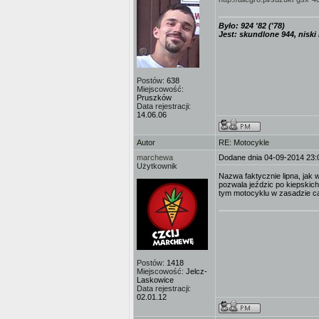
Było: 924 '82 ('78)
Jest: skundlone 944, niski
Postów:
638
Miejscowość:
Pruszków
Data rejestracji:
14.06.06
Autor
RE: Motocykle
marchewa
Dodane dnia 04-09-2014 23:
Użytkownik
Nazwa faktycznie lipna, jak 
pozwala jeździc po kiepskich
tym motocyklu w zasadzie cala
Postów:
1418
Miejscowość:
Jelcz-
Laskowice
Data rejestracji:
02.01.12