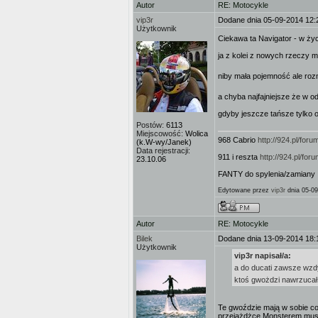
Autor
RE: Motocykle
vip3r
Dodane dnia 05-09-2014 12:
Użytkownik
Ciekawa ta Navigator - w życ
ja z kolei z nowych rzeczy m
niby mała pojemność ale roz
a chyba najfajniejsze że w 
gdyby jeszcze tańsze tylko o
Postów:
6113
Miejscowość:
Wolica
968 Cabrio
http://924.pl/fo
(k.W-wy/Janek)
Data rejestracji:
911 i reszta
http://924.pl/f
23.10.06
FANTY do spylenia/zamiany 
Edytowane przez
vip3r
dnia 05-09
Autor
RE: Motocykle
Bilek
Dodane dnia 13-09-2014 18:
Użytkownik
vip3r napisał/a:
a do ducati zawsze wzdy
ktoś gwożdzi nawrzuca
Te gwoździe mają w sobie coś
przejażdżce Monsterem mus