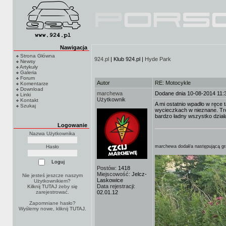
Nawigacja
Strona Główna
924.pl
| Klub 924.pl |
Hyde Park
Newsy
Artykuły
Galeria
Forum
Autor
RE: Motocykle
Komentarze
Download
marchewa
Dodane dnia 10-08-2014 11:
Linki
Użytkownik
Kontakt
A mi ostatnio wpadło w ręce
Szukaj
wycieczkach w nieznane. Tros
bardzo ładny wszystko działa
Logowanie
Nazwa Użytkownika
Hasło
marchewa dodał/a następującą gra
Postów:
1418
Miejscowość:
Jelcz-
Nie jesteś jeszcze naszym
Laskowice
Użytkownikiem?
Data rejestracji:
Kilknij TUTAJ
żeby się
zarejestrować.
02.01.12
Zapomniane hasło?
Wyślemy nowe, kliknij
TUTAJ
.