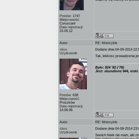
Postów:
1747
Miejscowość:
Coruscant
Data rejestracji:
15.05.12
Autor
RE: Motocykle
sliwa
Dodane dnia 04-09-2014 22:
Użytkownik
Tak, lekkosc prowadzenia jes
Było: 924 '82 ('78)
Jest: skundlone 944, niski
Postów:
638
Miejscowość:
Pruszków
Data rejestracji:
14.06.06
Autor
RE: Motocykle
sliwa
Dodane dnia 04-09-2014 23:
Użytkownik
Swoich fotek nie mam, ale z
http://allegro.pl/suzuki-g