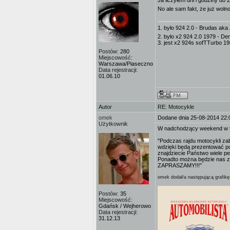
Ja liczyłem dni i godziny do
No ale sam fakt, że już woln
1. było 924 2.0 - Brudas aka 
2. było x2 924 2.0 1979 - De
3. jest x2 924s sofTTurbo 19
Postów:
280
Miejscowość:
Warszawa/Piaseczno
Data rejestracji:
01.06.10
Autor
RE: Motocykle
omek
Dodane dnia 25-08-2014 22:
Użytkownik
W nadchodzący weekend w tró
"Podczas rajdu motocykli za
wdzięki będą prezentować poj
znajdziecie Państwo wiele p
Ponadto można będzie nas zo
ZAPRASZAMY!!!"
omek dodał/a następującą grafikę
Postów:
35
Miejscowość:
Gdańsk / Wejherowo
Data rejestracji:
31.12.13