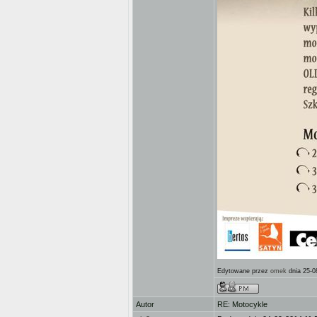
Edytowane przez
omek
dnia 25-0
Autor
RE: Motocykle