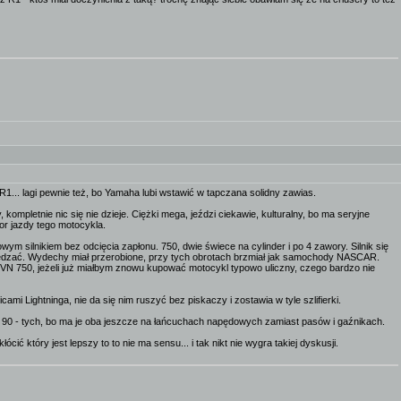
R1... lagi pewnie też, bo Yamaha lubi wstawić w tapczana solidny zawias.
pletnie nic się nie dzieje. Ciężki mega, jeździ ciekawie, kulturalny, bo ma seryjne
or jazdy tego motocykla.
ym silnikiem bez odcięcia zapłonu. 750, dwie świece na cylinder i po 4 zawory. Silnik się
 rozpędzać. Wydechy miał przerobione, przy tych obrotach brzmiał jak samochody NASCAR.
a VN 750, jeżeli już miałbym znowu kupować motocykl typowo uliczny, czego bardzo nie
mi Lightninga, nie da się nim ruszyć bez piskaczy i zostawia w tyle szlifierki.
lat 90 - tych, bo ma je oba jeszcze na łańcuchach napędowych zamiast pasów i gaźnikach.
cić który jest lepszy to to nie ma sensu... i tak nikt nie wygra takiej dyskusji.