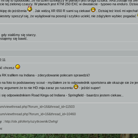
ak mi się to spodobało, że na dzień dzisiejszy w planach jest druga sztuka. XRa zostaje na SM
ęcie tej zielonej czaszy. W planach jest KTM 250 EXC w dwutakcie - typowo na enduro. Dzisia
ekipę do jeżdżenia
. Jak widzą XR 650 R sami są ciekawi
. Dzisiaj też ktoś mi wjecha
niestety speszył się, że wylądował na posesji i szybko uciekł, nie zdążyłem wybiec pogadać
 gdy staliśmy się starzy.
estajemy się bawić.
2:11
nić chcesz
la RK trafiłem na Indiana - zdecydowanie polecam sprawdzić!
o na foto to podstawowy scout - myślałem ze to odpowiednik sportstera ale okazuje sie że j
ówny argument że to nie HD mija zaraz po ruszeniu
- jeździ super!
ię odpowiednikiem Road Kinga od Indiana - Springfield - baardzo jestem ciekaw...
forum/viewthread.php?forum_id=16&thread_id=11503
forum/viewthread.php?forum_id=16&thread_id=10460
y :
http://olx.pl/oferty/uzytkownik/2whg/
kę: