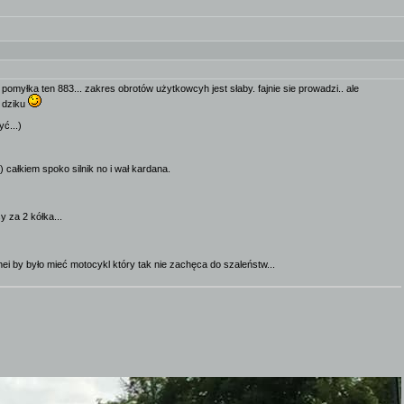
omyłka ten 883... zakres obrotów użytkowcyh jest słaby. fajnie sie prowadzi.. ale
a dziku
ć...)
 całkiem spoko silnik no i wał kardana.
 za 2 kółka...
jnei by było mieć motocykl który tak nie zachęca do szaleństw...