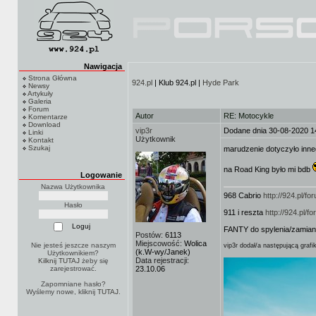
Nawigacja
Strona Główna
924.pl
| Klub 924.pl |
Hyde Park
Newsy
Artykuły
Galeria
Forum
Autor
RE: Motocykle
Komentarze
Download
vip3r
Dodane dnia 30-08-2020 1
Linki
Użytkownik
Kontakt
Szukaj
marudzenie dotyczyło inne
na Road King było mi bdb
Logowanie
Nazwa Użytkownika
968 Cabrio
http://924.pl/
Hasło
911 i reszta
http://924.pl/
FANTY do spylenia/zamian
Postów:
6113
Miejscowość:
Wolica
Nie jesteś jeszcze naszym
vip3r dodał/a następującą grafi
(k.W-wy/Janek)
Użytkownikiem?
Data rejestracji:
Kilknij TUTAJ
żeby się
zarejestrować.
23.10.06
Zapomniane hasło?
Wyślemy nowe, kliknij
TUTAJ
.