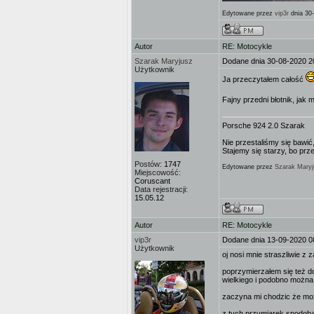
Edytowane przez
vip3r
dnia 30
Autor
RE: Motocykle
Szarak Maryjusz
Dodane dnia 30-08-2020 2
Użytkownik
Ja przeczytałem całość
Fajny przedni błotnik, jak
Porsche 924 2.0 Szarak
Nie przestaliśmy się bawić,
Stajemy się starzy, bo prz
Postów:
1747
Edytowane przez
Szarak Maryj
Miejscowość:
Coruscant
Data rejestracji:
15.05.12
Autor
RE: Motocykle
vip3r
Dodane dnia 13-09-2020 0
Użytkownik
oj nosi mnie straszliwie 
poprzymierzałem się też d
wielkiego i podobno można
zaczyna mi chodzic że moż
z tych przymiarek spodobal