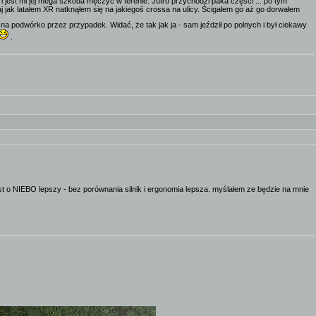
 i jest mi jej mega szkoda męczyć w terenie. Jutro przychodzi paka części ... po tym
j jak latałem XR natknąłem się na jakiegoś crossa na ulicy. Ścigałem go aż go dorwałem
ł na podwórko przez przypadek. Widać, że tak jak ja - sam jeździł po polnych i był ciekawy
.
est o NIEBO lepszy - bez porównania silnik i ergonomia lepsza. myślałem ze będzie na mnie