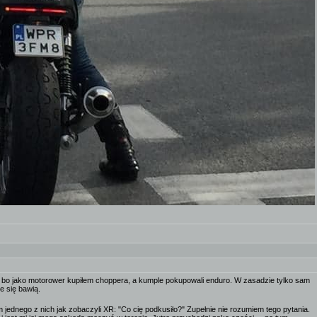
m, bo jako motorower kupiłem choppera, a kumple pokupowali enduro. W zasadzie tylko sam
e się bawią.
 jednego z nich jak zobaczyli XR: "Co cię podkusiło?" Zupełnie nie rozumiem tego pytania.