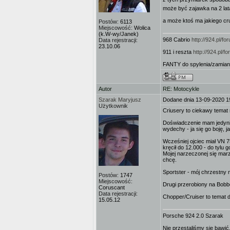
może być zajawka na 2 la
a może ktoś ma jakiego cru
Postów:
6113
Miejscowość:
Wolica
(k.W-wy/Janek)
968 Cabrio
http://924.pl/
Data rejestracji:
23.10.06
911 i reszta
http://924.pl/
FANTY do spylenia/zamian
Autor
RE: Motocykle
Szarak Maryjusz
Dodane dnia 13-09-2020 1
Użytkownik
Criusery to ciekawy temat 
Doświadczenie mam jedynie 
wydechy - ja się go boję, 
Wcześniej ojciec miał VN 7
kręcił do 12.000 - do tylu
Mojej narzeczonej się mar
chcę.
Sportster - mój chrzestny m
Postów:
1747
Miejscowość:
Drugi przerobiony na Bobbe
Coruscant
Data rejestracji:
Chopper/Cruiser to temat dz
15.05.12
Porsche 924 2.0 Szarak
Nie przestaliśmy się bawić,