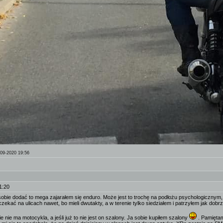
-09-2020 19:56
1:20
o sobie dodać to mega zajarałem się enduro. Może jest to trochę na podłożu psychologiczny
czekać na ulicach nawet, bo mieli dwutakty, a w terenie tylko siedziałem i patrzyłem jak dobrz
e nie ma motocykla, a jeśli już to nie jest on szalony. Ja sobie kupiłem szalony
. Pamiętam