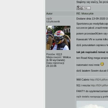
Stajemy się starzy, bo prz
Autor
RE: Motocykle
vip3r
Dodane dnia 13-09-2020 1
Użytkownik
Sportstera po modyfiakcajc
szczerze jakoś zraził mnie
potem przesiaw06;łem się n
Kawasaki VN w sumie kilko
dziś poturalełam sięnieco 
tak jak napisałeś temat 
Postów:
6113
Miejscowość:
Wolica
ten Road King mega wrażeni
(k.W-wy/Janek)
Data rejestracji:
natomaist nosi mnie
23.10.06
dziś latałem Sowim ducati G
968 Cabrio
http://924.pl/
911 i reszta
http://924.pl/
FANTY do spylenia/zamian
vip3r dodał/a następującą grafi