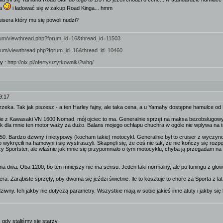
ta
i ładować się w zakup Road Kinga... hmm
isera który mu się powoli nudzi?
forum/viewthread.php?forum_id=16&thread_id=11503
forum/viewthread.php?forum_id=16&thread_id=10460
y :
http://olx.pl/oferty/uzytkownik/2whg/
9:17
rzeka. Tak jak piszesz - a ten Harley fajny, ale taka cena, a u Yamahy dostępne hamulce od 
z Kawasaki VN 1600 Nomad, mój ojciec to ma. Generalnie sprzęt na maksa bezobsługowy, kom
jak dla mnie ten motor waży za dużo. Balans mojego ochłapu chuchra w ogóle nie wpływa na t
50. Bardzo dziwny i nietypowy (kocham takie) motocykl. Generalnie był to cruiser z wyczynow
 go wykręcili na hamowni i się wystraszyli. Skapnęli się, że coś nie tak, że nie kończy się
zy Sportster, ale właśnie jak mnie się przypomniało o tym motocyklu, chyba ją przegadam n
a dwa. Oba 1200, bo ten mniejszy nie ma sensu. Jeden taki normalny, ale po tuningu z głowica
ra. Zarąbiste sprzęty, oby dwoma się jeździ świetnie. Ile to kosztuje to chore za Sporta z 
iwny. Ich jakby nie dotyczą parametry. Wszystkie mają w sobie jakieś inne atuty i jakby się kłó
 gdy staliśmy się starzy.