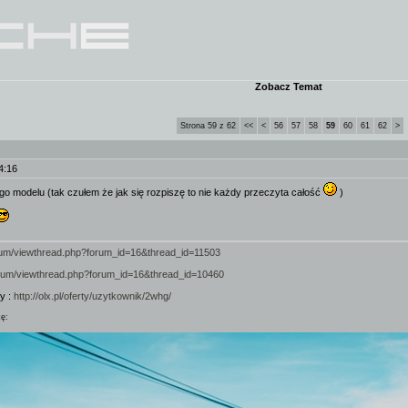
Zobacz Temat
Strona 59 z 62
<<
<
56
57
58
59
60
61
62
>
4:16
go modelu (tak czułem że jak się rozpiszę to nie każdy przeczyta całość
)
forum/viewthread.php?forum_id=16&thread_id=11503
forum/viewthread.php?forum_id=16&thread_id=10460
y :
http://olx.pl/oferty/uzytkownik/2whg/
kę: