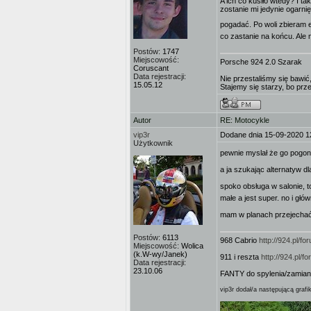
A ich co kusiło wtedy? I t
zostanie mi jedynie ogarni
pogadać. Po woli zbieram 
co zastanie na końcu. Ale 
Postów:
1747
Miejscowość:
Porsche 924 2.0 Szarak
Coruscant
Data rejestracji:
Nie przestaliśmy się bawić,
15.05.12
Stajemy się starzy, bo prz
Autor
RE: Motocykle
vip3r
Dodane dnia 15-09-2020 1
Użytkownik
pewnie myslał że go pogo
a ja szukając alternatyw d
spoko obsługa w salonie, t
małe a jest super. no i gł
mam w planach przejechać s
Postów:
6113
968 Cabrio
http://924.pl/
Miejscowość:
Wolica
(k.W-wy/Janek)
911 i reszta
http://924.pl/
Data rejestracji:
23.10.06
FANTY do spylenia/zamian
vip3r dodał/a następującą grafi