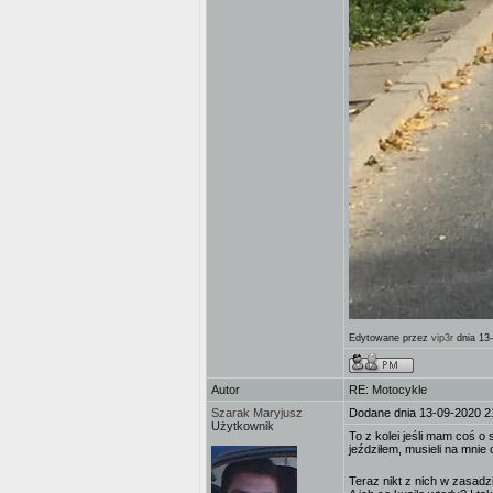
Edytowane przez
vip3r
dnia 13
Autor
RE: Motocykle
Szarak Maryjusz
Dodane dnia 13-09-2020 2
Użytkownik
To z kolei jeśli mam coś 
jeździłem, musieli na mnie 
Teraz nikt z nich w zasadzi