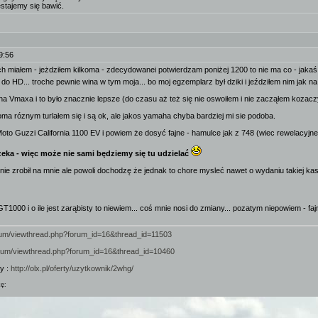
estajemy się bawić.
9:56
h miałem - jeżdziłem kilkoma - zdecydowanei potwierdzam poniżej 1200 to nie ma co - jakaś p
 do HD... troche pewnie wina w tym moja... bo moj egzemplarz był dziki i jeździłem nim jak n
a Vmaxa i to było znacznie lepsze (do czasu aż też się nie oswoiłem i nie zacząłem kozaczy
ma róznym turlałem się i są ok, ale jakos yamaha chyba bardziej mi sie podoba.
Moto Guzzi California 1100 EV i powiem że dosyć fajne - hamulce jak z 748 (wiec rewelacyjne)
rzeka - więc może nie sami będziemy się tu udzielać
e zrobił na mnie ale powoli dochodzę że jednak to chore mysleć nawet o wydaniu takiej kasy
T1000 i o ile jest zarąbisty to niewiem... coś mnie nosi do zmiany... pozatym niepowiem - fa
forum/viewthread.php?forum_id=16&thread_id=11503
forum/viewthread.php?forum_id=16&thread_id=10460
y :
http://olx.pl/oferty/uzytkownik/2whg/
kę: