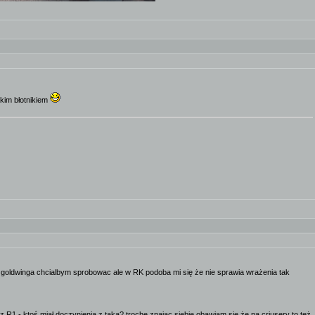
akim błotnikiem
 goldwinga chcialbym sprobowac ale w RK podoba mi się że nie sprawia wrażenia tak
 R1 - ktoś miał doczynienia z taką? trochę znając siebie obawiam się że na criusery to też