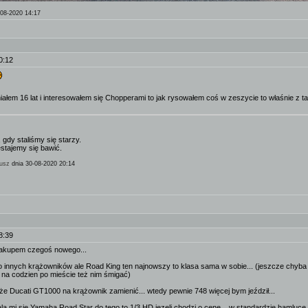
-08-2020 14:17
0:12
 miałem 16 lat i interesowałem się Chopperami to jak rysowałem coś w zeszycie to właśnie z t
 gdy staliśmy się starzy.
estajemy się bawić.
usz
dnia 30-08-2020 20:14
8:39
z zakupem czegoś nowego...
o innych krążowników ale Road King ten najnowszy to klasa sama w sobie... (jeszcze chyba
 na codzien po mieście też nim śmigać)
e Ducati GT1000 na krążownik zamienić... wtedy pewnie 748 więcej bym jeździł...
a mi się Yamaha Road Star do tego to 1/3 HD jezeli chodzi o cene... w standardzie hamluce z