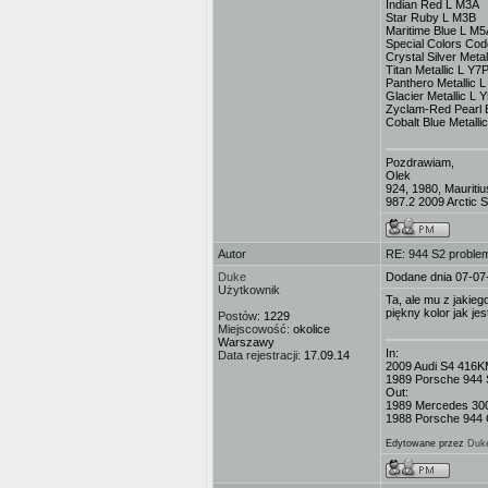
Indian Red L M3A
Star Ruby L M3B
Maritime Blue L M5
Special Colors Co
Crystal Silver Metal
Titan Metallic L Y7
Panthero Metallic 
Glacier Metallic L 
Zyclam-Red Pearl E
Cobalt Blue Metall
Pozdrawiam,
Olek
924, 1980, Mauritiu
987.2 2009 Arctic Si
Autor
RE: 944 S2 problem
Duke
Dodane dnia 07-07
Użytkownik
Ta, ale mu z jakieg
piękny kolor jak je
Postów:
1229
Miejscowość:
okolice
Warszawy
In:
Data rejestracji:
17.09.14
2009 Audi S4 416K
1989 Porsche 944 
Out:
1989 Mercedes 3
1988 Porsche 944 C
Edytowane przez
Duk