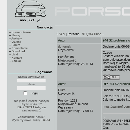
Nawigacja
Strona Główna
924.pl
| Porsche |
911,944 i inne...
Newsy
Artykuły
Autor
944 S2 problem z o
Galeria
Forum
dcttomek
Dodane dnia 06-07
Komentarze
Użytkownik
Download
Czesc
Linki
Jestem wlasnie na 
Postów:
88
Kontakt
auto bylo przelaki
Miejscowość:
Szukaj
instrukcji z wlepką
Data rejestracji:
25.11.13
handlowe) to S6 al
jak mowie auto prz
Logowanie
Nazwa Użytkownika
Autor
RE: 944 S2 problem
Hasło
Duke
Dodane dnia 06-07
Użytkownik
Jak to S2 90-91 to 
Jak nie to może kto
Postów:
1229
Nie jesteś jeszcze naszym
Miejscowość:
okolice
Użytkownikiem?
https://paintref.
Kilknij TUTAJ
żeby się
Warszawy
zarejestrować.
Data rejestracji:
17.09.14
Zapomniane hasło?
In:
Wyślemy nowe, kliknij
TUTAJ
.
2009 Audi S4 416K
1989 Porsche 944 
Out: