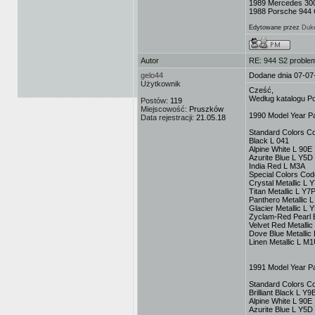
1989 Mercedes 3
1988 Porsche 944 C
Edytowane przez
Duk
Autor
RE: 944 S2 problem
gelo44
Dodane dnia 07-07
Użytkownik
Cześć,
Według katalogu P
Postów:
119
Miejscowość:
Pruszków
1990 Model Year P
Data rejestracji:
21.05.18
Standard Colors C
Black L 041
Alpine White L 90E
Azurite Blue L Y5D
India Red L M3A
Special Colors Co
Crystal Metallic L 
Titan Metallic L Y7
Panthero Metallic 
Glacier Metallic L 
Zyclam-Red Pearl E
Velvet Red Metalli
Dove Blue Metallic
Linen Metallic L M
1991 Model Year P
Standard Colors C
Brilliant Black L Y9
Alpine White L 90E
Azurite Blue L Y5D