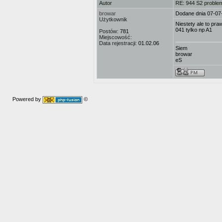
Autor
RE: 944 S2 problem
browar
Dodane dnia 07-07
Użytkownik
Niestety ale to pr
041 tylko np A1
Postów:
781
Miejscowość:
Data rejestracji:
01.02.06
Siem
browar
eS
Powered by
©