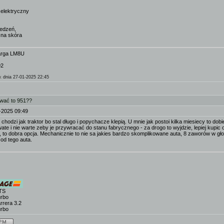
elektryczny
iedzeń,
zna skóra
Targa LM8U
92
k
dnia 27-01-2025 22:45
ować to 951??
-2025 09:49
 chodzi jak traktor bo stal długo i popychacze klepią. U mnie jak postoi kilka miesiecy to dob
ate i nie warte zeby je przywracać do stanu fabrycznego - za drogo to wyjdzie, lepiej kupic o
 to dobra opcja. Mechanicznie to nie sa jakies bardzo skomplikowane auta, 8 zaworów w gło
 od tego auta.
TS
urbo
rrera 3.2
urbo