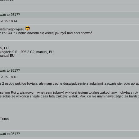
ować to 951??
-2025 18:44
 ostatniego wpisu
 za 944 ? Chęnie dowiem się więcej jak byś miał sprzedawać.
al, EU
o będzie 911 - 996.2 C2, manual, EU
manual EU
ować to 951??
-2025 18:49
 2 osoby poki co licytuja, ale mam troche doswiadczenie z aukcjami, zacznie sie robic gor
hino Rot z wisniowym wnetrzem (skory) w ktorej jestem totalnie zakochany. I chyba z rok 
uje sobie ze w koncu znajde czas tutaj zalozyc watek. Poki co nie mam nawet zdjec za bardz
Triton
ować to 951??