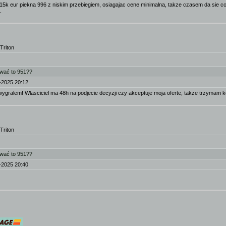
5k eur piekna 996 z niskim przebiegiem, osiagajac cene minimalna, takze czasem da sie cos z
.
Triton
ować to 951??
-2025 20:12
ygralem! Wlasciciel ma 48h na podjecie decyzji czy akceptuje moja oferte, takze trzymam kc
Triton
ować to 951??
-2025 20:40