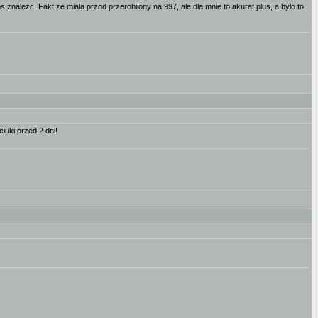
nalezc. Fakt ze miala przod przerobiiony na 997, ale dla mnie to akurat plus, a bylo to
iuki przed 2 dni!