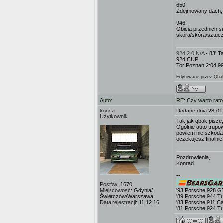
650
Zdejmowany dach, 
946
Obicia przednich s
skóra/skóra/sztuc
924 2.0 N/A
- 83' 
924 CUP
Tor Poznań 2:04,9
Edytowane przez
Qba
Autor
RE: Czy warto rat
kondzi
Dodane dnia 28-01
Użytkownik
Tak jak qbak pisze,
Ogólnie auto trupow
powiem nie szkoda,
oczekujesz finalnie
Pozdrowienia,
Konrad
--
Postów:
1670
Miejscowość:
Gdynia/
'93 Porsche 928 G
Świerczów/Warszawa
'89 Porsche 944 T
Data rejestracji:
11.12.16
'83 Porsche 911 Ca
'81 Porsche 924 T