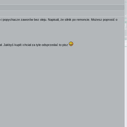
ko i popychacze zaworów bez oleju. Napisali, że silnik po remoncie. Możesz poprosić o
ł. Jakbyś kupił i chciał za tyle odsprzedać to pisz