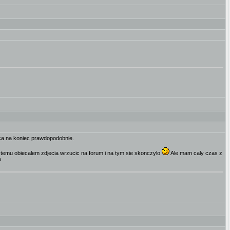
aca na koniec prawdopodobnie.
temu obiecalem zdjecia wrzucic na forum i na tym sie skonczylo
Ale mam caly czas z
o