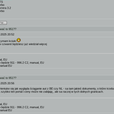
TS
urbo
rrera 3.2
urbo
ować to 951??
-2025 20:52
trzymam kciuki
w czwaret będziesz już wiedział więcej
al, EU
o będzie 911 - 996.2 C2, manual, EU
manual EU
ować to 951??
-2025 20:56
rientuke się jak wygląda ściąganie aut z BE czy NL - sa tam jakieś dokumenty, o które trzeb
 szybko ten portal i ceny może nie zabijają , ale sa raczej w tych dolnych granicach.
al, EU
o będzie 911 - 996.2 C2, manual, EU
manual EU