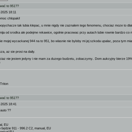
ować to 951??
-2025 18:11
omoc chlopaki!
popychacze tak lubia klepac, u mnie nigdy nie zaznalem tego fenomenu, chociaz moze to dlat
gnija od srodka ale podejme rekawice, ogolnie pracowac przy autach lubie rownie bardzo co n
e mojej wycackanej 944 na to 951, bo wlasnie nie byloby mi jej szkoda upalac, poza tym mi
a, az sie prosi na daily.
ociaz nie jestem jedyny i nie mam za duzego budzetu, zobaczymy.. Dom aukcyjny bierze 19%
h
Triton
ować to 951??
-2025 18:41
 auto ??
al, EU
o będzie 911 - 996.2 C2, manual, EU
manual EU