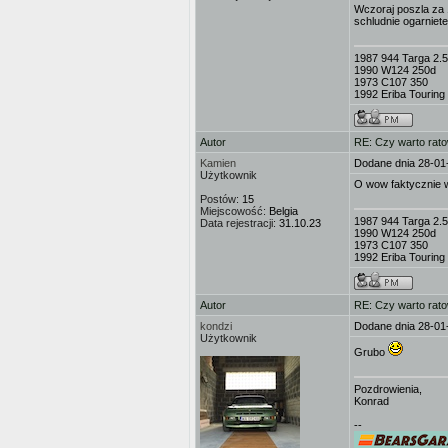
Wczoraj poszla za 1
schludnie ogarniete
1987 944 Targa 2.5
1990 W124 250d
1973 C107 350
1992 Eriba Touring 
Autor
RE: Czy warto rat
Kamien
Dodane dnia 28-01
Użytkownik
O wow faktycznie w
Postów:
15
Miejscowość:
Belgia
1987 944 Targa 2.5
Data rejestracji:
31.10.23
1990 W124 250d
1973 C107 350
1992 Eriba Touring 
Autor
RE: Czy warto rat
kondzi
Dodane dnia 28-01
Użytkownik
Grubo
Pozdrowienia,
Konrad
--