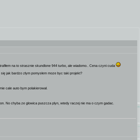
rafiłem na to strasznie skundlone 944 turbo, ale wiadomo.. Cena czyni cuda
się jak bardzo złym pomysłem moze byc taki projekt?
wnie cale auto bym polakierował.
on. No chyba ze glowica puszcza plyn, wtedy raczej nie ma o czym gadac.