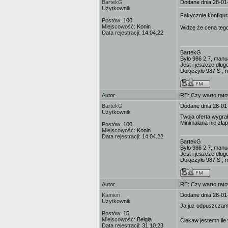
BartekG
Dodane dnia 28-01
Użytkownik
Fakycznie konfig
Postów:
100
Miejscowość:
Konin
Widzę że cena tego
Data rejestracji:
14.04.22
BartekG
Było 986 2,7, manu
Jest i jeszcze dług
Dołączyło 987 S , 
Autor
RE: Czy warto rat
BartekG
Dodane dnia 28-01
Użytkownik
Twoja oferta wygra
Minimalana nie zła
Postów:
100
Miejscowość:
Konin
Data rejestracji:
14.04.22
BartekG
Było 986 2,7, manu
Jest i jeszcze dług
Dołączyło 987 S , 
Autor
RE: Czy warto rat
Kamien
Dodane dnia 28-01
Użytkownik
Ja juz odpuszczam,
Postów:
15
Miejscowość:
Belgia
Ciekaw jestemn ile 
Data rejestracji:
31.10.23