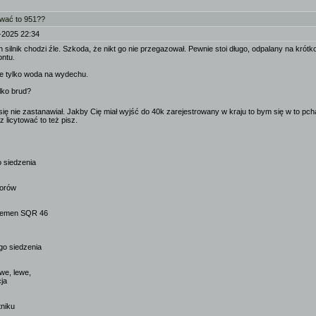
ować to 951??
-2025 22:34
 silnik chodzi źle. Szkoda, że nikt go nie przegazował. Pewnie stoi długo, odpalany na krót
ontu.
e tylko woda na wydechu.
lko brud?
się nie zastanawiał. Jakby Cię miał wyjść do 40k zarejestrowany w kraju to bym się w to pcha
z licytować to też pisz.
 siedzenia
torów
Bremen SQR 46
o siedzenia
we, lewe,
cja
tniku