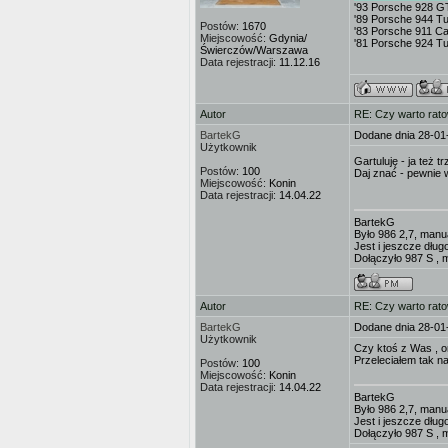
'93 Porsche 928 G
'89 Porsche 944 T
Postów:
1670
'83 Porsche 911 Ca
Miejscowość:
Gdynia/
'81 Porsche 924 T
Świerczów/Warszawa
Data rejestracji:
11.12.16
Autor
RE: Czy warto rat
BartekG
Dodane dnia 28-01
Użytkownik
Gartuluję - ja też 
Postów:
100
Daj znać - pewnie 
Miejscowość:
Konin
Data rejestracji:
14.04.22
BartekG
Było 986 2,7, manu
Jest i jeszcze dług
Dołączyło 987 S , 
Autor
RE: Czy warto rat
BartekG
Dodane dnia 28-01
Użytkownik
Czy ktoś z Was , o
Przeleciałem tak na
Postów:
100
Miejscowość:
Konin
Data rejestracji:
14.04.22
BartekG
Było 986 2,7, manu
Jest i jeszcze dług
Dołączyło 987 S , 