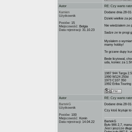
Autor
RE: Czy warto rat
Kamien
Dodane dnia 28-01
Użytkownik
Dzieki wielkie za p
Postów:
15
Nie wiedzialem ze 
Miejscowość:
Belgia
Data rejestracji:
31.10.23
Sadze ze te progi 
Myslalem o wymiani
mamy hobby!
Te grzane dupy kusz
Bede licytowal, ch
uda, koniec za 1.5
1987 944 Targa 2.5
1990 W124 250d
1973 C107 350
1992 Eriba Touring 
Autor
RE: Czy warto rat
BartekG
Dodane dnia 28-01
Użytkownik
Czy ktoś licytuje to
Postów:
100
Miejscowość:
Konin
BartekG
Data rejestracji:
14.04.22
Było 986 2,7, manu
Jest i jeszcze dług
Dołączyło 987 S , 