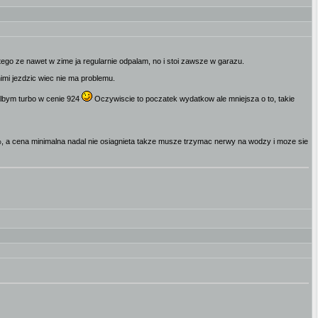
ego ze nawet w zime ja regularnie odpalam, no i stoi zawsze w garazu.
imi jezdzic wiec nie ma problemu.
albym turbo w cenie 924
Oczywiscie to poczatek wydatkow ale mniejsza o to, takie
, a cena minimalna nadal nie osiagnieta takze musze trzymac nerwy na wodzy i moze sie