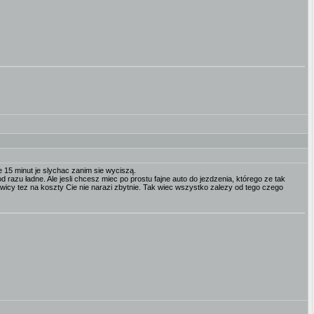
ie 15 minut je slychac zanim sie wyciszą.
d razu ładne. Ale jesli chcesz miec po prostu fajne auto do jezdzenia, którego ze tak
wicy tez na koszty Cie nie narazi zbytnie. Tak wiec wszystko zalezy od tego czego