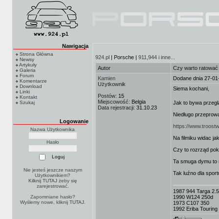
Nawigacja
Strona Główna
924.pl
| Porsche |
911,944 i inne...
Newsy
Artykuły
Autor
Czy warto ratować
Galeria
Forum
Kamien
Dodane dnia 27-01
Komentarze
Użytkownik
Download
Siema kochani,
Linki
Postów:
15
Kontakt
Miejscowość:
Belgia
Szukaj
Jak to bywa przegl
Data rejestracji:
31.10.23
Niedługo przeprowa
Logowanie
https://www.troost
Nazwa Użytkownika
Na filmiku widac ja
Hasło
Czy to rozrząd pok
Ta smuga dymu to m
Nie jesteś jeszcze naszym
Tak luźno dla spor
Użytkownikiem?
Kilknij TUTAJ
żeby się
zarejestrować.
1987 944 Targa 2.5
Zapomniane hasło?
1990 W124 250d
Wyślemy nowe, kliknij
TUTAJ
.
1973 C107 350
1992 Eriba Touring 