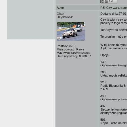
Autor
RE: Czy warto rat
Qbak
Dodane dnia 27-01
Użytkownik
Czy ja wiem czy ten
papiery z tego rem
Ten "dym" to pewni
Te progi to może ty
W tej cenie to bym 
Postów:
7519
A jak nie zamierzas
Miejscowość:
Rawa
Mazowiecka/Warszawa
Opcje:
Data rejestracji:
03.08.07
139
Ogrzewanie lewego
288
Układ mycia reflek
328
Radio Blaupunkt 
z ARI
340
Ogrzewanie praweg
437
Siedzenie komforto
elektryczna regula
501
Napis Turbo na bło