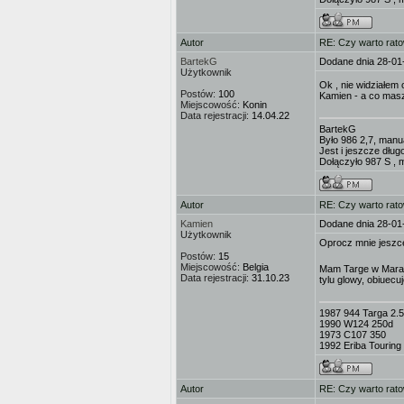
Autor
RE: Czy warto rat
BartekG
Dodane dnia 28-01
Użytkownik
Ok , nie widziałem
Postów:
100
Kamien - a co masz
Miejscowość:
Konin
Data rejestracji:
14.04.22
BartekG
Było 986 2,7, manu
Jest i jeszcze dług
Dołączyło 987 S , 
Autor
RE: Czy warto rat
Kamien
Dodane dnia 28-01
Użytkownik
Oprocz mnie jeszce
Postów:
15
Miejscowość:
Belgia
Mam Targe w Marasc
Data rejestracji:
31.10.23
tylu glowy, obiuec
1987 944 Targa 2.5
1990 W124 250d
1973 C107 350
1992 Eriba Touring 
Autor
RE: Czy warto rat