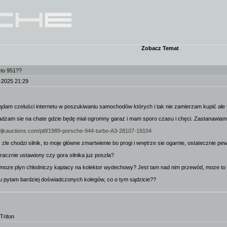
Zobacz Temat
 to 951??
-2025 21:29
ądam czeluści internetu w poszukiwaniu samochodów których i tak nie zamierzam kupić ale t
dzam sie na chate gdzie będę mial ogromny garaz i mam sporo czasu i chęci. Zastanawiam 
wijkauctions.com/pl/l/1989-porsche-944-turbo-A3-28107-19104
k zle chodzi silnik, to moje główne zmartwienie bo progi i wnętrze sie ogarnie, ostatecznie pe
racznie ustawiony czy gora silnika juz poszła?
oze plyn chłodniczy kapiacy na kolektor wydechowy? Jest tam nad nim przewód, moze to 
tu pytam bardziej doświadczonych kolegów, co o tym sądzicie??
Triton