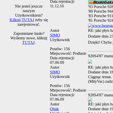
Data rejestracji:
11.12.16
Nie jesteś jeszcze
'93 Porsche 9
naszym
'89 Porsche 94
Użytkownikiem?
'83 Porsche 911
Kilknij TUTAJ
żeby się
'81 Porsche 92
zarejestrować.
Autor
RE: jaki płyn 
Zapomniane hasło?
SIMO
Dodane dnia 2
Wyślemy nowe, kliknij
Użytkownik
Dzięki! Chyba 
TUTAJ
.
Postów:
156
Miejscowość:
Podlasie
928S4'87 manu
Data rejestracji:
07.06.09
Autor
RE: jaki płyn 
SIMO
Dodane dnia 1
Użytkownik
Ciągnąc temat.
(MityVac) zadz
Postów:
156
Miejscowość:
Podlasie
Data rejestracji:
928S4'87 manu
07.06.09
Autor
RE: jaki płyn 
Qbak
Dodane dnia 1