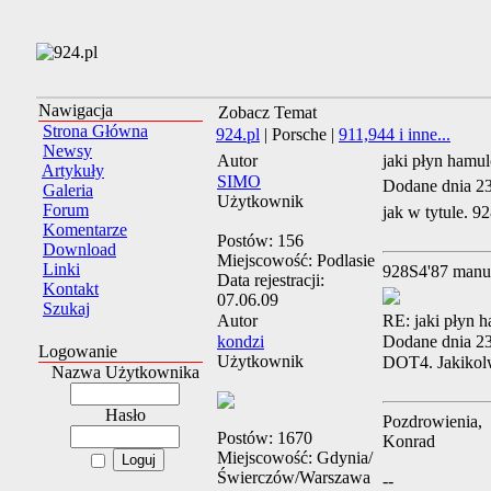
Nawigacja
Zobacz Temat
Strona Główna
924.pl
| Porsche |
911,944 i inne...
Newsy
Autor
jaki płyn hamu
Artykuły
SIMO
Dodane dnia 2
Galeria
Użytkownik
Forum
jak w tytule. 9
Komentarze
Postów:
156
Download
Miejscowość:
Podlasie
Linki
928S4'87 manu
Data rejestracji:
Kontakt
07.06.09
Szukaj
Autor
RE: jaki płyn 
kondzi
Dodane dnia 2
Logowanie
Użytkownik
DOT4. Jakikolw
Nazwa Użytkownika
Hasło
Pozdrowienia,
Postów:
1670
Konrad
Miejscowość:
Gdynia/
Świerczów/Warszawa
--