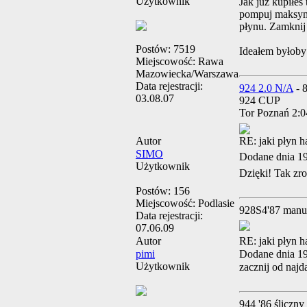
Użytkownik
Jak już kupiłeś
pompuj maksyma
płynu. Zamknij 
Postów:
7519
Ideałem byłoby
Miejscowość:
Rawa
Mazowiecka/Warszawa
Data rejestracji:
924 2.0 N/A
- 
03.08.07
924 CUP
Tor Poznań 2:0
Autor
RE: jaki płyn 
SIMO
Dodane dnia 1
Użytkownik
Dzięki! Tak zro
Postów:
156
Miejscowość:
Podlasie
928S4'87 manu
Data rejestracji:
07.06.09
Autor
RE: jaki płyn 
pimi
Dodane dnia 1
Użytkownik
zacznij od najd
944 '86 śliczny