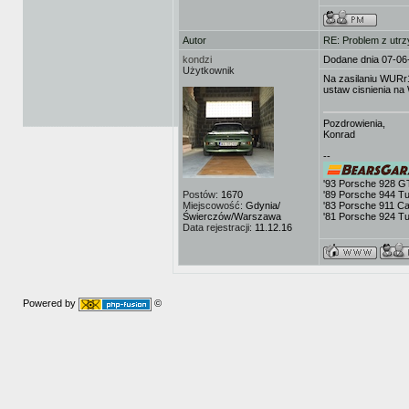
Autor
RE: Problem z utrz
kondzi
Dodane dnia 07-06
Użytkownik
Na zasilaniu WURr17
ustaw cisnienia n
Pozdrowienia,
Konrad
--
'93 Porsche 928 G
Postów:
1670
'89 Porsche 944 T
Miejscowość:
Gdynia/
'83 Porsche 911 Ca
Świerczów/Warszawa
'81 Porsche 924 T
Data rejestracji:
11.12.16
Powered by
©