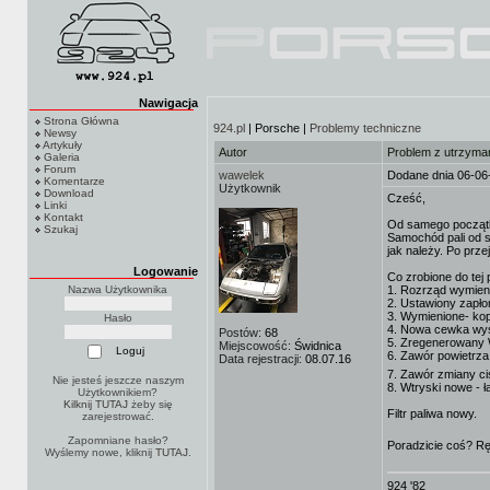
Nawigacja
Strona Główna
924.pl
| Porsche |
Problemy techniczne
Newsy
Artykuły
Autor
Problem z utrzyman
Galeria
Forum
wawelek
Dodane dnia 06-06
Komentarze
Użytkownik
Download
Cześć,
Linki
Kontakt
Od samego począt
Szukaj
Samochód pali od s
jak należy. Po prze
Logowanie
Co zrobione do tej 
Nazwa Użytkownika
1. Rozrząd wymien
2. Ustawiony zapło
3. Wymienione- kop
Hasło
4. Nowa cewka wys
Postów:
68
5. Zregenerowany
Miejscowość:
Świdnica
6. Zawór powietrz
Data rejestracji:
08.07.16
7. Zawór zmiany ci
Nie jesteś jeszcze naszym
8. Wtryski nowe - 
Użytkownikiem?
Kilknij TUTAJ
żeby się
Filtr paliwa nowy.
zarejestrować.
Zapomniane hasło?
Poradzicie coś? Rę
Wyślemy nowe, kliknij
TUTAJ
.
924 '82