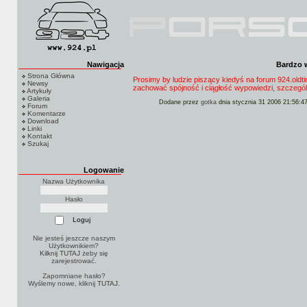
Nawigacja
Bardzo 
Strona Główna
Prosimy by ludzie piszący kiedyś na forum 924.oldtim
Newsy
zachować spójność i ciągłość wypowiedzi, szczegó
Artykuły
Galeria
Dodane przez
gotka
dnia stycznia 31 2006 21:56:4
Forum
Komentarze
Download
Linki
Kontakt
Szukaj
Logowanie
Nazwa Użytkownika
Hasło
Nie jesteś jeszcze naszym
Użytkownikiem?
Kilknij TUTAJ
żeby się
zarejestrować.
Zapomniane hasło?
Wyślemy nowe, kliknij
TUTAJ
.