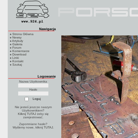
Nawigacja
Strona Główna
Newsy
Artykuły
Galeria
Forum
Komentarze
Download
Linki
Kontakt
Szukaj
Logowanie
Nazwa Użytkownika
Hasło
Nie jesteś jeszcze naszym
Użytkownikiem?
Kilknij TUTAJ
żeby się
zarejestrować.
Zapomniane hasło?
Wyślemy nowe, kliknij
TUTAJ
.