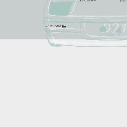
944 S2 Wroc
[762]
2709 Czytań