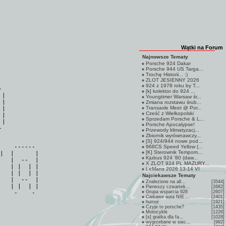
Wątki na Forum
Najnowsze Tematy
Porsche 924 Dakar
Porsche 944 US Targa...
Trochę Historii... :)
ZLOT JESIENNY 2026
924 z 1978 roku by T...


[k] kolektor do 924 ...
|

Youngtimer Warsaw śr...
|

Zmiana rozstawu śrub...
Transaxle Meet @ Por...
|

Cześć z Wielkopolski
|

Sprzedam Porsche & L...
|

Porsche Apocalypse!
Przewody klimatyzacj...
Zbiornik wyrównawczy...
[S] 924/944 nowe pod...
    ------

968CS Speed Yellow (...
[K] Sterownik Tempom...
|  |      |

Kjubus 924 '80 (daw...
   |  --  |

X ZLOT 924 PL MAZURY...
   | |  | |

LeMans 2026 13-14 VI
   | |  | |

Najciekawsze Tematy
   |  --  |

Znalezione na all...
[3544]
   | |  | |

Pierwszy czwartek...
[2682]
Grupa wsparcia 928
[2607]
Ciekawe auta NIE ...
[2401]
humor
[1921]
Czyje to porsche?
[1435]
Motocykle
[1226]
[s] gratka dla fa...
[1028]
wygrzebane w siec...
[992]