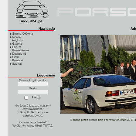
Nawigacja
Adm
Strona Główna
Newsy
Artykuły
Galeria
Forum
Komentarze
Download
Linki
Kontakt
Szukaj
Logowanie
Nazwa Użytkownika
Hasło
Nie jesteś jeszcze naszym
Użytkownikiem?
Kilknij TUTAJ
żeby się
zarejestrować.
Dodane przez
pilatus
dnia czerwca 20 2010 04:17:
Zapomniane hasło?
Wyślemy nowe, kliknij
TUTAJ
.