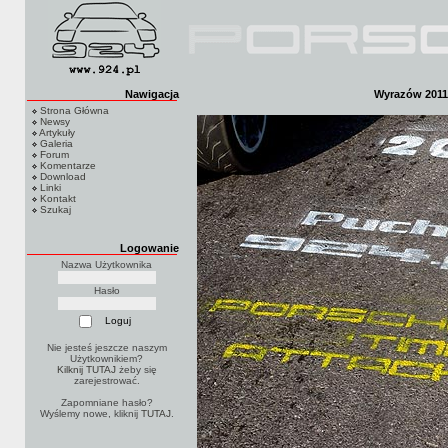
Nawigacja
Wyrazów 2011 -
Strona Główna
Newsy
Artykuły
Galeria
Forum
Komentarze
Download
Linki
Kontakt
Szukaj
Logowanie
Nazwa Użytkownika
Hasło
Nie jesteś jeszcze naszym
Użytkownikiem?
Kilknij TUTAJ
żeby się
zarejestrować.
Zapomniane hasło?
Wyślemy nowe, kliknij
TUTAJ
.